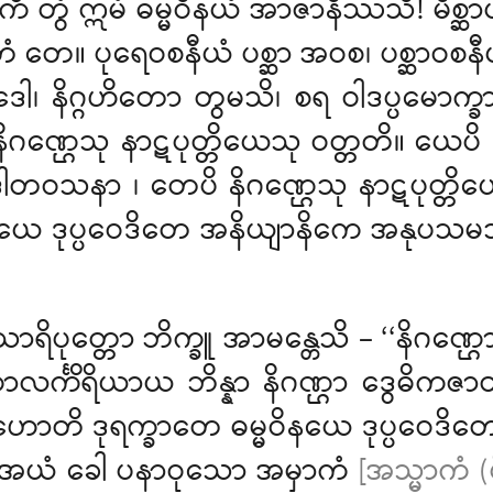
ိံ တွံ ဣမံ ဓမ္မဝိနယံ အာဇာနိဿသိ! မိစ္ဆာ
 တေ။ ပုရေဝစနီယံ ပစ္ဆာ အဝစ၊ ပစ္ဆာဝစနီယ
ါ၊ နိဂ္ဂဟိတော တွမသိ၊ စရ ဝါဒပ္ပမောက
ိဂဏ္ဌေသု
နာဋပုတ္တိယေသု ဝတ္တတိ။ ယေပိ
ဩဒါတဝသနာ
၊ တေပိ နိဂဏ္ဌေသု နာဋပုတ္တိယေသု 
နယေ ဒုပ္ပဝေဒိတေ အနိယျာနိကေ အနုပသမသံဝတ
ိပုတ္တော ဘိက္ခူ အာမန္တေသိ – ‘‘နိဂဏ္ဌေ
်္ကိရိယာယ ဘိန္နာ နိဂဏ္ဌာ ဒွေဓိကဇာ
ဟောတိ ဒုရက္ခာတေ ဓမ္မဝိနယေ ဒုပ္ပဝေဒ
။ အယံ
ခေါ ပနာဝုသော အမှာကံ
[အသ္မာကံ (ပ