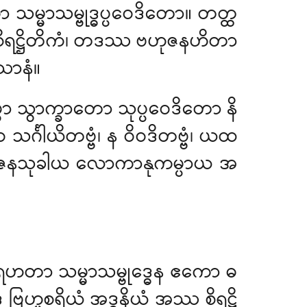
မ္မာသမ္ဗုဒ္ဓပ္ပဝေဒိတော။ တတ္ထ
အဿ စိရဋ္ဌိတိကံ၊ တဒဿ ဗဟုဇနဟိတာ
ာနံ။
ော သွာက္ခာတော သုပ္ပဝေဒိတော နိ
်္ဂါယိတဗ္ဗံ၊ န ဝိဝဒိတဗ္ဗံ၊ ယထ
ဟုဇနသုခါယ လောကာနုကမ္ပာယ အ
ာ သမ္မာသမ္ဗုဒ္ဓေန ဧကော ဓ
 ဗြဟ္မစရိယံ အဒ္ဓနိယံ အဿ စိရဋ္ဌိ