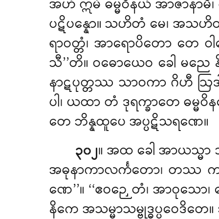
အဟံ ဣမံ ဓမ္မဝိနယံ အာဇာနာမိ၊ က
ပဋိပန္နော။ သဟိတံ မေ၊ အသဟိတံ
ရာဝတ္တံ၊ အာရောပိတော တေ ဝါဒေ
သီ’’တိ။ ဝဓောယေဝ ခေါ မညေ န
နာဋပုတ္တဿ သာဝကာ ဂိဟီ 
ပါ၊ ယထာ တံ ဒုရက္ခာတေ ဓမ္မဝိ
တေ ဘိန္နထူပေ အပ္ပဋိသရဏေ။
၃၀၂
။ အထ ခေါ အာယသ္မာ သာရ
အဓုနာကာလင်္ကတော၊ တဿ ကာလင
ဏေ’’။ ‘‘ဧဝဉှေတံ၊ အာဝုသော၊ 
နိကေ အသမ္မာသမ္ဗုဒ္ဓပ္ပဝေဒိတေ