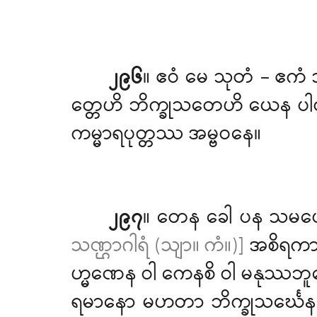
၂၉၆
။ ဧဝံ
မေ သုတံ – ဧကံ 
တ္တေဟိ ဘိက္ခုသတေဟိ ယေန ပါဝ
ကမ္မာရပုတ္တဿ အမ္ဗဝနေ။
၂၉၇
။ တေန ခေါ ပန သမယေန
သဏ္ဌာဂါရံ (သျာ။ ကံ။)]
အစိရကာရိ
ဟ္မဏေန ဝါ ကေနစိ ဝါ မနုဿဘူတ
ရမာနော မဟတာ ဘိက္ခုသင်္ဃေန သဒ