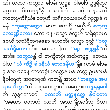
ဏံ၊ တထာ ကတွာဝ ခါဒနံ၊ ဘုဉ္ဇနံ၊ ဝါမပါဒံ ဥဒ္ဓရိတွာ
မုတ္တဿ ဝိဿဇ္ဇန’’န္တိ ဧဝမာဒိကံ အညမ္ပိ သုနခေဟိ
ကာတဗ္ဗကိရိယံ။ စတူဟိ သရီရာဝယဝေဟိ ကုဏ္ဍနံ ဂ
မနံ
စတုက္ကောဏ္ဍော၊
သော ဧတသ္မိံ အတ္ထီတိ
စတုက္
ကောဏ္ဍိကော။
သော ပန ယသ္မာ စတူဟိ သရီရာဝယ
ဝေဟိ သင်္ဃဋ္ဋိတဂမနော ဟောတိ၊ တသ္မာ ဝုတ္တံ
‘‘စတု
သင်္ဃဋ္ဋိတော’’
တိ။ တေနေဝါဟ
‘‘ဒွေ ဇဏ္ဏူနီ’’
တိ
အာဒိ။
ဘက္ခသ
န္တိ ဝါ ဘက္ခိတဗ္ဗံ၊ အသိတဗ္ဗဉ္စ။ တေနေ
ဝါဟ
‘‘ယံ ကိဉ္စိ ခါဒနီယံ ဘောဇနီယ’’
န္တိ။ ကာမံ ခါဒန
ဉ္စ နာမ မုခေန ကာတဗ္ဗံ၊ ဟတ္ထေန ပန တတ္ထ ဥပနာမနံ
နိဝါရေတုံ အဝဓာရဏံ ကတန္တိ အာဟ
‘‘ဟတ္ထေန အပ
ရာမသိတွာ’’
တိ၊ အဂ္ဂဟေတွာတိ အတ္ထော။
သုန္ဒရရူပေါ
တိ
သုန္ဒရဘာဝေါ။
ဝတာတိ ပတ္ထနတ္ထေ နိပါတော
‘‘အဟော ဝတာဟံ လာဘီ အဿ’’န္တိအာဒီသု ဝိယ။