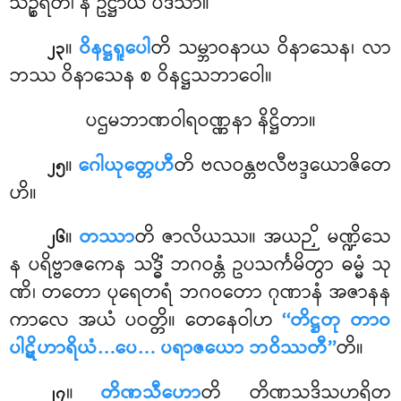
သဉ္စရတိ၊ န ဥဋ္ဌာယ ပဒသာ။
။
ဝိနဋ္ဌရူပေါ
တိ
သမ္ဘာဝနာယ ဝိနာသေန၊ လာ
၂၃
ဘဿ ဝိနာသေန စ ဝိနဋ္ဌသဘာဝေါ။
ပဌမဘာဏဝါရဝဏ္ဏနာ နိဋ္ဌိတာ။
။
ဂေါယုတ္တေဟီ
တိ ဗလဝန္တဗလီဗဒ္ဒယောဇိတေ
၂၅
ဟိ။
။
တဿာ
တိ ဇာလိယဿ။ အယဉှိ မဏ္ဍိသေ
၂၆
န ပရိဗ္ဗာဇကေန သဒ္ဓိံ ဘဂဝန္တံ ဥပသင်္ကမိတွာ ဓမ္မံ သု
ဏိ၊ တတော ပုရေတရံ ဘဂဝတော ဂုဏာနံ အဇာနန
ကာလေ အယံ ပဝတ္တိ။ တေနေဝါဟ
‘‘တိဋ္ဌတု တာဝ
ပါဋိဟာရိယံ…ပေ… ပရာဇယော ဘဝိဿတီ’’
တိ။
။
တိဏသီဟော
တိ တိဏသဒိသဟရိတ
၂၇