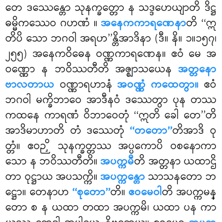
တေ ဒဿေန္တော သုနက္ခတ္တော န သဒ္ဒဟေယျာတိ ဒိဋ္ဌ
ဓမ္မိကဿေဝ ဂဟဏံ
။
အနေကကာရဏေနာ
တိ ‘‘ဣ
တိပိ သော ဘဂဝါ အရဟ’’န္တိအာဒိနာ (ဒီ။ နိ။ ၁။၁၅၇၊
၂၅၅) အနေကဝိဓေန ဝဏ္ဏကာရဏေန။ ဧဝံ မေ အ
ဝဏ္ဏော
န ဘဝိဿတီတိ အဇ္ဈာသယေန
အတ္တနော
ဗာလတာယ
ဝဏ္ဏာရဟာနံ
အဝဏ္ဏံ ကထေတွာ။
ဧဝံ
ဘဂဝါ မက္ခိဘာဝေ အာဒီနဝံ ဒဿေတွာ ပုန တဿ
ကထနေ ကာရဏံ ဝိဘာဝေတုံ ‘‘ဣတိ ခေါ တေ’’တိ
အာဒိမာဟာတိ တံ ဒဿေတုံ
‘‘တတော’’
တိအာဒိ ဝု
တ္တံ။ ဧဝဉှိ သုနက္ခတ္တဿ အပ္ပကောပိ ဝစနောကာ
သော န ဘဝိဿတီတိ။
အပက္ကမီ
တိ
အတ္တနာ ယထာဌိ
တာ ဝုဋ္ဌာယ အပသက္ကိ။
အပက္ကန္တော
သာသနတော ဘ
ဋ္ဌော။ တေနာဟ
‘‘စုတော’’
တိ။
ဧဝမေဝါ
တိ အပက္ကမန္
တော စ န ယထာ တထာ အပက္ကမိ၊ ယထာ ပန ကာ