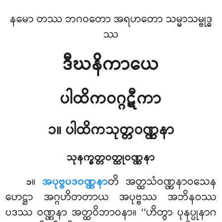
နမော တဿ ဘဂဝတော အရဟတော သမ္မာသမ္ဗုဒ္ဓ
ဿ
ဒီဃနိကာယေ
ပါထိကဝဂ္ဂဋီကာ
၁။ ပါထိကသုတ္တဝဏ္ဏနာ
သုနက္ခတ္တဝတ္ထုဝဏ္ဏနာ
။
အပုဗ္ဗပဒဝဏ္ဏနာ
တိ
အတ္ထသံဝဏ္ဏနာဝသေန
၁
ဟေဋ္ဌာ အဂ္ဂဟိတတာယ အပုဗ္ဗဿ အဘိနဝဿ
ပဒဿ ဝဏ္ဏနာ အတ္ထဝိဘာဝနာ။ ‘‘ဟိတွာ ပုနပ္ပုနာဂ