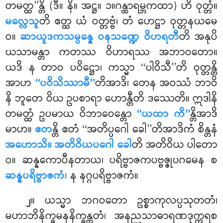
တမတ္ထ’’န္တိ (ဒီ။ နိ။ အဋ္ဌ။ ၁။ဂန္ထာရမ္ဘကထာ) ဟိ ဝုတ္တံ။
မလ္လေသူ
တိ ဧတ္ထ ယံ ဝတ္တဗ္ဗံ၊ တံ ဟေဋ္ဌာ ဝုတ္တနယမေ
ဝ။
ဆာယူဒကသမ္ပန္နေ ဝနသဏ္ဍေ ဝိဟရတီ
တိ အနုပိ
ယသာမန္တာ ကတဿ ဝိဟာရဿ အဘာဝတော။
ယဒိ န တာဝ ပဝိဋ္ဌော၊ ကသ္မာ ‘‘ပါဝိသီ’’တိ ဝုတ္တန္တိ
အာဟ
‘‘ပဝိသိဿာမီ’’
တိအာဒိ၊ တေန အဝဿံ ဘာဝိ
နိ ဘူတေ ဝိယ ဥပစာရာ ဟောန္တီတိ ဒဿေတိ။ ဣဒါနိ
တမတ္ထံ ဥပမာယ ဝိဘာဝေန္တော
‘‘ယထာ ကိ’’
န္တိအာဒိ
မာဟ။
ဧတ
န္တိ ဧတံ ‘‘အတိပ္ပဂေါ ခေါ’’တိအာဒိကံ စိန္တနံ
အဟောသိ။ အတိဝိယ
ပဂေါ ခေါ
တိ အတိဝိယ ပါတော
ဝ။ ဆန္နကောပီနတာယ၊ ပရိဗ္ဗာဇကပဗ္ဗဇ္ဇုပဂမေန စ
ဆန္နပရိဗ္ဗာဇကံ၊
န နဂ္ဂပရိဗ္ဗာဇကံ။
။ ယသ္မာ ဘဂဝတော ဥစ္စာကုလပ္ပသုတတံ၊
၂
မဟာဘိနိက္ခမနနိက္ခန္တတံ၊ အနညသာဓာရဏဒုက္ကရစ