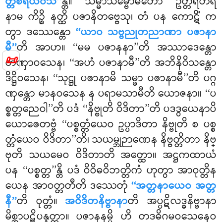
တ္တိစရိယဝံသ’’
န္တိ။ သမ္မာသမ္ဗောဓိတော ဥတ္တရိတရံ
နာမ ကိဉ္စိ နတ္ထိ ပဇာနိတဗ္ဗေသု၊ တံ ပန ကောဋိံ က
တွာ ဒဿေန္တော
‘‘ယာဝ သဗ္ဗညုတညာဏာ ပဇာနာ
မီ’’
တိ အာဟ။ ‘‘မမ ပဇာနနာ’’တိ အဿာဒေန္တော
📜
တဏှာဝသေန၊ ‘‘အဟံ ပဇာနာမီ’’တိ အဘိနိဝိသန္တော
ဒိဋ္ဌိဝသေန၊ ‘‘သုဋ္ဌု ပဇာနာမိ သမ္မာ ပဇာနာမီ’’တိ ပဂ္ဂ
ဏှန္တော မာနဝသေန န ပရာမသာမီတိ ယောဇနာ။ ‘‘ပ
စ္စတ္တညေဝါ’’တိ ပဒံ ‘‘နိဗ္ဗုတိ ဝိဒိတာ’’တိ ပဒဒွယေနာပိ
ယောဇေတဗ္ဗံ ‘‘ပစ္စတ္တံယေဝ ဥပ္ပာဒိတာ နိဗ္ဗုတိ စ ပစ္စ
တ္တံယေဝ ဝိဒိတာ’’တိ၊ သယမ္ဘုဉာဏေန နိဗ္ဗတ္တိတာ နိဗ္
ဗုတိ သယမေဝ ဝိဒိတာတိ အတ္ထော။ အဋ္ဌကထာယံ
ပန ‘‘ပစ္စတ္တ’’န္တိ ပဒံ ဝိဝိဓဝိဘတ္တိကံ ဟုတွာ အာဝုတ္တိန
ယေန
အာဝတ္တတီတိ ဒဿေတုံ
‘‘အတ္တနာယေဝ အတ္တ
နီ’’
တိ ဝုတ္တံ။
အဝိဒိတနိဗ္ဗာနာ
တိ အပ္ပဋိလဒ္ဓနိဗ္ဗာနာ
မိစ္ဆာပဋိပန္နတ္တာ။ ပဇာနနမ္ပိ ဟိ တဒဓိဂမဝသေနေဝ