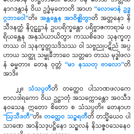
နာဂဒန္တာနံ ဝိယ ဥဒ္ဓံမုခတာတိ အာဟ
‘‘လောမာနံ ဥဒ္ဓ
ဂ္ဂဘာဝေါ’’
တိ။
အန္တန္တေန အာဝိဇ္ဈိတွာ
တိ အတ္တနော နိ
သီဒနတ္ထံ နိဂူဠှဋ္ဌာနံ ဥပပရိက္ခန္တော ပရိဗ္ဗာဇကာရာမံ ပ
ရိယန္တေန အနုသံယာယိတွာ၊ ကဿစိဒေဝ သုနက္ခတ္
တဿ ဝါ သုနက္ခတ္တသဒိသဿ ဝါ သဗ္ဗညုပဋိညံ အပ္ပ
ဟာယ သတ္ထု သမ္မုခီဘာဝေ သတ္တဓာ တဿ မုဒ္ဓါဖလ
နံ ဓမ္မတာ။ တေန ဝုတ္တံ
‘‘မာ နဿတု ဗာလော’’
တိ
အာဒိ။
။
သံသပ္ပတီ
တိ တတ္ထေဝ ပါသာဏဖလကေ
၂၂
ဗာလဒါရကော ဝိယ ဥဋ္ဌာတုံ အသက္ကောန္တော အဝသီဒ
နဝသေန ဣတော
စိတော စ သံသပ္ပတိ။ တေနာဟ
‘‘ဩသီဒတီ’’
တိ။
တတ္ထေဝ သဉ္စရတီ
တိ တသ္မိံယေဝ ပါ
သာဏေ အာနိသဒုပဋ္ဌိနော သဉ္စလနံ နိသဇ္ဇဝသေနေဝ