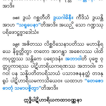
အာဒိ။
။ ဒွယံ ဂစ္ဆတီတိ
ဒွယဂါမိနီ။
ကီဒိသံ ဒွယန္တိ
၁၈
အာဟ
‘‘သရူပေနာ’’
တိအာဒိ။ အယဉှိ သော ဂဏ္ဍဿု
ပရိဖောဋ္ဌဗ္ဗာဒေါသံ။
။ အဇိတဿ လိစ္ဆဝိသေနာပတိဿ မဟာနိရ
၁၉
ယေ နိဗ္ဗတ္တိတွာ တတော အာဂန္တွာ အစေလဿ ပါထိ
ကပုတ္တဿ သန္တိကေ ပရောဒနံ။
အဘာဝါ
တိ
ပုဗ္ဗေ ဝု
တ္တပ္ပကာရဿ ပါဋိဟာရိယကရဏဿ အဘာဝါ။ ဘ
ဂဝါ ပန သန္နိပတိတပရိသာယံ ပသာဒဇနနတ္ထံ တဒနု
ရူပံ ပါဋိဟာရိယမကာသိယေဝ။ ယထာဟ
‘‘တေဇော
ဓာတုံ သမာပဇ္ဇိတွာ’’
တိအာဒိ။
ဣဒ္ဓိပါဋိဟာရိယကထာဝဏ္ဏနာ