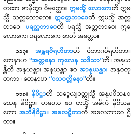
တထာ ဇာနိတွာ ဝိမုတ္တော။
ဣမသ္မိံ လောကေ
တိ ဣမ
သ္မိံ သတ္တလောကေ။
ဣဓတ္တဘာဝေ
တိ ဣမသ္မိံ အတ္တ
ဘာဝေ၊
ပရတ္တဘာဝေ
တိ ပရသ္မိံ အတ္တဘာဝေ၊ ဣဓ
လောကေ၊ ပရလောကေ စာတိ အတ္ထော။
။
အန္တရဝိရဟိတာ
တိ ဝိဘာဂဝိရဟိတာ။
၁၁၇
တေနာဟ
‘‘အတ္တနော ကုလေန သဒိသာ’’
တိ။ အနုယ
န္တီတိ အနုယန္တာ၊ အနုယန္တာ ဧဝ
အာနုယန္တာ၊
အနုဝတ္
တကာ။ တေနာဟ
‘‘ဝသဝတ္တိနော’’
တိ။
။
နိဝိဋ္ဌာ
တိ
သဒ္ဓေယျဝတ္ထုသ္မိံ အနုပဝိသနဝ
၁၁၈
သေန နိဝိဋ္ဌာ။ တတော ဧဝ တသ္မိံ အဓိကံ နိဝိသန
တော
အဘိနိဝိဋ္ဌာ။ အစလဋ္ဌိတာ
တိ အစလဘာဝေ ဌိ
တာ။