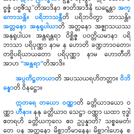
ဗ္ဗဇ္ဇံ ပဗ္ဗဇိံသူ’’တိအာဒိနာ ဇာတိအာဒီနိ ဃဋ္ဋေန္တာ
အက္
ကောသန္တိ။ ပရိဘာသန္တီ
တိ ပရိဘဝိတွာ ဘာသန္တိ။
အတ္တနော အနုရူပါယာ
တိ အတ္တနော အဇ္ဈာသယဿ
အနုရူပါယ။ အန္တရန္တရာ ဝိစ္ဆိဇ္ဇ ပဝတ္တိယမာနာ ပရိ
ဘာသာ ပရိပုဏ္ဏာ နာမ န ဟောတိ ခဏ္ဍဘာဝတော၊
တဗ္ဗိပရိယာယတော ပရိပုဏ္ဏာ နာမ ဟောတီတိ
အာဟ
‘‘အန္တရာ’’
တိအာဒိ။
အပ္ပတိဋ္ဌတာယာ
တိ အပဿယရဟိတတ္တာ။
ဝိဘိ
န္နော
တိ ဝိနဋ္ဌော။
ဣတရေ တယော ဝဏ္ဏာ
တိ ခတ္တိယာဒယော ဝ
ဏ္ဏာ
ဟီနာ။
နနု ခတ္တိယာဝ သေဋ္ဌာ ဝဏ္ဏာ ယထာ ဗုဒ္ဓါ
ဧတရဟိ ခတ္တိယကုလေ ဧဝ ဥပ္ပန္နာတိ? သစ္စမေတံ၊
တေ ပန အတ္တနော မိစ္ဆာဘိမာနေန၊ မိစ္ဆာဂါဟေန စ