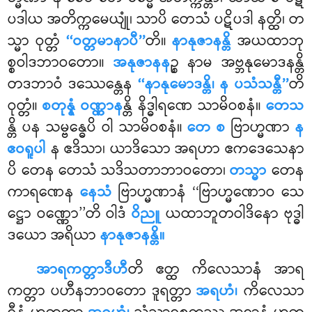
ပဒါယ အတိက္ကမေယျုံ၊ သာပိ တေသံ ပဋိပဒါ နတ္ထိ၊ တ
သ္မာ ဝုတ္တံ
‘‘ဝတ္တမာနာပီ’’
တိ။
နာနုဇာနန္တိ
အယထာဘု
စ္စဝါဒဘာဝတော။
အနုဇာနန
ဉ္စ နာမ အဗ္ဘနုမောဒနန္တိ
တဒဘာဝံ ဒဿေန္တေန
‘‘နာနုမောဒန္တိ၊ န ပသံသန္တီ’’
တိ
ဝုတ္တံ။
စတုန္နံ ဝဏ္ဏာန
န္တိ နိဒ္ဓါရဏေ သာမိဝစနံ။
တေသ
န္တိ ပန သမ္ဗန္ဓေပိ ဝါ သာမိဝစနံ။
တေ စ
ဗြာဟ္မဏာ
န
ဧဝရူပါ
န ဧဒိသာ၊ ယာဒိသော အရဟာ ဧကဒေသေနာ
ပိ တေန တေသံ သဒိသတာဘာဝတော၊
တသ္မာ
တေန
ကာရဏေန
နေသံ
ဗြာဟ္မဏာနံ ‘‘ဗြာဟ္မဏောဝ
သေ
ဋ္ဌော ဝဏ္ဏော’’တိ ဝါဒံ
ဝိညူ
ယထာဘူတဝါဒိနော ဗုဒ္ဓါ
ဒယော အရိယာ
နာနုဇာနန္တိ။
အာရကတ္တာဒီဟီ
တိ
ဧတ္ထ ကိလေသာနံ အာရ
ကတ္တာ ပဟီနဘာဝတော ဒူရတ္တာ
အရဟံ၊
ကိလေသာ