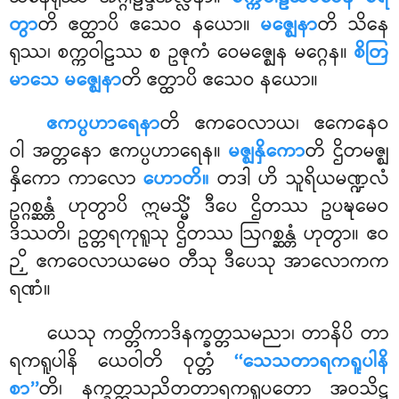
တွာ
တိ ဧတ္ထာပိ ဧသေဝ နယော။
မဇ္ဈေနာ
တိ သိနေ
ရုဿ၊ စက္ကဝါဠဿ စ ဥဇုကံ ဝေမဇ္ဈေန မဂ္ဂေန။
စိတြ
မာသေ မဇ္ဈေနာ
တိ ဧတ္ထာပိ ဧသေဝ နယော။
ဧကပ္ပဟာရေနာ
တိ ဧကဝေလာယ၊ ဧကေနေဝ
ဝါ အတ္တနော ဧကပ္ပဟာရေန။
မဇ္ဈနှိကော
တိ ဌိတမဇ္ဈ
နှိကော ကာလော
ဟောတိ။
တဒါ ဟိ သူရိယမဏ္ဍလံ
ဥဂ္ဂစ္ဆန္တံ ဟုတွာပိ ဣမသ္မိံ ဒီပေ ဌိတဿ ဥပဍ္ဎမေဝ
ဒိဿတိ၊ ဥတ္တရကုရူသု ဌိတဿ ဩဂစ္ဆန္တံ ဟုတွာ။ ဧဝ
ဉှိ ဧကဝေလာယမေဝ တီသု ဒီပေသု အာလောကက
ရဏံ။
ယေသု ကတ္တိကာဒိနက္ခတ္တသမညာ၊ တာနိပိ တာ
ရကရူပါနိ ယေဝါတိ ဝုတ္တံ
‘‘သေသတာရကရူပါနိ
စာ’’
တိ၊ နက္ခတ္တသညိတတာရကရူပတော အဝသိဋ္ဌ