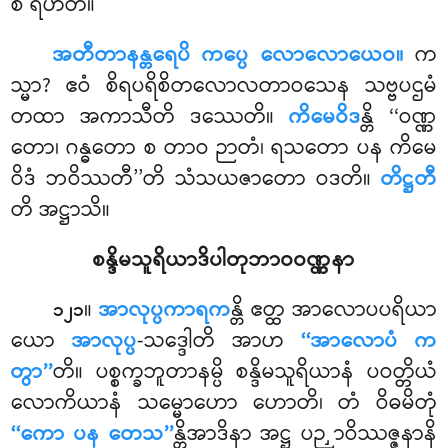
စ ရဟိတံ။
အတီတာနန္တရေပိ ကပ္ပေ လောလောယေဝ။
က
သ္မာ? ဧဝံ စိရပရိစိတလောလတာဝသေန သဗ္ဗပဌမံ
တထာ အကာသီတိ ဒဿေတိ။
ကိမေဝိဒ
န္တိ ‘‘ဝဏ္ဏ
တော၊ ဂန္ဓတော စ တာဝ ဉာတံ၊ ရသတော ပန ကိမေ
ဝိဒံ ဘဝိဿတီ’’တိ သံသယဇာတော ဝဒတိ။
တိဋ္ဌတီ
တိ အဋ္ဌာသိ။
စန္ဒိမသူရိယာဒိပါတုဘာဝဝဏ္ဏနာ
။
အာလုပ္ပကာရက
န္တိ ဧတ္ထ အာလောပပရိယာ
၁၂၁
ယော
အာလုပ္ပ
-သဒ္ဒေါတိ အာဟ
‘‘အာလောပံ က
တွာ’’
တိ။ ပစ္စက္ခဘူတာနမ္ပိ
စန္ဒိမသူရိယာနံ ပဝတ္တိယံ
လောကိယာနံ သမ္မောဟော ဟောတိ၊ တံ ဝိဓမိတုံ
‘‘ကော ပန တေသ’’
န္တိအာဒိနာ အဋ္ဌ ပဉှာဝိဿဇ္ဇနာနိ