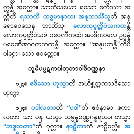
တ္တန္တိ အတ္ထော။ သာတိသယော ရသော ဧတိဿာ အ
တ္ထီတိ
ရသာတိ လဒ္ဓမာနာယ၊ အနုဘာသိံသူ
တိ အနု
ရောဓဝသေန ဘာသိံသု။
လောကုပ္ပတ္တိဝံသကထ
န္တိ
လောကုပ္ပတ္တိဝံသဇံ ပဝေဏီကထံ၊ အာဒိကာလေ ဥပ္ပန္နံ
ပဝေဏီအာဂတကထန္တိ အတ္ထော။ ‘‘အနုပတန္တီ’’တိပိ
ပါဌော၊ သော ဧဝတ္ထော။
ဘူမိပပ္ပဋကပါတုဘာဝါဒိဝဏ္ဏနာ
။
ဧဒိသော ဟုတွာ
တိ အဟိစ္ဆတ္တကသဒိသော
၁၂၃
ဟုတွာ။
။
ပဒါလတာ
တိ
‘‘ပဒါ’’
တိ ဧဝံနာမာ ဧကာ
၁၂၄
လတာ၊ သာ ပန ယသ္မာ သမ္ပန္နဝဏ္ဏဂန္ဓရသာ၊ တသ္မာ
‘‘ဘဒ္ဒလတာ’’
တိ ဝုတ္တာ။
နာဠိကာ
တိ နာဠိဝလ္လိ။
အ