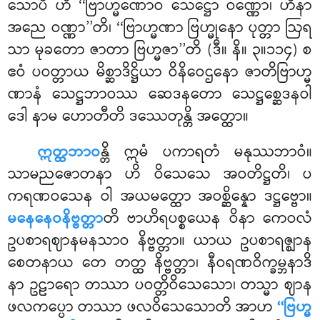
သောပိ ဟိ ‘‘ဗြာဟ္မဏောဝ သေဋ္ဌော ဝဏ္ဏော၊ ဟီနာ
အညေ
ဝဏ္ဏာ’’တိ၊ ‘‘ဗြာဟ္မဏာ ဗြဟ္မုနော ပုတ္တာ ဩရ
သာ မုခတော ဇာတာ ဗြဟ္မဇာ’’တိ (ဒီ။ နိ။ ၃။၁၁၄) စ
ဧဝံ ပဝတ္တာယ မိစ္ဆာဒိဋ္ဌိယာ ဝိနိဝေဌနော ဇာတိဗြာဟ္မ
ဏာနံ သေဋ္ဌဘာဝဿ ဆေဒနတော သေဋ္ဌစ္ဆေဒနဝါ
ဒေါ နာမ ဟောတီတိ ဒဿေတုန္တိ အတ္ထော။
ဣတ္ထဘာဝ
န္တိ ဣမံ ပကာရတံ မနုဿဘာဝံ။
သာမညဇောတနာ ဟိ ဝိသေသေ အဝတိဋ္ဌတိ၊ ပ
ကရဏဝသေန ဝါ အယမတ္ထော အဝစ္ဆိန္နော ဒဋ္ဌဗ္ဗော။
မနေနေဝ
နိဗ္ဗတ္တာ
တိ ဗာဟိရပစ္စယေန ဝိနာ ကေဝလံ
ဥပစာရဈာနမနသာဝ နိဗ္ဗတ္တာ။ ယာယ ဥပစာရဇ္ဈာန
စေတနာယ တေ တတ္ထ နိဗ္ဗတ္တာ၊ နီဝရဏဝိက္ခမ္ဘနာဒိ
နာ ဥဠာရော တဿာ ပဝတ္တိဝိသေသော၊ တသ္မာ ဈာန
ဖလကပ္ပော တဿာ ဖလဝိသေသောတိ အာဟ
‘‘ဗြဟ္မ