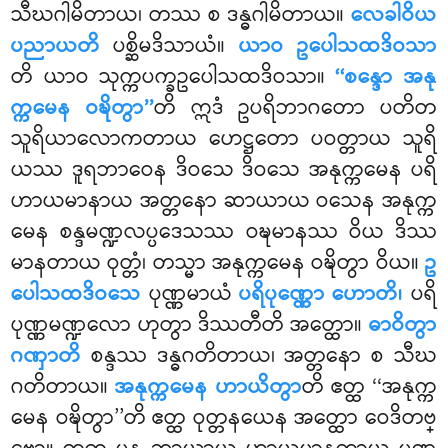
သီဃဂါမိတာယ၊ တဿ စ ဒန္ဓဂါမိတာယ။
လေခါ
ဝိယ
ပညာယတိ
ပစ္ဆိမဒိသာယံ။
ယာဝ ဥပေါသထဒိဝသာ
တိ ယာဝ သုက္ကပက္ခဥပေါသထဒိဝသာ။
‘‘စန္ဒော အနု
က္ကမေန ဝဍ္ဎိတွာ’’
တိ ဣဒံ ဥပရိဘာဂတော ပတိတ
သူရိယာလောကတာယ ဟေဋ္ဌတော ပဝတ္တာယ သူရိ
ယဿ ဒူရဘာဝေန ဒိဝသေ ဒိဝသေ အနုက္ကမေန ပရိ
ဟာယမာနာယ အတ္တနော ဆာယာယ ဝသေန အနုက္က
မေန စန္ဒမဏ္ဍလပ္ပဒေသဿ ဝဍ္ဎမာနဿ ဝိယ ဒိဿ
မာနတာယ ဝုတ္တံ၊ တသ္မာ အနုက္ကမေန ဝဍ္ဎိတွာ ဝိယ။
ဥ
ပေါသထဒိဝသေ
ပုဏ္ဏမာယံ
ပရိပုဏ္ဏော ဟောတိ၊
ပရိ
ပုဏ္ဏမဏ္ဍလော ဟုတွာ ဒိဿတီတိ အတ္ထော။
ဓာဝိတွာ
ဂဏှာတိ
စန္ဒဿ ဒန္ဓဂတိတာယ၊ အတ္တနော စ သီဃ
ဂတိတာယ။
အနုက္ကမေန ဟာယိတွာ
တိ ဧတ္ထ ‘‘အနုက္က
မေန
ဝဍ္ဎိတွာ’’တိ ဧတ္ထ ဝုတ္တနယေန အတ္ထော
ဝေဒိတဗ္