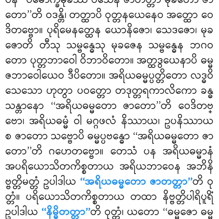
ပန ‘‘ဝိမောက္ခမုခဿ ဝသေန
ဇာတတ္တာ မုခတော ဇာ
တော’’တိ ဝဒန္တိ၊ တတ္ထာပိ ဝုတ္တနယေနေဝ အတ္ထော ဝေ
ဒိတဗ္ဗော။ ပုရိမေနတ္ထေန ယောနိဇော၊ သေဒဇော၊ မုခ
ဇောတိ တီသု သမ္ဗန္ဓေသု မုခဇေန သမ္ဗန္ဓေန ဘဂဝ
တော ပုတ္တဘာဝေါ ဝိဘာဝိတော။ အတ္ထဒွယေနာပိ ဓမ္မ
ဇဘာဝေါယေဝ ဒီပိတော။ အရိယဓမ္မပ္ပတ္တိတော လဒ္ဓဝိ
သေသော ဟုတွာ ပဝတ္တော တဒုတ္တရကာလိကော ခန္ဓ
သန္တာနော ‘‘အရိယဓမ္မတော ဇာတော’’တိ ဝေဒိတဗ္
ဗော၊ အရိယဓမ္မံ ဝါ မဂ္ဂဖလံ နိဿာယ၊ ဥပနိဿာယ
စ ဇာတော သဗ္ဗောပိ ဓမ္မပ္ပဗန္ဓော ‘‘အရိယဓမ္မတော ဇာ
တော’’တိ ဂဟေတဗ္ဗော။ တေသံ ပန အရိယဓမ္မာနံ
အပရိယောသိတကိစ္စတာယ အရိယဘာဝေန အဘိနိ
ဗ္ဗတ္တိမတ္တံ ဥပါဒါယ
‘‘အရိယဓမ္မတော ဇာတတ္တာ’’
တိ ဝု
တ္တံ။ ပရိယောသိတကိစ္စတာယ တထာ နိဗ္ဗတ္တိပါရိပူရိံ
ဥပါဒါယ
‘‘နိမ္မိတတ္တာ’’
တိ ဝုတ္တံ၊ ယတော ‘‘ဓမ္မဇော ဓမ္မ