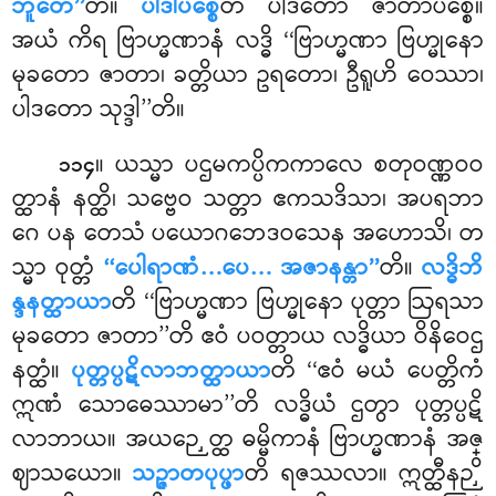
ဘူတေ’’
တိ။
ပါဒါပစ္စေ
တိ ပါဒတော ဇာတာပစ္စေ။
အယံ ကိရ ဗြာဟ္မဏာနံ လဒ္ဓိ ‘‘ဗြာဟ္မဏာ ဗြဟ္မုနော
မုခတော ဇာတာ၊ ခတ္တိယာ ဥရတော၊ ဦရူဟိ ဝေဿာ၊
ပါဒတော သုဒ္ဒါ’’တိ။
။ ယသ္မာ ပဌမကပ္ပိကကာလေ စတုဝဏ္ဏဝဝ
၁၁၄
တ္ထာနံ နတ္ထိ၊ သဗ္ဗေဝ သတ္တာ ဧကသဒိသာ၊ အပရဘာ
ဂေ ပန တေသံ ပယောဂဘေဒဝသေန အဟောသိ၊ တ
သ္မာ ဝုတ္တံ
‘‘ပေါရာဏံ…ပေ… အဇာနန္တာ’’
တိ။
လဒ္ဓိဘိ
န္ဒနတ္ထာယာ
တိ ‘‘ဗြာဟ္မဏာ ဗြဟ္မုနော ပုတ္တာ ဩရသာ
မုခတော ဇာတာ’’တိ ဧဝံ ပဝတ္တာယ လဒ္ဓိယာ ဝိနိဝေဌ
နတ္ထံ။
ပုတ္တပ္ပဋိလာဘတ္ထာယာ
တိ ‘‘ဧဝံ မယံ ပေတ္တိကံ
ဣဏံ
သောဓေဿာမာ’’တိ လဒ္ဓိယံ ဌတွာ ပုတ္တပ္ပဋိ
လာဘာယ။ အယဉှေတ္ထ ဓမ္မိကာနံ ဗြာဟ္မဏာနံ အဇ္
ဈာသယော။
သဉ္ဇာတပုပ္ဖာ
တိ ရဇဿလာ။ ဣတ္ထီနဉှိ