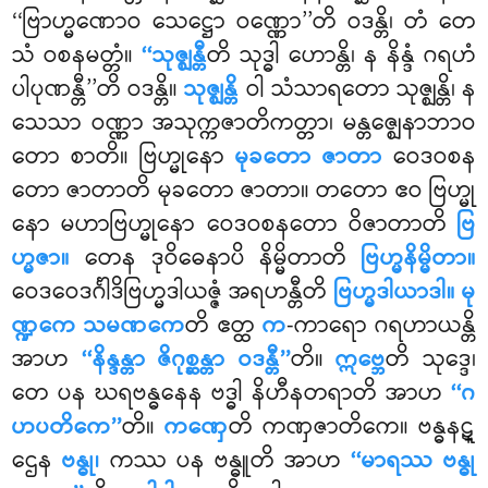
‘‘ဗြာဟ္မဏောဝ သေဋ္ဌော ဝဏ္ဏော’’တိ ဝဒန္တိ၊ တံ တေ
သံ ဝစနမတ္တံ။
‘‘သုဇ္ဈန္တီ
တိ သုဒ္ဓါ ဟောန္တိ၊ န နိန္ဒံ ဂရဟံ
ပါပုဏန္တီ’’တိ ဝဒန္တိ။
သုဇ္ဈန္တိ
ဝါ သံသာရတော သုဇ္ဈန္တိ၊ န
သေသာ ဝဏ္ဏာ အသုက္ကဇာတိကတ္တာ၊ မန္တဇ္ဈေနာဘာဝ
တော စာတိ။ ဗြဟ္မုနော
မုခတော ဇာတာ
ဝေဒဝစန
တော ဇာတာတိ မုခတော ဇာတာ။ တတော ဧဝ ဗြဟ္မု
နော မဟာဗြဟ္မုနော ဝေဒဝစနတော ဝိဇာတာတိ
ဗြ
ဟ္မဇာ။
တေန
ဒုဝိဓေနာပိ နိမ္မိတာတိ
ဗြဟ္မနိမ္မိတာ။
ဝေဒဝေဒင်္ဂါဒိဗြဟ္မဒါယဇ္ဇံ အရဟန္တီတိ
ဗြဟ္မဒါယာဒါ။ မု
ဏ္ဍကေ သမဏကေ
တိ ဧတ္ထ
က
-ကာရော ဂရဟာယန္တိ
အာဟ
‘‘နိန္ဒန္တာ ဇိဂုစ္ဆန္တာ ဝဒန္တီ’’
တိ။
ဣဗ္ဘေ
တိ သုဒ္ဒေ၊
တေ ပန ဃရဗန္ဓနေန ဗဒ္ဓါ နိဟီနတရာတိ အာဟ
‘‘ဂ
ဟပတိကေ’’
တိ။
ကဏှေ
တိ ကဏှဇာတိကေ။ ဗန္ဓနဋ္
ဌေန
ဗန္ဓု၊
ကဿ ပန ဗန္ဓူတိ အာဟ
‘‘မာရဿ ဗန္ဓု