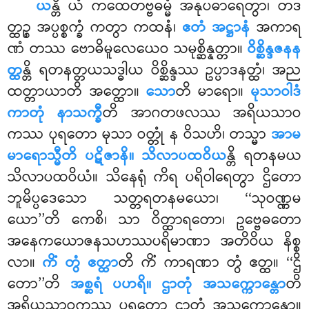
ယ
န္တိ ယံ ကထေတဗ္ဗဓမ္မံ အနုပဓာရေတွာ၊ တဒ
တ္ထဉ္စ အပ္ပစ္စက္ခံ ကတွာ ကထနံ၊
ဧတံ အဋ္ဌာနံ
အကာရ
ဏံ တဿ ဗောဓိမူလေယေဝ သမုစ္ဆိန္နတ္တာ။
ဝိစ္ဆိန္ဒဇနန
တ္ထ
န္တိ ရတနတ္တယသဒ္ဓါယ ဝိစ္ဆိန္ဒဿ ဥပ္ပာဒနတ္ထံ၊ အည
ထတ္တာယာတိ အတ္ထော။
သော
တိ မာရော။
မုသာဝါဒံ
ကာတုံ နာသက္ခီ
တိ အာဂတဖလဿ အရိယသာဝ
ကဿ ပုရတော မုသာ ဝတ္တုံ န ဝိသဟိ၊ တသ္မာ
အာမ
မာရောသ္မီတိ ပဋိဇာနိ။ သိလာပထဝိယ
န္တိ ရတနမယ
သိလာပထဝိယံ။ သိနေရုံ ကိရ ပရိဝါရေတွာ ဌိတော
ဘူမိပ္ပဒေသော သတ္တရတနမယော၊ ‘‘သုဝဏ္ဏမ
ယော’’တိ ကေစိ၊ သာ ဝိတ္ထာရတော၊ ဥဗ္ဗေဓတော
အနေကယောဇနသဟဿပရိမာဏာ အတိဝိယ နိစ္စ
လာ။
ကိံ တွံ ဧတ္ထာ
တိ ကိံ ကာရဏာ တွံ ဧတ္ထ။ ‘‘ဌိ
တော’’တိ
အစ္ဆရံ ပဟရိ။ ဌာတုံ အသက္ကောန္တော
တိ
အရိယသာဝကဿ ပုရတော ဌာတုံ အသက္ကောန္တော။