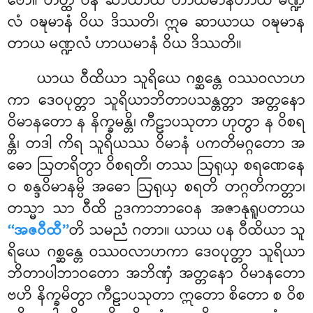
ဗော။ တတ္ထ ပန ဆာယာယ ဟာယမာနတာယ မဏ္ဍ
လံ ဝဍ္ဎမာနံ ဝိယ ဒိဿတိ၊ ဣဓ ဆာယာယ ဝဍ္ဎမာန
တာယ မဏ္ဍလံ ဟာယမာနံ ဝိယ ဒိဿတိ။
ယာယ ဝီထိယာ သူရိယေ ဂစ္ဆန္တေ ဝဿဝလာဟ
ကာ ဒေဝပုတ္တာ သူရိယာဘိတာပသန္တတ္တာ အတ္တနော
ဝိမာနတော န နိက္ခမန္တိ၊ ကီဠာပသုတာ ဟုတွာ န ဝိစရ
န္တိ၊ တဒါ ကိရ သူရိယဿ ဝိမာနံ ပကတိမဂ္ဂတော အ
ဓော ဩတရိတွာ ဝိစရတိ၊ တဿ ဩရုယှ စရဏေနေ
ဝ စန္ဒဝိမာနမ္ပိ အဓော ဩရုယှ စရတိ တဂ္ဂတိကတ္တာ၊
တသ္မာ သာ ဝီထိ ဥဒကာဘာဝေန အဇာနုရူပတာယ
‘‘အဇဝီထီ’’
တိ သမညံ ဂတာ။ ယာယ ပန ဝီထိယာ သူ
ရိယေ ဂစ္ဆန္တေ ဝဿဝလာဟကာ ဒေဝပုတ္တာ သူရိယာ
ဘိတာပါဘာဝတော အဘိဏှံ အတ္တနော ဝိမာနတော
ဗဟိ နိက္ခမိတွာ ကီဠာပသုတာ ဣတော စိတော စ ဝိစ