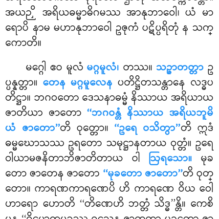
အယဉှိ အရိယဓမ္မာဓိဂမဿ အာနုဘာဝေါ၊ ယံ မာ
ရောပိ
နာမ မဟာနုဘာဝေါ ဥဇုကံ ပဋိပ္ပရိတုံ န သက္
ကောတိ။
မဂ္ဂေါ ဧဝ မူလံ
မဂ္ဂမူလံ၊
တဿ။
သဉ္ဇာတတ္တာ
ဥ
ပ္ပန္နတ္တာ။
တေန မဂ္ဂမူလေန
ပတိဋ္ဌိတသန္တာနေ လဒ္ဓပ
တိဋ္ဌာ။ ဘဂဝတော ဒေသနာဓမ္မံ နိဿာယ အရိယာယ
ဇာတိယာ ဇာတော
‘‘ဘဂဝန္တံ နိဿာယ အရိယဘူမိ
ယံ ဇာတော’’
တိ ဝုတ္တော။
‘‘ဥရေ ဝသိတွာ’’
တိ ဣဒံ
ဓမ္မဃောသဿ ဥရတော သမုဋ္ဌာနတာယ ဝုတ္တံ။ ဥရေ
ဝါယာမဇနိတာဘိဇာတိတာယ ဝါ
ဩရသော။
မုခ
တော ဇာတေန ဇာတော
‘‘မုခတော ဇာတော’’
တိ ဝုတ္
တော။ ကာရဏကာရဏေပိ ဟိ ကာရဏေ ဝိယ ဝေါ
ဟာရော ဟောတိ ‘‘တိဏေဟိ ဘတ္တံ သိဒ္ဓ’’န္တိ။ ကေစိ