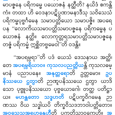
မာပဇ္ဇနေ ပရိကမ္မေ ပယောဇနံ နတ္ထီတိ? နယိဒံ ဧကန္တိ
ကံ။ တထာ ဟိ ဝေဒနာပဋိပ္ပဏာမနာဒီသု သဝိသေသံ
ပရိကမ္မပုဗ္ဗင်္ဂမေန သမာပတ္တိယော သမာပဇ္ဇိ။ အပရေ
ပန ‘‘လောကိယသမာပတ္တိသမာပဇ္ဇနေ ပရိကမ္မေန ပ
ယောဇနံ နတ္ထိ။ လောကုတ္တရသမာပတ္တိသမာပဇ္ဇနေ
တဇ္ဇံ ပရိကမ္မံ ဣစ္ဆိတဗ္ဗမေဝါ’’တိ ဝဒန္တိ။
‘‘အပရမ္ပရာ’’တိ
ပဒံ ယေသံ ဒေသနာယ အတ္ထိ၊
တေ
အပရမ္ပရိယာဝ။ ကုသလပညတ္တိယ
န္တိ ကုသလဓမ္
မာနံ ပညာပနေ။
အနုတ္တရော
တိ ဥတ္တမော။
ဥပ
နိဿယေ ဌတွာ
တိ ဉာဏူပနိဿယေ ဌတွာ ယာဒိ
သော ပုဗ္ဗူပနိဿယော ပုဗ္ဗယောဂေါ၊
တတ္ထ ပတိဋ္ဌာ
ယ။
မဟန္တတော သဒ္ဒဟတိ
ပဋိပက္ခဝိဂမေန ဉာ
ဏဿ ဝိယ သဒ္ဓါယပိ တိက္ခဝိသဒဘာဝါပတ္တိတော။
အဝသေသအရဟန္တေဟီ
တိ ပကတိသာဝကေဟိ။
အ