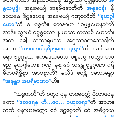
စတိ၊ တထာ အနွယဝသေန အတ္ထဿ ဗုဇ္ဈနတော
အ
နွယဗုဒ္ဓိ၊
အနုမေယျံ အနုမိနောတီတိ
အနုမာနံ၊
နိ
ဒဿနေ ဒိဋ္ဌနယေန အနုမေယျံ ဂဏှာတီတိ
‘‘နယဂ္ဂါ
ဟော’’
တိ စ ဝုစ္စတိ။ တေနာဟ ‘‘ဓမ္မနွယေနာ’’တိ
အာဒိ။ သွာယံ ဓမ္မနွယော န ယဿ ကဿစိ ဟောတိ၊
အထ ခေါ တထာရူပဿ အဂ္ဂသာဝကဿေဝါတိ
အာဟ
‘‘သာဝကပါရမိဉာဏေ ဌတွာ’’
တိ။ ယဒိ ထေ
ရော ဗုဒ္ဓဂုဏေ ဧကဒေသတော ပစ္စက္ခေ ကတွာ တဒ
ညေ နယဂ္ဂါဟေန ဂဏှိ၊ နနု ဧဝံ သန္တေ ဗုဒ္ဓဂုဏာ ပရိ
မိတပရိစ္ဆိန္နာ အာပန္နာတိ? နယိဒံ ဧဝန္တိ ဒဿေန္တော
‘‘အနန္တာ အပရိမာဏာ’’
တိ။
‘‘သဒ္ဒဟတီ’’တိ ဝတွာ ပုန တမေဝတ္ထံ ဝိဘာဝေန္
တော
‘‘ထေရေန ဟိ…ပေ… ဗဟုတရာ’’
တိ အာဟ။
ကထံ ပနာယမတ္ထော ဧဝံ ဒဋ္ဌဗ္ဗောတိ ဧဝံ အဓိပ္ပာယ