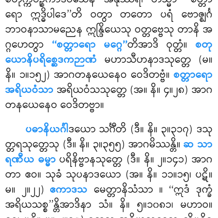
စတုက္ကပဉ္စကာဒိဝသေန အနုဿရိ၊ တသ္မာ ‘‘စတ္တာ
ရော ဣဒ္ဓိပါဒေ’’တိ ဝတွာ တတော ပရံ ဗောဇ္ဈင်္ဂ
ဘာဝနာသာမညေန ဣန္ဒြိယေသု ဝတ္တဗ္ဗေသု တာနိ အ
ဂ္ဂဟေတွာ
‘‘စတ္တာရော မဂ္ဂေ’’
တိအာဒိ ဝုတ္တံ။
စတု
ယောနိပရိစ္ဆေဒကဉာဏံ
မဟာသီဟနာဒသုတ္တေ (မ။
နိ။ ၁။၁၅၂) အာဂတနယေနေဝ ဝေဒိတဗ္ဗံ။
စတ္တာရော
အရိယဝံသာ
အရိယဝံသသုတ္တေ (အ။ နိ။ ၄။၂၈) အာဂ
တနယေနေဝ ဝေဒိတဗ္ဗာ။
ပဓာနိယင်္ဂါ
ဒယော သင်္ဂီတိ (ဒီ။ နိ။ ၃။၃၁၇) ဒသု
တ္တရသုတ္တေသု (ဒီ။ နိ။ ၃။၃၅၅) အာဂမိဿန္တိ။
ဆ သာ
ရဏီယ ဓမ္မာ
ပရိနိဗ္ဗာနသုတ္တေ (ဒီ။ နိ။ ၂။၁၄၁) အာဂ
တာ ဧဝ။ သုခံ သုပနာဒယော (အ။ နိ။ ၁၁။၁၅၊ ပဋိ။
မ။ ၂။၂၂)
ဧကာဒသ
မေတ္တာနိသံသာ
။ ‘‘ဣဒံ ဒုက္ခံ
အရိယသစ္စ’’န္တိအာဒိနာ သံ။ နိ။ ၅။၁၀၈၁၊ မဟာဝ။