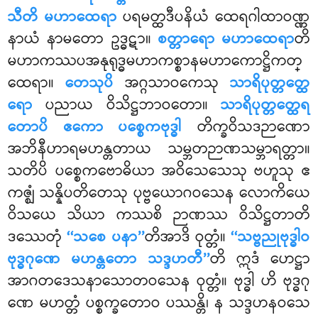
သီတိ မဟာထေရာ
ပရမတ္ထဒီပနိယံ ထေရဂါထာဝဏ္ဏ
နာယံ နာမတော ဥဒ္ဓဋာ။
စတ္တာရော မဟာထေရာ
တိ
မဟာကဿပအနုရုဒ္ဓမဟာကစ္စာနမဟာကောဋ္ဌိကတ္
ထေရာ။
တေသုပိ
အဂ္ဂသာဝကေသု
သာရိပုတ္တတ္ထေ
ရော
ပညာယ ဝိသိဋ္ဌဘာဝတော။
သာရိပုတ္တတ္ထေရ
တောပိ ဧကော ပစ္စေကဗုဒ္ဓါ
တိက္ခဝိသဒဉာဏော
အဘိနီဟာရမဟန္တတာယ သမ္ဘတဉာဏသမ္ဘာရတ္တာ။
သတိပိ ပစ္စေကဗောဓိယာ အဝိသေသေသု ဗဟူသု ဧ
ကဇ္ဈံ သန္နိပတိတေသု ပုဗ္ဗယောဂဝသေန လောကိယေ
ဝိသယေ သိယာ ကဿစိ ဉာဏဿ ဝိသိဋ္ဌတာတိ
ဒဿေတုံ
‘‘သစေ ပနာ’’
တိအာဒိ ဝုတ္တံ။
‘‘သဗ္ဗညုဗုဒ္ဓါဝ
ဗုဒ္ဓဂုဏေ မဟန္တတော သဒ္ဒဟတီ’’
တိ ဣဒံ ဟေဋ္ဌာ
အာဂတဒေသနာသောတဝသေန ဝုတ္တံ။ ဗုဒ္ဓါ ဟိ ဗုဒ္ဓဂု
ဏေ မဟတ္တံ ပစ္စက္ခတောဝ ပဿန္တိ၊ န သဒ္ဒဟနဝသေ