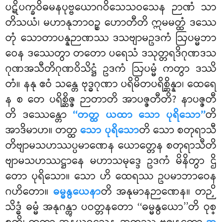
ပဋိပက္ခဝိဓမနပုဗ္ဗယောဂဝိသေသဝသေန ဉာဏံ သာ
တိသယံ၊ မဟာနုဘာဝဉ္စ ဟောတီတိ ဣမမတ္ထံ ဒဿေ
တုံ သောတာပန္နဉာဏဿ ဒသဗျာမဥဒကံ ဩပမ္မဘာ
ဝေန ဒဿေတွာ တတော ပရေသံ ဒသုတ္တရဒိဂုဏဒသ
ဂုဏအသီတိဂုဏဝိသိဋ္ဌံ ဥဒကံ ဩပမ္မံ ကတွာ ဒဿိ
တံ။ နနု ဧဝံ သန္တေ ဗုဒ္ဓဂုဏာ ပရိမိတပရိစ္ဆိန္နာ၊ ထေရေ
န စ တေ ပရိစ္ဆိဇ္ဇ ဉာတာတိ အာပဇ္ဇတီတိ? နာပဇ္ဇတီ
တိ ဒဿေန္တော
‘‘တတ္ထ ယထာ သော ပုရိသော’’
တိ
အာဒိမာဟ။ တတ္ထ
သော ပုရိသော
တိ သော စတုရာသီ
တိဗျာမသဟဿပ္ပမာဏေန ယောတ္တေန စတုရာသီတိ
ဗျာမသဟဿဋ္ဌာနေ မဟာသမုဒ္ဒေ ဥဒကံ မိနိတွာ ဌိ
တော ပုရိသော။ သော ဟိ ထေရဿ ဥပမာဘာဝေန
ဂဟိတော။
ဓမ္မနွယေနာ
တိ
အနုမာနဉာဏေန။ တဉှိ
သိဒ္ဓံ ဓမ္မံ အနုဂန္တွာ ပဝတ္တနတော ‘‘ဓမ္မနွယော’’တိ ဝုစ္