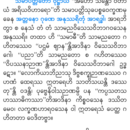
သမာပတ္တိတော ဝုဋ္ဌာယ
‘‘အဟော သန္တော ဝတာ
ယံ အရိယဝိဟာရော’’တိ သမာပတ္တိသုခပစ္စဝေက္ခဏမု
ခေန
အတ္တနော ဂုဏေ အနုဿရိတုံ အာရဒ္ဓါ၊
အာရဘိ
တွာ စ နေသံ တံ တံ သာမညဝိသေသဝိဘာဂဝသေန
အနုဿရိ။ တထာ ဟိ ‘‘သမာဓီ’’တိ သာမညတော ဂ
ဟိတဿေဝ ‘‘ပဌမံ ဈာန’’န္တိအာဒိနာ
ဝိသေသဝိဘာ
ဂေါ၊ ‘‘ပညာ’’တိ သာမညတော စ ဂဟိတဿေဝ
‘‘ဝိပဿနာဉာဏ’’န္တိအာဒိနာ ဝိသေသဝိဘာဂေါ ဥဒ္ဓ
ဋော။ ‘‘လောကိယာဘိညာသု ဒိဗ္ဗစက္ခုဉာဏဿေဝ ဂ
ဟဏံ ထေရဿ
ဣတရေဟိ သာတိသယန္တိ ဒဿေ
တု’’န္တိ ဝဒန္တိ၊ ပုဗ္ဗေနိဝါသဉာဏမ္ပိ ပန ‘‘ကပ္ပသတသ
ဟဿာဓိကဿာ’’တိအာဒိနာ ကိစ္စဝသေန ဒဿိတ
မေဝ၊ လက္ခဏဟာရဝသေန ဝါ ဣတရေသံ ပေတ္ထ ဂ
ဟိတတာ ဝေဒိတဗ္ဗာ။