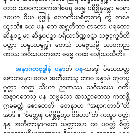
တာဝ သာဝကဉာဏဂေါစရေ ဓမ္မေ ပရိစ္ဆိန္ဒန္တော မာရာ
ဒယော ဝိယ ဗုဒ္ဓါနံ လောကိယစိတ္တစာရံ တွံ ဇာနေ
ယျာသိ။ ယေ ပန တေ အဗ္ဘတီတာ တတော ပရတော
ဆိန္နဝဋုမာ ဆိန္နပပဉ္စာ ပရိယာဒိဏ္ဏဝဋ္ဋာ သဗ္ဗဒုက္ခဝီတိ
ဝတ္တာ သမ္မာသမ္ဗုဒ္ဓါ၊ တေသံ သဗ္ဗေသမ္ပိ သာဝကဉာ
ဏဿ အဝိသယဘူတေ ဓမ္မေ ကထံ ဇာနိဿသီတိ။
အနာဂတဗုဒ္ဓါနံ ပနာ
တိ
ပန
-သဒ္ဒေါ ဝိသေသတ္ထ
ဇောတနော၊ တေန အတီတေသု တာဝ ခန္ဓာနံ ဘူတပု
ဗ္ဗတ္တာ တတ္ထ သိယာ ဉာဏဿ သဝိသယေ ဂတိ၊
အနာဂတေသု ပန သဗ္ဗသော အသဉ္ဇာတေသု ကထန္တိ
ဣမမတ္ထံ ဇောတေတိ။ တေနာဟ ‘‘အနာဂတာပီ’’တိ
အာဒိ
။ ‘‘စိတ္တေန ပရိစ္ဆိန္ဒိတွာ ဝိဒိတာ’’တိ ကသ္မာ ဝုတ္တံ၊
နနု အတီတာနာဂတေ သတ္တာဟေ ဧဝ ပဝတ္တံ စိတ္တံ