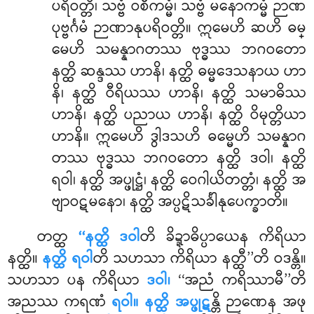
ပရိဝတ္တိ၊ သဗ္ဗံ ဝစီကမ္မံ၊ သဗ္ဗံ မနောကမ္မံ ဉာဏ
ပုဗ္ဗင်္ဂမံ ဉာဏာနုပရိဝတ္တိ။ ဣမေဟိ ဆဟိ ဓမ္
မေဟိ သမန္နာဂတဿ ဗုဒ္ဓဿ ဘဂဝတော
နတ္ထိ ဆန္ဒဿ ဟာနိ၊ နတ္ထိ ဓမ္မဒေသနာယ ဟာ
နိ၊ နတ္ထိ ဝီရိယဿ ဟာနိ၊ နတ္ထိ သမာဓိဿ
ဟာနိ၊ နတ္ထိ ပညာယ ဟာနိ၊ နတ္ထိ ဝိမုတ္တိယာ
ဟာနိ။ ဣမေဟိ ဒွါဒသဟိ ဓမ္မေဟိ သမန္နာဂ
တဿ ဗုဒ္ဓဿ ဘဂဝတော နတ္ထိ ဒဝါ၊ နတ္ထိ
ရဝါ၊ နတ္ထိ အပ္ဖုဋ္ဌံ၊ နတ္ထိ ဝေဂါယိတတ္တံ၊ နတ္ထိ အ
ဗျာဝဋမနော၊ နတ္ထိ အပ္ပဋိသင်္ခါနုပေက္ခာတိ။
တတ္ထ
‘‘နတ္ထိ ဒဝါ
တိ ခိဍ္ဍာဓိပ္ပာယေန ကိရိယာ
နတ္ထိ။
နတ္ထိ ရဝါ
တိ သဟသာ ကိရိယာ နတ္ထီ’’တိ ဝဒန္တိ။
သဟသာ ပန ကိရိယာ
ဒဝါ၊
‘‘အညံ ကရိဿာမီ’’တိ
အညဿ ကရဏံ
ရဝါ။ နတ္ထိ အပ္ဖုဋ
န္တိ ဉာဏေန အဖု