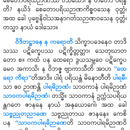
စေတောပရိယဉာဏဿ ဝိသယော၊ န တတော ပရန္
တိ? နယိဒံ စေတောပရိယဉာဏကိစ္စဝသေန ဝုတ္တံ၊
အထ ခေါ ပုဗ္ဗေနိဝါသအနာဂတံသဉာဏဝသေန ဝုတ္တံ၊
တသ္မာ နာယံ ဒေါသော။
ဝိဒိတဋ္ဌာနေ န ကရောတိ
သိက္ခာပဒေနေဝ တာဒိ
သဿ ပဋိက္ခေပဿ ပဋိက္ခိတ္တတ္တာ၊ သေတုဃာတ
တော စ။ ကထံ ပန ထေရော ဒွယသမ္ဘဝေ ပဋိက္ခေပ
မေဝ အကာသိ၊ န ဝိဘဇ္ဇ ဗျာကာသီတိ အာဟ
‘‘ထေ
ရော ကိရာ’’
တိအာဒိ။ ပါရံ ပရိယန္တံ မိနောတီတိ
ပါရမီ၊
သာ ဧဝ ဉာဏန္တိ
ပါရမိဉာဏံ၊
သာဝကာနံ ပါရမိဉာဏံ
သာဝကပါရမိဉာဏံ၊
တသ္မိံ။ သာဝကာနံ ဥက္ကံသပရိယ
န္တဂတေ ဇာနနေ နာယံ အနုယောဂေါ၊ အထ ခေါ
သဗ္ဗညုတညာဏေ
သဗ္ဗညုတာယ ဇာနနေ။ ကေစိ
ပန
‘‘သာဝကပါရမိဉာဏေ
တိ သာဝကပါရမိဉာဏဝိ