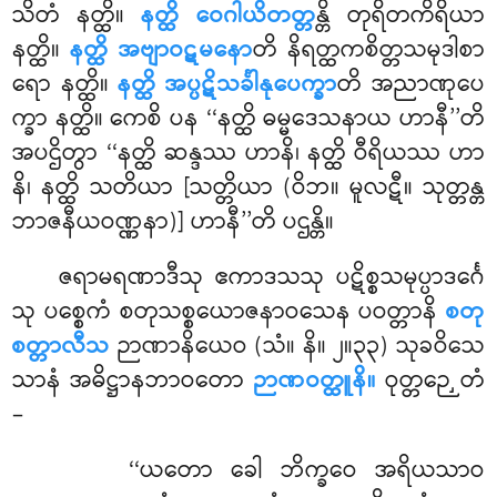
သိတံ နတ္ထိ။
နတ္ထိ ဝေဂါယိတတ္တ
န္တိ တုရိတကိရိယာ
နတ္ထိ။
နတ္ထိ အဗျာဝဋမနော
တိ နိရတ္ထကစိတ္တသမုဒါစာ
ရော နတ္ထိ။
နတ္ထိ အပ္ပဋိသင်္ခါနုပေက္ခာ
တိ အညာဏုပေ
က္ခာ နတ္ထိ။ ကေစိ ပန ‘‘နတ္ထိ ဓမ္မဒေသနာယ ဟာနီ’’တိ
အပဌိတွာ ‘‘နတ္ထိ ဆန္ဒဿ ဟာနိ၊ နတ္ထိ ဝီရိယဿ ဟာ
နိ၊ နတ္ထိ သတိယာ [သတ္တိယာ (ဝိဘ။ မူလဋီ။ သုတ္တန္တ
ဘာဇနီယဝဏ္ဏနာ)] ဟာနီ’’တိ ပဌန္တိ။
ဇရာမရဏာဒီသု ဧကာဒသသု ပဋိစ္စသမုပ္ပာဒင်္ဂေ
သု ပစ္စေကံ စတုသစ္စယောဇနာဝသေန ပဝတ္တာနိ
စတု
စတ္တာလီသ
ဉာဏာနိယေဝ (သံ။ နိ။ ၂။၃၃) သုခဝိသေ
သာနံ အဓိဋ္ဌာနဘာဝတော
ဉာဏဝတ္ထူနိ။
ဝုတ္တဉှေတံ
–
‘‘ယတော
ခေါ ဘိက္ခဝေ အရိယသာဝ