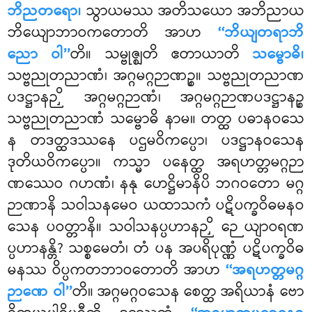
ဘိညတရော၊
သွာယမဿ အတိသယော အဘိညာယ
ဘိယျောဘာဝကတောတိ အာဟ
‘‘ဘိယျတရာဘိ
ညော ဝါ’’
တိ။ သမ္ဗုဇ္ဈတိ ဧတာယာတိ
သမ္ဗောဓိ၊
သဗ္ဗညုတညာဏံ၊ အဂ္ဂမဂ္ဂဉာဏဉ္စ။ သဗ္ဗညုတညာဏ
ပဒဋ္ဌာနဉှိ အဂ္ဂမဂ္ဂဉာဏံ၊ အဂ္ဂမဂ္ဂဉာဏပဒဋ္ဌာနဉ္စ
သဗ္ဗညုတညာဏံ သမ္ဗောဓိ နာမ။ တတ္ထ ပဓာနဝသေ
န တဒတ္ထဒဿနေ
ပဌမဝိကပ္ပော၊ ပဒဋ္ဌာနဝသေန
ဒုတိယဝိကပ္ပော။ ကသ္မာ ပနေတ္ထ အရဟတ္တမဂ္ဂဉာ
ဏဿေဝ ဂဟဏံ၊ နနု ဟေဋ္ဌိမာနိပိ ဘဂဝတော မဂ္ဂ
ဉာဏာနိ သဝါသနမေဝ ယထာသကံ ပဋိပက္ခဝိဓမနဝ
သေန ပဝတ္တာနိ။ သဝါသနပ္ပဟာနဉှိ ဉေယျာဝရဏ
ပ္ပဟာနန္တိ? သစ္စမေတံ၊ တံ ပန အပရိပုဏ္ဏံ ပဋိပက္ခဝိဓ
မနဿ ဝိပ္ပကတဘာဝတောတိ အာဟ
‘‘အရဟတ္တမဂ္ဂ
ဉာဏေ ဝါ’’
တိ။ အဂ္ဂမဂ္ဂဝသေန စေတ္ထ အရိယာနံ ဗော