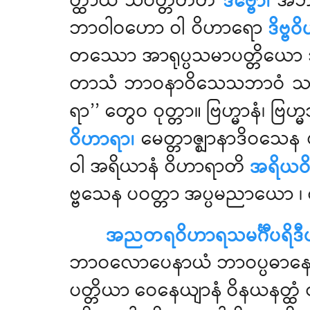
တ္ထာယ သံဝတ္တတီတိ
ဒိဗ္ဗော၊
အဘိ
ဘာဝါဝဟော ဝါ ဝိဟာရော
ဒိဗ္ဗ
တဿော အာရုပ္ပသမာပတ္တိယော အာနေ
တာသံ ဘာဝနာဝိသေသဘာဝံ သန္ဓ
ရာ’’ တွေဝ ဝုတ္တာ။ ဗြဟ္မာနံ၊
ဝိဟာရာ၊
မေတ္တာဇ္ဈာနာဒိဝသေ
ဝါ အရိယာနံ ဝိဟာရာတိ
အရိယဝ
ဗ္ဗသေန ပဝတ္တာ အပ္ပမညာယော
၊
အညတရဝိဟာရသမင်္ဂီပရိဒီ
ဘာဝလောပေနာယံ ဘာဝပ္ပဓာနေ
ပတ္တိယာ ဝေနေယျာနံ ဝိနယနတ္ထံ