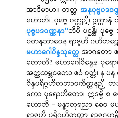
အာဒိမာဟ။ တတ္ထ
အနုပုဗ္ဗပဒဝဏ
ဟောတိ။ ပုဗ္ဗေ ဝုတ္တဉှိ၊ ဥတ္တာန
ပုဗ္ဗပဒဝဏ္ဏနာ’’
တိပိ ပဌန္တိ၊ ပု
ပဓာနဘာဝေန ရာဇူဟိ ဂဟိတဋ္ဌ
မဟာဂေါဝိန္ဒသုတ္တေ
အာဂတော ဧသ
တောတိ? မဟာဂေါဝိန္ဒေန ပုရော
အတ္ထသမ္ဘဝတော ဧဝံ ဝုတ္တံ၊
ဝိန္ဒပရိဂ္ဂဟိတဘာဝကိတ္တနဉှ
ကော ပုရောဟိတော၊ ဣဒမ္ပိ စ 
ဟောတိ – မန္ဓာတုရညာ စေဝ မ
ရာဇူဟိ ပရိဂ္ဂဟိတတ္တာ ရာဇဂဟန