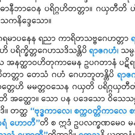
ဓာနီဘာဝေန ပရိဂ္ဂဟိတတ္တာ။ ဂယှတီတိ 
ုံသကနိဒ္ဒေသော။
ဂရမာပနေန ရညာ ကာရိတသဗ္ဗဂေဟတ္တာ
ဟိ ပရိက္ခိတ္တဂေဟသဒိသန္တိပိ
ရာဇဂဟံ၊
သမ္ပ
 အနတ္ထာဝဟိတုကာမေန ဥပဂတာနံ ပဋိရာဇ
ဌာပိတတ္တာ တေသံ ဂဟံ ဂေဟဘူတန္တိပိ
ရာဇဂ
တ္တေဟိ မမတ္တဝသေန ဂယှတိ ပရိဂ္ဂယှတီ
ေနာတိ အတ္ထော။ သော ပန ပဒေသော ဝိသေ
အာဒိ။ တတ္ထ
‘‘ဗုဒ္ဓကာလေ၊ စက္ကဝတ္တိကာလေ စ
ဂရံ ဟောတီ’’
တိ စ ဣဒံ ဥပလက္ခဏမေဝ