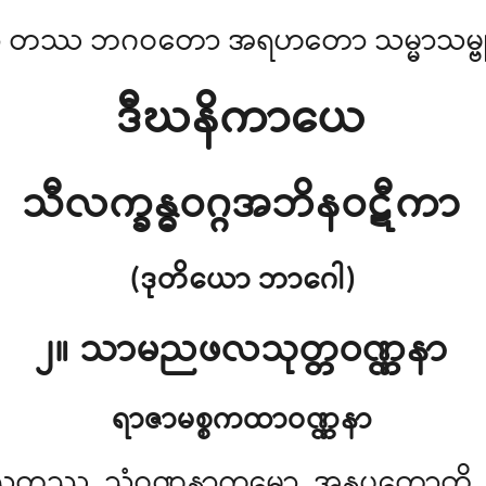
ာ တဿ ဘဂဝတော အရဟတော သမ္မာသမ္ဗု
ဒီဃနိကာယေ
သီလက္ခန္ဓဝဂ္ဂအဘိနဝဋီကာ
(ဒုတိယော ဘာဂေါ)
၂။ သာမညဖလသုတ္တဝဏ္ဏနာ
ရာဇာမစ္စကထာဝဏ္ဏနာ
္တဿ သံဝဏ္ဏနာက္ကမော အနုပ္ပတ္တောတ