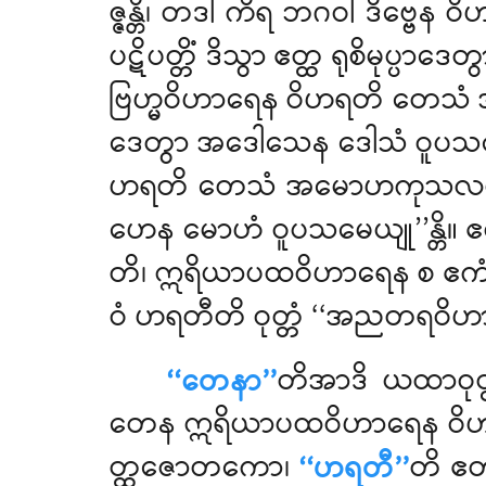
ဇ္ဇန္တိ၊ တဒါ ကိရ ဘဂဝါ ဒိဗ္ဗ
ပဋိပတ္တိံ ဒိသွာ ဧတ္ထ ရုစိမုပ္ပာဒ
ဗြဟ္မဝိဟာရေန ဝိဟရတိ တေသံ အဒေါ
ဒေတွာ အဒေါသေန ဒေါသံ ဝူပသမေယျ
ဟရတိ တေသံ အမောဟကုသလမူလုပ္ပာ
ဟေန မောဟံ ဝူပသမေယျု’’န္တိ။ 
တိ၊ ဣရိယာပထဝိဟာရေန စ ဧကံ 
ဝံ ဟရတီတိ ဝုတ္တံ ‘‘အညတရဝိဟာရသမ
‘‘တေနာ’’
တိအာဒိ ယထာဝုတ
တေန ဣရိယာပထဝိဟာရေန ဝိဟရ
တ္ထဇောတကော၊
‘‘ဟရတီ’’
တိ ဧ