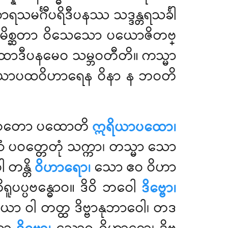
င်္ဂီပရိဒီပနဿ သဒ္ဒန္တရသင်္ခါ
္ဆတာ ဝိသေသော ပယောဇိတဗ္
ာဒီပနမေဝ သမ္ဘဝတီတိ။ ကသ္မာ
 ဣရိယာပထဝိဟာရေန ဝိနာ န ဘဝတိ
ာဝတော ပထောတိ
ဣရိယာပထော၊
ယံ ပဝတ္တေတုံ သက္ကာ၊ တသ္မာ သော
 တန္တိ
ဝိဟာရော၊
သော ဧဝ ဝိဟာ
ပပ္ပဗန္ဓောဝ။ ဒိဝိ ဘဝေါ
ဒိဗ္ဗော၊
ော ဝါ တတ္ထ ဒိဗ္ဗာနုဘာဝေါ၊ တဒ