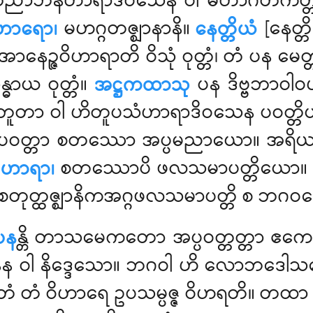
ညာဘိနီဟာရာဒိဝသေန ဝါ မဟာဂတိကတ
ဝိဟာရော၊
မဟဂ္ဂတဇ္ဈာနာနိ။
နေတ္တိယံ
[နေတ္တ
ဉ္ဇဝိဟာရာတိ ဝိသုံ ဝုတ္တံ၊ တံ ပန မေတ္
ာယ ဝုတ္တံ။
အဋ္ဌကထာသု
ပန ဒိဗ္ဗဘာဝါ
 ဗြဟ္မဘူတာ ဝါ ဟိတူပသံဟာရာဒိဝသေန ပဝတ
န ပဝတ္တာ စတဿော အပ္ပမညာယော။ အရိ
ိဟာရာ၊
စတဿောပိ ဖလသမာပတ္တိယော။ ဣဓ 
 စတုတ္ထဇ္ဈာနိကအဂ္ဂဖလသမာပတ္တိ စ ဘဂဝတ
ပန
န္တိ တာသမေကတော အပ္ပဝတ္တတ္တာ ဧကေန ဝါ
န ဝါ နိဒ္ဒေသော။ ဘဂဝါ ဟိ လောဘဒေ
 တံ တံ ဝိဟာရေ ဥပသမ္ပဇ္ဇ ဝိဟရတိ။ တထာ 