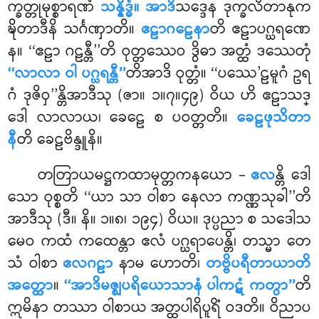
က္ခတ္တုမုစ္စာရဏံ
သန္နိဒ္ဓံ။ အာဒိ
သဒ္ဒေန ဒုက္ခလိတာနုက
ဍ္ဎိတာဒီနိ သင်္ဂဏှာတိ။
ဧဠာဂဠေနာ
တိ ဧဠာပဂ္ဃရဏေ
န။ ‘‘ဧဠာ ဂဠန္တီ’’တိ ဝုတ္တဿေဝ ဒွိဓာ အတ္ထံ ဒဿေတုံ
‘‘လာလာ ဝါ ပဂ္ဃရန္တီ’’
တိအာဒိ
ဝုတ္တံ။ ‘‘ပဿေ’ဠမူဂံ ဥရ
ဂံ ဒုဇိဝှ’’န္တိအာဒီသု (ဇာ။ ၁။၇။၄၉) ဝိယ ဟိ ဧဠာသဒ္
ဒေါ လာလာယ၊ ခေဠေ စ ပဝတ္တတိ။
ခေဠဖုသိတာ
နီ
တိ ခေဠဗိန္ဒူနိ။
တတြာယမဋ္ဌကထာမုတ္တကနယော –
ဧလ
န္တိ ဒေါ
သော ဝုစ္စတိ ‘‘ယာ သာ ဝါစာ နေလာ ကဏ္ဏသုခါ’’တိ
အာဒီသု (ဒီ။ နိ။ ၁။၈၊ ၁၉၄) ဝိယ။ ဒုပ္ပညာ စ သဒေါသ
မေဝ ကထံ ကထေန္တာ ဧလံ ပဂ္ဃရာပေန္တိ၊ တသ္မာ တေ
သံ ဝါစာ
ဧလဂဠာ
နာမ ဟောတိ၊
တဗ္ဗိပရီတာယာတိ
အတ္ထော
။
‘‘အာဒိမဇ္ဈပရိယောသာနံ ပါကဋံ ကတွာ’’
တိ
ဣမိနာ တဿာ ဝါစာယ အတ္ထပါရိပူရိံ ဝဒတိ။ ဝိညာပ