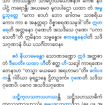
သာ ဘဝိဿန္တီတိ သာဓိပ္ပာယယောဇနာ။ ကေစိ နဝံ
ပါဌံ ကရောန္တိ၊ အယမေဝ မူလပါဌော ယထာ တံ
အမ္ဗ
ဋ္ဌသုတ္တေ
‘‘ကော စာဟံ ဘော ဂေါတမ သာစရိယ
ကော၊ ကာ စ အနုတ္တရာ ဝိဇ္ဇာစရဏသမ္ပဒါ’’တိ။
ဣတ
ရေ
တိ အတ္တနော ဂုဏေဟိ အသဒိသေ ဂုဏေ၊ ‘‘ပကာ
သေတီ’’တိ ဣမိနာဝ သမ္ဗန္ဓော။
ဧကန္တေနေဝါ
တိ သဒိ
သဂုဏာနံ ဝိယ ပသင်္ဂါဘာဝေန။
ဧဝံ နိယာမေန္တော
သောဏဒဏ္ဍော
ဣဒံ
အတ္ထဇာ
တံ
ဒီပေတိ။ ယထာ ဟီ
တိ ဧတ္ထ
ဟိ
-သဒ္ဒေါ ကာရဏေ။
တေနာဟ
‘‘တသ္မာ မယမေဝ အရဟာမာ’’တိ။
ဂေါပဒ
က
န္တိ ဂါဝိယာ ခုရဋ္ဌာနေ ဌိတဥဒကံ။
ဂုဏေ
တိ သဒိသ
ဂုဏေပိ၊ ပဂေဝ အသဒိသဂုဏေ။
သဋ္ဌိကုလသတသဟဿ
န္တိ သဋ္ဌိသဟဿာဓိကံ
ကုလသတသဟဿံ။
ဓမ္မပဒဋ္ဌကထာ
ဒီသု (ဓ။ ပ။ အ