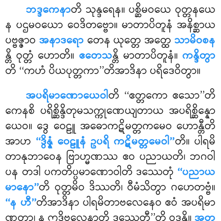
ဘဒ္ဒကေနာ
တိ သုန္ဒရေန။ ပစ္ဆိမဝယေ ဝုတ္တနယေ
န ပဌမဝယော ဝေဒိတဗ္ဗော။ မာတာပိတူနံ အနိစ္ဆာယ
ပဗ္ဗဇ္ဇာဝ
အနာဒရော
တေန ယုတ္တေ အတ္ထေ
သာမိဝစန
န္တိ ဝုတ္တံ ဟောတိ။
ဧတေသ
န္တိ မာတာပိတူနံ။
ကန္ဒိတွာ
တိ ‘‘ကဟံ ပိယပုတ္တကာ’’တိအာဒိနာ ပရိဒေဝိတွာ။
အပရိမာဏောယေဝါ
တိ ‘‘ဧတ္တကော ဧသော’’တိ
ကေနစိ ပရိစ္ဆိန္ဒိတုမသက္ကုဏေယျတာယ အပရိစ္ဆိန္နော
ယေဝ။ ဒွေ ဝေဠူ အဓောကဋိမတ္တကမေဝ ဟောန္တီတိ
အာဟ
‘‘ဒွိန္နံ ဝေဠူနံ ဥပရိ ကဋိမတ္တမေဝါ’’
တိ။ ပါရမိ
တာနုဘာဝေန ဗြာဟ္မဏဿ ဧဝ ပညာယတိ၊ ဘဂဝါ
ပန တဒါ ပကတိပ္ပမာဏောဝါတိ ဒဿေတုံ
‘‘ပညာယ
မာနော’’
တိ ဝုတ္တမိဝ ဒိဿတိ၊ ဝီမံသိတွာ ဂဟေတဗ္ဗံ။
‘‘န ဟီ’’
တိအာဒိနာ ပါရမိတာဗလေနေဝ ဧဝံ အပရိမာ
ဏတာ၊ န ဣဒ္ဓိဗလေနာတိ ဒဿေတီ’’တိ ဝဒန္တိ။
အတု