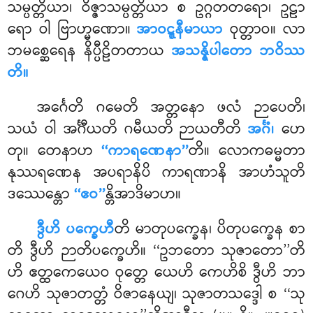
သမ္ပတ္တိယာ၊ ဝိဇ္ဇာသမ္ပတ္တိယာ စ ဥဂ္ဂတတရော၊ ဥဠာ
ရော ဝါ ဗြာဟ္မဏော။
အာဝဋ္ဋနီမာယာ
ဝုတ္တာဝ။ လာ
ဘမစ္ဆေရေန နိပ္ပီဠိတတာယ
အသန္နိပါတော ဘဝိဿ
တိ။
အင်္ဂေတိ ဂမေတိ အတ္တနော ဖလံ ဉာပေတိ၊
သယံ ဝါ အင်္ဂီယတိ ဂမီယတိ ဉာယတီတိ
အင်္ဂံ၊
ဟေ
တု။ တေနာဟ
‘‘ကာရဏေနာ’’
တိ။ လောကဓမ္မတာ
နုဿရဏေန အပရာနိပိ ကာရဏာနိ အာဟံသူတိ
ဒဿေန္တော
‘‘ဧဝ’’
န္တိအာဒိမာဟ။
ဒွီဟိ ပက္ခေဟီ
တိ မာတုပက္ခေန၊ ပိတုပက္ခေန စာ
တိ ဒွီဟိ ဉာတိပက္ခေဟိ။ ‘‘ဥဘတော သုဇာတော’’တိ
ဟိ ဧတ္ထကေယေဝ ဝုတ္တေ ယေဟိ ကေဟိစိ ဒွီဟိ ဘာ
ဂေဟိ သုဇာတတ္တံ ဝိဇာနေယျ၊ သုဇာတသဒ္ဒေါ စ ‘‘သု