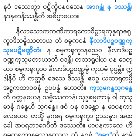
နဝံ ဒဿေတွာ ပဋိက္ခိပနဝသေန
အာဂန္တုံ န ဒဿန္တိ၊
နာနုဇာနိဿန္တီတိ အဓိပ္ပာယော။
နီလာသောကကဏိကာရကောဝိဠာရကုန္ဒရာဇရု
က္ခာဒိသမ္မိဿတာယ တံ စမ္ပကဝနံ
နီလာဒိပဉ္စဝဏ္ဏကု
သုမပဋိမဏ္ဍိတံ၊
န စမ္ပကရုက္ခာနညေဝ နီလာဒိပဉ္စ
ဝဏ္ဏကုသုမတာယာတိ ဝဒန္တိ၊ တထာရူပါယ ပန ဓာတု
ယာ စမ္ပကရုက္ခာဝ နီလာဒိပဉ္စဝဏ္ဏမ္ပိ ကုသုမံ ပုပ္ဖန္တိ။ ဣ
ဒါနိပိ ဟိ ကတ္ထစိ ဒေသေ ဒိဿန္တိ၊ ဧဝဉ္စ ယထာရုတမ္ပိ
အဋ္ဌကထာဝစနံ ဥပပန္နံ ဟောတိ။
ကုသုမဂန္ဓသုဂန္ဓေ
တိ ဝုတ္တနယေန သမ္မိဿကာနံ၊ သုဒ္ဓစမ္ပကာနံ ဝါ ကုသု
မာနံ ဂန္ဓေဟိ သုဂန္ဓေ။ ဧဝံ ပန ဝဒန္တော န မာပနကာ
လေယေဝ တသ္မိံ နဂရေ စမ္ပကရုက္ခာ ဥဿန္နာ၊ အထ
ခေါ အပရဘာဂေပီတိ ဒဿေတိ။ မာပနကာလေ ဟိ
စမ္ပကရုက္ခာနမုဿန္နတာယ တံ နဂရံ
‘‘စမ္ပာ’’
တိ နာမံ