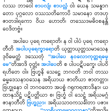
လဿ ဘာဝေါ
စာပလျံ၊ စာပလ္လံ
ဝါ၊ ယေန သမန္နာဂ
တော ပုဂ္ဂလော ဝဿသတိကောပိ သမာနော တဒဟု
ဇာတဒါရကော ဝိယ ဟောတိ၊ တဿေဒမဓိဝစနန္တိ
ဝေဒိတဗ္ဗံ။
အပါပေ ပုရေ ကရောတိ၊ န ဝါ ပါပံ ပုရေ ကရော
တီတိ
အပါပပုရေက္ခာရော
တိ ယုတ္တာယုတ္တသမာသေန
ဒုဝိဓမတ္ထံ ဒဿေတုံ
‘‘အပါပေ နဝလောကုတ္တရဓမ္
မေ’’
တိအာဒိ ဝုတ္တံ။
အပါပေ
တိ စ ပါပပဋိပက္ခေ၊ ပါပဝိ
ရဟိတေ ဝါ။ ဗြဟ္မနိ သေဋ္ဌေ ဘဂဝတိ ဘဝါ တဿ
ဓမ္မဒေသနာဝသေန အရိယာယ ဇာတိယာ ဇာတတ္တာ၊
ဗြဟ္မုနော ဝါ ဘဂဝတော အပစ္စံ ဂရုကရဏာဒိနာ၊ ယ
ထာနုသိဋ္ဌံ ပဋိပတ္တိယာ စ၊ ဗြဟ္မံ ဝါ သေဋ္ဌံ အရိယမဂ္ဂံ
ဇာနာတီတိ
ဗြဟ္မညာ၊
အရိယသာဝကသင်္ခါတာ ပဇာ။
တေနာဟ
‘‘သာရိပုတ္တမောဂ္ဂလ္လာနာ’’
တိအာဒိ။