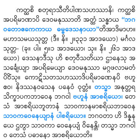
ကတ္ထစိ
စတုရာသီတိပါဏသဟဿာနိ၊ ကတ္ထစိ
အပရိမာဏာပိ ဒေဝမနုဿာတိ အတ္ထံ သန္ဓာယ
‘‘ဘဂ
ဝတော
ဧကေကာယ ဓမ္မဒေသနာယာ’’
တိအာဒိမာဟ။
မဟာသမယသုတ္တ (ဒီ။ နိ။ ၂။၃၃၁ အာဒယော) မင်္ဂလ
သုတ္တ- (ခု။ ပါ။ ၅။၁ အာဒယော၊ သု။ နိ။ ၂၆၁ အာဒ
ယော) ဒေသနာဒီသု ဟိ စတုဝီသတိယာ ဌာနေသု အ
သင်္ချေယျာ အပရိမေယျာ ဒေဝမနုဿာ မဂ္ဂဖလာမတံ
ပိဝိံသု။ ကောဋိသတသဟဿာဒိပရိမာဏေနပိ ဗဟူ
ဧဝ၊ နိဒဿနဝသေန ပနေဝံ ဝုတ္တံ။
တသ္မာ
အနုတ္တရ
သိက္ခာပကဘာဝေန ဘဂဝါ
ဗဟူနံ အာစရိယော၊
တေ
သံ အာစရိယဘူတာနံ သာဝကာနမာစရိယဘာဝေန
သာဝကဝေနေယျာနံ ပါစရိယော။
ဘဂဝတာ ဟိ ဒိန္နန
ယေ ဌတွာ သာဝကာ ဝေနေယျံ ဝိနေန္တိ၊ တသ္မာ ဘဂဝါ
ဝ တေသံ ပဓာနော အာစရိယောတိ။