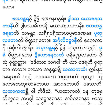
နစိ
မဟာနုဘာဝေန အပိ သင်္ခါတုံ န သက္ကာတိ အတ္
ထော။
ဗာဟန္တရ
န္တိ
ဒွိန္နံ ဗာဟူနမန္တရံ။
ဒွါဒသ ယောဇနသ
တာနီ
တိ ဒွါဒသာဓိကာနိ ယောဇနသတာနိ။
ဗဟလန္တ
ရေနာ
တိ သမန္တာ သရီရပရိဏာဟပ္ပမာဏေန။
ပုထု
လတော
တိ ဝိတ္ထာရတော။
အင်္ဂုလိပဗ္ဗာနီ
တိ ဧကေကာ
နိ အင်္ဂုလိပဗ္ဗာနိ။
ဘမုကန္တရ
န္တိ ဒွိန္နံ ဘမုကာနမန္တရံ။
မု
ခံ
ဝိတ္ထာရတော
ဒွိယောဇနသတံ
ပရိမဏ္ဍလတော ဝိ
သုံ ဝုတ္တတ္တာ။ ‘‘ဧဒိသော ဘဂဝါ’’တိ ယာ ပရေဟိ ဝုတ္
တာ ကထာ၊ တဿာ အနုရူပန္တိ
ယထာကထံ၊
ဣမိနာ
အညေဟိ ဝုတ္တံ ဘဂဝတော ဝဏ္ဏကထံ သုတွာ ဩ
လောကေတုကာမတာယ အာဂတောတိ ဒဿေတိ၊
ယထာကထ
န္တိ ဝါ ကီဒိသံ။ ‘‘ယထာကထံ ပန တုမှေ
ဘိက္ခဝေ သမဂ္ဂါ သမ္မောဒမာနာ အဝိဝဒမာနာ ဖာသု