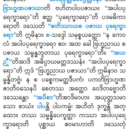
ဗြာဟ္မဏပဇာယာ
တိ ဗဟိတပါပပဇာယ။ ‘‘အပါပပု
ရေက္ခာရော’’တိ ဧတ္ထ ‘‘ပုရေက္ခာရော’’တိ ပဒမဓိကာ
ရောတိ ဒဿေတိ
‘‘ဧတိဿာယ
စ ပဇာယ ပုရေက္ခာ
ရော’’
တိ ဣမိနာ။
စ
-သဒ္ဒေါ သမုစ္စယတ္ထော ‘‘န ကေဝ
လံ အပါပပုရေက္ခာရော ဧဝ၊ အထ ခေါ ဗြဟ္မညာယ စ
ပဇာယ သမ္ဗန္ဓဘူတာယ ပုရေက္ခာရော’’တိ။
‘‘အယ
ဉှီ’’
တိအာဒိ အဓိပ္ပာယမတ္တဒဿနံ။ ‘‘အပါပပုရေက္ခာ
ရော’’တိ ဣဒံ ‘‘ဗြဟ္မညာယ ပဇာယာ’’တိ ဣမိနာဝ သ
မ္ဗန္ဓိတဗ္ဗံ၊ န စ ပစ္စေကမတ္ထဒီပကံ၊ ပကတိဗြာဟ္မဏ
ဇာတိဝသေနပိ စေတဿ အတ္ထော ဝေဒိတဗ္ဗောတိ
ဒဿေန္တော
‘‘အပိစာ’’
တိအာဒိမာဟ။ အယုတ္တသမာ
သော စာယံ။
ပါပ
န္တိ ပါပကမ္မံ၊ အဟိတံ ဒုက္ခန္တိ အတ္
ထော။ တဿ
သမ္ဗန္ဓိပေက္ခတ္တာ ကဿာ အပါပပုရေ
က္ခာရောတိ ပုစ္ဆာယ ဧဝမာဟာတိ ဒဿေတုံ