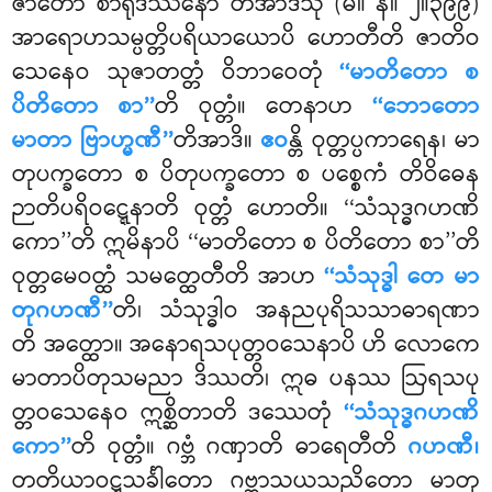
ဇာတော စာရုဒဿနော’’တိအာဒီသု (မ။ နိ။ ၂။၃၉၉)
အာရောဟသမ္ပတ္တိပရိယာယောပိ ဟောတီတိ ဇာတိဝ
သေနေဝ
သုဇာတတ္တံ ဝိဘာဝေတုံ
‘‘မာတိတော စ
ပိတိတော စာ’’
တိ ဝုတ္တံ။ တေနာဟ
‘‘ဘောတော
မာတာ ဗြာဟ္မဏီ’’
တိအာဒိ။
ဧဝ
န္တိ ဝုတ္တပ္ပကာရေန၊ မာ
တုပက္ခတော စ
ပိတုပက္ခတော စ ပစ္စေကံ တိဝိဓေန
ဉာတိပရိဝဋ္ဋေနာတိ ဝုတ္တံ ဟောတိ။ ‘‘သံသုဒ္ဓဂဟဏိ
ကော’’တိ ဣမိနာပိ ‘‘မာတိတော စ ပိတိတော စာ’’တိ
ဝုတ္တမေဝတ္ထံ သမတ္ထေတီတိ အာဟ
‘‘သံသုဒ္ဓါ တေ မာ
တုဂဟဏီ’’
တိ၊ သံသုဒ္ဓါဝ အနညပုရိသသာဓာရဏာ
တိ အတ္ထော။ အနောရသပုတ္တဝသေနာပိ ဟိ လောကေ
မာတာပိတုသမညာ ဒိဿတိ၊ ဣဓ ပနဿ ဩရသပု
တ္တဝသေနေဝ ဣစ္ဆိတာတိ ဒဿေတုံ
‘‘သံသုဒ္ဓဂဟဏိ
ကော’’
တိ ဝုတ္တံ။ ဂဗ္ဘံ ဂဏှာတိ ဓာရေတီတိ
ဂဟဏီ၊
တတိယာဝဋ္ဋသင်္ခါတော ဂဗ္ဘာသယသညိတော မာတု