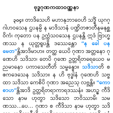
ဗုဒ္ဓဂုဏကထာဝဏ္ဏနာ
။ တာဒိသေဟိ မဟာနုဘာဝေဟိ သဒ္ဓိံ ယုဂဂ္
၃၀၄
ဂါဟဝသေန ဌပနမ္ပိ န မာဒိသာနံ ပဏ္ဍိတဇာတီနမနုစ္ဆ
ဝိကံ၊ ကုတော ပန ဥက္ကံသဝသေန ဌပနန္တိ ဣဒံ ဗြာဟ္မ
ဏဿ န ယုတ္တရူပန္တိ ဒဿေန္တော
‘‘န ခေါ ပန
မေတ’’
န္တိအာဒိမာဟ။ တတ္ထ ယေပိ ဂုဏာ အတ္တနော ဂု
ဏေဟိ သဒိသာ၊ တေပိ ဂုဏေ ဥတ္တရိတရေယေဝ မ
ညမာနော ပကာသေတီတိ သမ္ဗန္ဓော။
သဒိသာ
တိ စ
ဧကဒေသေန သဒိသာ။ န ဟိ ဗုဒ္ဓါနံ ဂုဏေဟိ သဗ္ဗ
ထာ သဒိသာ ကေစိပိ ဂုဏာ အညေသု လဗ္ဘန္တိ။
‘‘ကော
စာဟ’’
န္တိအာဒိ ဥတ္တရိတရာကာရဒဿနံ။ အဟဉ္စ ကီဒိ
သော နာမ ဟုတွာ သဒိသော ဘဝိဿာမိ၊ သမ
ဏဿ…ပေ… ဂုဏာ စ ကီဒိသာ နာမ ဟုတွာ သဒိ