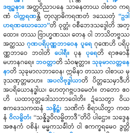
ဒဗျဉ္ဇနာ။
အတ္ထဝိညာပနေ သာဓနတာယ ဝါစာဝ ကရ
ဏံ
ဝါက္ကရဏ
န္တိ တုလျာဓိကရဏတံ ဒဿေတုံ
‘‘ဥဒါ
ဟရဏဃောသော’’
တိ ဝုတ္တံ၊ ဝစီဘေဒသဒ္ဒေါတိ အတ္
ထော။ တဿ ဗြာဟ္မဏဿ၊ တေန ဝါ ဘာသိတဗ္ဗဿ
အတ္ထဿ
ဂုဏပရိပုဏ္ဏဘာဝေန ပူရေ
ဂုဏေဟိ ပရိပု
ဏ္ဏဘာဝေ ဘဝါတိ
ပေါရီ။
ပုန
ပုရေ
တိ ရာဇဓာနီ
မဟာနဂရေ။
ဘဝတ္တာ
တိ သံဝဍ္ဎတ္တာ။
သုခုမာလတ္တနေ
နာ
တိ သုခုမာလဘာဝေန၊ ဣမိနာ တဿာ ဝါစာယ မု
ဒုသဏှတ္တမာဟ။
အပလိဗုဒ္ဓါယာ
တိ ပိတ္တသေမှာဒီဟိ
အပရိယောနဒ္ဓါယ၊ ဟေတုဂဗ္ဘပဒမေတံ။ တတော ဧဝ
ဟိ ယထာဝုတ္တဒေါသာဘာဝေါတိ။ ဍံသေတွာ ဝိယ
ဧကဒေသကထနံ
သန္ဒိဋ္ဌံ၊
သဏိကံ စိရာယိတွာ ကထ
နံ
ဝိလမ္ဗိတံ၊
‘‘သန္နိဒ္ဓဝိလမ္ဗိတာဒီ’’တိပိ ပါဌော။ သဒ္ဒေန
အဇနကံ ဝစိနံ၊ မမ္မကသင်္ခါတံ ဝါ ဧကက္ခရမေဝ ဒွတ္တိ