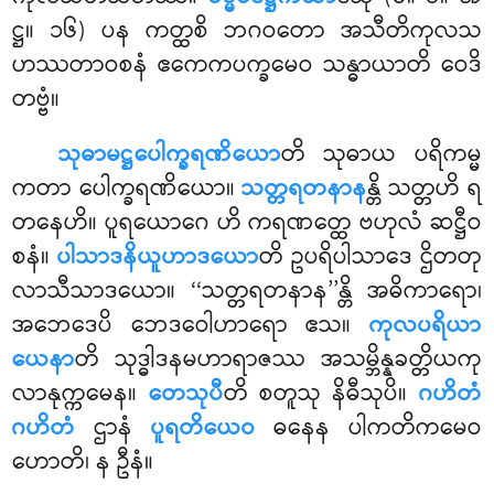
ဋ္ဌ။ ၁၆) ပန ကတ္ထစိ ဘဂဝတော အသီတိကုလသ
ဟဿတာဝစနံ ဧကေကပက္ခမေဝ သန္ဓာယာတိ ဝေဒိ
တဗ္ဗံ။
သုဓာမဋ္ဌပေါက္ခရဏိယော
တိ
သုဓာယ ပရိကမ္မ
ကတာ ပေါက္ခရဏိယော။
သတ္တရတနာန
န္တိ သတ္တဟိ ရ
တနေဟိ။ ပူရယောဂေ ဟိ ကရဏတ္ထေ ဗဟုလံ ဆဋ္ဌီဝ
စနံ။
ပါသာဒနိယူဟာဒယော
တိ ဥပရိပါသာဒေ ဌိတတု
လာသီသာဒယော။ ‘‘သတ္တရတနာန’’န္တိ အဓိကာရော၊
အဘေဒေပိ ဘေဒဝေါဟာရော ဧသ။
ကုလပရိယာ
ယေနာ
တိ သုဒ္ဓါဒနမဟာရာဇဿ အသမ္ဘိန္နခတ္တိယကု
လာနုက္ကမေန။
တေသုပီ
တိ စတူသု နိဓီသုပိ။
ဂဟိတံ
ဂဟိတံ
ဌာနံ
ပူရတိယေဝ
ဓနေန ပါကတိကမေဝ
ဟောတိ၊ န ဦနံ။