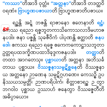
‘‘ကဿာ’’
တိအာဒိ ဝုတ္တံ။
‘‘အတ္တနာ’’
တိအာဒိ တဒတ္ထဝိ
ဝရဏံ။
ဗြာဟ္မဏပဇာယာ
တိ ဗြာဟ္မဏဇာတိပဇာယ။
ရဉ္ဇန္တိ အဋ္ဋံ ဘဇန္တိ ရာဇာနော ဧတေနာတိ
ရဋ္ဌံ၊
📜
ဧကဿ ရညော ရဇ္ဇဘူတကာသိကောသလာဒိမဟာဇ
နပဒါ။ ဇနာ ပဇ္ဇန္တိ သုခဇီဝိကံ ပါပုဏန္တိ ဧတ္ထာတိ
ဇနပ
ဒေါ၊
ဧကဿ ရညော ရဇ္ဇေ ဧကေကကောဋ္ဌာသဘူတာ
ဥတ္တရပထဒက္ခိဏပထာဒိခုဒ္ဒကဇနပဒါ။
တတ္ထာ
တိ
တထာ အာဂတေသု။
ပုစ္ဆာယာ
တိ အတ္တနာ အဘိသင်္ခ
တာယ ပုစ္ဆာယ။
ဝိဿဇ္ဇနာသမ္ပဋိစ္ဆနေ
တိ ဝိဿဇ္ဇနာ
ယ အတ္တနော ဉာဏေန သမ္ပဋိဂ္ဂဟဏေ။ ကေသဉ္စိ ဥပ
နိဿယသမ္ပတ္တိံ၊ ဉာဏပရိပါကံ၊ စိတ္တာစာရဉ္စ ဉတွာ
ဘဂဝါဝ ပုစ္ဆာယ ဥဿာဟံ ဇနေတွာ ဝိဿဇ္ဇေတီတိ
အဓိပ္ပာယော။