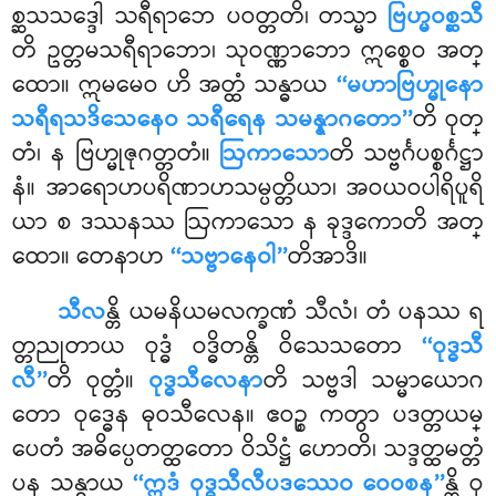
စ္ဆသသဒ္ဒေါ သရီရာဘေ ပဝတ္တတိ၊ တသ္မာ
ဗြဟ္မဝစ္ဆသီ
တိ ဥတ္တမသရီရာဘော၊ သုဝဏ္ဏာဘော ဣစ္စေဝ အတ္
ထော။ ဣမမေဝ ဟိ အတ္ထံ သန္ဓာယ
‘‘မဟာဗြဟ္မုနော
သရီရသဒိသေနေဝ သရီရေန သမန္နာဂတော’’
တိ
ဝုတ္
တံ၊ န ဗြဟ္မုဇုဂတ္တတံ။
ဩကာသော
တိ သဗ္ဗင်္ဂပစ္စင်္ဂဋ္ဌာ
နံ။ အာရောဟပရိဏာဟသမ္ပတ္တိယာ၊ အဝယဝပါရိပူရိ
ယာ စ ဒဿနဿ ဩကာသော န ခုဒ္ဒကောတိ အတ္
ထော။ တေနာဟ
‘‘သဗ္ဗာနေဝါ’’
တိအာဒိ။
သီလ
န္တိ ယမနိယမလက္ခဏံ သီလံ၊ တံ ပနဿ ရ
တ္တညုတာယ ဝုဒ္ဓံ ဝဒ္ဓိတန္တိ ဝိသေသတော
‘‘ဝုဒ္ဓသီ
လီ’’
တိ ဝုတ္တံ။
ဝုဒ္ဓသီလေနာ
တိ သဗ္ဗဒါ သမ္မာယောဂ
တော ဝုဒ္ဓေန ဓုဝသီလေန။ ဧဝဉ္စ ကတွာ ပဒတ္တယမ္
ပေတံ အဓိပ္ပေတတ္ထတော ဝိသိဋ္ဌံ ဟောတိ၊ သဒ္ဒတ္ထမတ္တံ
ပန သန္ဓာယ
‘‘ဣဒံ ဝုဒ္ဓသီလီပဒဿေဝ ဝေဝစန’’
န္တိ ဝု