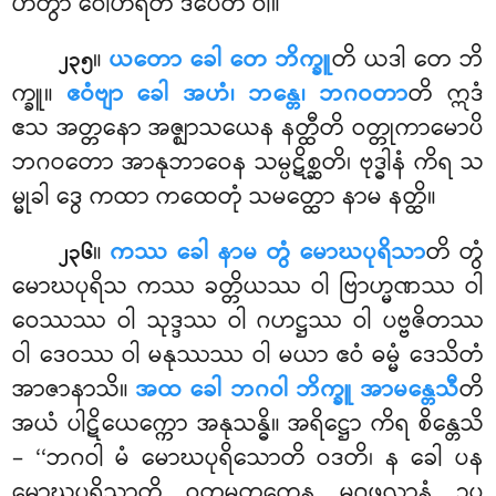
ဟိတွာ ဝေါဟရတိ ဒီပေတိ ဝါ။
။
ယတော ခေါ တေ ဘိက္ခူ
တိ ယဒါ တေ ဘိ
၂၃၅
က္ခူ။
ဧဝံ
ဗျာ ခေါ အဟံ၊ ဘန္တေ၊ ဘဂဝတာ
တိ ဣဒံ
ဧသ အတ္တနော အဇ္ဈာသယေန နတ္ထီတိ ဝတ္တုကာမောပိ
ဘဂဝတော အာနုဘာဝေန သမ္ပဋိစ္ဆတိ၊ ဗုဒ္ဓါနံ ကိရ သ
မ္မုခါ ဒွေ ကထာ ကထေတုံ သမတ္ထော နာမ နတ္ထိ။
။
ကဿ ခေါ နာမ တွံ မောဃပုရိသာ
တိ တွံ
၂၃၆
မောဃပုရိသ ကဿ ခတ္တိယဿ ဝါ ဗြာဟ္မဏဿ ဝါ
ဝေဿဿ ဝါ သုဒ္ဒဿ ဝါ ဂဟဋ္ဌဿ ဝါ ပဗ္ဗဇိတဿ
ဝါ ဒေဝဿ ဝါ မနုဿဿ ဝါ မယာ ဧဝံ ဓမ္မံ ဒေသိတံ
အာဇာနာသိ။
အထ ခေါ ဘဂဝါ ဘိက္ခူ အာမန္တေသီ
တိ
အယံ ပါဋိယေက္ကော အနုသန္ဓိ။ အရိဋ္ဌော ကိရ စိန္တေသိ
– ‘‘ဘဂဝါ မံ မောဃပုရိသောတိ ဝဒတိ၊ န ခေါ ပန
မောဃပုရိသာတိ ဝုတ္တမတ္တကေန မဂ္ဂဖလာနံ ဥပ