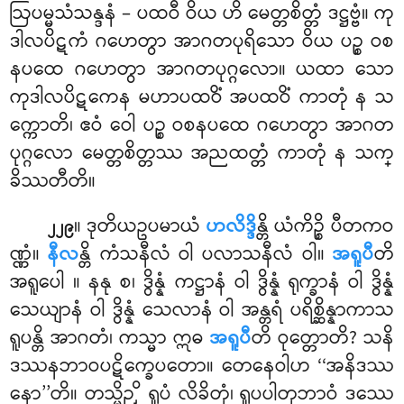
ဩပမ္မသံသန္ဒနံ – ပထဝီ ဝိယ ဟိ မေတ္တစိတ္တံ ဒဋ္ဌဗ္ဗံ။ ကု
ဒါလပိဋကံ ဂဟေတွာ အာဂတပုရိသော ဝိယ ပဉ္စ ဝစ
နပထေ ဂဟေတွာ အာဂတပုဂ္ဂလော။ ယထာ သော
ကုဒါလပိဋကေန မဟာပထဝိံ အပထဝိံ ကာတုံ န သ
က္ကောတိ၊ ဧဝံ ဝေါ ပဉ္စ ဝစနပထေ ဂဟေတွာ အာဂတ
ပုဂ္ဂလော မေတ္တစိတ္တဿ အညထတ္တံ ကာတုံ န သက္
ခိဿတီတိ။
။ ဒုတိယဥပမာယံ
ဟလိဒ္ဒိ
န္တိ ယံကိဉ္စိ ပီတကဝ
၂၂၉
ဏ္ဏံ။
နီလ
န္တိ ကံသနီလံ ဝါ ပလာသနီလံ ဝါ။
အရူပီ
တိ
အရူပေါ
။ နနု စ၊ ဒွိန္နံ ကဋ္ဌာနံ ဝါ ဒွိန္နံ ရုက္ခာနံ ဝါ ဒွိန္နံ
သေယျာနံ ဝါ ဒွိန္နံ သေလာနံ ဝါ အန္တရံ ပရိစ္ဆိန္နာကာသ
ရူပန္တိ အာဂတံ၊ ကသ္မာ ဣဓ
အရူပီ
တိ ဝုတ္တောတိ? သနိ
ဒဿနဘာဝပဋိက္ခေပတော။ တေနေဝါဟ ‘‘အနိဒဿ
နော’’တိ။ တသ္မိဉှိ ရူပံ လိခိတုံ၊ ရူပပါတုဘာဝံ ဒဿေ