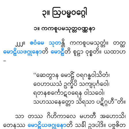
၃။ ဩပမ္မဝဂ္ဂေါ
၁။ ကကစူပမသုတ္တဝဏ္ဏနာ
။
ဧဝံ
မေ သုတ
န္တိ ကကစူပမသုတ္တံ။ တတ္ထ
၂၂၂
မောဠိယဖဂ္ဂုနော
တိ
မောဠီ
တိ စူဠာ ဝုစ္စတိ။ ယထာဟ
–
‘‘ဆေတွာန မောဠိံ ဝရဂန္ဓဝါသိတံ၊
ဝေဟာယသံ ဥက္ခိပိ သကျပုင်္ဂဝေါ၊
ရတနစင်္ကောဋဝရေန ဝါသဝေါ၊
သဟဿနေတ္တော သိရသာ ပဋိဂ္ဂဟီ’’တိ။
သာ
တဿ ဂိဟိကာလေ မဟတီ အဟောသိ၊
တေနဿ
မောဠိယဖဂ္ဂုနော
တိ သင်္ခါ ဥဒပါဒိ။ ပဗ္ဗဇိတ