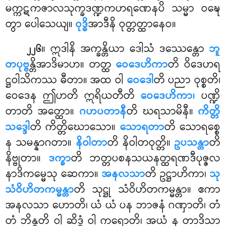
မက္ကဋကဇာလသုက္ခဒဏ္ဍကဟရဏေနပိ သမ္မာ ဝဍ္ဎေ
တွာ ပေါသေယျ။
ဝုဒ္ဓိ
အာဒီနိ ဝုတ္တတ္ထာနေဝ။
။ ဣဒါနိ အက္ခန္တိယာ ဒေါသံ ဒဿေန္တော
ဘူ
၂၂၆
တပုဗ္ဗ
န္တိအာဒိမာဟ။ တတ္ထ
ဝေဒေဟိကာ
တိ ဝိဒေဟရ
ဋ္ဌဝါသိကဿ ဓီတာ။ အထ ဝါ
ဝေဒေါ
တိ ပညာ ဝုစ္စတိ၊
ဝေဒေန ဤဟတိ ဣရိယတီတိ
ဝေဒေဟိကာ၊
ပဏ္ဍိ
တာတိ အတ္ထော။
ဂဟပတာနီ
တိ ဃရသာမိနီ။
ကိတ္တိ
သဒ္ဒေါ
တိ ကိတ္တိဃောသော။
သောရတာ
တိ သောရစ္စေ
န သမန္နာဂတာ။
နိဝါတာ
တိ နိဝါတဝုတ္တိ။
ဥပသန္တာ
တိ
နိဗ္ဗုတာ။
ဒက္ခာ
တိ
ဘတ္တပစနသယနတ္ထရဏဒီပုဇ္ဇလ
နာဒိကမ္မေသု ဆေကာ။
အနလသာ
တိ ဥဋ္ဌာဟိကာ၊
သု
သံဝိဟိတကမ္မန္တာ
တိ သုဋ္ဌု သံဝိဟိတကမ္မန္တာ။ ဧကာ
အနလသာ ဟောတိ၊ ယံ ယံ ပန ဘာဇနံ ဂဏှာတိ၊ တံ
တံ ဘိန္ဒတိ ဝါ ဆိဒ္ဒံ ဝါ ကရောတိ၊ အယံ န တာဒိသာ