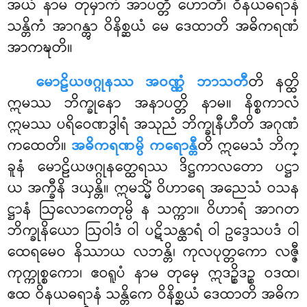
အယံ နာမ တုမှာကံ အာပတ္တိ ဟောတိ၊ ဝိနယဓရာနံ
သန္တိကံ အာဂန္တွာ ဝိနိစ္ဆယံ မေ ဒေထာတိ အဓိကရဏံ
အာကဍ္ဎတိ။
မောဠိယဖဂ္ဂုနဿ အဝဏ္ဏံ ဘာသတီ
တိ နတ္ထိ
ဣမဿ ဘိက္ခုနော အနာပတ္တိ နာမ။ နိစ္စကာလံ
ဣမဿ ပရိဝေဏဒွါရံ အသုညံ ဘိက္ခုနီဟီတိ အဂုဏံ
ကထေတိ။
အဓိကရဏမ္ပိ ကရောန္တီ
တိ ဣမေသံ ဘိက္
ခူနံ မောဠိယဖဂ္ဂုနတ္ထေရဿ ဒိဋ္ဌကာလတော ပဋ္ဌာ
ယ အက္ခီနိ ဒယှန္တိ။ ဣမသ္မိံ ဝိဟာရေ အညေသံ ဝသန
ဋ္ဌာနံ ဩလောကေတုမ္ပိ န သက္ကာ။ ဝိဟာရံ အာဂတ
ဘိက္ခုနိယော ဩဝါဒံ ဝါ ပဋိသန္ထာရံ ဝါ ဥဒ္ဒေသပဒံ ဝါ
ထေရမေဝ နိဿာယ လဘန္တိ၊ ကုလပုတ္တကော လဇ္ဇီ
ကုက္ကုစ္စကော၊ ဧဝရူပံ နာမ တုမှေ ဣဒဉ္စိဒဉ္စ ဝဒထ၊
ဧထ ဝိနယဓရာနံ သန္တိကေ ဝိနိစ္ဆယံ ဒေထာတိ အဓိက