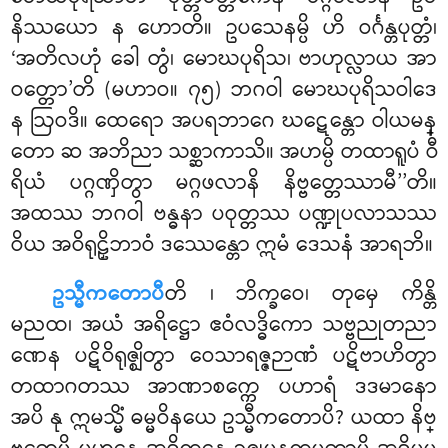
နိဿယော န ဟောတိ။ ဥပသေနမ္ပိ ဟိ ဝင်္ဂန္တပုတ္တံ၊
‘အတိလဟုံ ခေါ တွံ၊ မောဃပုရိသ၊ ဗာဟုလ္လာယ အာ
ဝတ္တော’တိ (မဟာဝ။ ၇၅) ဘဂဝါ မောဃပုရိသဝါဒေ
န ဩဝဒိ။ ထေရော အပရဘာဂေ ဃဋေန္တော ဝါယမန္
တော ဆ အဘိညာ သစ္ဆာကာသိ။ အဟမ္ပိ တထာရူပံ ဝီ
ရိယံ ပဂ္ဂဏှိတွာ မဂ္ဂဖလာနိ နိဗ္ဗတ္တေဿာမီ’’တိ။
အထဿ ဘဂဝါ ဗန္ဓနာ ပဝုတ္တဿ ပဏ္ဍုပလာသဿ
ဝိယ အဝိရုဠှိဘာဝံ ဒဿေန္တော ဣမံ ဒေသနံ အာရဘိ။
ဥသ္မီကတောပီ
တိ
၊ ဘိက္ခဝေ၊ တုမှေ ကိန္တိ
မညထ၊ အယံ အရိဋ္ဌော ဧဝံလဒ္ဓိကော သဗ္ဗညုတညာ
ဏေန ပဋိဝိရုဇ္ဈိတွာ ဝေသာရဇ္ဇဉာဏံ ပဋိဗာဟိတွာ
တထာဂတဿ အာဏာစက္ကေ ပဟာရံ ဒဒမာနော
အပိ နု ဣမသ္မိံ ဓမ္မဝိနယေ ဥသ္မီကတောပိ? ယထာ နိဗ္