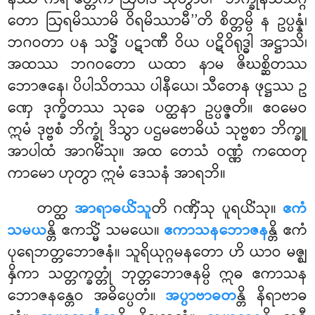
တော ဩရမိဿာမိ
ဝိရမိဿာမီ’’တိ စိတ္တမ္ပိ န ဥပ္ပန္နံ၊
ဘဂဝတာ ပန သဒ္ဓိံ ပဋာဏီ ဝိယ ပဋိဝိရုဒ္ဓါ အဋ္ဌာသိ၊
အထဿ ဘဂဝတော ယထာ နာမ ဇိဃစ္ဆိတဿ
ဘောဇနေ၊ ပိပါသိတဿ ပါနီယေ၊ သီတေန ဖုဋ္ဌဿ ဥ
ဏှေ ဒုက္ခိတဿ သုခေ ပတ္ထနာ ဥပ္ပဇ္ဇတိ။ ဧဝမေဝ
ဣမံ ဒုဗ္ဗစံ ဘိက္ခုံ ဒိသွာ ပဌမဗောဓိယံ သုဗ္ဗစာ ဘိက္ခူ
အာပါထံ အာဂမိံသု။ အထ တေသံ ဝဏ္ဏံ ကထေတု
ကာမော ဟုတွာ ဣမံ ဒေသနံ အာရဘိ။
တတ္ထ
အာရာဓယိံသူ
တိ ဂဏှိံသု ပူရယိံသု။
ဧကံ
သမယ
န္တိ ဧကသ္မိံ သမယေ။
ဧကာသနဘောဇန
န္တိ ဧကံ
ပုရေဘတ္တဘောဇနံ။ သူရိယုဂ္ဂမနတော ဟိ ယာဝ မဇ္ဈ
နှိကာ သတ္တက္ခတ္တုံ ဘုတ္တဘောဇနမ္ပိ ဣဓ ဧကာသန
ဘောဇနန္တေဝ အဓိပ္ပေတံ။
အပ္ပာဗာဓတ
န္တိ နိရာဗာဓ