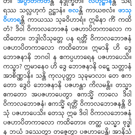
တံ။
အပ္ပာတင်္ကတ
န္တိ နိဒ္ဒုက္ခတံ။
လဟုဋ္ဌာန
န္တိ သရီ
ရဿ သလ္လဟုကံ ဥဋ္ဌာနံ။
ဗလ
န္တိ ကာယဗလံ။
ဖာသု
ဝိဟာရ
န္တိ ကာယဿ
သုခဝိဟာရံ။ ဣမိနာ ကိံ ကထိ
တံ? ဒိဝါ ဝိကာလဘောဇနံ ပဇဟာပိတကာလော က
ထိတော။ ဘဒ္ဒါလိသုတ္တေ ပန ရတ္တိံ ဝိကာလဘောဇနံ
ပဇဟာပိတကာလော ကထိတော။ ဣမာနိ ဟိ ဒွေ
ဘောဇနာနိ ဘဂဝါ န ဧကပ္ပဟာရေန ပဇဟာပေသိ။
ကသ္မာ? ဣမာနေဝ ဟိ ဒွေ ဘောဇနာနိ ဝဋ္ဋေ သတ္တာနံ
အာစိဏ္ဏာနိ။ သန္တိ ကုလပုတ္တာ သုခုမာလာ၊ တေ ဧက
တော ဒွေပိ ဘောဇနာနိ ပဇဟန္တာ ကိလမန္တိ။ တသ္မာ
ဧကတော အပဇဟာပေတွာ ဧကသ္မိံ ကာလေ ဒိဝါ
ဝိကာလဘောဇနံ၊ ဧကသ္မိံ ရတ္တိံ ဝိကာလဘောဇနန္တိ ဝိ
သုံ ပဇဟာပေသိ။ တေသု ဣဓ ဒိဝါ ဝိကာလဘောဇနံ
ပဇဟာပိတကာလော ကထိတော။ တတ္ထ
ယသ္မာ ဗုဒ္ဓါ
န ဘယံ ဒဿေတွာ တဇ္ဇေတွာ ပဇဟာပေန္တိ၊ အာနိသံ