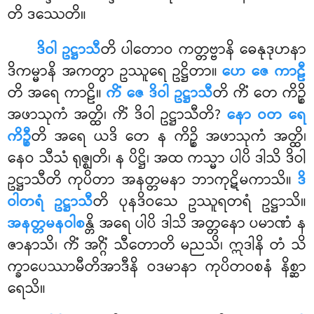
တိ ဒဿေတိ။
ဒိဝါ ဥဋ္ဌာသီ
တိ ပါတောဝ ကတ္တဗ္ဗာနိ ဓေနုဒုဟနာ
ဒိကမ္မာနိ အကတွာ ဥဿူရေ ဥဋ္ဌိတာ။
ဟေ ဇေ ကာဠီ
တိ အရေ ကာဠိ။
ကိံ ဇေ ဒိဝါ ဥဋ္ဌာသီ
တိ ကိံ တေ ကိဉ္စိ
အဖာသုကံ အတ္ထိ၊ ကိံ ဒိဝါ ဥဋ္ဌာသီတိ?
နော ဝတ ရေ
ကိဉ္စီ
တိ အရေ ယဒိ တေ န ကိဉ္စိ အဖာသုကံ အတ္ထိ၊
နေဝ သီသံ ရုဇ္ဈတိ၊ န ပိဋ္ဌိ၊ အထ ကသ္မာ ပါပိ ဒါသိ ဒိဝါ
ဥဋ္ဌာသီတိ ကုပိတာ အနတ္တမနာ ဘာကုဋိမကာသိ။
ဒိ
ဝါတရံ ဥဋ္ဌာသီ
တိ ပုနဒိဝသေ ဥဿူရတရံ ဥဋ္ဌာသိ။
အနတ္တမနဝါစ
န္တိ အရေ ပါပိ ဒါသိ အတ္တနော ပမာဏံ န
ဇာနာသိ၊ ကိံ အဂ္ဂိံ သီတောတိ မညသိ၊ ဣဒါနိ တံ သိ
က္ခာပေဿာမီတိအာဒီနိ ဝဒမာနာ ကုပိတဝစနံ နိစ္ဆာ
ရေသိ။