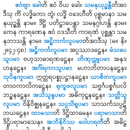
ဧဝံ
ဗျာ ခေါ
တိ ဧဝံ ဝိယ ခေါ။
သမနုယုဉ္ဇန္တီ
တိအာ
ဒီသု ကိံ လဒ္ဓိကော တွံ၊ လဒ္ဓိံ ဝဒေဟီတိ ပုစ္ဆမာနာ သမ
နုယုဉ္ဇန္တိ နာမ။ ဒိဋ္ဌိံ ပတိဋ္ဌာပေန္တာ သမနုဂ္ဂါဟန္တိ နာမ။
ကေန ကာရဏေန ဧဝံ ဝဒသီတိ ကာရဏံ ပုစ္ဆန္တာ သမ
နုဘာသန္တိ နာမ။
အဋ္ဌိကင်္ကလူပမာ
တိအာဒီသု (မ။ နိ။
၂။၄၂-၄၈)
အဋ္ဌိကင်္ကလူပမာ
အပ္ပဿာဒဋ္ဌေန။
မံသပေ
သူပမာ
ဗဟုသာဓာရဏဋ္ဌေန။
တိဏုက္ကူပမာ
အနုဒ
ဟနဋ္ဌေန။
အင်္ဂါရကာသူပမာ
မဟာဘိတာပနဋ္ဌေန။
သုပိနကူပမာ
ဣတ္တရပစ္စုပဋ္ဌာနဋ္ဌေန။
ယာစိတကူပမာ
တာဝကာလိကဋ္ဌေန။
ရုက္ခဖလူပမာ
သဗ္ဗင်္ဂပစ္စင်္ဂပလိ
ဘဉ္ဇနဋ္ဌေန။
အသိသူနူပမာ
အဓိကုဋ္ဋနဋ္ဌေန။
သတ္တိသူ
လူပမာ
ဝိနိဝိဇ္ဈနဋ္ဌေန။
သပ္ပသိရူပမာ
သာသင်္ကသပ္ပဋိ
ဘယဋ္ဌေန။
ထာမသာ
တိ ဒိဋ္ဌိထာမေန။
ပရာမာသာ
တိ
ဒိဋ္ဌိပရာမာသေန။
အဘိနိဝိဿ ဝေါဟရတီ
တိ အဓိဋ္ဌ