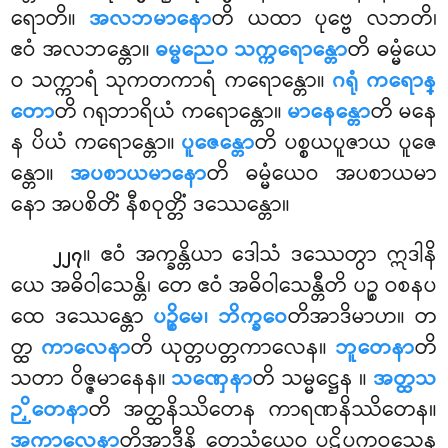
ရောတိ။
အလဘမာနော
တိ ယထာ ပုဗ္ဗေ လဘတိ၊
ဧဝံ အလဘန္တော။
ဓမ္မညေဝ သက္ကရောန္တော
တိ ဓမ္မံယေ
ဝ သက္ကာရံ သုကတကာရံ ကရောန္တော။
ဂရုံ ကရောန္
တော
တိ ဂရုဘာရိယံ ကရောန္တော။
မာနေန္တော
တိ မနေ
န ပိယံ ကရောန္တော။
ပူဇေန္တော
တိ ပစ္စယပူဇာယ ပူဇေ
န္တော။
အပစာယမာနော
တိ ဓမ္မံယေဝ အပစာယမာ
နော အပစိတိံ နီစဝုတ္တိံ ဒဿေန္တော။
။ ဧဝံ အက္ခန္တိယာ ဒေါသံ ဒဿေတွာ ဣဒါနိ
၂၂၇
ယေ အဓိဝါသေန္တိ၊ တေ ဧဝံ အဓိဝါသေန္တီတိ ပဉ္စ ဝစနပ
ထေ ဒဿေန္တော
ပဉ္စိမေ၊ ဘိက္ခဝေ
တိအာဒိမာဟ။ တ
တ္ထ
ကာလေနာ
တိ ယုတ္တပတ္တကာလေန။
ဘူတေနာ
တိ
သတာ ဝိဇ္ဇမာနေန။
သဏှေနာ
တိ သမ္မဋ္ဌေန
။
အတ္ထသ
ဉှိတေနာ
တိ အတ္ထနိဿိတေန ကာရဏနိဿိတေန။
အကာလေနာ
တိအာဒီနိ တေသံယေဝ ပဋိပက္ခဝသေန