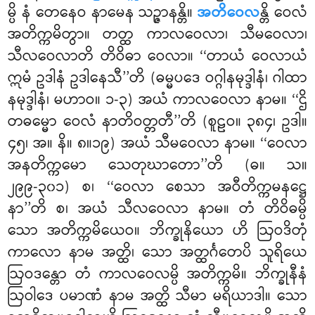
မ္ပိ နံ တေနေဝ နာမေန သဉ္ဇာနန္တိ။
အတိဝေလ
န္တိ ဝေလံ
အတိက္ကမိတွာ။ တတ္ထ ကာလဝေလာ၊ သီမဝေလာ၊
သီလဝေလာတိ တိဝိဓာ ဝေလာ။ ‘‘တာယံ ဝေလာယံ
ဣမံ ဥဒါနံ ဥဒါနေသီ’’တိ (ဓမ္မပဒေ ဝဂ္ဂါနမုဒ္ဒါနံ၊ ဂါထာ
နမုဒ္ဒါနံ၊ မဟာဝ။ ၁-၃) အယံ ကာလဝေလာ နာမ။ ‘‘ဌိ
တဓမ္မော ဝေလံ နာတိဝတ္တတီ’’တိ (စူဠဝ။ ၃၈၄၊ ဥဒါ။
၄၅၊ အ။ နိ။ ၈။၁၉) အယံ သီမဝေလာ နာမ။ ‘‘ဝေလာ
အနတိက္ကမော သေတုဃာတော’’တိ (ဓ။ သ။
၂၉၉-၃၀၁) စ၊ ‘‘ဝေလာ စေသာ အဝီတိက္ကမနဋ္ဌေ
နာ’’တိ စ၊ အယံ သီလဝေလာ နာမ။ တံ တိဝိဓမ္ပိ
သော အတိက္ကမိယေဝ။ ဘိက္ခုနိယော ဟိ ဩဝဒိတုံ
ကာလော နာမ အတ္ထိ၊ သော အတ္ထင်္ဂတေပိ သူရိယေ
ဩဝဒန္တော တံ ကာလဝေလမ္ပိ အတိက္ကမိ။ ဘိက္ခုနီနံ
ဩဝါဒေ ပမာဏံ နာမ အတ္ထိ သီမာ မရိယာဒါ။ သော