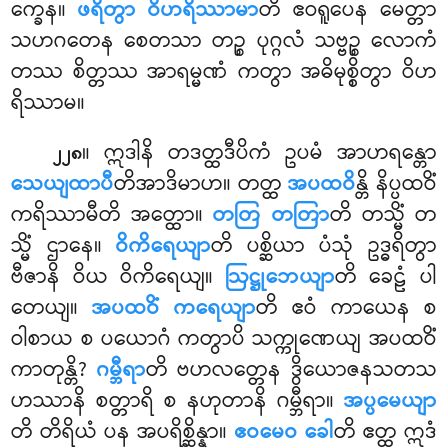
က္ခေန။
ဖရိတွာ ဝိဟရိဿာမာ
တိ ဧဝရူပေန မေတ္တာ
သဟဂတေန စေတသာ တဉ္စ ပုဂ္ဂလံ သဗ္ဗဉ္စ လောကံ
တဿ စိတ္တဿ အာရမ္မဏံ ကတွာ အဓိမုစ္စိတွာ ဝိဟ
ရိဿာမ။
။ ဣဒါနိ တဒတ္ထဒီပိကံ ဥပမံ အာဟရန္တော
၂၂၈
သေယျထာပီ
တိအာဒိမာဟ။ တတ္ထ
အပထဝိ
န္တိ နိပ္ပထဝိံ
ကရိဿာမီတိ အတ္ထော။
တတြ တတြာ
တိ
တသ္မိံ တ
သ္မိံ ဌာနေ။
ဝိကိရေယျာ
တိ ပစ္ဆိယာ ပံသုံ ဥဒ္ဓရိတွာ
ဗီဇာနိ ဝိယ ဝိကိရေယျ။
ဩဋ္ဌုဘေယျာ
တိ ခေဠံ ပါ
တေယျ။
အပထဝိံ ကရေယျာ
တိ ဧဝံ ကာယေန စ
ဝါစာယ စ ပယောဂံ ကတွာပိ သက္ကုဏေယျ အပထဝိံ
ကာတုန္တိ?
ဂမ္ဘီရာ
တိ ဗဟလတ္တေန ဒွိယောဇနသတသ
ဟဿာနိ စတ္တာရိ စ နဟုတာနိ ဂမ္ဘီရာ။
အပ္ပမေယျာ
တိ တိရိယံ ပန အပရိစ္ဆိန္နာ။
ဧဝမေဝ ခေါ
တိ ဧတ္ထ ဣဒံ