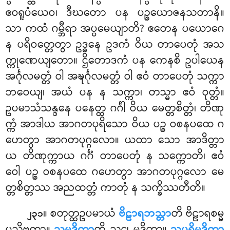
ဧဝရူပံယေဝ၊ ဒီဃတော ပန ပဉ္စယောဇနသတာနိ။
သာ ကထံ ဂမ္ဘီရာ အပ္ပမေယျာတိ? ဧတေန ပယောဂေ
န ပရိဝတ္တေတွာ ဥဒ္ဓနေ ဥဒကံ ဝိယ တာပေတုံ အသ
က္ကုဏေယျတော။ ဌိတောဒကံ ပန ကေနစိ ဥပါယေန
အင်္ဂုလမတ္တံ ဝါ အဍ္ဎင်္ဂုလမတ္တံ ဝါ ဧဝံ တာပေတုံ သက္ကာ
ဘဝေယျ၊ အယံ ပန န
သက္ကာ၊ တသ္မာ ဧဝံ ဝုတ္တံ။
ဥပမာသံသန္ဒနေ ပနေတ္ထ ဂင်္ဂါ ဝိယ မေတ္တစိတ္တံ၊ တိဏု
က္ကံ အာဒါယ အာဂတပုရိသော ဝိယ ပဉ္စ ဝစနပထေ ဂ
ဟေတွာ အာဂတပုဂ္ဂလော။ ယထာ သော အာဒိတ္တာ
ယ တိဏုက္ကာယ ဂင်္ဂံ တာပေတုံ န သက္ကောတိ၊ ဧဝံ
ဝေါ ပဉ္စ ဝစနပထေ ဂဟေတွာ အာဂတပုဂ္ဂလော မေ
တ္တစိတ္တဿ အညထတ္တံ ကာတုံ န သက္ခိဿတီတိ။
။ စတုတ္ထဥပမာယံ
ဗိဠာရဘသ္တာ
တိ ဗိဠာရစမ္မ
၂၃၁
ပသိဗ္ဗကာ။
သုမဒ္ဒိတာ
တိ သုဋ္ဌု မဒ္ဒိတာ။
သုပရိမဒ္ဒိတာ