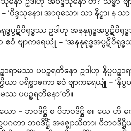
ိဒ္ဒသုနော ဥဒါဟု အဝိဒ္ဒသုနော’တိ? သမ္မာ
 ‘ဝိဒ္ဒသုနော၊ အာဝုသော၊ သာ နိဋ္ဌာ၊ န သာ န
ရုဒ္ဓပ္ပဋိဝိရုဒ္ဓဿ ဥဒါဟု အနနုရုဒ္ဓအပ္ပဋိဝ
ဝံ ဗျာကရေယျုံ – ‘အနနုရုဒ္ဓအပ္ပဋိဝိရုဒ္ဓ
ပဉ္စာရာမဿ ပပဉ္စရတိနော ဥဒါဟု နိပ္ပပဉ္စာ
ာ ပရိဗ္ဗာဇကာ ဧဝံ ဗျာကရေယျုံ – ‘နိပ္ပပဉ
ာရာမဿ ပပဉ္စရတိနော’တိ။
ိဋ္ဌိယော – ဘဝဒိဋ္ဌိ စ ဝိဘဝဒိဋ္ဌိ စ။ ယေ ဟ
ိံ ဥပဂတာ ဘဝဒိဋ္ဌိံ အဇ္ဈောသိတာ၊ ဝိဘဝဒိဋ္ဌ