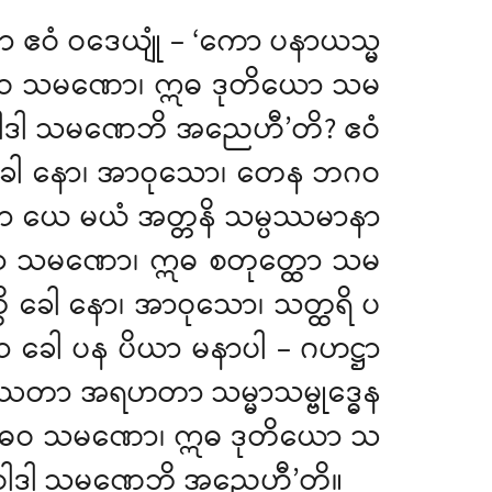
ဇကာ ဧဝံ ဝဒေယျုံ – ‘ကော ပနာယသ္မ
ဣဓေဝ သမဏော၊ ဣဓ ဒုတိယော သမ
ါဒါ သမဏေဘိ အညေဟီ’တိ? ဧဝံ
ိ ခေါ နော၊ အာဝုသော၊ တေန ဘဂဝ
ာ ယေ မယံ အတ္တနိ သမ္ပဿမာနာ
ော သမဏော၊ ဣဓ
စတုတ္ထော သမ
ခေါ နော၊ အာဝုသော၊ သတ္ထရိ ပ
ာ ခေါ ပန ပိယာ မနာပါ – ဂဟဋ္ဌာ
ဿတာ အရဟတာ သမ္မာသမ္ဗုဒ္ဓေန
 ဣဓေဝ သမဏော၊ ဣဓ ဒုတိယော သ
ဝါဒါ သမဏေဘိ အညေဟီ’တိ။