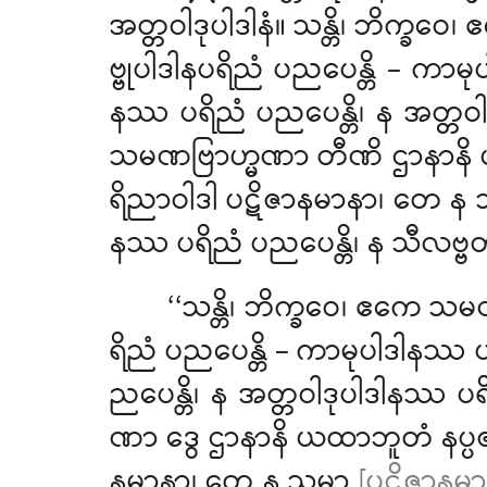
အတ္တဝါဒုပါဒါနံ။ သန္တိ၊ ဘိက္
ဗ္ဗုပါဒါနပရိညံ ပညပေန္တိ – ကာမ
နဿ ပရိညံ ပညပေန္တိ၊ န အတ္တ
သမဏဗြာဟ္မဏာ တီဏိ ဌာနာနိ ယထ
ရိညာဝါဒါ ပဋိဇာနမာနာ၊ တေ န သမ္
နဿ ပရိညံ ပညပေန္တိ၊ န သီလဗ္ဗတ
‘‘သန္တိ၊ ဘိက္ခဝေ၊ ဧကေ သ
ရိညံ ပညပေန္တိ – ကာမုပါဒါနဿ ပ
ညပေန္တိ၊ န အတ္တဝါဒုပါဒါနဿ
ဏာ ဒွေ ဌာနာနိ ယထာဘူတံ နပ္ပဇ
နမာနာ၊ တေ န သမ္မာ
[ပဋိဇာနမာန