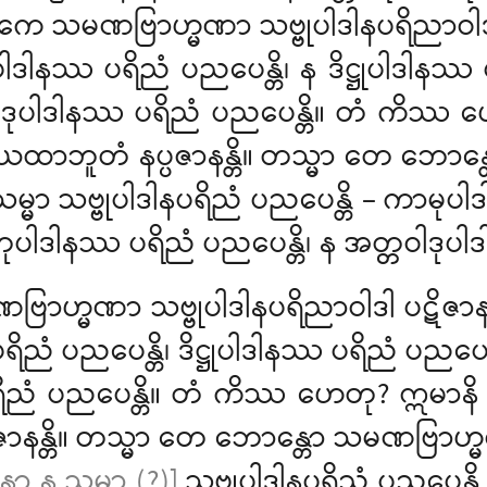
ခဝေ၊ ဧကေ သမဏဗြာဟ္မဏာ သဗ္ဗုပါဒါနပရိညာဝ
ုပါဒါနဿ ပရိညံ ပညပေန္တိ၊ န ဒိဋ္ဌုပါဒါနဿ 
ဝါဒုပါဒါနဿ ပရိညံ ပညပေန္တိ။ တံ ကိဿ 
ာဘူတံ နပ္ပဇာနန္တိ။ တသ္မာ တေ ဘောန္
မာ သဗ္ဗုပါဒါနပရိညံ ပညပေန္တိ – ကာမုပါဒါန
ုပါဒါနဿ ပရိညံ ပညပေန္တိ၊ န အတ္တဝါဒုပါ
မဏဗြာဟ္မဏာ သဗ္ဗုပါဒါနပရိညာဝါဒါ ပဋိဇာ
ရိညံ ပညပေန္တိ၊ ဒိဋ္ဌုပါဒါနဿ ပရိညံ ပညပေ
 ပရိညံ ပညပေန္တိ။ တံ ကိဿ ဟေတု? ဣမာန
ာနန္တိ။ တသ္မာ တေ ဘောန္တော သမဏဗြာဟ္မ
ာ န သမ္မာ (?)]
သဗ္ဗုပါဒါနပရိညံ ပညပေန္