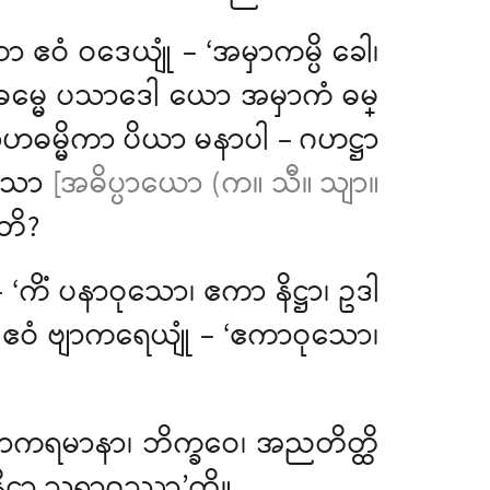
 ဧဝံ ဝဒေယျုံ – ‘အမှာကမ္ပိ ခေါ၊
 ဓမ္မေ ပသာဒေါ ယော အမှာကံ ဓမ္
ဟဓမ္မိကာ ပိယာ မနာပါ – ဂဟဋ္ဌာ
ာသော
[အဓိပ္ပာယော (က။ သီ။ သျာ။
တိ?
ကိံ ပနာဝုသော၊ ဧကာ နိဋ္ဌာ၊ ဥဒါ
ာ ဧဝံ ဗျာကရေယျုံ – ‘ဧကာဝုသော၊
ျာကရမာနာ၊ ဘိက္ခဝေ၊ အညတိတ္ထိ