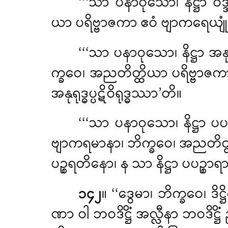
‘‘‘သာ
ပနာဝုသော၊ နိဋ္ဌာ ဝ
ယာ ပရိဗ္ဗာဇကာ ဧဝံ ဗျာကရေယျုံ –
‘‘‘သာ ပနာဝုသော၊ နိဋ္ဌာ အနု
က္ခဝေ၊ အညတိတ္ထိယာ ပရိဗ္ဗာဇကာ ဧ
အနုရုဒ္ဓပ္ပဋိဝိရုဒ္ဓဿာ’တိ။
‘‘‘သာ
ပနာဝုသော၊ နိဋ္ဌာ ပ
ဗျာကရမာနာ၊ ဘိက္ခဝေ၊ အညတိတ္ထိယ
ပဉ္စရတိနော၊ န သာ နိဋ္ဌာ ပပဉ္စ
၁၄၂
။ ‘‘ဒွေမာ၊ ဘိက္ခဝေ၊ ဒ
ဏာ ဝါ ဘဝဒိဋ္ဌိံ အလ္လီနာ ဘဝဒိဋ္ဌ