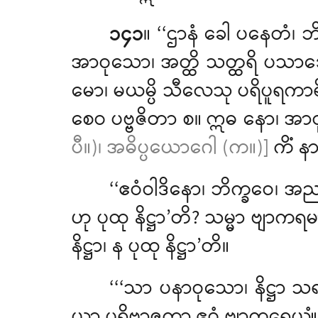
၁၄၁
။ ‘‘ဌာနံ
ခေါ ပနေတံ၊ ဘိ
အာဝုသော၊ အတ္ထိ သတ္ထရိ ပသာဒေ
မော၊ မယမ္ပိ သီလေသု ပရိပူရကာ
စေဝ ပဗ္ဗဇိတာ စ။ ဣဓ နော၊ 
ပီ။)၊ အဓိပ္ပယောဂေါ (က။)]
ကိံ န
‘‘ဧဝံဝါဒိနော၊ ဘိက္ခဝေ၊ အ
ဟု ပုထု နိဋ္ဌာ’တိ? သမ္မာ ဗျာ
နိဋ္ဌာ၊ န ပုထု နိဋ္ဌာ’တိ။
‘‘‘သာ ပနာဝုသော၊ နိဋ္ဌာ