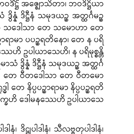
ဝဒိဋ္ဌိံ အဇ္ဈောသိတာ၊ ဘဝဒိဋ္ဌိယာ
 ဒိဋ္ဌီနံ သမုဒယဉ္စ အတ္ထင်္ဂမဉ္စ
ဂါ တေ သဒေါသာ တေ သမောဟာ တေ
္စာရာမာ ပပဉ္စရတိနော၊ တေ န ပရိ
ဟိ ဥပါယာသေဟိ၊ န ပရိမုစ္စန္တိ
ိန္နံ ဒိဋ္ဌီနံ သမုဒယဉ္စ အတ္ထင်္ဂ
ရာဂါ တေ ဝီတဒေါသာ တေ ဝီတမော
ဓါ တေ နိပ္ပပဉ္စာရာမာ နိပ္ပပဉ္စရတိ
က္ခေဟိ ဒေါမနဿေဟိ ဥပါယာသေ
ံ၊ ဒိဋ္ဌုပါဒါနံ၊ သီလဗ္ဗတုပါဒါနံ၊