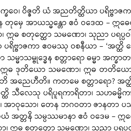
ဘိက္ခဝေ၊ ဝိဇ္ဇတိ ယံ အညတိတ္ထိယာ ပရိဗ္ဗာ
ယေန တုမှေ အာယသ္မန္တော ဧဝံ ဝဒေထ – 
ဓ စတုတ္ထော သမဏော၊ သုညာ ပရပ္ပဝ
ယာ ပရိဗ္ဗာဇကာ ဧဝမဿု ဝစနီယာ – ‘အတ္ထ
ာသမ္ဗုဒ္ဓေန စတ္တာရော ဓမ္မာ အက္ခာတ
၊ ဣဓ ဒုတိယော သမဏော၊ ဣဓ တတိယ
ိ အညေဟီတိ။ ကတမေ စတ္တာရော? အတ္ထိ 
အတ္ထိ သီလေသု ပရိပူရကာရိတာ၊ သဟဓမ္မိက
နော၊ အာဝုသော၊ တေန ဘဂဝတာ ဇာနတာ ပ
ေ မယံ အတ္တနိ သမ္ပဿမာနာ ဧဝံ ဝဒေမ –
 ဣဓ စတုတ္ထော သမဏော၊ သုညာ ပရပ္ပ