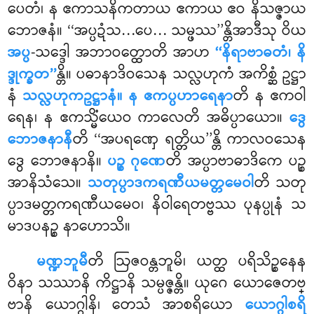
ပေတံ၊ န ဧကာသနိကတာယ ဧကာယ ဧဝ နိသဇ္ဇာယ
ဘောဇနံ။ ‘‘အပ္ပဍံသ…ပေ… သမ္ဖဿ’’န္တိအာဒီသု ဝိယ
အပ္ပ
-သဒ္ဒေါ အဘာဝတ္ထောတိ အာဟ
‘‘နိရာဗာဓတံ၊ နိ
ဒ္ဒုက္ခတ’’
န္တိ။ ပဓာနာဒိဝသေန သလ္လဟုကံ အကိစ္ဆံ ဥဋ္ဌာ
နံ
သလ္လဟုကဥဋ္ဌာနံ။ န ဧကပ္ပဟာရေနာ
တိ န ဧကဝါ
ရေန၊ န ဧကသ္မိံယေဝ ကာလေတိ အဓိပ္ပာယော။
ဒွေ
ဘောဇနာနီ
တိ ‘‘အပရဏှေ ရတ္တိယ’’န္တိ ကာလဝသေန
ဒွေ ဘောဇနာနိ။
ပဉ္စ ဂုဏေ
တိ အပ္ပာဗာဓာဒိကေ ပဉ္စ
အာနိသံသေ။
သတုပ္ပာဒကရဏီယမတ္တမေဝါ
တိ သတု
ပ္ပာဒမတ္တကရဏီယမေဝ၊ နိဝါရေတဗ္ဗဿ ပုနပ္ပုနံ သ
မာဒပနဉ္စ နာဟောသိ။
မဏ္ဍဘူမီ
တိ ဩဇဝန္တဘူမိ၊ ယတ္ထ ပရိသိဉ္စနေန
ဝိနာ သဿာနိ ကိဋ္ဌာနိ သမ္ပဇ္ဇန္တိ။ ယုဂေ ယောဇေတဗ္
ဗာနိ ယောဂ္ဂါနိ၊ တေသံ အာစရိယော
ယောဂ္ဂါစရိ