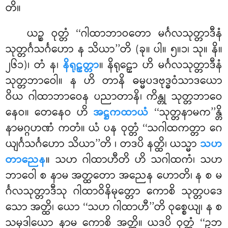
တိ။
ယဉ္စ ဝုတ္တံ ‘‘ဂါထာဘာဝတော မင်္ဂလသုတ္တာဒီနံ
သုတ္တင်္ဂသင်္ဂဟော န သိယာ’’တိ (ခု။ ပါ။ ၅။၁၊ သု။ နိ။
၂၆၁)၊ တံ န၊
နိရုဠှတ္တာ
။ နိရုဠှော ဟိ မင်္ဂလသုတ္တာဒီနံ
သုတ္တဘာဝေါ။ န ဟိ
တာနိ ဓမ္မပဒဗုဒ္ဓဝံသာဒယော
ဝိယ ဂါထာဘာဝေန ပညာတာနိ၊ ကိန္တု သုတ္တဘာဝေ
နေဝ။ တေနေဝ ဟိ
အဋ္ဌကထာယံ
‘‘သုတ္တနာမက’’န္တိ
နာမဂ္ဂဟဏံ ကတံ။ ယံ ပန ဝုတ္တံ ‘‘သဂါထကတ္တာ ဂေ
ယျင်္ဂသင်္ဂဟော သိယာ’’တိ
၊ တဒပိ နတ္ထိ၊ ယသ္မာ
သဟ
တာညေန
။ သဟ ဂါထာဟီတိ ဟိ သဂါထကံ၊ သဟ
ဘာဝေါ စ နာမ အတ္ထတော အညေန ဟောတိ၊ န စ မ
င်္ဂလသုတ္တာဒီသု ဂါထာဝိနိမုတ္တော ကောစိ သုတ္တပဒေ
သော အတ္ထိ၊ ယော ‘‘သဟ ဂါထာဟီ’’တိ ဝုစ္စေယျ၊ န စ
သမုဒါယော နာမ ကောစိ အတ္ထိ။ ယဒပိ ဝုတ္တံ ‘‘ဥဘ