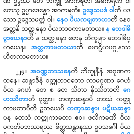
ဏံ ဥဒ္ဒိဿ တေ ဘိက္ခူ အာကဍ္ဎတိ၊ အဓိကရဏံ ဝါ
တေသု ဥပ္ပာဒေန္တော အာကဍ္ဎတိ။
ဥဒ္ဒေသပဒံ ဝါ
တိ ပဒ
သော ဥဒ္ဒေသမတ္တံ ဝါ။
နေဝ ပိယကမျတာယာ
တိ နေဝ
အတ္တနိ သတ္ထုနော ပိယဘာဝကာမတာယ။
န ဘေဒါဓိ
ပ္ပာယေနာ
တိ န သတ္ထုနော တေန ဘိက္ခုနာ ဘေဒါဓိပ္
ပာယေန။
အတ္ထကာမတာယာ
တိ မောဠိယဖဂ္ဂုနဿ
ဟိတကာမတာယ။
။
အဝဏ္ဏဘာသနေ
တိ
ဘိက္ခုနီနံ အဂုဏက
၂၂၄
ထနေ။ ဆန္ဒာဒီနံ ဝတ္ထုဘာဝတော ကာမဂုဏာ ဂေဟံ
ဝိယ ဂေဟံ၊ တေ စ တေ သိတာ နိဿိတာတိ
ဂေ
ဟဿိတာ
တိ ဝုတ္တာ။ တဏှာဆန္ဒာပိ တာသံ ကတ္တု
ကာမတာပီတိ ဥဘယေပိ
တဏှာဆန္ဒာ၊ ပဋိဃဆန္ဒာ
ပန တေသံ ကတ္တုကာမတာ ဧဝ။ ဖလိကမဏိ ဝိယ
ပကတိပဘဿရဿ စိတ္တသန္တာနဿ ဥပသင်္ဂေါ ဝိယ