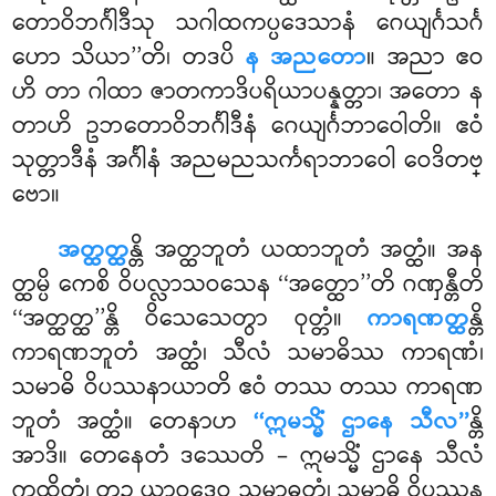
တောဝိဘင်္ဂါဒီသု သဂါထကပ္ပဒေသာနံ ဂေယျင်္ဂသင်္ဂ
ဟော သိယာ’’တိ၊ တဒပိ
န အညတော
။ အညာ ဧဝ
ဟိ တာ ဂါထာ ဇာတကာဒိပရိယာပန္နတ္တာ၊ အတော န
တာဟိ ဥဘတောဝိဘင်္ဂါဒီနံ ဂေယျင်္ဂဘာဝေါတိ။ ဧဝံ
သုတ္တာဒီနံ အင်္ဂါနံ အညမညသင်္ကရာဘာဝေါ ဝေဒိတဗ္
ဗော။
အတ္ထတ္ထ
န္တိ အတ္ထဘူတံ ယထာဘူတံ အတ္ထံ။ အန
တ္ထမ္ပိ ကေစိ ဝိပလ္လာသဝသေန ‘‘အတ္ထော’’တိ ဂဏှန္တီတိ
‘‘အတ္ထတ္ထ’’န္တိ ဝိသေသေတွာ ဝုတ္တံ။
ကာရဏတ္ထ
န္တိ
ကာရဏဘူတံ အတ္ထံ၊ သီလံ သမာဓိဿ ကာရဏံ၊
သမာဓိ ဝိပဿနာယာတိ ဧဝံ တဿ တဿ ကာရဏ
ဘူတံ အတ္ထံ။ တေနာဟ
‘‘ဣမသ္မိံ ဌာနေ သီလ’’
န္တိ
အာဒိ။ တေနေတံ ဒဿေတိ – ဣမသ္မိံ ဌာနေ သီလံ
ကထိတံ၊ တဉ္စ ယာဝဒေဝ သမာဓတ္ထံ၊ သမာဓိ ဝိပဿန