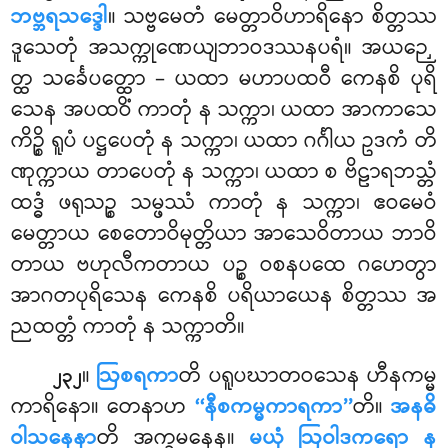
ဘဗ္ဘရသဒ္ဒေါ
။ သဗ္ဗမေတံ မေတ္တာဝိဟာရိနော စိတ္တဿ
ဒူသေတုံ အသက္ကုဏေယျဘာဝဒဿနပရံ။ အယဉှေ
တ္ထ သင်္ခေပတ္ထော – ယထာ မဟာပထဝီ ကေနစိ ပုရိ
သေန အပထဝိံ ကာတုံ န သက္ကာ၊ ယထာ အာကာသေ
ကိဉ္စိ ရူပံ ပဋ္ဌပေတုံ န သက္ကာ၊ ယထာ ဂင်္ဂါယ ဥဒကံ တိ
ဏုက္ကာယ တာပေတုံ န သက္ကာ၊ ယထာ စ ဗိဠာရဘသ္တံ
ထဒ္ဓံ ဖရုသဉ္စ သမ္ဖဿံ ကာတုံ န သက္ကာ၊ ဧဝမေဝံ
မေတ္တာယ စေတောဝိမုတ္တိယာ အာသေဝိတာယ ဘာဝိ
တာယ ဗဟုလီကတာယ ပဉ္စ ဝစနပထေ ဂဟေတွာ
အာဂတပုရိသေန ကေနစိ ပရိယာယေန စိတ္တဿ အ
ညထတ္တံ ကာတုံ န သက္ကာတိ။
။
ဩစရကာ
တိ
ပရူပဃာတဝသေန ဟီနကမ္မ
၂၃၂
ကာရိနော။ တေနာဟ
‘‘နီစကမ္မကာရကာ’’
တိ။
အနဓိ
ဝါသနေနာ
တိ အက္ခမနေန။
မယှံ ဩဝါဒကရော န