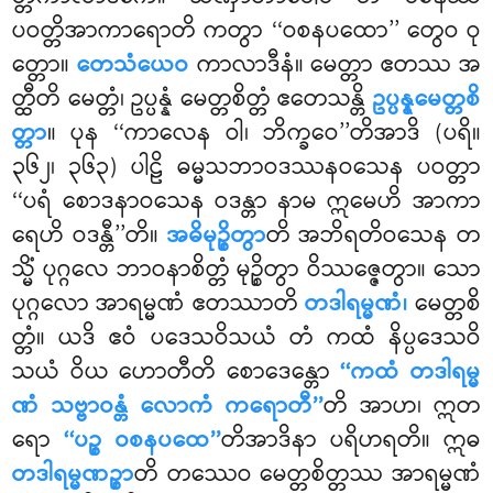
ပဝတ္တိအာကာရောတိ ကတွာ ‘‘ဝစနပထော’’ တွေဝ ဝု
တ္တော။
တေသံယေဝ
ကာလာဒီနံ။ မေတ္တာ ဧတဿ အ
တ္ထီတိ မေတ္တံ၊ ဥပ္ပန္နံ မေတ္တစိတ္တံ ဧတေသန္တိ
ဥပ္ပန္နမေတ္တစိ
တ္တာ
။ ပုန ‘‘ကာလေန ဝါ၊ ဘိက္ခဝေ’’တိအာဒိ (ပရိ။
၃၆၂၊ ၃၆၃) ပါဠိ ဓမ္မသဘာဝဒဿနဝသေန ပဝတ္တာ
‘‘ပရံ စောဒနာဝသေန ဝဒန္တာ နာမ ဣမေဟိ အာကာ
ရေဟိ ဝဒန္တီ’’တိ။
အဓိမုဉ္စိတွာ
တိ အဘိရတိဝသေန တ
သ္မိံ ပုဂ္ဂလေ ဘာဝနာစိတ္တံ မုဉ္စိတွာ ဝိဿဇ္ဇေတွာ။ သော
ပုဂ္ဂလော အာရမ္မဏံ ဧတဿာတိ
တဒါရမ္မဏံ၊
မေတ္တစိ
တ္တံ။ ယဒိ ဧဝံ ပဒေသဝိသယံ တံ ကထံ နိပ္ပဒေသဝိ
သယံ ဝိယ ဟောတီတိ စောဒေန္တော
‘‘ကထံ တဒါရမ္မ
ဏံ သဗ္ဗာဝန္တံ လောကံ ကရောတီ’’
တိ အာဟ၊ ဣတ
ရော
‘‘ပဉ္စ ဝစနပထေ’’
တိအာဒိနာ ပရိဟရတိ။ ဣဓ
တဒါရမ္မဏဉ္စာ
တိ တဿေဝ မေတ္တစိတ္တဿ အာရမ္မဏံ