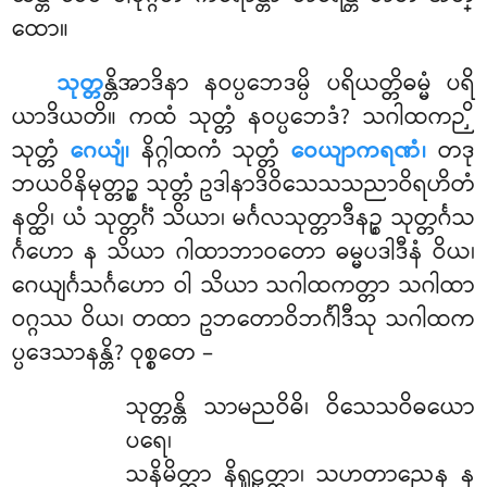
ထော။
သုတ္တ
န္တိအာဒိနာ နဝပ္ပဘေဒမ္ပိ ပရိယတ္တိဓမ္မံ ပရိ
ယာဒိယတိ။ ကထံ သုတ္တံ နဝပ္ပဘေဒံ? သဂါထကဉှိ
သုတ္တံ
ဂေယျံ၊
နိဂ္ဂါထကံ သုတ္တံ
ဝေယျာကရဏံ၊
တဒု
ဘယဝိနိမုတ္တဉ္စ သုတ္တံ ဥဒါနာဒိဝိသေသသညာဝိရဟိတံ
နတ္ထိ၊ ယံ သုတ္တင်္ဂံ သိယာ၊ မင်္ဂလသုတ္တာဒီနဉ္စ သုတ္တင်္ဂသ
င်္ဂဟော န သိယာ ဂါထာဘာဝတော ဓမ္မပဒါဒီနံ ဝိယ၊
ဂေယျင်္ဂသင်္ဂဟော ဝါ သိယာ သဂါထကတ္တာ သဂါထာ
ဝဂ္ဂဿ ဝိယ၊ တထာ ဥဘတောဝိဘင်္ဂါဒီသု သဂါထက
ပ္ပဒေသာနန္တိ? ဝုစ္စတေ –
သုတ္တန္တိ
သာမညဝိဓိ၊ ဝိသေသဝိဓယော
ပရေ၊
သနိမိတ္တာ နိရူဠှတ္တာ၊ သဟတာညေန န