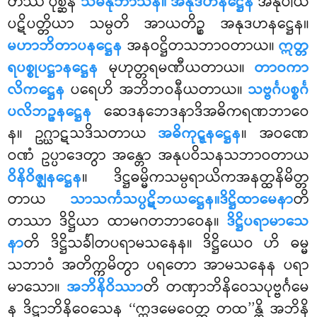
တဿ ပုစ္ဆနံ
သမနုဘာသနံ။ အနုဒဟနဋ္ဌေန
အနုပါယ
ပဋိပတ္တိယာ သမ္ပတိ အာယတိဉ္စ အနုဒဟနဋ္ဌေန။
မဟာဘိတာပနဋ္ဌေန
အနဝဋ္ဌိတသဘာဝတာယ။
ဣတ္တ
ရပစ္စုပဋ္ဌာနဋ္ဌေန
မုဟုတ္တရမဏီယတာယ။
တာဝကာ
လိကဋ္ဌေန
ပရေဟိ အဘိဘဝနီယတာယ။
သဗ္ဗင်္ဂပစ္စင်္ဂ
ပလိဘဉ္ဇနဋ္ဌေန
ဆေဒနဘေဒနာဒိအဓိကရဏဘာဝေ
န။ ဥဂ္ဃာဋသဒိသတာယ
အဓိကုဋ္ဋနဋ္ဌေန
။ အဝဏေ
ဝဏံ ဥပ္ပာဒေတွာ အန္တော အနုပဝိသနသဘာဝတာယ
ဝိနိဝိဇ္ဈနဋ္ဌေန
။ ဒိဋ္ဌဓမ္မိကသမ္ပရာယိကအနတ္ထနိမိတ္တ
တာယ
သာသင်္ကသပ္ပဋိဘယဋ္ဌေန။
ဒိဋ္ဌိထာမေနာ
တိ
တဿာ ဒိဋ္ဌိယာ ထာမဂတဘာဝေန။
ဒိဋ္ဌိပရာမာသေ
နာ
တိ ဒိဋ္ဌိသင်္ခါတပရာမသနေန။ ဒိဋ္ဌိယေဝ ဟိ ဓမ္မ
သဘာဝံ အတိက္ကမိတွာ ပရတော အာမသနေန ပရာ
မာသော။
အဘိနိဝိဿာ
တိ တဏှာဘိနိဝေသပုဗ္ဗင်္ဂမေ
န ဒိဋ္ဌာဘိနိဝေသေန ‘‘ဣဒမေဝေတ္ထ တထ’’န္တိ အဘိနိ