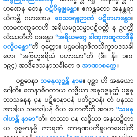
ဟဏေန တေန
ပဋိဝိရုဇ္ဈန္တော
။ ဧကန္တတော အနန္တရာ
ယိကန္တိ ဂဟဏေန
ဝေသာရဇ္ဇဉာဏံ ပဋိဗာဟန္တော
။
ကာမကဏ္ဋကေဟိ အရိယမဂ္ဂသမ္မာပဋိပတ္တိ န ဥပက္ကိ
လိဿတီတိ ဝဒန္တော
‘‘အရိယမဂ္ဂေ ခါဏုကဏ္ဋကာဒီနိ
ပက္ခိပန္တော’’
တိ ဝုတ္တော။ ပဌမပါရာဇိကသိက္ခာပဒသင်္ခါ
တေ၊ ‘‘အဗြဟ္မစရိယံ ပဟာယာ’’တိ (ဒီ။ နိ။ ၁။၈၊
၁၉၄) အာဒိဒေသနာသင်္ခါတေ စ
အာဏာစက္ကေ
။
ပုစ္ဆမာနာ
သမနုယုဉ္ဇန္တိ နာမ
။ ပုစ္ဆာ ဟိ အနုယော
ဂေါတိ။ တေနာဓိဂတာယ လဒ္ဓိယာ အနုဝဇ္ဇနတ္ထံ ပစ္စနု
ဘာသနေန ပုန ပဋိဇာနာပနံ ပတိဋ္ဌာပနံ၊ တံ ပနဿ
အာဒါယ သမာဒါပနံ ဝိယ ဟောတီတိ အာဟ
‘‘သမနု
ဂါဟန္တိ နာမာ’’
တိ။ တဿာ ပန လဒ္ဓိယာ အနုယုဉ္ဇိတာ
ယ ဝုစ္စမာနမ္ပိ ကာရဏံ ကာရဏပတိရူပကမေဝါတိ