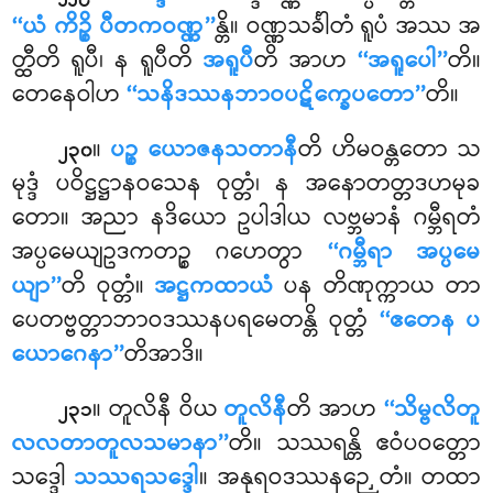
‘‘ယံ ကိဉ္စိ ပီတကဝဏ္ဏ’’
န္တိ။ ဝဏ္ဏသင်္ခါတံ ရူပံ အဿ အ
တ္ထီတိ ရူပီ၊ န ရူပီတိ
အရူပီ
တိ အာဟ
‘‘အရူပေါ’’
တိ။
တေနေဝါဟ
‘‘သနိဒဿနဘာဝပဋိက္ခေပတော’’
တိ။
။
ပဉ္စ ယောဇနသတာနီ
တိ ဟိမဝန္တတော သ
၂၃၀
မုဒ္ဒံ ပဝိဋ္ဌဋ္ဌာနဝသေန ဝုတ္တံ၊ န အနောတတ္တဒဟမုခ
တော။ အညာ နဒိယော ဥပါဒါယ လဗ္ဘမာနံ ဂမ္ဘီရတံ
အပ္ပမေယျဥဒကတဉ္စ ဂဟေတွာ
‘‘ဂမ္ဘီရာ အပ္ပမေ
ယျာ’’
တိ ဝုတ္တံ။
အဋ္ဌကထာယံ
ပန တိဏုက္ကာယ တာ
ပေတဗ္ဗတ္တာဘာဝဒဿနပရမေတန္တိ ဝုတ္တံ
‘‘ဧတေန ပ
ယောဂေနာ’’
တိအာဒိ။
။ တူလိနီ ဝိယ
တူလိနီ
တိ အာဟ
‘‘သိမ္ဗလိတူ
၂၃၁
လလတာတူလသမာနာ’’
တိ။ သဿရန္တိ ဧဝံပဝတ္တော
သဒ္ဒေါ
သဿရသဒ္ဒေါ
။ အနုရဝဒဿနဉှေတံ။ တထာ