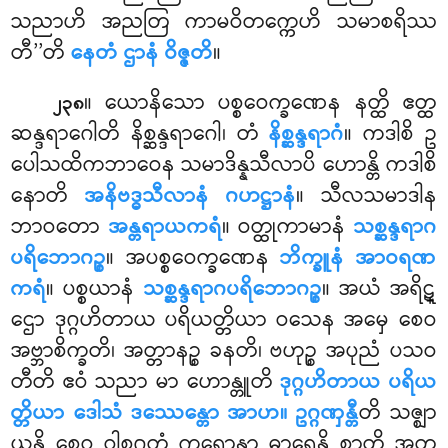
သညာဟိ အညတြ ကာမဝိတက္ကေဟိ သမာစရိဿ
တီ’’တိ
နေတံ ဌာနံ ဝိဇ္ဇတိ
။
။ ယောနိသော ပစ္စဝေက္ခဏေန နတ္ထိ ဧတ္ထ
၂၃၈
ဆန္ဒရာဂေါတိ နိစ္ဆန္ဒရာဂေါ၊ တံ
နိစ္ဆန္ဒရာဂံ
။ ကဒါစိ ဥ
ပေါသထိကဘာဝေန သမာဒိန္နသီလာပိ ဟောန္တိ ကဒါစိ
နောတိ
အနိဗဒ္ဓသီလာနံ ဂဟဋ္ဌာနံ
။ သီလသမာဒါန
ဘာဝတော
အန္တရာယကရံ
။ ဝတ္ထုကာမာနံ
သစ္ဆန္ဒရာဂ
ပရိဘောဂဉ္စ
။ အပစ္စဝေက္ခဏေန
ဘိက္ခူနံ အာဝရဏ
ကရံ
။ ပစ္စယာနံ
သစ္ဆန္ဒရာဂပရိဘောဂဉ္စ
။ အယံ အရိဋ္
ဌော ဒုဂ္ဂဟိတာယ ပရိယတ္တိယာ ဝသေန အမှေ စေဝ
အဗ္ဘာစိက္ခတိ၊ အတ္တာနဉ္စ ခနတိ၊ ဗဟုဉ္စ အပုညံ ပသဝ
တီတိ ဧဝံ သညာ မာ ဟောန္တူတိ
ဒုဂ္ဂဟိတာယ ပရိယ
တ္တိယာ ဒေါသံ ဒဿေန္တော အာဟ။ ဥဂ္ဂဏှန္တီ
တိ သဇ္ဈာ
ယန္တိ စေဝ ဝါစုဂ္ဂတံ ကရောန္တာ ဓာရေန္တိ စာတိ အတ္