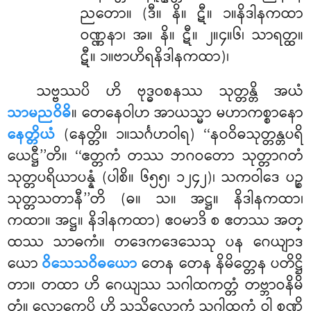
ညတော။ (ဒီ။ နိ။ ဋီ။ ၁။နိဒါနကထာ
ဝဏ္ဏနာ၊ အ။ နိ။ ဋီ။ ၂။၄။၆၊ သာရတ္ထ။
ဋီ။ ၁။ဗာဟိရနိဒါနကထာ)၊
သဗ္ဗဿပိ
ဟိ ဗုဒ္ဓဝစနဿ သုတ္တန္တိ အယံ
သာမညဝိဓိ
။ တေနေဝါဟ အာယသ္မာ မဟာကစ္စာနော
နေတ္တိယံ
(နေတ္တိ။ ၁။သင်္ဂဟဝါရ) ‘‘နဝဝိဓသုတ္တန္တပရိ
ယေဋ္ဌီ’’တိ။ ‘‘ဧတ္တကံ တဿ ဘဂဝတော သုတ္တာဂတံ
သုတ္တပရိယာပန္နံ (ပါစိ။ ၆၅၅၊ ၁၂၄၂)၊ သကဝါဒေ ပဉ္စ
သုတ္တသတာနီ’’တိ (ဓ။ သ။ အဋ္ဌ။ နိဒါနကထာ၊
ကထာ။ အဋ္ဌ။ နိဒါနကထာ) ဧဝမာဒိ စ ဧတဿ အတ္
ထဿ သာဓကံ။ တဒေကဒေသေသု ပန ဂေယျာဒ
ယော
ဝိသေသဝိဓယော
တေန တေန နိမိတ္တေန ပတိဋ္ဌိ
တာ။ တထာ ဟိ ဂေယျဿ သဂါထကတ္တံ တဗ္ဘာဝနိမိ
တ္တံ။ လောကေပိ ဟိ သသိလောကံ သဂါထကံ ဝါ စုဏ္ဏိ