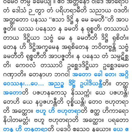
ဝမေဝံ တမ္ပိ ခမေယျ
။ ဧဝံ အတ္တနော ဝါဒေ အာရောပိ
တံ ဒေါသံ ဉတွာ တံ ပရိဟရာမီတိ သညာယ ဝဒတိ၊
အတ္ထတော ပနဿ ‘‘ဧသာ ဒိဋ္ဌိ န မေ ခမတီ’’တိ အာပ
ဇ္ဇတိ။ ယဿ ပနေသာ န ခမတိ န ရုစ္စတိ၊ တဿာယံ
တာယ ဒိဋ္ဌိယာ သဗ္ဗံ မေ န ခမတီတိ ဒိဋ္ဌိ ရုစိတံ။
တေန ဟိ ဒိဋ္ဌိအက္ခမေန အရုစိတေန ဘဝိတဗ္ဗန္တိ သဗ္ဗံ
ခမတီတိ ရုစ္စတီတိ အာပဇ္ဇတိ။ န ပနေသ တံ သမ္ပဋိစ္ဆ
တိ၊ ကေဝလံ တဿာပိ ဥစ္ဆေဒဒိဋ္ဌိယာ ဥစ္ဆေဒမေဝ
ဂဏှာတိ။ တေနာဟ ဘဂဝါ
အတော ခေါ တေ၊ အဂ္ဂိ
ဝေဿန၊…ပေ… အညဉ္စ ဒိဋ္ဌိံ ဥပါဒိယန္တီ
တိ။ တတ္ထ
အတော
တိ ပဇဟနကေသု နိဿက္ကံ၊ ယေ ပဇဟန္တိ၊
တေဟိ ယေ နပ္ပဇဟန္တီတိ ဝုစ္စိယန္တိ၊ တေဝ ဗဟုတရာ
တိ အတ္ထော။
ဗဟူ ဟိ ဗဟုတရာ
တိ ဧတ္ထ ဟိကာရော
နိပါတမတ္တံ၊ ဗဟူ ဗဟုတရာတိ အတ္ထော။ ပရတော
တနူ ဟိ တနုတရာ
တိ ပဒေပိ ဧသေဝ နယော။
ယေ ဧ