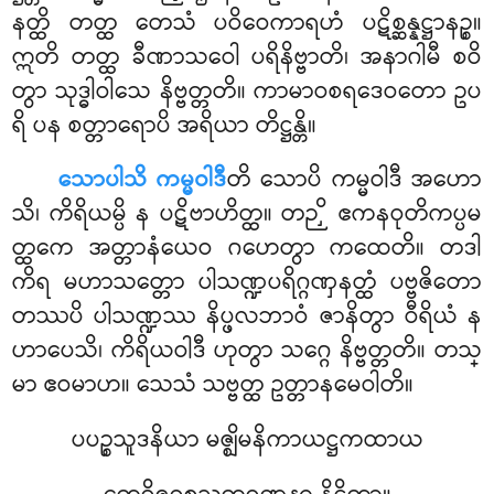
နတ္ထိ တတ္ထ တေသံ ပဝိဝေကာရဟံ ပဋိစ္ဆန္နဋ္ဌာနဉ္စ။
ဣတိ တတ္ထ ခီဏာသဝေါ ပရိနိဗ္ဗာတိ၊ အနာဂါမီ စဝိ
တွာ သုဒ္ဓါဝါသေ နိဗ္ဗတ္တတိ။ ကာမာဝစရဒေဝတော ဥပ
ရိ ပန စတ္တာရောပိ အရိယာ တိဋ္ဌန္တိ။
သောပါသိ ကမ္မဝါဒီ
တိ သောပိ ကမ္မဝါဒီ အဟော
သိ၊ ကိရိယမ္ပိ န ပဋိဗာဟိတ္ထ။ တဉှိ ဧကနဝုတိကပ္ပမ
တ္ထကေ အတ္တာနံယေဝ ဂဟေတွာ ကထေတိ။ တဒါ
ကိရ မဟာသတ္တော ပါသဏ္ဍပရိဂ္ဂဏှနတ္ထံ ပဗ္ဗဇိတော
တဿပိ ပါသဏ္ဍဿ နိပ္ဖလဘာဝံ
ဇာနိတွာ ဝီရိယံ န
ဟာပေသိ၊ ကိရိယဝါဒီ ဟုတွာ သဂ္ဂေ နိဗ္ဗတ္တတိ။ တသ္
မာ ဧဝမာဟ။ သေသံ သဗ္ဗတ္ထ ဥတ္တာနမေဝါတိ။
ပပဉ္စသူဒနိယာ မဇ္ဈိမနိကာယဋ္ဌကထာယ