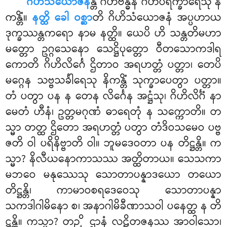
ဂိဟိသံယောဇန
န္တိ ဂိဟိဗန္ဓနံ ဂိဟိပရိက္ခာရေသု နိ
ကန္တိံ။
နတ္ထိ ခေါ ဝစ္ဆာ
တိ ဂိဟိသံယောဇနံ အပ္ပဟာယ
ဒုက္ခဿန္တကရော နာမ နတ္ထိ။ ယေပိ ဟိ သန္တတိမဟာ
မတ္တော ဥဂ္ဂသေနော သေဋ္ဌိပုတ္တော ဝီတသောကဒါရ
ကောတိ ဂိဟိလိင်္ဂေ ဌိတာဝ အရဟတ္တံ ပတ္တာ၊ တေပိ
မဂ္ဂေန သဗ္ဗသင်္ခါရေသု နိကန္တိံ
သုက္ခာပေတွာ ပတ္တာ။
တံ ပတွာ ပန န တေန လိင်္ဂေန အဋ္ဌံသု၊ ဂိဟိလိင်္ဂံ နာ
မေတံ ဟီနံ၊ ဥတ္တမဂုဏံ ဓာရေတုံ န သက္ကောတိ။ တ
သ္မာ တတ္ထ ဌိတော အရဟတ္တံ ပတွာ တံဒိဝသမေဝ ပဗ္ဗ
ဇတိ ဝါ ပရိနိဗ္ဗာတိ ဝါ။ ဘူမဒေဝတာ ပန တိဋ္ဌန္တိ။ က
သ္မာ? နိလီယနောကာသဿ အတ္ထိတာယ။ သေသကာ
မဘဝေ မနုဿေသု သောတာပန္နာဒယော တယော
တိဋ္ဌန္တိ၊ ကာမာဝစရဒေဝေသု
သောတာပန္နာ
သကဒါဂါမိနော စ၊ အနာဂါမိခီဏာသဝါ ပနေတ္ထ န တိ
ဋ္ဌန္တိ။ ကသ္မာ? တဉှိ ဌာနံ လဠိတဇနဿ အာဝါသော၊