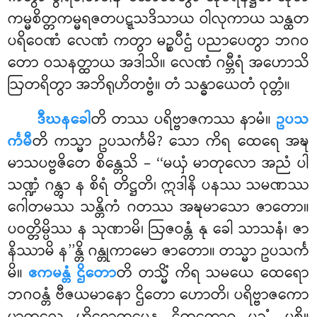
ကမ္မစိတ္တကမ္မရဇတပဋ္ဋသဒိသာယ ဝါလုကာယ သန္ထတ
ပရိဝေဏံ လေဏံ ကတွာ မဉ္စပီဌံ ပညာပေတွာ ဘဂဝ
တော ဝသနတ္ထာယ အဒါသိ။ လေဏံ ဂမ္ဘီရံ အဟောသိ
ဩတရိတွာ အဘိရုဟိတဗ္ဗံ။ တံ သန္ဓာယေတံ ဝုတ္တံ။
ဒီဃနခေါ
တိ တဿ ပရိဗ္ဗာဇကဿ နာမံ။
ဥပသ
င်္ကမီ
တိ ကသ္မာ ဥပသင်္ကမိ? သော ကိရ ထေရေ အဍ္ဎ
မာသပဗ္ဗဇိတေ စိန္တေသိ – ‘‘မယှံ မာတုလော အညံ ပါ
သဏ္ဍံ ဂန္တွာ န စိရံ တိဋ္ဌတိ၊ ဣဒါနိ ပနဿ သမဏဿ
ဂေါတမဿ သန္တိကံ ဂတဿ အဍ္ဎမာသော ဇာတော။
ပဝတ္တိမ္ပိဿ န သုဏာမိ၊ ဩဇဝန္တံ
နု ခေါ သာသနံ၊ ဇာ
နိဿာမိ န’’န္တိ ဂန္တုကာမော ဇာတော။ တသ္မာ ဥပသင်္က
မိ။
ဧကမန္တံ ဌိတော
တိ တသ္မိံ ကိရ သမယေ ထေရော
ဘဂဝန္တံ ဗီဇယမာနော ဌိတော ဟောတိ၊ ပရိဗ္ဗာဇကော