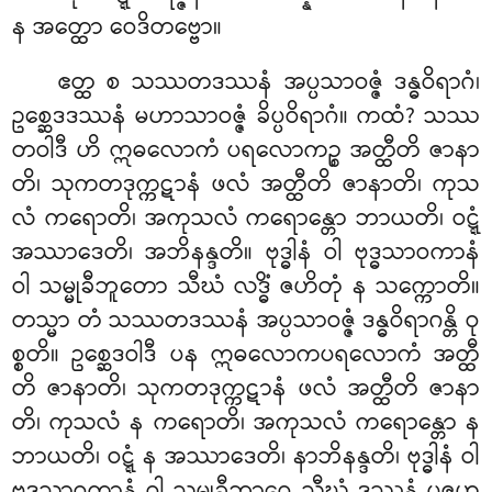
န အတ္ထော ဝေဒိတဗ္ဗော။
ဧတ္ထ စ သဿတဒဿနံ အပ္ပသာဝဇ္ဇံ ဒန္ဓဝိရာဂံ၊
ဥစ္ဆေဒဒဿနံ မဟာသာဝဇ္ဇံ ခိပ္ပဝိရာဂံ။ ကထံ? သဿ
တဝါဒီ ဟိ ဣဓလောကံ ပရလောကဉ္စ အတ္ထီတိ ဇာနာ
တိ၊ သုကတဒုက္ကဋာနံ ဖလံ အတ္ထီတိ ဇာနာတိ၊ ကုသ
လံ ကရောတိ၊ အကုသလံ ကရောန္တော ဘာယတိ၊ ဝဋ္ဋံ
အဿာဒေတိ၊ အဘိနန္ဒတိ။ ဗုဒ္ဓါနံ
ဝါ ဗုဒ္ဓသာဝကာနံ
ဝါ သမ္မုခီဘူတော သီဃံ လဒ္ဓိံ ဇဟိတုံ န သက္ကောတိ။
တသ္မာ တံ သဿတဒဿနံ အပ္ပသာဝဇ္ဇံ ဒန္ဓဝိရာဂန္တိ ဝု
စ္စတိ။ ဥစ္ဆေဒဝါဒီ ပန ဣဓလောကပရလောကံ အတ္ထီ
တိ ဇာနာတိ၊ သုကတဒုက္ကဋာနံ ဖလံ အတ္ထီတိ ဇာနာ
တိ၊ ကုသလံ န ကရောတိ၊ အကုသလံ ကရောန္တော န
ဘာယတိ၊ ဝဋ္ဋံ န အဿာဒေတိ၊ နာဘိနန္ဒတိ၊ ဗုဒ္ဓါနံ ဝါ
ဗုဒ္ဓသာဝကာနံ ဝါ သမ္မုခီဘာဝေ သီဃံ ဒဿနံ ပဇဟ