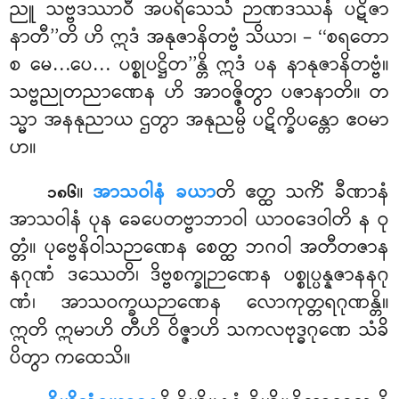
ညူ သဗ္ဗဒဿာဝီ အပရိသေသံ ဉာဏဒဿနံ ပဋိဇာ
နာတီ’’တိ ဟိ ဣဒံ အနုဇာနိတဗ္ဗံ သိယာ၊ – ‘‘စရတော
စ မေ…ပေ… ပစ္စုပဋ္ဌိတ’’န္တိ ဣဒံ ပန နာနုဇာနိတဗ္ဗံ။
သဗ္ဗညုတညာဏေန ဟိ အာဝဇ္ဇိတွာ ပဇာနာတိ။ တ
သ္မာ အနနုညာယ ဌတွာ အနုညမ္ပိ ပဋိက္ခိပန္တော ဧဝမာ
ဟ။
။
အာသဝါနံ ခယာ
တိ ဧတ္ထ သကိံ ခီဏာနံ
၁၈၆
အာသဝါနံ ပုန ခေပေတဗ္ဗာဘာဝါ ယာဝဒေဝါတိ န ဝု
တ္တံ။ ပုဗ္ဗေနိဝါသဉာဏေန စေတ္ထ ဘဂဝါ အတီတဇာန
နဂုဏံ ဒဿေတိ၊ ဒိဗ္ဗစက္ခုဉာဏေန
ပစ္စုပ္ပန္နဇာနနဂု
ဏံ၊ အာသဝက္ခယဉာဏေန လောကုတ္တရဂုဏန္တိ။
ဣတိ ဣမာဟိ တီဟိ ဝိဇ္ဇာဟိ သကလဗုဒ္ဓဂုဏေ သံခိ
ပိတွာ ကထေသိ။