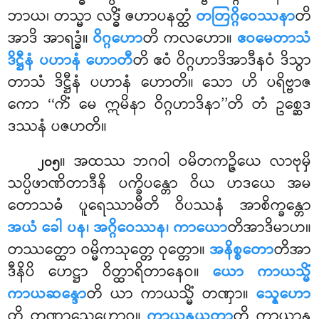
ဘာယ၊ တသ္မာ လဒ္ဓိံ ဇဟာပနတ္ထံ
တတြဂ္ဂိဝေဿနာ
တိ
အာဒိ အာရဒ္ဓံ။
ဝိဂ္ဂဟော
တိ ကလဟော။
ဧဝမေတာသံ
ဒိဋ္ဌီနံ ပဟာနံ ဟောတီ
တိ ဧဝံ ဝိဂ္ဂဟာဒိအာဒီနဝံ ဒိသွာ
တာသံ ဒိဋ္ဌီနံ ပဟာနံ ဟောတိ။ သော ဟိ ပရိဗ္ဗာဇ
ကော ‘‘ကိံ မေ ဣမိနာ ဝိဂ္ဂဟာဒိနာ’’တိ တံ ဥစ္ဆေဒ
ဒဿနံ ပဇဟတိ။
။ အထဿ ဘဂဝါ ဝမိတကဉ္ဇိယေ လာဗုမှိ
၂၀၅
သပ္ပိဖာဏိတာဒီနိ ပက္ခိပန္တော ဝိယ ဟဒယေ အမ
တောသဓံ ပူရေဿာမီတိ ဝိပဿနံ အာစိက္ခန္တော
အယံ ခေါ ပန၊ အဂ္ဂိဝေဿန၊ ကာယော
တိအာဒိမာဟ။
တဿတ္ထော ဝမ္မိကသုတ္တေ ဝုတ္တော။
အနိစ္စတော
တိအာ
ဒီနိပိ ဟေဋ္ဌာ ဝိတ္ထာရိတာနေဝ။
ယော ကာယသ္မိံ
ကာယဆန္ဒော
တိ ယာ ကာယသ္မိံ တဏှာ။
သ္နေဟော
တိ တဏှာသ္နေဟောဝ။
ကာယနွယတာ
တိ ကာယာနု