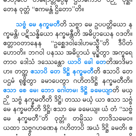
မာတုလေ
ဟိရောတ္တပ္ပေန ဌိတကောဝ ပဉှံ ပုစ္ဆိ။
တေန ဝုတ္တံ ‘‘ဧကမန္တံ ဌိတော’’တိ။
သဗ္ဗံ မေ နက္ခမတီ
တိ သဗ္ဗာ မေ ဥပပတ္တိယော န
က္ခမန္တိ၊ ပဋိသန္ဓိယော နက္ခမန္တီတိ အဓိပ္ပာယေန ဝဒတိ။
ဧတ္တာဝတာနေန ‘‘ဥစ္ဆေဒဝါဒေါဟမသ္မီ’’တိ ဒီပိတံ
ဟောတိ။ ဘဂဝါ ပနဿ အဓိပ္ပာယံ မုဉ္စိတွာ အက္ခရေ
တာဝ ဒေါသံ ဒဿေန္တော
ယာပိ ခေါ တေ
တိအာဒိမာ
ဟ။ တတ္ထ
ဧသာပိ တေ ဒိဋ္ဌိ နက္ခမတီ
တိ ဧသာပိ တေ
ပဌမံ ရုစ္စိတွာ ခမာပေတွာ ဂဟိတဒိဋ္ဌိ နက္ခမတီတိ။
ဧသာ စေ မေ၊ ဘော ဂေါတမ၊ ဒိဋ္ဌိ ခမေယျာ
တိ မယှ
ဉှိ သဗ္ဗံ နက္ခမတီတိ ဒိဋ္ဌိ၊ တဿ မယှံ ယာ ဧသာ သဗ္ဗံ
မေ နက္ခမတီတိ ဒိဋ္ဌိ၊ ဧသာ မေ ခမေယျ။ ယံ တံ ‘‘သဗ္ဗံ
မေ နက္ခမတီ’’တိ ဝုတ္တံ၊ တမ္ပိဿ တာဒိသမေဝ။
ယထာ သဗ္ဗဂဟဏေန ဂဟိတာပိ အယံ ဒိဋ္ဌိ ခမတိ၊ ဧ