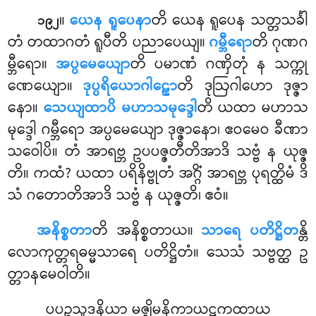
။
ယေန ရူပေနာ
တိ ယေန ရူပေန သတ္တသင်္ခါ
၁၉၂
တံ တထာဂတံ ရူပီတိ ပညာပေယျ။
ဂမ္ဘီရော
တိ ဂုဏဂ
မ္ဘီရော။
အပ္ပမေယျော
တိ ပမာဏံ ဂဏှိတုံ န သက္ကု
ဏေယျော။
ဒုပ္ပရိယောဂါဠှော
တိ ဒုဩဂါဟော ဒုဇ္ဇာ
နော။
သေယျထာပိ မဟာသမုဒ္ဒေါ
တိ ယထာ မဟာသ
မုဒ္ဒေါ ဂမ္ဘီရော အပ္ပမေယျော ဒုဇ္ဇာနော၊ ဧဝမေဝ ခီဏာ
သဝေါပိ။ တံ အာရဗ္ဘ ဥပပဇ္ဇတီတိအာဒိ သဗ္ဗံ န ယုဇ္ဇ
တိ။ ကထံ? ယထာ ပရိနိဗ္ဗုတံ အဂ္ဂိံ အာရဗ္ဘ ပုရတ္ထိမံ ဒိ
သံ ဂတောတိအာဒိ သဗ္ဗံ န ယုဇ္ဇတိ၊ ဧဝံ။
အနိစ္စတာ
တိ အနိစ္စတာယ။
သာရေ ပတိဋ္ဌိတ
န္တိ
လောကုတ္တရဓမ္မသာရေ ပတိဋ္ဌိတံ။ သေသံ သဗ္ဗတ္ထ ဥ
တ္တာနမေဝါတိ။
ပပဉ္စသူဒနိယာ မဇ္ဈိမနိကာယဋ္ဌကထာယ