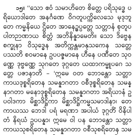
။ ‘‘သော ဧဝံ သမာဟိတေ စိတ္တေ ပရိသုဒ္ဓေ ပ
၁၅
ရိယောဒါတေ အနင်္ဂဏေ ဝိဂတူပက္ကိလေသေ မုဒုဘူ
တေ ကမ္မနိယေ ဌိတေ အာနေဉ္ဇပ္ပတ္တေ သတ္တာနံ စုတူပ
ပါတဉာဏာယ စိတ္တံ အဘိနိန္နာမေတိ။ သော ဒိဗ္ဗေန
စက္ခုနာ ဝိသုဒ္ဓေန အတိက္ကန္တမာနုသကေန သတ္တေ
ပဿတိ စဝမာနေ ဥပပဇ္ဇမာနေ
ဟီနေ ပဏီတေ သုဝ
ဏ္ဏေ ဒုဗ္ဗဏ္ဏေ သုဂတေ ဒုဂ္ဂတေ ယထာကမ္မူပဂေ သ
တ္တေ ပဇာနာတိ – ‘ဣမေ ဝတ ဘောန္တော သတ္တာ
ကာယဒုစ္စရိတေန သမန္နာဂတာ ဝစီဒုစ္စရိတေန သမန္
နာဂတာ မနောဒုစ္စရိတေန သမန္နာဂတာ အရိယာနံ ဥ
ပဝါဒကာ မိစ္ဆာဒိဋ္ဌိကာ မိစ္ဆာဒိဋ္ဌိကမ္မသမာဒါနာ၊ တေ
ကာယဿ ဘေဒါ ပရံ မရဏာ အပါယံ ဒုဂ္ဂတိံ ဝိနိပါ
တံ နိရယံ ဥပပန္နာ၊ ဣမေ ဝါ ပန ဘောန္တော သတ္တာ
ကာယသုစရိတေန သမန္နာဂတာ ဝစီသုစရိတေန သမ