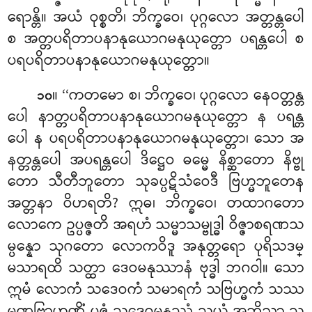
ရောန္တိ။ အယံ ဝုစ္စတိ၊ ဘိက္ခဝေ၊ ပုဂ္ဂလော အတ္တန္တပေါ
စ အတ္တပရိတာပနာနုယောဂမနုယုတ္တော ပရန္တပေါ စ
ပရပရိတာပနာနုယောဂမနုယုတ္တော။
။ ‘‘ကတမော စ၊ ဘိက္ခဝေ၊ ပုဂ္ဂလော နေဝတ္တန္တ
၁၀
ပေါ နာတ္တပရိတာပနာနုယောဂမနုယုတ္တော န ပရန္တ
ပေါ န ပရပရိတာပနာနုယောဂမနုယုတ္တော၊ သော အ
နတ္တန္တပေါ အပရန္တပေါ ဒိဋ္ဌေဝ ဓမ္မေ နိစ္ဆာတော နိဗ္ဗု
တော
သီတီဘူတော သုခပ္ပဋိသံဝေဒီ ဗြဟ္မဘူတေန
အတ္တနာ ဝိဟရတိ? ဣဓ၊ ဘိက္ခဝေ၊ တထာဂတော
လောကေ ဥပ္ပဇ္ဇတိ အရဟံ သမ္မာသမ္ဗုဒ္ဓါ ဝိဇ္ဇာစရဏသ
မ္ပန္နော သုဂတော လောကဝိဒူ အနုတ္တရော ပုရိသဒမ္
မသာရထိ သတ္ထာ ဒေဝမနုဿာနံ ဗုဒ္ဓါ ဘဂဝါ။ သော
ဣမံ လောကံ သဒေဝကံ သမာရကံ သဗြဟ္မကံ သဿ