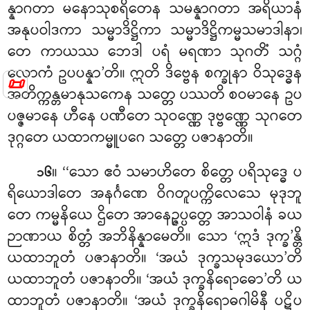
န္နာဂတာ မနောသုစရိတေန သမန္နာဂတာ အရိယာနံ
အနုပဝါဒကာ သမ္မာဒိဋ္ဌိကာ သမ္မာဒိဋ္ဌိကမ္မသမာဒါနာ၊
တေ ကာယဿ ဘေဒါ ပရံ မရဏာ သုဂတိံ သဂ္ဂံ
လောကံ ဥပပန္နာ’တိ။ ဣတိ ဒိဗ္ဗေန စက္ခုနာ ဝိသုဒ္ဓေန
📜
အတိက္ကန္တမာနုသကေန သတ္တေ ပဿတိ စဝမာနေ ဥပ
ပဇ္ဇမာနေ ဟီနေ ပဏီတေ သုဝဏ္ဏေ ဒုဗ္ဗဏ္ဏေ သုဂတေ
ဒုဂ္ဂတေ ယထာကမ္မူပဂေ သတ္တေ ပဇာနာတိ။
။ ‘‘သော ဧဝံ သမာဟိတေ စိတ္တေ ပရိသုဒ္ဓေ ပ
၁၆
ရိယောဒါတေ အနင်္ဂဏေ ဝိဂတူပက္ကိလေသေ မုဒုဘူ
တေ ကမ္မနိယေ
ဌိတေ အာနေဉ္ဇပ္ပတ္တေ အာသဝါနံ ခယ
ဉာဏာယ စိတ္တံ အဘိနိန္နာမေတိ။ သော ‘ဣဒံ ဒုက္ခ’န္တိ
ယထာဘူတံ ပဇာနာတိ။ ‘အယံ ဒုက္ခသမုဒယော’တိ
ယထာဘူတံ ပဇာနာတိ။ ‘အယံ ဒုက္ခနိရောဓော’တိ ယ
ထာဘူတံ ပဇာနာတိ။ ‘အယံ ဒုက္ခနိရောဓဂါမိနီ ပဋိပ