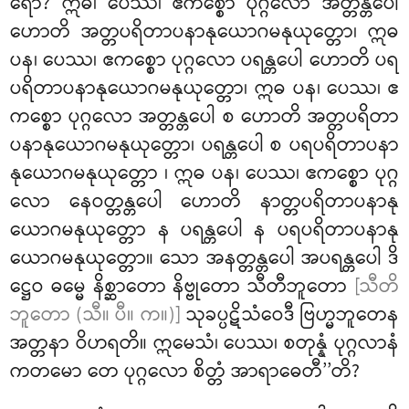
ရော? ဣဓ၊ ပေဿ၊ ဧကစ္စော ပုဂ္ဂလော အတ္တန္တပေါ
ဟောတိ အတ္တပရိတာပနာနုယောဂမနုယုတ္တော၊ ဣဓ
ပန၊ ပေဿ၊ ဧကစ္စော ပုဂ္ဂလော ပရန္တပေါ ဟောတိ ပရ
ပရိတာပနာနုယောဂမနုယုတ္တော၊ ဣဓ ပန၊ ပေဿ၊ ဧ
ကစ္စော ပုဂ္ဂလော အတ္တန္တပေါ စ ဟောတိ အတ္တပရိတာ
ပနာနုယောဂမနုယုတ္တော၊ ပရန္တပေါ စ ပရပရိတာပနာ
နုယောဂမနုယုတ္တော
၊ ဣဓ ပန၊ ပေဿ၊ ဧကစ္စော ပုဂ္ဂ
လော နေဝတ္တန္တပေါ ဟောတိ နာတ္တပရိတာပနာနု
ယောဂမနုယုတ္တော န ပရန္တပေါ န ပရပရိတာပနာနု
ယောဂမနုယုတ္တော။ သော အနတ္တန္တပေါ အပရန္တပေါ ဒိ
ဋ္ဌေဝ ဓမ္မေ နိစ္ဆာတော နိဗ္ဗုတော သီတီဘူတော
[သီတိ
ဘူတော (သီ။ ပီ။ က။)]
သုခပ္ပဋိသံဝေဒီ ဗြဟ္မဘူတေန
အတ္တနာ ဝိဟရတိ။ ဣမေသံ၊ ပေဿ၊ စတုန္နံ ပုဂ္ဂလာနံ
ကတမော တေ ပုဂ္ဂလော စိတ္တံ အာရာဓေတီ’’တိ?