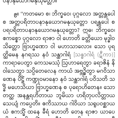
ပနာနုယောဂမနုယုတ္တော။
။ ‘‘ကတမော
စ၊ ဘိက္ခဝေ၊ ပုဂ္ဂလော အတ္တန္တပေါ
၉
စ အတ္တပရိတာပနာနုယောဂမနုယုတ္တော ပရန္တပေါ စ
ပရပရိတာပနာနုယောဂမနုယုတ္တော? ဣဓ၊ ဘိက္ခဝေ၊
ဧကစ္စော ပုဂ္ဂလော ရာဇာ ဝါ ဟောတိ ခတ္တိယော မုဒ္ဓါဝ
သိတ္တော ဗြာဟ္မဏော ဝါ မဟာသာလော။ သော ပုရ
တ္ထိမေန နဂရဿ နဝံ သန္ထာဂါရံ
[သန္ဓာဂါရံ (ဋီကာ)]
ကာရာပေတွာ ကေသမဿုံ ဩဟာရေတွာ ခရာဇိနံ နိ
ဝါသေတွာ သပ္ပိတေလေန ကာယံ အဗ္ဘဉ္ဇိတွာ မဂဝိသာ
ဏေန ပိဋ္ဌိံ ကဏ္ဍုဝမာနော နဝံ သန္ထာဂါရံ ပဝိသတိ သ
ဒ္ဓိံ မဟေသိယာ ဗြာဟ္မဏေန စ ပုရောဟိတေန။ သော
တတ္ထ အနန္တရဟိတာယ ဘူမိယာ ဟရိတုပလိတ္တာယ
သေယျံ ကပ္ပေတိ။ ဧကိဿာယ ဂါဝိယာ သရူပဝစ္ဆာယ
ယံ ဧကသ္မိံ ထနေ ခီရံ ဟောတိ
တေန ရာဇာ ယာပေ