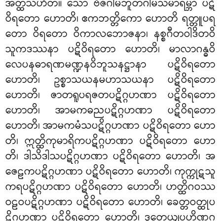
အတ္ထသံဟိတံ။ သော ဗီဇဂါမဘူတဂါမသမာရမ္ဘာ ပဋိ
ဝိရတော ဟောတိ၊ ဧကဘတ္တိကော ဟောတိ ရတ္တူပရ
တော ဝိရတော ဝိကာလဘောဇနာ၊ နစ္စဂီတဝါဒိတဝိ
သူကဒဿနာ ပဋိဝိရတော ဟောတိ၊ မာလာဂန္ဓဝိ
လေပနဓာရဏမဏ္ဍနဝိဘူသနဋ္ဌာနာ ပဋိဝိရတော
ဟောတိ၊ ဥစ္စာသယနမဟာသယနာ ပဋိဝိရတော
ဟောတိ၊ ဇာတရူပရဇတပဋိဂ္ဂဟဏာ ပဋိဝိရတော
ဟောတိ၊ အာမကဓညပဋိဂ္ဂဟဏာ ပဋိဝိရတော
ဟောတိ၊ အာမကမံသပဋိဂ္ဂဟဏာ ပဋိဝိရတော ဟော
တိ၊ ဣတ္ထိကုမာရိကပဋိဂ္ဂဟဏာ ပဋိဝိရတော ဟော
တိ၊ ဒါသိဒါသပဋိဂ္ဂဟဏာ ပဋိဝိရတော ဟောတိ၊ အ
ဇေဠကပဋိဂ္ဂဟဏာ ပဋိဝိရတော ဟောတိ၊ ကုက္ကုဋသူ
ကရပဋိဂ္ဂဟဏာ ပဋိဝိရတော ဟောတိ၊ ဟတ္ထိဂဝဿ
ဝဠဝပဋိဂ္ဂဟဏာ ပဋိဝိရတော ဟောတိ၊ ခေတ္တဝတ္ထုပ
ဋိဂ္ဂဟဏာ ပဋိဝိရတော ဟောတိ၊ ဒူတေယျပဟိဏဂ