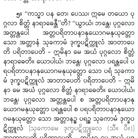
။ ‘‘ကသ္မာ ပန တေ၊ ပေဿ၊ ဣမေ တယော ပု
၅
ဂ္ဂလာ စိတ္တံ နာရာဓေန္တီ’’တိ? ‘‘ယွာယံ၊ ဘန္တေ၊ ပုဂ္ဂလော
အတ္တန္တပေါ အတ္တပရိတာပနာနုယောဂမနုယုတ္တော
သော အတ္တာနံ သုခကာမံ ဒုက္ခပဋိက္ကူလံ အာတာပေ
တိ ပရိတာပေတိ – ဣမိနာ မေ အယံ ပုဂ္ဂလော
စိတ္တံ
နာရာဓေတိ။ ယောပါယံ၊ ဘန္တေ၊ ပုဂ္ဂလော ပရန္တပေါ ပ
ရပရိတာပနာနုယောဂမနုယုတ္တော သော ပရံ သုခကာ
မံ ဒုက္ခပဋိက္ကူလံ အာတာပေတိ ပရိတာပေတိ – ဣမိ
နာ မေ အယံ ပုဂ္ဂလော စိတ္တံ နာရာဓေတိ။ ယောပါယံ၊
ဘန္တေ၊ ပုဂ္ဂလော အတ္တန္တပေါ စ အတ္တပရိတာပနာနု
ယောဂမနုယုတ္တော ပရန္တပေါ စ ပရပရိတာပနာနုယော
ဂမနုယုတ္တော သော အတ္တာနဉ္စ ပရဉ္စ သုခကာမံ ဒုက္ခပ
ဋိက္ကူလံ
[သုခကာမေ ဒုက္ခပဋိက္ကူလေ (သီ။ ပီ။)]