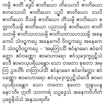
ကမ္ပိ ဇာတိံ ဒွေပိ ဇာတိယော တိဿောပိ ဇာတိယော
စတဿောပိ ဇာတိယော ပဉ္စပိ ဇာတိယော ဒသပိ
ဇာတိယော ဝီသမ္ပိ
ဇာတိယော တိံသမ္ပိ ဇာတိယော စ
တ္တာလီသမ္ပိ ဇာတိယော ပညာသမ္ပိ ဇာတိယော ဇာတိ
သတမ္ပိ ဇာတိသဟဿမ္ပိ ဇာတိသတသဟဿမ္ပိ အနေ
ကေပိ သံဝဋ္ဋကပ္ပေ အနေကေပိ ဝိဝဋ္ဋကပ္ပေ အနေကေ
ပိ သံဝဋ္ဋဝိဝဋ္ဋကပ္ပေ – ‘အမုတြာသိံ ဧဝံနာမော ဧဝံဂေါ
တ္တော ဧဝံဝဏ္ဏော ဧဝမာဟာရော ဧဝံသုခဒုက္ခပ္ပဋိသံ
ဝေဒီ ဧဝမာယုပရိယန္တော၊ သော တတော စုတော အမု
တြ ဥဒပါဒိံ၊ တတြာပါသိံ ဧဝံနာမော ဧဝံဂေါတ္တော ဧဝံ
ဝဏ္ဏော ဧဝမာဟာရော ဧဝံသုခဒုက္ခပ္ပဋိသံဝေဒီ ဧဝမာ
ယုပရိယန္တော၊
သော တတော စုတော ဣဓူပပန္
နော’တိ။ ဣတိ သာကာရံ သဥဒ္ဒေသံ အနေကဝိဟိတံ
ပုဗ္ဗေနိဝါသံ အနုဿရတိ။