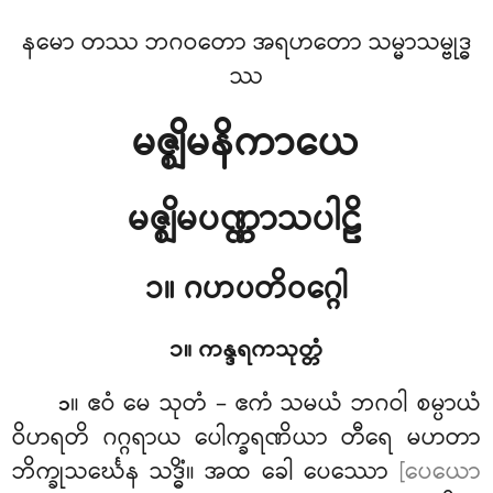
နမော တဿ ဘဂဝတော အရဟတော သမ္မာသမ္ဗုဒ္ဓ
ဿ
မဇ္ဈိမနိကာယေ
မဇ္ဈိမပဏ္ဏာသပါဠိ
၁။ ဂဟပတိဝဂ္ဂေါ
၁။ ကန္ဒရကသုတ္တံ
။ ဧဝံ
မေ သုတံ – ဧကံ သမယံ ဘဂဝါ စမ္ပာယံ
၁
ဝိဟရတိ ဂဂ္ဂရာယ ပေါက္ခရဏိယာ တီရေ မဟတာ
ဘိက္ခုသင်္ဃေန သဒ္ဓိံ။ အထ ခေါ ပေဿော
[ပေယော