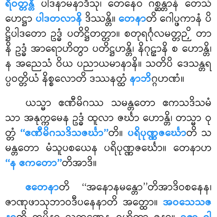
ရိဝတ္တန္တိ
ပါဒနာမနာဒီသု၊ တေနေဝ ဂစ္ဆန္တာနံ တေသံ
ဟေဋ္ဌာ
ပါဒတလာနိ
ဒိဿန္တိ။
တေနာ
တိ ဂေါပ္ဖကာနံ ပိ
ဋ္ဌိပါဒတော ဥဒ္ဓံ ပတိဋ္ဌိတတ္တာ။ စတုရင်္ဂုလမတ္တဉှိ တာ
နိ ဥဒ္ဓံ အာရောဟိတွာ ပတိဋ္ဌဟန္တိ၊ နိဂုဠှာနိ စ ဟောန္တိ၊
န အညေသံ ဝိယ ပညာယမာနာနိ။ သတိပိ ဒေသန္တရ
ပ္ပဝတ္တိယံ နိစ္စလောတိ ဒဿနတ္ထံ
နာဘိ
ဂ္ဂဟဏံ။
ယသ္မာ ဧဏီမိဂဿ သမန္တတော ဧကသဒိသမံ
သာ အနုက္ကမေန ဥဒ္ဓံ ထူလာ ဇင်္ဃာ ဟောန္တိ၊ တသ္မာ ဝု
တ္တံ
‘‘ဧဏီမိဂသဒိသဇင်္ဃာ’’
တိ။
ပရိပုဏ္ဏဇင်္ဃော
တိ သ
မန္တတော မံသူပစယေန ပရိပုဏ္ဏဇင်္ဃော။ တေနာဟ
‘‘န ဧကတော’’
တိအာဒိ။
ဧတေနာ
တိ ‘‘အနောနမန္တော’’တိအာဒိဝစနေန၊
ဇာဏုဖာသုဘာဝဒီပနေနာတိ အတ္ထော။
အဝသေသဇ