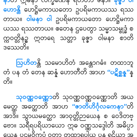
နာ
တိ ဣမိနာ လက္ခဏေန ရဟိတာ ဇနာ။
ခုဇ္ဇာ ဝါ
ဟောန္တိ
ဟေဋ္ဌိမကာယတော ဥပရိမကာယဿ ရဿ
တာယ။
ဝါမနာ ဝါ
ဥပရိမကာယတော ဟေဋ္ဌိမကာ
ယဿ ရဿတာယ။ ဧတေန ဌပေတွာ သမ္မာသမ္ဗုဒ္ဓံ စ
က္ကဝတ္တိနဉ္စ ဣတရေ သတ္တာ ခုဇ္ဇာ ဝါမနာ စာတိ
ဒဿေတိ။
ဩဟိတ
န္တိ
သမောဟိတံ အန္တောဂဓံ။ တထာဘူ
တံ ပန တံ တေန ဆန္နံ ဟောတီတိ အာဟ
‘‘ပဋိစ္ဆန္န’’
န္
တိ။
သုဝဏ္ဏဝဏ္ဏော
တိ သုဝဏ္ဏဝဏ္ဏဝဏ္ဏောတိ အယ
မေတ္ထ အတ္ထောတိ အာဟ
‘‘ဇာတိဟိင်္ဂုလကေနာ’’
တိ
အာဒိ။ သွာယမတ္ထော အာဝုတ္တိဉာယေန စ ဝေဒိတဗ္
ဗော။ သရီရပရိယာယော ဣဓ ဝဏ္ဏသဒ္ဒေါတိ အဓိပ္ပာ
ယေန ပဌမဝိကပ္ပံ ဝတွာ တထာရူပါယ ပန ရုဠှိယာ အ