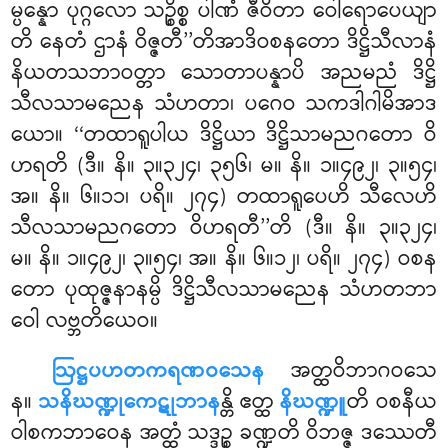
မ္ပန္နော ပုဂ္ဂလော သဉ္စိစ္စ ပါဏံ ဇီဝိတာ ဝေါရောပေယျာ
တိ နေတံ ဌာနံ ဝိဇ္ဇတီ’’တိအာဒိဝစနတော ဒိဋ္ဌိသီလာနံ
နိယတသဘာဝတ္တာ သောတာပန္နာပိ အညမညံ ဒိဋ္ဌိ
သီလသာမညေန သံဟတာ၊ ပဂေဝ သကဒါဂါမိအာဒ
ယော။ ‘‘တထာရူပါယ ဒိဋ္ဌိယာ ဒိဋ္ဌိသာမညဂတော ဝိ
ဟရတိ (ဒီ။ နိ။ ၃။၃၂၄၊ ၃၅၆၊ မ။ နိ။ ၁။၄၉၂၊ ၃။၅၄၊
အ။ နိ။ ၆။၁၁၊ ပရိ။ ၂၇၄) တထာရူပေဟိ သီလေဟိ
သီလသာမညဂတော ဝိဟရတီ’’တိ (ဒီ။ နိ။ ၃။၃၂၄၊
မ။ နိ။ ၁။၄၉၂၊ ၃။၅၄၊ အ။ နိ။ ၆။၁၂၊ ပရိ။ ၂၇၄) ဝစန
တော ပုထုဇ္ဇနာနမ္ပိ ဒိဋ္ဌိသီလသာမညေန သံဟတဘာ
ဝေါ လဗ္ဘတိယေဝ။
ဩဋ္ဌပဟတကရဏဝသေန
အတ္ထဝိဘာဂဝသေ
န။
သနိဃဏ္ဍုကေဋုဘာန
န္တိ ဧတ္ထ
နိဃဏ္ဍူ
တိ ဝစနီယ
ဝါစကဘာဝေန အတ္ထံ သဒ္ဒဉ္စ ခဏ္ဍတိ ဝိဘဇ္ဇ ဒဿေတီ