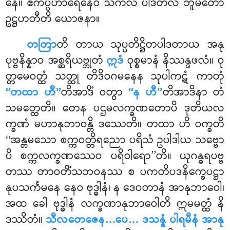
နေ။ ဧကပ္ပဟာရေနေဝ သကလံ ပါဒတလံ ဘူမိတော
ဥဋ္ဌဟတီတိ ယောဇနာ။
တတြာ
တိ
တာယ သုပ္ပတိဋ္ဌိတပါဒတာယ အနု
ပုဗ္ဗနိန္နာဝ အစ္ဆရိယဗ္ဘုတံ
ဣဒံ
ဝုစ္စမာနံ နိဿန္ဒဖလံ။ ဝု
တ္တမေဝတ္ထံ သတ္ထု တိဒိဝဂမနေန သုပါကဋံ ကာတုံ
‘‘တထာ ဟီ’’
တိအာဒိံ ဝတွာ
‘‘န ဟီ’’
တိအာဒိနာ တံ
သမတ္ထေတိ။ တေန ပဌမလက္ခဏတောပိ ဒုတိယလ
က္ခဏံ မဟာနုဘာဝန္တိ ဒဿေတိ။ တထာ ဟိ ဝက္ခတိ
‘‘အန္တမသော စက္ကဝတ္တိရညော ပရိသံ ဥပါဒါယ သဗ္ဗော
ပိ စက္ကလက္ခဏဿေဝ ပရိဝါရော’’တိ။ ယုဂန္ဓရပဗ္ဗ
တဿ တာဝတိံသဘဝနဿ စ ပကတိပဒနိက္ခေပဋ္ဌာ
နုပသင်္ကမနေ နေဝ ဗုဒ္ဓါနံ၊ န ဒေဝတာနံ အာနုဘာဝေါ၊
အထ ခေါ ဗုဒ္ဓါနံ လက္ခဏာနုဘာဝေါတိ ဣမမတ္ထံ နိ
ဒဿိတံ။
သီလတေဇေန…ပေ… ဒသန္နံ ပါရမီနံ အာနု