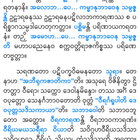
ရတနာနိ။
အလောဘ…ပေ… ကမ္မာနုဘာဝေန သမ္ပဇ္ဇ
န္တိ
ဥဠာရဓနဿ ဥဠာရဓနပဋိလာဘကာရဏဿ စ ပ
ရိစ္စာဂသမ္ပဒါဟေတုကတ္တာ။
ပစ္ဆိမ
န္တိ ပရိဏာယကရတ
နံ။ တဉှိ
အမောဟ…ပေ… ကမ္မာနုဘာဝေန သမ္ပဇ္ဇ
တိ
မဟာပညေနေဝ စက္ကဝတ္တိရာဇကိစ္စဿ ပရိဏေ
တဗ္ဗတ္တာ။
သရဏတော ပဋိပက္ခဝိဓမနတော
သူရာ
။ တေ
နာဟ
‘‘အဘီရုကဇာတိကာ’’
တိ။ အသုရေ ဝိဇိနိတွာ ဌိ
တတ္တာ ဝီရော၊ သက္ကော ဒေဝါနမိန္ဒော၊ တဿ အင်္ဂံ ဒေ
ဝပုတ္တော သေနင်္ဂဘာဝတောတိ ဝုတ္တံ
‘‘ဝီရင်္ဂရူပါတိ ဒေ
ဝပုတ္တသဒိသကာယာ’’
တိ။
သဘာဝေါ
တိ သဘာဝဘူ
တော အတ္ထော။
ဝီရကာရဏ
န္တိ ဝီရဘာဝကာရဏံ။
ဝီရိယမယသရီရာ ဝိယာ
တိ သဝိဂ္ဂဟဝီရိယသဒိသာ
သဝိဂ္ဂဟဉ္စေ ဝီရိယံ သိယာ၊ တံသဒိသာတိ အတ္ထော။