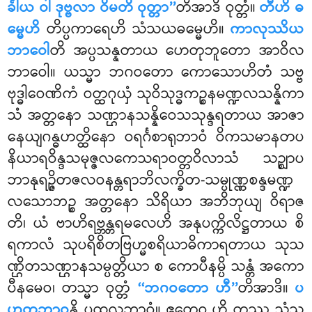
င်္ခါယ ဝါ ဒုဗ္ဗလာ ဝိမတိ ဝုတ္တာ’’
တိအာဒိ ဝုတ္တံ။
တီဟိ ဓ
မ္မေဟိ
တိပ္ပကာရေဟိ သံသယဓမ္မေဟိ။
ကာလုဿိယ
ဘာဝေါ
တိ အပ္ပသန္နတာယ ဟေတုဘူတော အာဝိလ
ဘာဝေါ။ ယသ္မာ ဘဂဝတော ကောသောဟိတံ သဗ္ဗ
ဗုဒ္ဓါဝေဏိကံ ဝတ္ထဂုယှံ သုဝိသုဒ္ဓကဉ္စနမဏ္ဍလသန္နိကာ
သံ အတ္တနော သဏ္ဌာနသန္နိဝေသသုန္ဒရတာယ အာဇာ
နေယျဂန္ဓဟတ္ထိနော ဝရင်္ဂစာရုဘာဝံ ဝိကသမာနတပ
နိယာရဝိန္ဒသမုဇ္ဇလကေသရာဝတ္တဝိလာသံ သဉ္ဈာပ
ဘာနုရဉ္ဇိတဇလဝနန္တရာဘိလက္ခိတ-သမ္ပုဏ္ဏစန္ဒမဏ္ဍ
လသောဘဉ္စ အတ္တနော သိရိယာ အဘိဘုယျ ဝိရာဇ
တိ၊ ယံ ဗာဟိရဗ္ဘန္တရမလေဟိ အနုပက္ကိလိဋ္ဌတာယ စိ
ရကာလံ သုပရိစိတဗြဟ္မစရိယာဓိကာရတာယ သုသ
ဏ္ဌိတသဏ္ဌာနသမ္ပတ္တိယာ စ ကောပီနမ္ပိ သန္တံ အကော
ပီနမေဝ၊ တသ္မာ ဝုတ္တံ
‘‘ဘဂဝတော ဟီ’’
တိအာဒိ။
ပ
ဟူတဘာဝ
န္တိ
ပုထုလဘာဝံ။ ဧတ္ထေဝ ဟိ တဿ သံသ