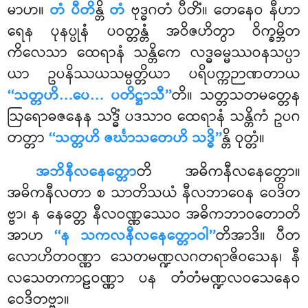
မာဟ။
တံ ပီတိ
န္တိ
တံ
ဗုဒ္ဓဂတံ ပီတိံ။ တေနေဝ နီဟာ
ရေန ပုနပ္ပုနံ ပဝတ္တန္တံ အဝိဇဟိတွာ ဝိက္ခမ္ဘိတ
ကိလေသာ ထေရာနံ သန္တိကေ လဒ္ဓဓမ္မဿဝနသပ္ပာ
ယာ ဥပနိဿယသမ္ပတ္တိယာ ပရိပက္ကဉာဏတာယ
‘‘သတ္တဟိ…ပေ… ပတိဋ္ဌာသီ’’
တိ။ သတ္တသတမတ္တေန
ဩရောဓဇနေန သဒ္ဓိံ ပဒသာဝ ထေရာနံ သန္တိကံ ဥပဂ
တတ္တာ
‘‘သတ္တဟိ ဇင်္ဃာသတေဟိ သဒ္ဓိ’’
န္တိ ဝုတ္တံ။
အဘိနီလနေတ္တော
တိ အဓိကနီလနေတ္တော။
အဓိကနီလတာ စ သာတိသယံ နီလဘာဝေန ဝေဒိတ
ဗ္ဗာ၊ န နေတ္တေ နီလဝဏ္ဏဿေဝ အဓိကဘာဝတောတိ
အာဟ
‘‘န သကလနီလနေတ္တောဝါ’’
တိအာဒိ။ ပီတ
လောဟိတဝဏ္ဏာ သေတမဏ္ဍလဂတရာဇိဝသေန၊ နီ
လသေတကာဠဝဏ္ဏာ ပန တံတံမဏ္ဍလဝသေနေဝ
ဝေဒိတဗ္ဗာ။