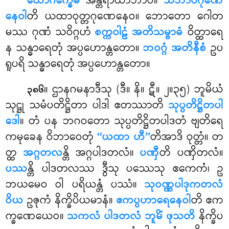
ယောဂက္ခေမံ
အန္တရာယာဘာဝံ။
သဘာဝဂုဏေ
နေဝါ
တိ ယထာဝုတ္တဂုဏေနေဝ။ ဘောတော ဂေါတ
မဿ ဂုဏံ သဝိဂ္ဂဟံ
စက္ကဝါဠံ အတိသမ္ဗာဓံ
ဝိတ္ထာရေ
န သန္ဓာရေတုံ အပ္ပဟောန္တတော။
ဘဝဂ္ဂံ အတိနီစံ
ဥပ
ရူပရိ သန္ဓာရေတုံ အပ္ပဟောန္တတော။
။ ဌာနဂမနာဒီသု (ဒီ။ နိ။ ဋီ။ ၂။၃၅) ဘူမိယံ
၃၈၆
သုဋ္ဌု သမံပတိဋ္ဌိတာ ပါဒါ ဧတဿာတိ
သုပ္ပတိဋ္ဌိတပါ
ဒေါ
။ တံ ပန ဘဂဝတော သုပ္ပတိဋ္ဌိတပါဒတံ ဗျတိရေ
ကမုခေန ဝိဘာဝေတုံ
‘‘ယထာ ဟီ’’
တိအာဒိ ဝုတ္တံ။ တ
တ္ထ
အဂ္ဂတလ
န္တိ အဂ္ဂပါဒတလံ။
ပဏှီ
တိ ပဏှိတလံ။
ပဿ
န္တိ ပါဒတလဿ ဒွီသု ပဿေသု ဧကေကံ၊ ဥ
ဘယမေဝ ဝါ ပရိယန္တံ ပဿံ။
သုဝဏ္ဏပါဒုကတလံ
ဝိယ
ဥဇုကံ နိက္ခိပိယမာနံ။
ဧကပ္ပဟာရေနေဝါ
တိ ဧက
က္ခဏေယေဝ။
သကလံ ပါဒတလံ ဘူမိံ ဖုသတိ
နိက္ခိပ