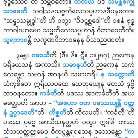
ဗုဒ္ဓဿေဝ တံ သမ္ဘဝတော။
တတိယံ
ပဒံ
သမန္တစက္ခုံ
သာဓေတိ
သဝါသနသဗ္ဗကိလေသပ္ပဟာနဒီပနတော။
‘‘သမ္မာသမ္ဗုဒ္ဓါ’’တိ ဟိ ဝတွာ ‘‘ဝိဝဋ္ဋစ္ဆဒေါ’’တိ ဝစနံ ဗုဒ္ဓ
ဘာဝါဝဟမေဝ သဗ္ဗကိလေသပ္ပဟာနံ ဝိဘာဝေတီတိ။
သူရဘာဝ
န္တိ လက္ခဏဝိဘာဝနေန ဝိသဒဉာဏတံ။
။
ဂဝေသီ
တိ (ဒီ။ နိ။ ဋီ။ ၁။၂၈၇) ဉာဏေန
၃၈၅
ပရိယေသနံ အကာသိ။
သမာနယီ
တိ ဉာဏေန သင်္က
လေန္တော သမာနံ အာနယိ သမာဟရိ။
န သက္ကောတိ
သံကုစိတေ ဣရိယာပထေ ယေဘုယျေန
တေသံ ဒုဗ္ဗိ
ဘာဝနတော။
ကင်္ခတီ
တိ ပဒဿ အာကင်္ခတီတိ အယ
မတ္ထောတိ အာဟ –
‘‘အဟော ဝတ ပဿေယျန္တိ ပတ္ထ
နံ ဥပ္ပာဒေတီ’’
တိ။
ကိစ္ဆတီ
တိ ကိလမတိ။ ‘‘ကင်္ခတီ’’တိ
ပဒဿ ပုဗ္ဗေ အာသီသနတ္ထတံ ဝတွာ ဣဒါနိ တဿ
သံသယတ္ထတ္တမေဝ ဝိကပ္ပန္တရဝသေန ဒဿေန္တော
‘‘က