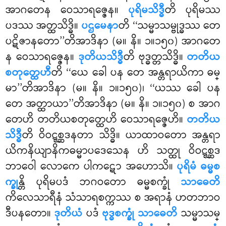
အာဂတေန ဝေသာရဇ္ဇေန။
ပုရိမသိဒ္ဓီ
တိ
ပုရိမဿ
ပဒဿ အတ္ထသိဒ္ဓိ။
ပဌမေနာ
တိ ‘‘သမ္မာသမ္ဗုဒ္ဓဿ တေ
ပဋိဇာနတော’’တိအာဒိနာ (မ။ နိ။ ၁။၁၅၀) အာဂတေ
န ဝေသာရဇ္ဇေန။
ဒုတိယသိဒ္ဓီ
တိ ဗုဒ္ဓတ္တသိဒ္ဓိ။
တတိယ
စတုတ္ထေဟီ
တိ ‘‘ယေ ခေါ ပန တေ အန္တရာယိကာ ဓမ္
မာ’’တိအာဒိနာ (မ။ နိ။ ၁။၁၅၀)၊ ‘‘ယဿ ခေါ ပန
တေ အတ္ထာယာ’’တိအာဒိနာ (မ။ နိ။ ၁။၁၅၀) စ အာဂ
တေဟိ တတိယစတုတ္ထေဟိ ဝေသာရဇ္ဇေဟိ။
တတိယ
သိဒ္ဓီ
တိ ဝိဝဋ္ဋစ္ဆဒနတာ သိဒ္ဓိ။ ယာထာဝတော အန္တရာ
ယိကနိယျာနိကဓမ္မာပဒေသေန ဟိ သတ္ထု ဝိဝဋ္ဋစ္ဆဒ
ဘာဝေါ လောကေ ပါကဋော အဟောသိ။
ပုရိမံ ဓမ္မစ
က္ခု
န္တိ ပုရိမပဒံ ဘဂဝတော ဓမ္မစက္ခုံ
သာဓေတိ
ကိလေသာရီနံ သံသာရစက္ကဿ စ အရာနံ ဟတဘာဝ
ဒီပနတော။
ဒုတိယံ
ပဒံ
ဗုဒ္ဓစက္ခုံ သာဓေတိ
သမ္မာသမ္