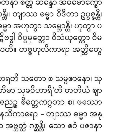
 စေတနာ
စိတ္တံ ဆန္ဒော အဓိမောက္ခော
ျာဿ ဓမ္မာ ဝိဒိတာ ဥပ္ပဇ္ဇန္တိ၊
 ဓမ္မာ အဟုတွာ သမ္ဘောန္တိ၊ ဟုတွာ ပ
ါ ဝိပ္ပမုတ္တော ဝိသံယုတ္တော ဝိမ
ာတိ။ တဗ္ဗဟုလီကာရာ အတ္ထိတွေ
စ ဝိဟရတိ သတော စ သမ္ပဇာနော၊ သု
သတိမာ သုခဝိဟာရီ’တိ တတိယံ ဈာ
ဇညဉ္စ စိတ္တေကဂ္ဂတာ စ၊ ဖဿော
 မနသိကာရော – တျာဿ ဓမ္မာ အနု
ာ အဗ္ဘတ္ထံ ဂစ္ဆန္တိ။ သော ဧဝံ ပဇာနာ