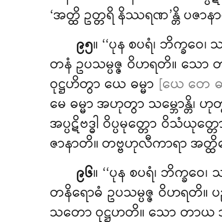
‘အတ္ထိ ဥတ္တရိ နိဿရဏ’န္တိ ပ
၉၅
။ ‘‘ပုန
စပရံ၊ ဘိက္ခဝေ
တနံ ဥပသမ္ပဇ္ဇ ဝိဟရတိ။ သေ
ဝုဋ္ဌဟိတွာ ယေ ဓမ္မာ
[ယေ တေ ဓမ္
မေ ဓမ္မာ အဟုတွာ သမ္ဘောန္တိ၊
အပ္ပဋိဗဒ္ဓါ ဝိပ္ပမုတ္တော ဝိသ
ဇာနာတိ။ တဗ္ဗဟုလီကာရာ အတ္
၉၆
။ ‘‘ပုန စပရံ၊ ဘိက္ခ
တနိရောဓံ ဥပသမ္ပဇ္ဇ ဝိဟရတိ
သတော ဝုဋ္ဌဟတိ။ သော တာယ သမ