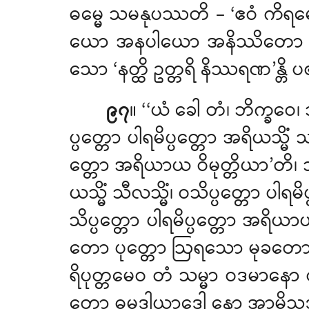
ဓမ္မေ သမနုပဿတိ – ‘ဧဝံ ကိရမေ 
ယော အနပါယော အနိဿိတော အပ္ပ
သော ‘နတ္ထိ ဥတ္တရိ နိဿရဏ’န္တ
၉၇
။ ‘‘ယံ ခေါ တံ၊ ဘိက္ခဝေ၊
ပ္ပတ္တော ပါရမိပ္ပတ္တော
အရိယသ္မိံ 
တ္တော အရိယာယ ဝိမုတ္တိယာ’တိ၊ သ
ယသ္မိံ သီလသ္မိံ၊ ဝသိပ္ပတ္တော ပါ
သိပ္ပတ္တော ပါရမိပ္ပတ္တော အရိယ
တော ပုတ္တော ဩရသော မုခတော ဇ
ရိပုတ္တမေဝ တံ သမ္မာ ဝဒမာနော
တော ဓမ္မဒါယာဒေါ နော အာမိသဒါ