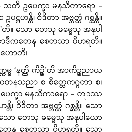
ယံ သတိ ဥပေက္ခာ မနသိကာရော –
တာ
ဥပဋ္ဌဟန္တိ၊ ဝိဒိတာ အဗ္ဘတ္ထံ ဂစ္ဆန္တိ။
္တီ’တိ။ သော တေသု ဓမ္မေသု အနုပါ
ိမရိယာဒီကတေန စေတသာ ဝိဟရတိ။
ဿ ဟောတိ။
္မ ‘နတ္ထိ ကိဉ္စီ’တိ အာကိဉ္စညာယ
ာယတနသညာ စ စိတ္တေကဂ္ဂတာ စ၊
 ဥပေက္ခာ မနသိကာရော – တျာဿ
တိ၊ ဝိဒိတာ အဗ္ဘတ္ထံ ဂစ္ဆန္တိ။ သော
တိ။ သော တေသု ဓမ္မေသု အနုပါယော
ဒီကတေန စေတသာ ဝိဟရတိ။ သော