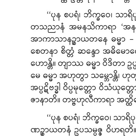
‘‘ပုန
စပရံ၊ ဘိက္ခဝေ၊ သာရ
တသညာနံ အမနသိကာရာ ‘အနန္
အာကာသာနဉ္စာယတနေ ဓမ္မာ 
စေတနာ စိတ္တံ ဆန္ဒော အဓိမော
ဟောန္တိ။ တျာဿ ဓမ္မာ ဝိဒိတာ ဥပ္ပဇ္
မေ ဓမ္မာ အဟုတွာ သမ္ဘောန္တိ၊
အပ္ပဋိဗဒ္ဓါ ဝိပ္ပမုတ္တော ဝိသ
ဇာနာတိ။ တဗ္ဗဟုလီကာရာ အတ္
‘‘ပုန စပရံ၊ ဘိက္ခဝေ၊ သာရ
ဏဉ္စာယတနံ ဥပသမ္ပဇ္ဇ ဝိဟရတ