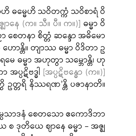
ဟိ ဓမ္မေဟိ သဝိတက္ကံ သဝိစာရံ ဝိ
ဇ္ဈာနေ (က။ သီ။ ပီ။ က။)]
ဓမ္မာ ဝိ
ာ စေတနာ စိတ္တံ ဆန္ဒော အဓိမော
ဟောန္တိ။ တျာဿ ဓမ္မာ ဝိဒိတာ ဥ
ရမေ ဓမ္မာ အဟုတွာ သမ္ဘောန္တိ၊ ဟု
အပ္ပဋိဗဒ္ဓါ
[အပ္ပဋိဗန္ဓော (က။)]
ိ ဥတ္တရိ နိဿရဏ’န္တိ ပဇာနာတိ။
သမ္ပသာဒနံ
စေတသော ဧကောဒိဘာ
ယေ စ ဒုတိယေ ဈာနေ ဓမ္မာ – အဇ္ဈ