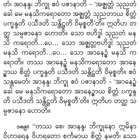
တံ၊ အာနန္ဒ၊ ဘိက္ခု ဧဝံ ပဇာနာတိ – ‘အဇ္ဈတ္တံ သုညတံ
ခေါ မေ မနသိကရောတော အဇ္ဈတ္တံ သုညတာယ စိတ္တံ
ပက္ခန္ဒတိ ပသီဒတိ သန္တိဋ္ဌတိ ဝိမုစ္စတီ’တိ။ ဣတိဟ တ
တ္ထ သမ္ပဇာနော ဟောတိ။ သော ဗဟိဒ္ဓါ သုညတံ မန
သိ ကရောတိ…ပေ… သော အဇ္ဈတ္တဗဟိဒ္ဓါ သုညတံ
မနသိ ကရောတိ…ပေ… သော အာနေဉ္ဇံ မနသိ က
ရောတိ။ တဿ အာနေဉ္ဇံ မနသိကရောတော အာနေ
ဉ္ဇာယ စိတ္တံ ပက္ခန္ဒတိ ပသီဒတိ သန္တိဋ္ဌတိ ဝိမုစ္စတိ။ ဧဝံ
သန္တမေတံ၊ အာနန္ဒ၊ ဘိက္ခု ဧဝံ ပဇာနာတိ – ‘အာနေဉ္ဇံ
ခေါ မေ
မနသိကရောတော အာနေဉ္ဇာယ စိတ္တံ ပက္ခန္ဒ
တိ ပသီဒတိ သန္တိဋ္ဌတိ ဝိမုစ္စတီ’တိ။ ဣတိဟ တတ္ထ သ
မ္ပဇာနော ဟောတိ။
။ ‘‘တဿ စေ၊ အာနန္ဒ၊ ဘိက္ခုနော ဣမိနာ
၁၈၉
ဝိဟာရေန ဝိဟရတော စင်္ကမာယ စိတ္တံ နမတိ၊ သော