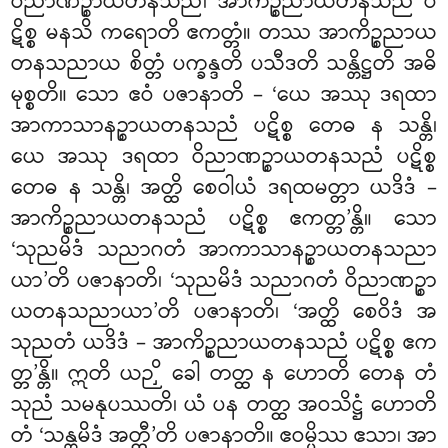
ဝိညာဏဉ္စာယတနသညံ၊ အာကိဉ္စညာယတနသညံ ပ
ဋိစ္စ မနသိ ကရောတိ ဧကတ္တံ။ တဿ အာကိဉ္စညာယ
တနသညာယ စိတ္တံ ပက္ခန္ဒတိ ပသီဒတိ သန္တိဋ္ဌတိ အဓိ
မုစ္စတိ။ သော ဧဝံ ပဇာနာတိ – ‘ယေ အဿု ဒရထာ
အာကာသာနဉ္စာယတနသညံ ပဋိစ္စ တေဓ န
သန္တိ၊
ယေ အဿု ဒရထာ ဝိညာဏဉ္စာယတနသညံ ပဋိစ္စ
တေဓ န သန္တိ၊ အတ္ထိ စေဝါယံ ဒရထမတ္တာ ယဒိဒံ –
အာကိဉ္စညာယတနသညံ ပဋိစ္စ ဧကတ္တ’န္တိ။ သော
‘သုညမိဒံ သညာဂတံ အာကာသာနဉ္စာယတနသညာ
ယာ’တိ ပဇာနာတိ၊ ‘သုညမိဒံ
သညာဂတံ ဝိညာဏဉ္စာ
ယတနသညာယာ’တိ ပဇာနာတိ၊ ‘အတ္ထိ စေဝိဒံ အ
သုညတံ ယဒိဒံ – အာကိဉ္စညာယတနသညံ ပဋိစ္စ ဧက
တ္တ’န္တိ။ ဣတိ ယဉှိ ခေါ တတ္ထ န ဟောတိ တေန တံ
သုညံ သမနုပဿတိ၊ ယံ ပန တတ္ထ အဝသိဋ္ဌံ ဟောတိ
တံ ‘သန္တမိဒံ အတ္ထီ’တိ ပဇာနာတိ။ ဧဝမ္ပိဿ ဧသာ၊ အာ