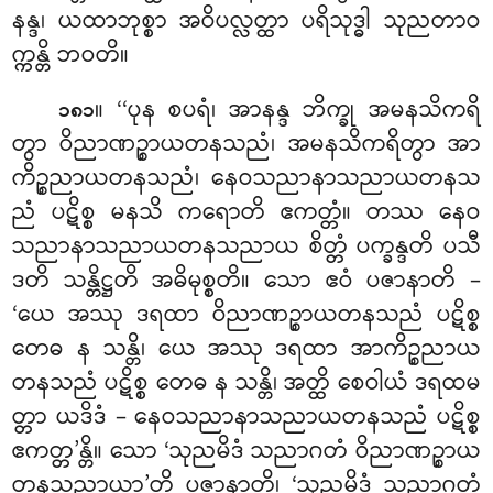
နန္ဒ၊ ယထာဘုစ္စာ အဝိပလ္လတ္ထာ ပရိသုဒ္ဓါ သုညတာဝ
က္ကန္တိ ဘဝတိ။
။ ‘‘ပုန စပရံ၊ အာနန္ဒ ဘိက္ခု အမနသိကရိ
၁၈၁
တွာ ဝိညာဏဉ္စာယတနသညံ၊ အမနသိကရိတွာ အာ
ကိဉ္စညာယတနသညံ၊ နေဝသညာနာသညာယတနသ
ညံ ပဋိစ္စ မနသိ ကရောတိ ဧကတ္တံ။ တဿ နေဝ
သညာနာသညာယတနသညာယ စိတ္တံ ပက္ခန္ဒတိ ပသီ
ဒတိ သန္တိဋ္ဌတိ အဓိမုစ္စတိ။ သော ဧဝံ ပဇာနာတိ –
‘ယေ အဿု ဒရထာ ဝိညာဏဉ္စာယတနသညံ ပဋိစ္စ
တေဓ န
သန္တိ၊ ယေ အဿု ဒရထာ အာကိဉ္စညာယ
တနသညံ ပဋိစ္စ တေဓ န သန္တိ၊ အတ္ထိ စေဝါယံ ဒရထမ
တ္တာ ယဒိဒံ – နေဝသညာနာသညာယတနသညံ ပဋိစ္စ
ဧကတ္တ’န္တိ။ သော ‘သုညမိဒံ သညာဂတံ ဝိညာဏဉ္စာယ
တနသညာယာ’တိ ပဇာနာတိ၊ ‘သုညမိဒံ သညာဂတံ