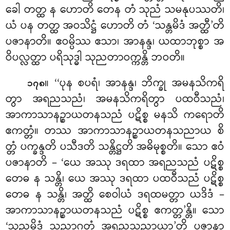
ခေါ တတ္ထ န ဟောတိ တေန တံ သုညံ သမနုပဿတိ၊
ယံ ပန တတ္ထ အဝသိဋ္ဌံ ဟောတိ တံ ‘သန္တမိဒံ အတ္ထီ’တိ
ပဇာနာတိ။ ဧဝမ္ပိဿ ဧသာ၊ အာနန္ဒ၊ ယထာဘုစ္စာ အ
ဝိပလ္လတ္ထာ ပရိသုဒ္ဓါ သုညတာဝက္ကန္တိ ဘဝတိ။
။ ‘‘ပုန စပရံ၊ အာနန္ဒ၊ ဘိက္ခု အမနသိကရိ
၁၇၈
တွာ အရညသညံ၊ အမနသိကရိတွာ ပထဝီသညံ၊
အာကာသာနဉ္စာယတနသညံ ပဋိစ္စ မနသိ ကရောတိ
ဧကတ္တံ။ တဿ အာကာသာနဉ္စာယတနသညာယ စိ
တ္တံ ပက္ခန္ဒတိ ပသီဒတိ သန္တိဋ္ဌတိ အဓိမုစ္စတိ။ သော ဧဝံ
ပဇာနာတိ – ‘ယေ အဿု ဒရထာ အရညသညံ ပဋိစ္စ
တေဓ န သန္တိ၊ ယေ အဿု ဒရထာ ပထဝီသညံ
ပဋိစ္စ
တေဓ န သန္တိ၊ အတ္ထိ စေဝါယံ ဒရထမတ္တာ ယဒိဒံ –
အာကာသာနဉ္စာယတနသညံ ပဋိစ္စ ဧကတ္တ’န္တိ။ သော
‘သုညမိဒံ သညာဂတံ အရညသညာယာ’တိ ပဇာနာ