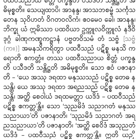
ပထဝီသညာယ
စိတ္တံ ပက္ခန္ဒတိ ပသီဒတိ သန္တိဋ္ဌတိ အ
ဓိမုစ္စတိ။ သေယျထာပိ၊ အာနန္ဒ၊ အာသဘစမ္မံ သင်္ကုသ
တေန သုဝိဟတံ ဝိဂတဝလိကံ၊ ဧဝမေဝ ခေါ၊ အာနန္ဒ၊
ဘိက္ခု ယံ ဣမိဿာ ပထဝိယာ ဥက္ကူလဝိက္ကူလံ နဒီဝိ
ဒုဂ္ဂံ ခါဏုကဏ္ဋကဋ္ဌာနံ ပဗ္ဗတဝိသမံ တံ သဗ္ဗံ
[သဗ္ဗံ
(က။)]
အမနသိကရိတွာ ပထဝီသညံ ပဋိစ္စ မနသိ က
ရောတိ ဧကတ္တံ။ တဿ ပထဝီသညာယ စိတ္တံ ပက္ခန္ဒ
တိ ပသီဒတိ သန္တိဋ္ဌတိ အဓိမုစ္စတိ။ သော ဧဝံ ပဇာနာ
တိ – ‘ယေ အဿု ဒရထာ မနုဿသညံ ပဋိစ္စ တေဓ န
သန္တိ၊ ယေ အဿု ဒရထာ အရညသညံ
ပဋိစ္စ တေဓ န
သန္တိ၊ အတ္ထိ စေဝါယံ ဒရထမတ္တာ ယဒိဒံ – ပထဝီသညံ
ပဋိစ္စ ဧကတ္တ’န္တိ။ သော ‘သုညမိဒံ သညာဂတံ မနုဿ
သညာယာ’တိ ပဇာနာတိ၊ ‘သုညမိဒံ သညာဂတံ အရ
ညသညာယာ’တိ ပဇာနာတိ၊ ‘အတ္ထိ စေဝိဒံ အသုညတံ
ယဒိဒံ – ပထဝီသညံ ပဋိစ္စ ဧကတ္တ’န္တိ။ ဣတိ ယဉှိ