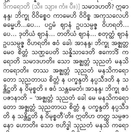
ဒိကရောတိ (သီ။ သျာ။ ကံ။ ပီ။)]
သမာဒဟတိ? ဣဓာ
နန္ဒ၊ ဘိက္ခု ဝိဝိစ္စေဝ ကာမေဟိ ဝိဝိစ္စ အကုသလေဟိ
ဓမ္မေဟိ…ပေ… ပဌမံ ဈာနံ ဥပသမ္ပဇ္ဇ ဝိဟရတိ…
ပေ… ဒုတိယံ ဈာနံ… တတိယံ ဈာနံ… စတုတ္ထံ ဈာနံ
ဥပသမ္ပဇ္ဇ ဝိဟရတိ။ ဧဝံ ခေါ၊ အာနန္ဒ၊ ဘိက္ခု အဇ္ဈတ္တ
မေဝ စိတ္တံ သဏ္ဌပေတိ သန္နိသာဒေတိ ဧကောဒိံ က
ရောတိ သမာဒဟတိ။ သော
အဇ္ဈတ္တံ သုညတံ မနသိ
ကရောတိ။ တဿ အဇ္ဈတ္တံ သုညတံ မနသိကရော
တော သုညတာယ စိတ္တံ န ပက္ခန္ဒတိ နပ္ပသီဒတိ န သ
န္တိဋ္ဌတိ န ဝိမုစ္စတိ
။ ဧဝံ သန္တမေတံ၊ အာနန္ဒ၊ ဘိက္ခု ဧဝံ
ပဇာနာတိ – ‘အဇ္ဈတ္တံ
သုညတံ ခေါ မေ မနသိကရော
တော အဇ္ဈတ္တံ သုညတာယ စိတ္တံ န ပက္ခန္ဒတိ နပ္ပသီဒ
တိ န သန္တိဋ္ဌတိ န ဝိမုစ္စတီ’တိ။ ဣတိဟ တတ္ထ သမ္ပဇာ
နော ဟောတိ။ သော ဗဟိဒ္ဓါ သုညတံ မနသိ ကရော