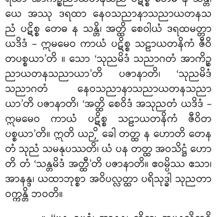
ယေ အဿု ဒရထာ နေဝသညာနာသညာယတနသ
ညံ ပဋိစ္စ တေဓ န သန္တိ၊ အတ္ထိ စေဝါယံ ဒရထမတ္တာ
ယဒိဒံ – ဣမမေဝ ကာယံ ပဋိစ္စ သဠာယတနိကံ ဇီဝိ
တပစ္စယာ’တိ
။ သော ‘သုညမိဒံ သညာဂတံ အာကိဉ္စ
ညာယတနသညာယာ’တိ ပဇာနာတိ၊ ‘သုညမိဒံ
သညာဂတံ နေဝသညာနာသညာယတနသညာ
ယာ’တိ ပဇာနာတိ၊ ‘အတ္ထိ စေဝိဒံ အသုညတံ ယဒိဒံ –
ဣမမေဝ ကာယံ ပဋိစ္စ သဠာယတနိကံ ဇီဝိတ
ပစ္စယာ’တိ။ ဣတိ ယဉှိ ခေါ တတ္ထ န ဟောတိ တေန
တံ သုညံ သမနုပဿတိ၊ ယံ ပန တတ္ထ အဝသိဋ္ဌံ ဟော
တိ တံ ‘သန္တမိဒံ အတ္ထီ’တိ ပဇာနာတိ။ ဧဝမ္ပိဿ ဧသာ၊
အာနန္ဒ၊ ယထာဘုစ္စာ အဝိပလ္လတ္ထာ ပရိသုဒ္ဓါ သုညတာ
ဝက္ကန္တိ ဘဝတိ။