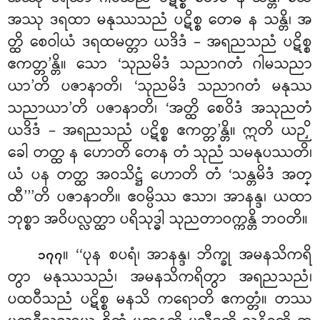
အဿု ဒရထာ မနုဿသညံ ပဋိစ္စ တေဓ န သန္တိ၊ အ
တ္ထိ စေဝါယံ ဒရထမတ္တာ ယဒိဒံ – အရညသညံ ပဋိစ္စ
ဧကတ္တ’န္တိ။ သော ‘သုညမိဒံ သညာဂတံ ဂါမသညာ
ယာ’တိ ပဇာနာတိ၊ ‘သုညမိဒံ သညာဂတံ မနုဿ
သညာယာ’တိ ပဇာနာတိ၊ ‘အတ္ထိ စေဝိဒံ အသုညတံ
ယဒိဒံ – အရညသညံ ပဋိစ္စ ဧကတ္တ’န္တိ။ ဣတိ ယဉှိ
ခေါ တတ္ထ န ဟောတိ တေန တံ သုညံ သမနုပဿတိ၊
ယံ ပန တတ္ထ အဝသိဋ္ဌံ
ဟောတိ တံ ‘သန္တမိဒံ
အတ္
ထီ’’’တိ ပဇာနာတိ။ ဧဝမ္ပိဿ ဧသာ၊ အာနန္ဒ၊ ယထာ
ဘုစ္စာ အဝိပလ္လတ္ထာ ပရိသုဒ္ဓါ သုညတာဝက္ကန္တိ ဘဝတိ။
။ ‘‘ပုန စပရံ၊ အာနန္ဒ၊ ဘိက္ခု အမနသိကရိ
၁၇၇
တွာ မနုဿသညံ၊ အမနသိကရိတွာ အရညသညံ၊
ပထဝီသညံ ပဋိစ္စ မနသိ ကရောတိ ဧကတ္တံ။ တဿ