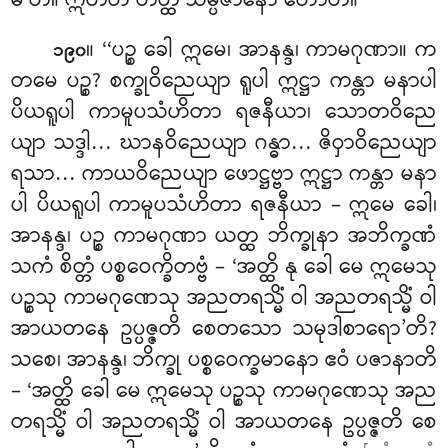
မီ’တိ။ ဣတိဟ တတ္ထ သမ္ပဇာနော ဟောတိ။
။ ‘‘ပဉ္စ
ခေါ ဣမေ၊ အာနန္ဒ၊ ကာမဂုဏာ။ က
၁၉၀
တမေ ပဉ္စ? စက္ခုဝိညေယျာ ရူပါ ဣဋ္ဌာ ကန္တာ မနာပါ
ပိယရူပါ ကာမူပသံဟိတာ ရဇနီယာ၊ သောတဝိညေ
ယျာ
သဒ္ဒါ… ဃာနဝိညေယျာ ဂန္ဓာ… ဇိဝှာဝိညေယျာ
ရသာ… ကာယဝိညေယျာ ဖောဋ္ဌဗ္ဗာ ဣဋ္ဌာ ကန္တာ မနာ
ပါ ပိယရူပါ ကာမူပသံဟိတာ
ရဇနီယာ – ဣမေ ခေါ၊
အာနန္ဒ၊ ပဉ္စ ကာမဂုဏာ ယတ္ထ ဘိက္ခုနာ အဘိက္ခဏံ
သကံ စိတ္တံ ပစ္စဝေက္ခိတဗ္ဗံ – ‘အတ္ထိ နု ခေါ မေ ဣမေသု
ပဉ္စသု ကာမဂုဏေသု အညတရသ္မိံ ဝါ အညတရသ္မိံ ဝါ
အာယတနေ ဥပ္ပဇ္ဇတိ စေတသော သမုဒါစာရော’တိ?
သစေ၊ အာနန္ဒ၊ ဘိက္ခု ပစ္စဝေက္ခမာနော ဧဝံ ပဇာနာတိ
– ‘အတ္ထိ ခေါ မေ ဣမေသု ပဉ္စသု ကာမဂုဏေသု အည
တရသ္မိံ ဝါ အညတရသ္မိံ ဝါ အာယတနေ ဥပ္ပဇ္ဇတိ စေ