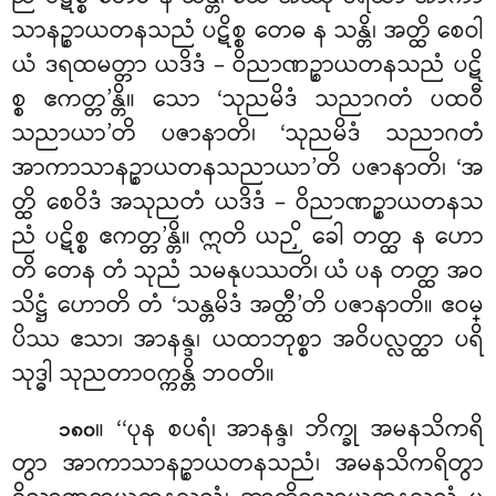
သာနဉ္စာယတနသညံ ပဋိစ္စ တေဓ န သန္တိ၊ အတ္ထိ စေဝါ
ယံ ဒရထမတ္တာ ယဒိဒံ – ဝိညာဏဉ္စာယတနသညံ ပဋိ
စ္စ ဧကတ္တ’န္တိ။ သော ‘သုညမိဒံ သညာဂတံ ပထဝီ
သညာယာ’တိ ပဇာနာတိ၊ ‘သုညမိဒံ သညာဂတံ
အာကာသာနဉ္စာယတနသညာယာ’တိ ပဇာနာတိ၊ ‘အ
တ္ထိ စေဝိဒံ အသုညတံ ယဒိဒံ – ဝိညာဏဉ္စာယတနသ
ညံ ပဋိစ္စ ဧကတ္တ’န္တိ။ ဣတိ ယဉှိ ခေါ တတ္ထ န ဟော
တိ တေန တံ သုညံ သမနုပဿတိ၊ ယံ ပန တတ္ထ အဝ
သိဋ္ဌံ ဟောတိ တံ ‘သန္တမိဒံ အတ္ထီ’တိ ပဇာနာတိ။ ဧဝမ္
ပိဿ ဧသာ၊ အာနန္ဒ၊ ယထာဘုစ္စာ အဝိပလ္လတ္ထာ ပရိ
သုဒ္ဓါ သုညတာဝက္ကန္တိ ဘဝတိ။
။ ‘‘ပုန စပရံ၊ အာနန္ဒ၊ ဘိက္ခု အမနသိကရိ
၁၈၀
တွာ အာကာသာနဉ္စာယတနသညံ၊ အမနသိကရိတွာ