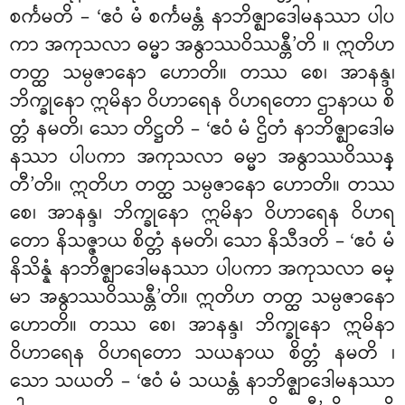
စင်္ကမတိ – ‘ဧဝံ မံ စင်္ကမန္တံ နာဘိဇ္ဈာဒေါမနဿာ ပါပ
ကာ အကုသလာ ဓမ္မာ အနွာဿဝိဿန္တီ’တိ
။ ဣတိဟ
တတ္ထ သမ္ပဇာနော ဟောတိ။ တဿ စေ၊ အာနန္ဒ၊
ဘိက္ခုနော ဣမိနာ ဝိဟာရေန ဝိဟရတော ဌာနာယ စိ
တ္တံ နမတိ၊ သော တိဋ္ဌတိ – ‘ဧဝံ မံ ဌိတံ နာဘိဇ္ဈာဒေါမ
နဿာ ပါပကာ အကုသလာ ဓမ္မာ အနွာဿဝိဿန္
တီ’တိ။ ဣတိဟ တတ္ထ သမ္ပဇာနော ဟောတိ။ တဿ
စေ၊ အာနန္ဒ၊ ဘိက္ခုနော ဣမိနာ ဝိဟာရေန ဝိဟရ
တော နိသဇ္ဇာယ စိတ္တံ နမတိ၊ သော နိသီဒတိ – ‘ဧဝံ မံ
နိသိန္နံ နာဘိဇ္ဈာဒေါမနဿာ ပါပကာ အကုသလာ ဓမ္
မာ အနွာဿဝိဿန္တီ’တိ။ ဣတိဟ တတ္ထ သမ္ပဇာနော
ဟောတိ။ တဿ စေ၊ အာနန္ဒ၊ ဘိက္ခုနော ဣမိနာ
ဝိဟာရေန ဝိဟရတော သယနာယ စိတ္တံ နမတိ
၊
သော သယတိ – ‘ဧဝံ မံ သယန္တံ နာဘိဇ္ဈာဒေါမနဿာ