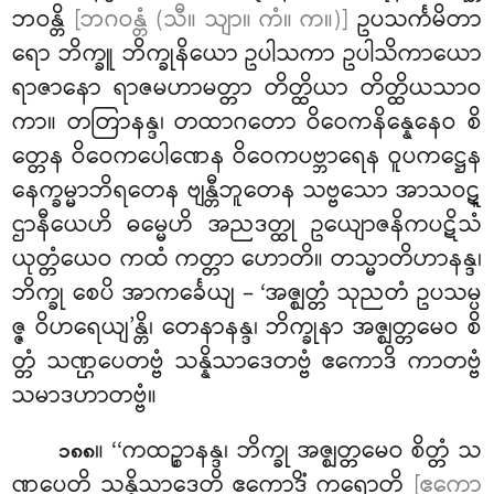
ဘဝန္တိ
[ဘဂဝန္တံ (သီ။ သျာ။ ကံ။ က။)]
ဥပသင်္ကမိတာ
ရော ဘိက္ခူ ဘိက္ခုနိယော ဥပါသကာ ဥပါသိကာယော
ရာဇာနော ရာဇမဟာမတ္တာ တိတ္ထိယာ တိတ္ထိယသာဝ
ကာ။ တတြာနန္ဒ၊ တထာဂတော ဝိဝေကနိန္နေနေဝ စိ
တ္တေန ဝိဝေကပေါဏေန ဝိဝေကပဗ္ဘာရေန ဝူပကဋ္ဌေန
နေက္ခမ္မာဘိရတေန ဗျန္တီဘူတေန သဗ္ဗသော အာသဝဋ္
ဌာနီယေဟိ ဓမ္မေဟိ အညဒတ္ထု ဥယျောဇနိကပဋိသံ
ယုတ္တံယေဝ ကထံ ကတ္တာ ဟောတိ။ တသ္မာတိဟာနန္ဒ၊
ဘိက္ခု စေပိ အာကင်္ခေယျ – ‘အဇ္ဈတ္တံ သုညတံ ဥပသမ္ပ
ဇ္ဇ ဝိဟရေယျ’န္တိ၊ တေနာနန္ဒ၊ ဘိက္ခုနာ အဇ္ဈတ္တမေဝ စိ
တ္တံ သဏ္ဌပေတဗ္ဗံ သန္နိသာဒေတဗ္ဗံ ဧကောဒိ ကာတဗ္ဗံ
သမာဒဟာတဗ္ဗံ။
။ ‘‘ကထဉ္စာနန္ဒ၊ ဘိက္ခု အဇ္ဈတ္တမေဝ စိတ္တံ သ
၁၈၈
ဏ္ဌပေတိ သန္နိသာဒေတိ ဧကောဒိံ ကရောတိ
[ဧကော