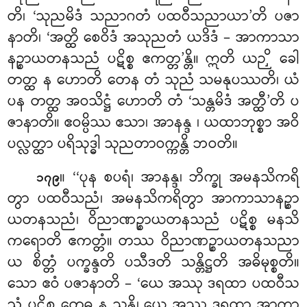
တိ၊ ‘သုညမိဒံ သညာဂတံ ပထဝီသညာယာ’တိ ပဇာ
နာတိ၊ ‘အတ္ထိ စေဝိဒံ အသုညတံ ယဒိဒံ – အာကာသာ
နဉ္စာယတနသညံ ပဋိစ္စ ဧကတ္တ’န္တိ။ ဣတိ ယဉှိ ခေါ
တတ္ထ န ဟောတိ တေန တံ သုညံ သမနုပဿတိ၊ ယံ
ပန တတ္ထ အဝသိဋ္ဌံ ဟောတိ တံ ‘သန္တမိဒံ အတ္ထီ’တိ ပ
ဇာနာတိ။ ဧဝမ္ပိဿ ဧသာ၊ အာနန္ဒ
၊ ယထာဘုစ္စာ အဝိ
ပလ္လတ္ထာ ပရိသုဒ္ဓါ သုညတာဝက္ကန္တိ ဘဝတိ။
။ ‘‘ပုန
စပရံ၊ အာနန္ဒ၊ ဘိက္ခု အမနသိကရိ
၁၇၉
တွာ ပထဝီသညံ၊ အမနသိကရိတွာ အာကာသာနဉ္စာ
ယတနသညံ၊ ဝိညာဏဉ္စာယတနသညံ ပဋိစ္စ မနသိ
ကရောတိ ဧကတ္တံ။ တဿ ဝိညာဏဉ္စာယတနသညာ
ယ စိတ္တံ ပက္ခန္ဒတိ ပသီဒတိ သန္တိဋ္ဌတိ အဓိမုစ္စတိ။
သော ဧဝံ ပဇာနာတိ – ‘ယေ အဿု ဒရထာ ပထဝီသ
ညံ
ပဋိစ္စ တေဓ န သန္တိ၊ ယေ အဿု ဒရထာ အာကာ