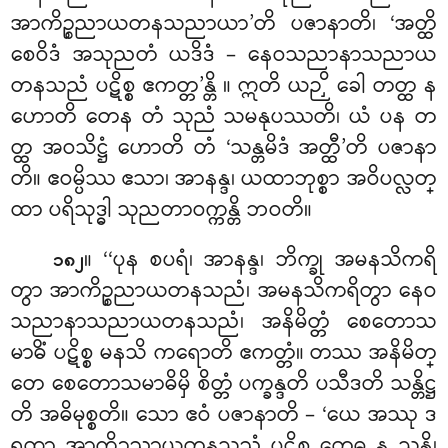
အာကိဉ္စညာယတနသညာယာ’တိ ပဇာနာတိ၊ ‘အတ္ထိ
စေဝိဒံ အသုညတံ
ယဒိဒံ – နေဝသညာနာသညာယ
တနသညံ ပဋိစ္စ ဧကတ္တ’န္တိ
။ ဣတိ ယဉှိ ခေါ တတ္ထ န
ဟောတိ တေန တံ သုညံ သမနုပဿတိ၊ ယံ ပန တ
တ္ထ အဝသိဋ္ဌံ ဟောတိ တံ ‘သန္တမိဒံ အတ္ထီ’တိ ပဇာနာ
တိ။ ဧဝမ္ပိဿ ဧသာ၊ အာနန္ဒ၊ ယထာဘုစ္စာ အဝိပလ္လတ္
ထာ ပရိသုဒ္ဓါ သုညတာဝက္ကန္တိ ဘဝတိ။
။ ‘‘ပုန စပရံ၊ အာနန္ဒ၊ ဘိက္ခု အမနသိကရိ
၁၈၂
တွာ အာကိဉ္စညာယတနသညံ၊ အမနသိကရိတွာ နေဝ
သညာနာသညာယတနသညံ၊ အနိမိတ္တံ စေတောသ
မာဓိံ ပဋိစ္စ မနသိ ကရောတိ ဧကတ္တံ။ တဿ အနိမိတ္
တေ စေတောသမာဓိမှိ စိတ္တံ ပက္ခန္ဒတိ ပသီဒတိ သန္တိဋ္ဌ
တိ အဓိမုစ္စတိ။ သော ဧဝံ ပဇာနာတိ – ‘ယေ အဿု ဒ
ရထာ အာကိဉ္စညာယတနသညံ ပဋိစ္စ တေဓ န သန္တိ၊