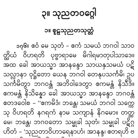
၃။ သုညတဝဂ္ဂေါ
၁။ စူဠသုညတသုတ္တံ
။ ဧဝံ
မေ သုတံ – ဧကံ သမယံ ဘဂဝါ သာဝ
၁၇၆
တ္ထိယံ ဝိဟရတိ ပုဗ္ဗာရာမေ မိဂါရမာတုပါသာဒေ။
အထ ခေါ အာယသ္မာ အာနန္ဒော သာယနှသမယံ ပဋိ
သလ္လာနာ ဝုဋ္ဌိတော ယေန ဘဂဝါ တေနုပသင်္ကမိ၊ ဥပ
သင်္ကမိတွာ ဘဂဝန္တံ အဘိဝါဒေတွာ ဧကမန္တံ နိသီဒိ။
ဧကမန္တံ နိသိန္နော ခေါ အာယသ္မာ အာနန္ဒော ဘဂဝန္တံ
ဧတဒဝေါစ – ‘‘ဧကမိဒံ၊ ဘန္တေ၊ သမယံ ဘဂဝါ သက္ကေ
သု ဝိဟရတိ နဂရကံ နာမ သကျာနံ နိဂမော။ တတ္ထ
မေ၊ ဘန္တေ၊ ဘဂဝတော သမ္မုခါ သုတံ၊ သမ္မုခါ ပဋိဂ္ဂ
ဟိတံ – ‘သုညတာဝိဟာရေနာဟံ၊ အာနန္ဒ၊ ဧတရဟိ ဗ