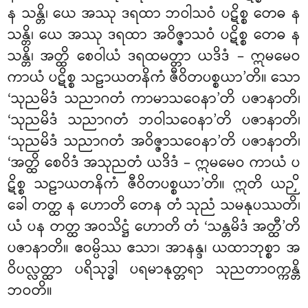
န သန္တိ၊ ယေ အဿု ဒရထာ ဘဝါသဝံ ပဋိစ္စ တေဓ န
သန္တိ၊ ယေ အဿု ဒရထာ အဝိဇ္ဇာသဝံ ပဋိစ္စ တေဓ န
သန္တိ၊ အတ္ထိ စေဝါယံ ဒရထမတ္တာ ယဒိဒံ – ဣမမေဝ
ကာယံ ပဋိစ္စ သဠာယတနိကံ
ဇီဝိတပစ္စယာ’တိ။ သော
‘သုညမိဒံ သညာဂတံ ကာမာသဝေနာ’တိ ပဇာနာတိ၊
‘သုညမိဒံ သညာဂတံ ဘဝါသဝေနာ’တိ ပဇာနာတိ၊
‘သုညမိဒံ သညာဂတံ အဝိဇ္ဇာသဝေနာ’တိ ပဇာနာတိ၊
‘အတ္ထိ စေဝိဒံ အသုညတံ ယဒိဒံ – ဣမမေဝ ကာယံ ပ
ဋိစ္စ သဠာယတနိကံ ဇီဝိတပစ္စယာ’တိ။ ဣတိ ယဉှိ
ခေါ တတ္ထ န ဟောတိ တေန တံ သုညံ သမနုပဿတိ၊
ယံ ပန တတ္ထ အဝသိဋ္ဌံ ဟောတိ တံ ‘သန္တမိဒံ အတ္ထီ’တိ
ပဇာနာတိ။ ဧဝမ္ပိဿ ဧသာ၊ အာနန္ဒ၊ ယထာဘုစ္စာ အ
ဝိပလ္လတ္ထာ
ပရိသုဒ္ဓါ ပရမာနုတ္တရာ သုညတာဝက္ကန္တိ
ဘဝတိ။