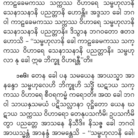
ကာဠခေမကဿ
သက္ကဿ ဝိဟာရေ သမ္ဗဟုလာနိ
သေနာသနာနိ ပညတ္တာနိ ဟောန္တိ။ အဒ္ဒသာ ခေါ ဘဂ
ဝါ ကာဠခေမကဿ သက္ကဿ ဝိဟာရေ သမ္ဗဟုလာနိ
သေနာသနာနိ
ပညတ္တာနိ။ ဒိသွာန ဘဂဝတော ဧတဒ
ဟောသိ – ‘‘သမ္ဗဟုလာနိ ခေါ ကာဠခေမကဿ သက္
ကဿ ဝိဟာရေ သေနာသနာနိ ပညတ္တာနိ။ သမ္ဗဟု
လာ နု ခေါ ဣဓ ဘိက္ခူ ဝိဟရန္တီ’’တိ။
။ တေန ခေါ ပန သမယေန အာယသ္မာ အာ
၁၈၆
နန္ဒော သမ္ဗဟုလေဟိ ဘိက္ခူဟိ သဒ္ဓိံ ဃဋာယ သက္
ကဿ ဝိဟာရေ စီဝရကမ္မံ ကရောတိ။ အထ ခေါ ဘဂ
ဝါ သာယနှသမယံ ပဋိသလ္လာနာ ဝုဋ္ဌိတော ယေန ဃ
ဋာယ သက္ကဿ ဝိဟာရော တေနုပသင်္ကမိ၊ ဥပသင်္ကမိ
တွာ ပညတ္တေ အာသနေ နိသီဒိ။ နိသဇ္ဇ ခေါ ဘဂဝါ
အာယသ္မန္တံ အာနန္ဒံ အာမန္တေသိ – ‘‘သမ္ဗဟုလာနိ ခေါ၊