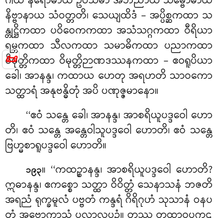
ဂါယ နိရောဓာယ ဥပသမာ အဘိညာယ သမ္ဗောဓာယ
နိဗ္ဗာနာယ သံဝတ္တတိ၊ သေယျထိဒံ – အပ္ပိစ္ဆကထာ သ
န္တုဋ္ဌိကထာ ပဝိဝေကကထာ အသံသဂ္ဂကထာ ဝီရိယာ
ရမ္ဘကထာ သီလကထာ သမာဓိကထာ
ပညာကထာ
📜
ဝိမုတ္တိကထာ ဝိမုတ္တိဉာဏဒဿနကထာ – ဧဝရူပိယာ
ခေါ၊ အာနန္ဒ၊ ကထာယ ဟေတု အရဟတိ သာဝကော
သတ္ထာရံ အနုဗန္ဓိတုံ အပိ ပဏုဇ္ဇမာနော။
‘‘ဧဝံ သန္တေ ခေါ၊ အာနန္ဒ၊ အာစရိယူပဒ္ဒဝေါ ဟော
တိ၊ ဧဝံ သန္တေ အန္တေဝါသူပဒ္ဒဝေါ ဟောတိ၊ ဧဝံ သန္တေ
ဗြဟ္မစာရူပဒ္ဒဝေါ ဟောတိ။
။ ‘‘ကထဉ္စာနန္ဒ၊ အာစရိယူပဒ္ဒဝေါ ဟောတိ?
၁၉၃
ဣဓာနန္ဒ၊ ဧကစ္စော သတ္ထာ ဝိဝိတ္တံ သေနာသနံ ဘဇတိ
အရညံ ရုက္ခမူလံ ပဗ္ဗတံ ကန္ဒရံ ဂိရိဂုဟံ သုသာနံ ဝနပ
တ္ထံ
အဗ္ဘောကာသံ ပလာလပုဉ္ဇံ။ တဿ တထာဝူပကဋ္