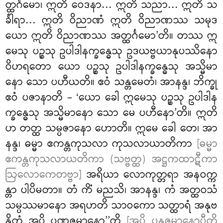
တ္ထင်္ဂမော၊ ဣတိ ဝေဒနာ…
ဣတိ သညာ… ဣတိ သ
င်္ခါရာ… ဣတိ ဝိညာဏံ ဣတိ ဝိညာဏဿ သမုဒ
ယော ဣတိ ဝိညာဏဿ အတ္ထင်္ဂမော’တိ။ တဿ ဣ
မေသု ပဉ္စသု ဥပါဒါနက္ခန္ဓေသု ဥဒယဗ္ဗယာနုပဿိနော
ဝိဟရတော ယော ပဉ္စသု ဥပါဒါနက္ခန္ဓေသု အသ္မိမာ
နော သော ပဟီယတိ။ ဧဝံ သန္တမေတံ၊ အာနန္ဒ၊ ဘိက္ခု
ဧဝံ ပဇာနာတိ – ‘ယော ခေါ ဣမေသု ပဉ္စသု ဥပါဒါန
က္ခန္ဓေသု အသ္မိမာနော သော မေ ပဟီနော’တိ။ ဣတိ
ဟ တတ္ထ သမ္ပဇာနော ဟောတိ။ ဣမေ ခေါ တေ၊ အာ
နန္ဒ၊ ဓမ္မာ ဧကန္တကုသလာ ကုသလာယာတိကာ
[ဓမ္မာ
ဧကန္တကုသလာယတိကာ (သဗ္ဗတ္ထ) အဋ္ဌကထာဋီကာ
ဩလောကေတဗ္ဗာ]
အရိယာ လောကုတ္တရာ အနဝက္က
န္တာ ပါပိမတာ။ တံ ကိံ မညသိ၊ အာနန္ဒ၊ ကံ အတ္ထဝသံ
သမ္ပဿမာနော အရဟတိ သာဝကော သတ္ထာရံ အနုဗ
န္ဓိတုံ အပိ ပဏုဇ္ဇမာနော’’တိ
[အပိ ပနုဇ္ဇမာနောပီတိ