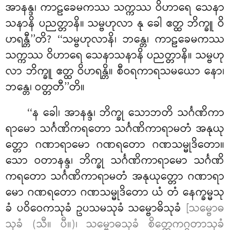
အာနန္ဒ၊ ကာဠခေမကဿ
သက္ကဿ ဝိဟာရေ သေနာ
သနာနိ ပညတ္တာနိ။ သမ္ဗဟုလာ နု ခေါ ဧတ္ထ ဘိက္ခူ ဝိ
ဟရန္တီ’’တိ? ‘‘သမ္ဗဟုလာနိ၊ ဘန္တေ၊ ကာဠခေမကဿ
သက္ကဿ ဝိဟာရေ သေနာသနာနိ ပညတ္တာနိ။ သမ္ဗဟု
လာ ဘိက္ခူ ဧတ္ထ ဝိဟရန္တိ။ စီဝရကာရသမယော နော၊
ဘန္တေ၊ ဝတ္တတီ’’တိ။
‘‘န ခေါ၊ အာနန္ဒ၊ ဘိက္ခု သောဘတိ သင်္ဂဏိကာ
ရာမော သင်္ဂဏိကရတော သင်္ဂဏိကာရာမတံ အနုယု
တ္တော ဂဏာရာမော ဂဏရတော ဂဏသမ္မုဒိတော။
သော ဝတာနန္ဒ၊ ဘိက္ခု သင်္ဂဏိကာရာမော သင်္ဂဏိ
ကရတော သင်္ဂဏိကာရာမတံ အနုယုတ္တော ဂဏာရာ
မော ဂဏရတော ဂဏသမ္မုဒိတော ယံ တံ နေက္ခမ္မသု
ခံ ပဝိဝေကသုခံ ဥပသမသုခံ သမ္ဗောဓိသုခံ
[သမ္ဗောဓ
သုခံ (သီ။ ပီ။)၊ သမ္ဗောဓသုခံ စိတ္တေကဂ္ဂတာသုခံ