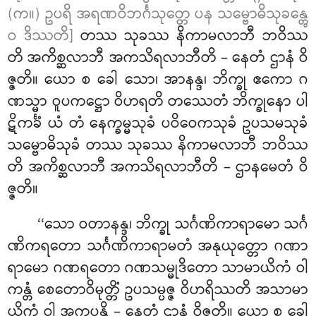
(က။) ဥပရိ အရဏဝိဘင်္ဂသုတ္တေ ပန သမ္ဗောဓိသုခန္တွေ
ဝ ဒိဿတိ]
တဿ သုခဿ နိကာမလာဘီ ဘဝိဿ
တိ အကိစ္ဆလာဘီ အကသိရလာဘီတိ – နေတံ ဌာနံ ဝိ
ဇ္ဇတိ။ ယော စ ခေါ သော၊ အာနန္ဒ၊ ဘိက္ခု ဧကော ဂ
ဏသ္မာ ဝူပကဋ္ဌော ဝိဟရတိ တဿေတံ ဘိက္ခုနော ပါ
ဋိကင်္ခံ ယံ တံ နေက္ခမ္မသုခံ ပဝိဝေကသုခံ ဥပသမသုခံ
သမ္ဗောဓိသုခံ
တဿ သုခဿ နိကာမလာဘီ ဘဝိဿ
တိ အကိစ္ဆလာဘီ အကသိရလာဘီတိ – ဌာနမေတံ ဝိ
ဇ္ဇတိ။
‘‘သော ဝတာနန္ဒ၊ ဘိက္ခု သင်္ဂဏိကာရာမော သင်္ဂ
ဏိကရတော သင်္ဂဏိကာရာမတံ အနုယုတ္တော ဂဏာ
ရာမော ဂဏရတော ဂဏသမ္မုဒိတော သာမာယိကံ ဝါ
ကန္တံ စေတောဝိမုတ္တိံ ဥပသမ္ပဇ္ဇ ဝိဟရိဿတိ အသာမာ
ယိကံ ဝါ အကုပ္ပန္တိ – နေတံ ဌာနံ ဝိဇ္ဇတိ။ ယော စ ခေါ