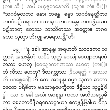
(က။ သီ။)၊ အပိ ပယုဇ္ဇမာနောတိ (သျာ။ ကံ။ ပီ။)]
?
‘‘ဘဂဝံမူလကာ နော၊ ဘန္တေ၊ ဓမ္မာ ဘဂဝံနေတ္တိကာ
ဘဂဝံပဋိသရဏာ
။ သာဓု ဝတ၊ ဘန္တေ၊ ဘဂဝန္တံယေဝ
ပဋိဘာတု ဧတဿ ဘာသိတဿ အတ္ထော။ ဘဂဝ
တော သုတွာ ဘိက္ခူ ဓာရေဿန္တီ’’တိ။
။ ‘‘န ခေါ၊ အာနန္ဒ၊ အရဟတိ သာဝကော သ
၁၉၂
တ္ထာရံ အနုဗန္ဓိတုံ၊ ယဒိဒံ သုတ္တံ ဂေယျံ ဝေယျာကရဏံ
တဿ ဟေတု
[ဝေယျာကရဏဿ ဟေတု (က။)]
။
တံ ကိဿ ဟေတု? ဒီဃရတ္တဿ
[ဒီဃရတ္တံ + အဿာ
တိ ပဒစ္ဆေဒေါ]
ဟိ တေ၊ အာနန္ဒ၊ ဓမ္မာ သုတာ ဓာတာ
ဝစသာ ပရိစိတာ မနသာနုပေက္ခိတာ ဒိဋ္ဌိယာ သုပ္ပဋိဝိ
ဒ္ဓါ။ ယာ စ ခေါ အယံ၊ အာနန္ဒ၊ ကထာ အဘိသလ္လေခိ
ကာ စေတောဝိနီဝရဏသပ္ပာယာ ဧကန္တနိဗ္ဗိဒါယ ဝိရာ