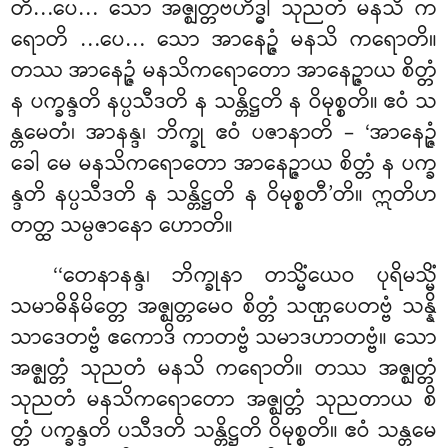
တိ…ပေ… သော အဇ္ဈတ္တဗဟိဒ္ဓါ သုညတံ မနသိ က
ရောတိ
…ပေ… သော အာနေဉ္ဇံ မနသိ ကရောတိ။
တဿ အာနေဉ္ဇံ မနသိကရောတော အာနေဉ္ဇာယ စိတ္တံ
န ပက္ခန္ဒတိ နပ္ပသီဒတိ န သန္တိဋ္ဌတိ န ဝိမုစ္စတိ။ ဧဝံ သ
န္တမေတံ၊ အာနန္ဒ၊ ဘိက္ခု ဧဝံ ပဇာနာတိ – ‘အာနေဉ္ဇံ
ခေါ မေ မနသိကရောတော အာနေဉ္ဇာယ စိတ္တံ န ပက္ခ
န္ဒတိ နပ္ပသီဒတိ န သန္တိဋ္ဌတိ န ဝိမုစ္စတီ’တိ။ ဣတိဟ
တတ္ထ သမ္ပဇာနော ဟောတိ။
‘‘တေနာနန္ဒ၊ ဘိက္ခုနာ တသ္မိံယေဝ ပုရိမသ္မိံ
သမာဓိနိမိတ္တေ အဇ္ဈတ္တမေဝ စိတ္တံ သဏ္ဌပေတဗ္ဗံ သန္နိ
သာဒေတဗ္ဗံ ဧကောဒိ ကာတဗ္ဗံ သမာဒဟာတဗ္ဗံ။ သော
အဇ္ဈတ္တံ သုညတံ မနသိ ကရောတိ။ တဿ အဇ္ဈတ္တံ
သုညတံ မနသိကရောတော အဇ္ဈတ္တံ သုညတာယ စိ
တ္တံ ပက္ခန္ဒတိ ပသီဒတိ သန္တိဋ္ဌတိ ဝိမုစ္စတိ။ ဧဝံ သန္တမေ