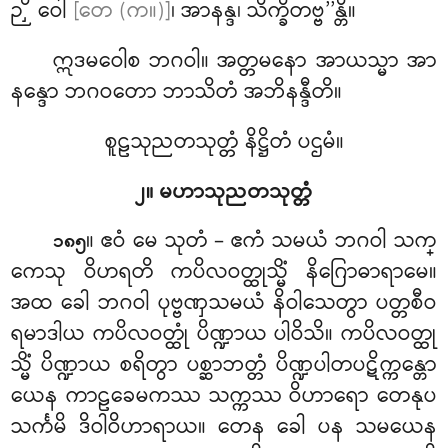
ဉှိ ဝေါ
[တေ (က။)]
၊ အာနန္ဒ၊ သိက္ခိတဗ္ဗ’’န္တိ။
ဣဒမဝေါစ ဘဂဝါ။ အတ္တမနော အာယသ္မာ အာ
နန္ဒော ဘဂဝတော ဘာသိတံ အဘိနန္ဒီတိ။
စူဠသုညတသုတ္တံ နိဋ္ဌိတံ ပဌမံ။
၂။ မဟာသုညတသုတ္တံ
။ ဧဝံ
မေ သုတံ – ဧကံ သမယံ ဘဂဝါ သက္
၁၈၅
ကေသု ဝိဟရတိ ကပိလဝတ္ထုသ္မိံ နိဂြောဓာရာမေ။
အထ ခေါ ဘဂဝါ ပုဗ္ဗဏှသမယံ နိဝါသေတွာ ပတ္တစီဝ
ရမာဒါယ ကပိလဝတ္ထုံ ပိဏ္ဍာယ ပါဝိသိ။ ကပိလဝတ္ထု
သ္မိံ ပိဏ္ဍာယ စရိတွာ ပစ္ဆာဘတ္တံ ပိဏ္ဍပါတပဋိက္ကန္တော
ယေန ကာဠခေမကဿ သက္ကဿ ဝိဟာရော တေနုပ
သင်္ကမိ ဒိဝါဝိဟာရာယ။ တေန ခေါ ပန သမယေန