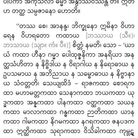
ပါပကာ အကုသလာ ဓမ္မာ အနွာဿဝိဿန္တီ’တိ။ ဣတိ
ဟ တတ္ထ သမ္ပဇာနော ဟောတိ။
‘‘တဿ
စေ၊ အာနန္ဒ၊ ဘိက္ခုနော ဣမိနာ ဝိဟာ
ရေန ဝိဟရတော ကထာယ
[ဘဿာယ (သီ။)၊
ဘာသာယ (သျာ။ ကံ။ ပီ။)]
စိတ္တံ နမတိ၊ သော – ‘ယာ
ယံ ကထာ ဟီနာ ဂမ္မာ ပေါထုဇ္ဇနိကာ အနရိယာ အန
တ္ထသံဟိတာ န နိဗ္ဗိဒါယ န ဝိရာဂါယ န နိရောဓာယ န
ဥပသမာယ န အဘိညာယ န သမ္ဗောဓာယ န နိဗ္ဗာနာ
ယ သံဝတ္တတိ၊ သေယျထိဒံ – ရာဇကထာ စောရက
ထာ မဟာမတ္တကထာ သေနာကထာ ဘယကထာ ယု
ဒ္ဓကထာ
အန္နကထာ ပါနကထာ ဝတ္ထကထာ သယန
ကထာ မာလာကထာ ဂန္ဓကထာ ဉာတိကထာ ယာန
ကထာ ဂါမကထာ နိဂမကထာ နဂရကထာ ဇနပဒက
ထာ ဣတ္ထိကထာ သုရာကထာ ဝိသိခါကထာ ကုမ္ဘဋ္