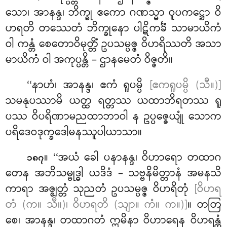
သော၊ အာနန္ဒ၊ ဘိက္ခု ဧကော ဂဏသ္မာ ဝူပကဋ္ဌော
ဝိ
ဟရတိ တဿေတံ ဘိက္ခုနော ပါဋိကင်္ခံ သာမာယိကံ
ဝါ ကန္တံ စေတောဝိမုတ္တိံ
ဥပသမ္ပဇ္ဇ ဝိဟရိဿတိ အသာ
မာယိကံ ဝါ အကုပ္ပန္တိ – ဌာနမေတံ ဝိဇ္ဇတိ။
‘‘နာဟံ၊ အာနန္ဒ၊ ဧကံ ရူပမ္ပိ
[ဧကရူပမ္ပိ (သီ။)]
သမနုပဿာမိ ယတ္ထ ရတ္တဿ ယထာဘိရတဿ ရူ
ပဿ ဝိပရိဏာမညထာဘာဝါ န ဥပ္ပဇ္ဇေယျုံ သောက
ပရိဒေဝဒုက္ခဒေါမနဿူပါယာသာ။
။ ‘‘အယံ
ခေါ ပနာနန္ဒ၊ ဝိဟာရော တထာဂ
၁၈၇
တေန အဘိသမ္ဗုဒ္ဓါ ယဒိဒံ – သဗ္ဗနိမိတ္တာနံ အမနသိ
ကာရာ အဇ္ဈတ္တံ သုညတံ ဥပသမ္ပဇ္ဇ ဝိဟရိတုံ
[ဝိဟရ
တံ (က။ သီ။)၊ ဝိဟရတိ (သျာ။ ကံ။ က။)]
။ တတြ
စေ၊ အာနန္ဒ၊ တထာဂတံ ဣမိနာ ဝိဟာရေန ဝိဟရန္တံ