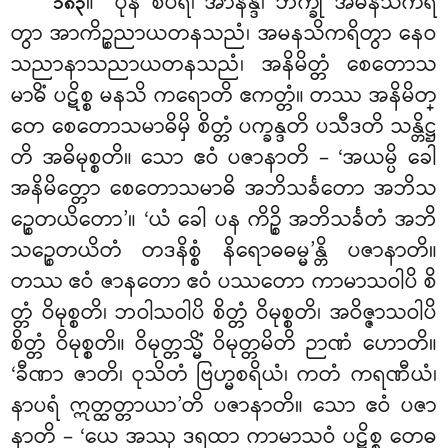
။ ‘‘ပုန စပရံ၊ အာနန္ဒ၊ ဘိက္ခု အမနသိကရိ
၁၈၃
တွာ အာကိဉ္စညာယတနသညံ၊ အမနသိကရိတွာ နေဝ
သညာနာသညာယတနသညံ၊ အနိမိတ္တံ စေတောသ
မာဓိံ
ပဋိစ္စ မနသိ ကရောတိ ဧကတ္တံ။ တဿ အနိမိတ္
တေ စေတောသမာဓိမှိ စိတ္တံ ပက္ခန္ဒတိ ပသီဒတိ သန္တိဋ္ဌ
တိ အဓိမုစ္စတိ။ သော ဧဝံ ပဇာနာတိ – ‘အယမ္ပိ ခေါ
အနိမိတ္တော စေတောသမာဓိ အဘိသင်္ခတော အဘိသ
ဉ္စေတယိတော’။ ‘ယံ ခေါ ပန ကိဉ္စိ အဘိသင်္ခတံ အဘိ
သဉ္စေတယိတံ တဒနိစ္စံ နိရောဓဓမ္မ’န္တိ ပဇာနာတိ။
တဿ ဧဝံ ဇာနတော ဧဝံ ပဿတော ကာမာသဝါပိ စိ
တ္တံ ဝိမုစ္စတိ၊ ဘဝါသဝါပိ စိတ္တံ ဝိမုစ္စတိ၊ အဝိဇ္ဇာသဝါပိ
စိတ္တံ ဝိမုစ္စတိ။ ဝိမုတ္တသ္မိံ ဝိမုတ္တမိတိ ဉာဏံ ဟောတိ။
‘ခီဏာ ဇာတိ၊ ဝုသိတံ ဗြဟ္မစရိယံ၊ ကတံ ကရဏီယံ၊
နာပရံ ဣတ္ထတ္တာယာ’တိ ပဇာနာတိ။ သော ဧဝံ ပဇာ
နာတိ – ‘ယေ အဿု ဒရထာ
ကာမာသဝံ ပဋိစ္စ တေဓ