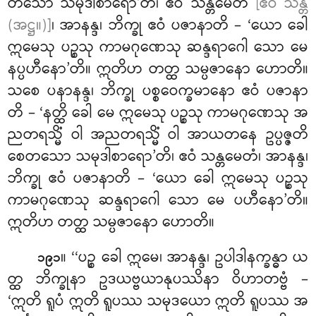
တသော သမုဒါစာရော’တိ၊ ဧဝံ သန္တမေတံ
[ဧဝံ သန္တံ
(အဋ္ဌ။)]
၊ အာနန္ဒ၊ ဘိက္ခု ဧဝံ ပဇာနာတိ – ‘ယော ခေါ
ဣမေသု ပဉ္စသု ကာမဂုဏေသု ဆန္ဒရာဂေါ သော မေ
နပ္ပဟီနော’တိ။ ဣတိဟ တတ္ထ သမ္ပဇာနော ဟောတိ။
သစေ ပနာနန္ဒ၊ ဘိက္ခု ပစ္စဝေက္ခမာနော ဧဝံ ပဇာနာ
တိ – ‘နတ္ထိ ခေါ မေ ဣမေသု ပဉ္စသု ကာမဂုဏေသု အ
ညတရသ္မိံ ဝါ အညတရသ္မိံ ဝါ အာယတနေ ဥပ္ပဇ္ဇတိ
စေတသော သမုဒါစာရော’တိ၊ ဧဝံ သန္တမေတံ၊ အာနန္ဒ၊
ဘိက္ခု ဧဝံ ပဇာနာတိ – ‘ယော ခေါ ဣမေသု ပဉ္စသု
ကာမဂုဏေသု ဆန္ဒရာဂေါ သော မေ ပဟီနော’တိ။
ဣတိဟ တတ္ထ သမ္ပဇာနော ဟောတိ။
။ ‘‘ပဉ္စ ခေါ ဣမေ၊ အာနန္ဒ၊ ဥပါဒါနက္ခန္ဓာ ယ
၁၉၁
တ္ထ ဘိက္ခုနာ ဥဒယဗ္ဗယာနုပဿိနာ ဝိဟာတဗ္ဗံ –
‘ဣတိ ရူပံ ဣတိ ရူပဿ သမုဒယော
ဣတိ ရူပဿ အ