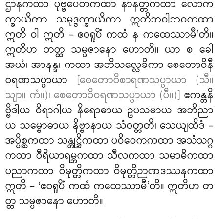
ဌာနကထာ ပုဗ္ဗပေတကထာ နာနတ္တကထာ လောက
က္ခာယိကာ သမုဒ္ဒက္ခာယိကာ ဣတိဘဝါဘဝကထာ
ဣတိ ဝါ ဣတိ – ဧဝရူပိံ ကထံ န ကထေဿာမီ’တိ။
ဣတိဟ တတ္ထ သမ္ပဇာနော ဟောတိ။ ယာ စ ခေါ
အယံ၊ အာနန္ဒ၊ ကထာ အဘိသလ္လေခိကာ စေတောဝိနီ
ဝရဏသပ္ပာယာ
[စေတောဝိစာရဏသပ္ပာယာ (သီ။
သျာ။ ကံ။)၊ စေတောဝိဝရဏသပ္ပာယာ (ပီ။)]
ဧကန္တနိ
ဗ္ဗိဒါယ ဝိရာဂါယ နိရောဓာယ ဥပသမာယ အဘိညာ
ယ သမ္ဗောဓာယ နိဗ္ဗာနာယ သံဝတ္တတိ၊ သေယျထိဒံ –
အပ္ပိစ္ဆကထာ သန္တုဋ္ဌိကထာ ပဝိဝေကကထာ အသံသဂ္ဂ
ကထာ ဝီရိယာရမ္ဘကထာ သီလကထာ သမာဓိကထာ
ပညာကထာ ဝိမုတ္တိကထာ ဝိမုတ္တိဉာဏဒဿနကထာ
ဣတိ – ‘ဧဝရူပိံ ကထံ ကထေဿာမီ’တိ။ ဣတိဟ တ
တ္ထ သမ္ပဇာနော ဟောတိ။