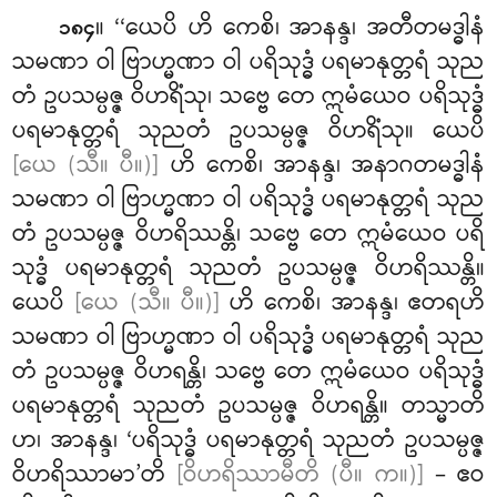
။ ‘‘ယေပိ ဟိ ကေစိ၊ အာနန္ဒ၊ အတီတမဒ္ဓါနံ
၁၈၄
သမဏာ ဝါ ဗြာဟ္မဏာ
ဝါ ပရိသုဒ္ဓံ ပရမာနုတ္တရံ သုည
တံ ဥပသမ္ပဇ္ဇ ဝိဟရိံသု၊ သဗ္ဗေ တေ ဣမံယေဝ ပရိသုဒ္ဓံ
ပရမာနုတ္တရံ သုညတံ ဥပသမ္ပဇ္ဇ ဝိဟရိံသု။ ယေပိ
[ယေ (သီ။ ပီ။)]
ဟိ ကေစိ၊ အာနန္ဒ၊ အနာဂတမဒ္ဓါနံ
သမဏာ ဝါ ဗြာဟ္မဏာ ဝါ ပရိသုဒ္ဓံ ပရမာနုတ္တရံ သုည
တံ ဥပသမ္ပဇ္ဇ ဝိဟရိဿန္တိ၊ သဗ္ဗေ တေ ဣမံယေဝ ပရိ
သုဒ္ဓံ ပရမာနုတ္တရံ သုညတံ ဥပသမ္ပဇ္ဇ ဝိဟရိဿန္တိ။
ယေပိ
[ယေ (သီ။ ပီ။)]
ဟိ ကေစိ၊ အာနန္ဒ၊ ဧတရဟိ
သမဏာ ဝါ ဗြာဟ္မဏာ ဝါ ပရိသုဒ္ဓံ ပရမာနုတ္တရံ သုည
တံ ဥပသမ္ပဇ္ဇ ဝိဟရန္တိ၊ သဗ္ဗေ တေ ဣမံယေဝ ပရိသုဒ္ဓံ
ပရမာနုတ္တရံ သုညတံ ဥပသမ္ပဇ္ဇ ဝိဟရန္တိ။ တသ္မာတိ
ဟ၊ အာနန္ဒ၊ ‘ပရိသုဒ္ဓံ ပရမာနုတ္တရံ သုညတံ ဥပသမ္ပဇ္ဇ
ဝိဟရိဿာမာ’တိ
[ဝိဟရိဿာမီတိ (ပီ။ က။)]
– ဧဝ