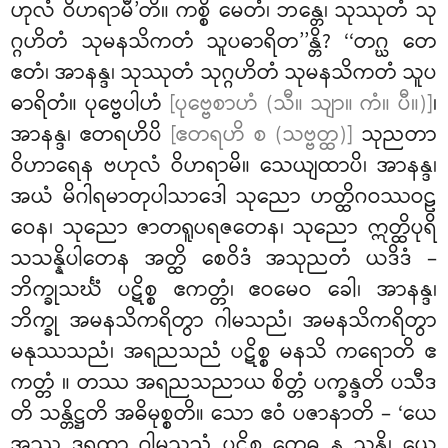
ဟုလံ ဝိဟရာမီ’တိ။ ကစ္စိ မေတံ၊ ဘန္တေ၊ သုဿုတံ သု
ဂ္ဂဟိတံ သုမနသိကတံ သူပဓာရိတ’’န္တိ? ‘‘တဂ္ဃ တေ
ဧတံ၊ အာနန္ဒ၊ သုဿုတံ သုဂ္ဂဟိတံ သုမနသိကတံ သူပ
ဓာရိတံ။ ပုဗ္ဗေပါဟံ
[ပုဗ္ဗေစာဟံ (သီ။ သျာ။ ကံ။ ပီ။)]
၊
အာနန္ဒ၊ ဧတရဟိပိ
[ဧတရဟိ စ (သဗ္ဗတ္ထ)]
သုညတာ
ဝိဟာရေန ဗဟုလံ ဝိဟရာမိ။ သေယျထာပိ၊ အာနန္ဒ၊
အယံ မိဂါရမာတုပါသာဒေါ သုညော ဟတ္ထိဂဝဿဝဠ
ဝေန၊ သုညော ဇာတရူပရဇတေန၊ သုညော ဣတ္ထိပုရိ
သသန္နိပါတေန အတ္ထိ စေဝိဒံ အသုညတံ ယဒိဒံ –
ဘိက္ခုသင်္ဃံ ပဋိစ္စ ဧကတ္တံ၊ ဧဝမေဝ ခေါ၊ အာနန္ဒ၊
ဘိက္ခု အမနသိကရိတွာ ဂါမသညံ၊ အမနသိကရိတွာ
မနုဿသညံ၊ အရညသညံ ပဋိစ္စ မနသိ ကရောတိ ဧ
ကတ္တံ
။ တဿ အရညသညာယ စိတ္တံ ပက္ခန္ဒတိ ပသီဒ
တိ သန္တိဋ္ဌတိ အဓိမုစ္စတိ။ သော ဧဝံ ပဇာနာတိ – ‘ယေ
အဿု ဒရထာ ဂါမသညံ ပဋိစ္စ တေဓ န သန္တိ၊ ယေ