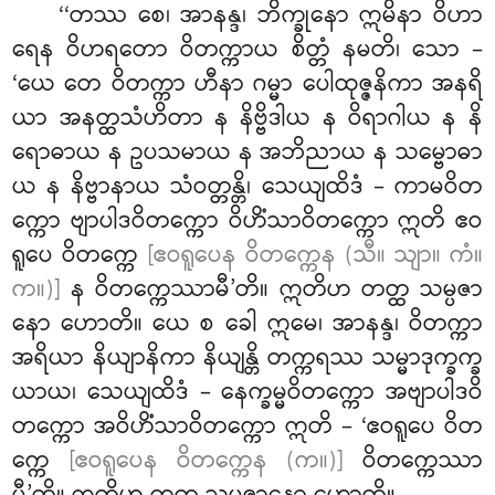
‘‘တဿ စေ၊ အာနန္ဒ၊ ဘိက္ခုနော ဣမိနာ ဝိဟာ
ရေန ဝိဟရတော ဝိတက္ကာယ
စိတ္တံ နမတိ၊ သော –
‘ယေ တေ ဝိတက္ကာ ဟီနာ ဂမ္မာ ပေါထုဇ္ဇနိကာ အနရိ
ယာ အနတ္ထသံဟိတာ န နိဗ္ဗိဒါယ န ဝိရာဂါယ န နိ
ရောဓာယ န ဥပသမာယ န အဘိညာယ န သမ္ဗောဓာ
ယ န နိဗ္ဗာနာယ သံဝတ္တန္တိ၊ သေယျထိဒံ – ကာမဝိတ
က္ကော ဗျာပါဒဝိတက္ကော ဝိဟိံသာဝိတက္ကော ဣတိ ဧဝ
ရူပေ ဝိတက္ကေ
[ဧဝရူပေန ဝိတက္ကေန (သီ။ သျာ။ ကံ။
က။)]
န ဝိတက္ကေဿာမီ’တိ။ ဣတိဟ တတ္ထ သမ္ပဇာ
နော ဟောတိ။ ယေ စ ခေါ ဣမေ၊ အာနန္ဒ၊ ဝိတက္ကာ
အရိယာ နိယျာနိကာ နိယျန္တိ တက္ကရဿ သမ္မာဒုက္ခက္ခ
ယာယ၊ သေယျထိဒံ – နေက္ခမ္မဝိတက္ကော အဗျာပါဒဝိ
တက္ကော အဝိဟိံသာဝိတက္ကော ဣတိ – ‘ဧဝရူပေ ဝိတ
က္ကေ
[ဧဝရူပေန ဝိတက္ကေန (က။)]
ဝိတက္ကေဿာ