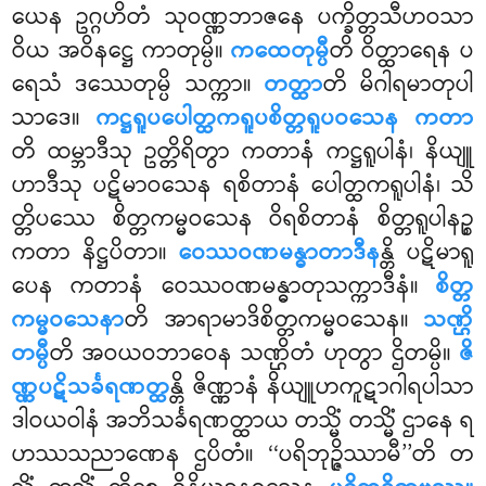
ယေန ဥဂ္ဂဟိတံ သုဝဏ္ဏဘာဇနေ ပက္ခိတ္တသီဟဝသာ
ဝိယ အဝိနဋ္ဌေ ကာတုမ္ပိ။
ကထေတုမ္ပီ
တိ ဝိတ္ထာရေန ပ
ရေသံ ဒဿေတုမ္ပိ သက္ကာ။
တတ္ထာ
တိ မိဂါရမာတုပါ
သာဒေ။
ကဋ္ဌရူပပေါတ္ထကရူပစိတ္တရူပဝသေန ကတာ
တိ ထမ္ဘာဒီသု ဥတ္တိရိတွာ ကတာနံ ကဋ္ဌရူပါနံ၊ နိယျူ
ဟာဒီသု ပဋိမာဝသေန ရစိတာနံ ပေါတ္ထကရူပါနံ၊ သိ
တ္တိပဿေ စိတ္တကမ္မဝသေန ဝိရစိတာနံ စိတ္တရူပါနဉ္စ
ကတာ နိဋ္ဌပိတာ။
ဝေဿဝဏမန္ဓာတာဒီန
န္တိ ပဋိမာရူ
ပေန ကတာနံ ဝေဿဝဏမန္ဓာတုသက္ကာဒီနံ။
စိတ္တ
ကမ္မဝသေနာ
တိ အာရာမာဒိစိတ္တကမ္မဝသေန။
သဏ္ဌိ
တမ္ပီ
တိ အဝယဝဘာဝေန သဏ္ဌိတံ ဟုတွာ ဌိတမ္ပိ။
ဇိ
ဏ္ဏပဋိသင်္ခရဏတ္ထ
န္တိ ဇိဏ္ဏာနံ နိယျူဟကူဋာဂါရပါသာ
ဒါဝယဝါနံ အဘိသင်္ခရဏတ္ထာယ တသ္မိံ တသ္မိံ ဌာနေ
ရ
ဟဿသညာဏေန ဌပိတံ။ ‘‘ပရိဘုဉ္ဇိဿာမီ’’တိ တ