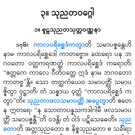
၃။ သုညတဝဂ္ဂေါ
၁။ စူဠသုညတသုတ္တဝဏ္ဏနာ
။
ကာလပရိစ္ဆေဒံ
ကတွာ
တိ သမာပဇ္ဇန္တေဟိ
၁၇၆
နာမ ကာလပရိစ္ဆေဒေါ ကာတဗ္ဗော။ ထေရော ပန ဘ
ဂဝတော ဝတ္တကရဏတ္ထံ ကာလပရိစ္ဆေဒံ ကရောတိ၊
‘‘ဧတ္တကေ ကာလေ ဝီတိဝတ္တေ ဣဒံ နာမ ဘဂဝတော
ကာတဗ္ဗ’’န္တိ။ သော တတ္ထကံယေဝ သမာပတ္တိံ သမာပ
ဇ္ဇိတွာ ဝုဋ္ဌာတိ၊ တံ သန္ဓာယ ဝုတ္တံ ‘‘ကာလပရိစ္ဆေဒံ က
တွာ’’တိ။
သုညတာဖလသမာပတ္တိံ အပ္ပေတွာ
တိ ဧတေ
န ဣတရေ၊ ‘‘န သောတာပန္နသကဒါဂါမီ ဖလသမာပ
တ္တိံ သမာပဇ္ဇန္တီ’’တိ ဝဒန္တိ၊ တံ ဝါဒံ ပဋိသေဓေတိ။
သုည
တော
တိ အတ္တသုညတော စ နိစ္စသုညတော စ သင်္ခါရာ