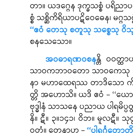
တာ။ ယဒဂ္ဂေန ဒုက္ခသစ္စံ ပရိည
စ္စံ သစ္ဆိကိရိယာပဋိဝေဓေန၊ မဂ္ဂသ
‘‘ဧဝံ တေသု စတူသု သစ္စေသု ဝိသု
စနသေသော။
အဝဓာရဏဝစန
န္တိ ဝဝတ္
သာဝကဘာဝတော သာဝကေသု သာရိ
နာ မဟာထေရဿ တာဒိသော က
တ္တိ အဟောသိ။ ယဒိ ဧဝံ – ‘‘ယေ
ဗုဒ္ဓါနံ သာသနေ ပညာယ ပါရမိပ္ပတ္တသ
နိ။ ဋီ။ ၃။၁၄၁၊ ဝိဘ။ မူလဋီ။ 
ဝုတ္တံ။ တေနာဟ –
‘‘ပါရင်္ဂတောတိ