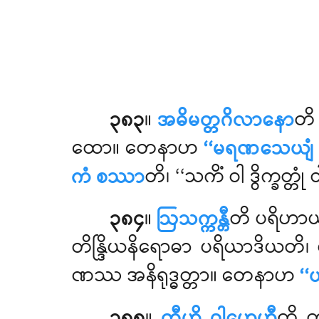
၃၈၃
။
အဓိမတ္တဂိလာနော
တ
ထော။ တေနာဟ
‘‘မရဏသေယျံ
ကံ စဿာ
တိ၊ ‘‘သကိံ ဝါ ဒွိက္ခတ
၃၈၄
။
ဩသက္ကန္တီ
တိ ပရိဟာယန
တိန္ဒြိယနိရောဓာ ပရိယာဒိယတိ၊
ဏဿ အနိရုဒ္ဓတ္တာ။ တေနာဟ
‘‘
၃၈၅
။
တီဟိ ဂါဟေဟီ
တိ တ