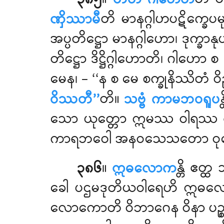
ဏှိဿာမီ
တိ မာနဂ္ဂါဟပဋိက္ခေ
အပ္ပတိဋ္ဌော မာနဂ္ဂါဟော၊ ဒုက
တိဋ္ဌော ဒိဋ္ဌိဂ္ဂါဟောတိ၊ ဂါဟေ
မေန၊ – ‘‘န စ မေ စက္ခုနိဿိတံ 
ဝိဿတီ’’
တိ။
သဗ္ဗံ ကာမဘဝရူပ
သော ယုတ္တော ဣမဿ ဝါရဿ ဧ
ကာရဘဝေါ အနဝသေသတော ဝုတ္
၃၈၆
။
ဣဓလောက
န္တိ ဧတ
ခေါ ပဌမဒုတိယဝါရေဟိ ဣဓ
လောကောတိ ဝိဘာဂေန ဝိနာ ပဉ