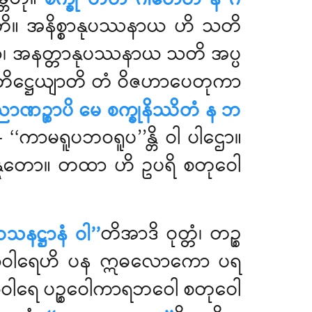
ဿေတိ။ အနိစ္စာနုပဿနာယ ဟိ သတိ
ါဟော၊ အနတ္တာနုပဿနာယ သတိ အပ္ပ
္တိ တိဋ္ဌေယျာတိ တံ ဝိဇဟာပေတုကာ
ိညာဏဉ္စာပိ မေ စက္ခုနိဿိတံ န ဘ
 – ‘‘ကာမရူပဘဝရူပ’’န္တိ ဝါ ပါဌော။
တော။ တထာ ဟိ ဥပရိ စတုဝေါ
‘ဝသနဋ္ဌာနံ ဝါ’’
တိအာဒိ ဝုတ္တံ၊ တဉ္စ
ိယဝါရေဟိ ပန ဣဓလောကော
ပရ
ါရေ ပဉ္စဝေါကာရဘဝေါ စတုဝေါ