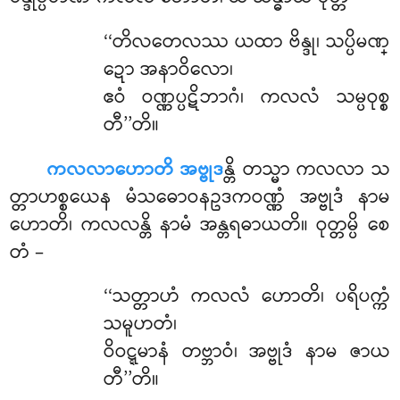
‘‘တိလတေလဿ ယထာ ဗိန္ဒု၊ သပ္ပိမဏ္
ဍော အနာဝိလော၊
ဧဝံ ဝဏ္ဏပ္ပဋိဘာဂံ၊ ကလလံ သမ္ပဝုစ္စ
တီ’’တိ။
ကလလာ
ဟောတိ အဗ္ဗုဒ
န္တိ တသ္မာ ကလလာ သ
တ္တာဟစ္စယေန မံသဓောဝနဥဒကဝဏ္ဏံ အဗ္ဗုဒံ နာမ
ဟောတိ၊ ကလလန္တိ နာမံ အန္တရဓာယတိ။ ဝုတ္တမ္ပိ စေ
တံ –
‘‘သတ္တာဟံ ကလလံ ဟောတိ၊ ပရိပက္ကံ
သမူဟတံ၊
ဝိဝဋ္ဋမာနံ တဗ္ဘာဝံ၊ အဗ္ဗုဒံ နာမ ဇာယ
တီ’’တိ။