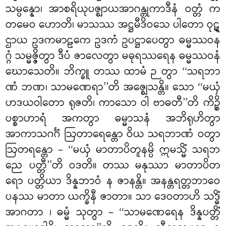
သမ္ပန္နော၊ အာစရိယုပဇ္ဈာယအာဂန္တုကာဒီနံ
ဝတ္တံ က
တမေဝ ဟောတိ၊ မာသဿ အဋ္ဌမီဒိဝသေ ပါတော ဝုဋ္
ဌာယ ဥဒကမာဠကေ ဥဒကံ ဥပဋ္ဌာပေတွာ ဓမ္မဿဝန
ဂ္ဂံ သမ္မဇ္ဇိတွာ ဒီပံ ဇာလေတွာ မဓုရဿရေန ဓမ္မဿဝနံ
ဃောသေတိ။ ဘိက္ခူ တဿ ထာမံ ဉတွာ ‘‘သရဘာ
ဏံ ဘဏ၊ သာမဏေရာ’’တိ အဇ္ဈေသန္တိ။ သော ‘‘မယှံ
ဟဒယဝါတော ရုဇတိ၊ ကာသော ဝါ ဗာဓတီ’’တိ ကိဉ္စိ
ပစ္စာဟာရံ အကတွာ ဓမ္မာသနံ
အဘိရုဟိတွာ
အာကာသဂင်္ဂံ ဩတာရေန္တော ဝိယ သရဘာဏံ ဝတွာ
ဩတရန္တော – ‘‘မယှံ မာတာပိတူနမ္ပိ ဣမသ္မိံ သရဘ
ညေ ပတ္တီ’’တိ ဝဒတိ။ တဿ မနုဿာ မာတာပိတ
ရော ပတ္တိယာ ဒိန္နဘာဝံ န ဇာနန္တိ။ အနန္တရတ္တဘာဝေ
ပနဿ မာတာ ယက္ခိနီ ဇာတာ။ သာ ဒေဝတာဟိ သဒ္ဓိံ
အာဂတာ
၊ ဓမ္မံ သုတွာ – ‘‘သာမဏေရေန ဒိန္နပတ္တိံ