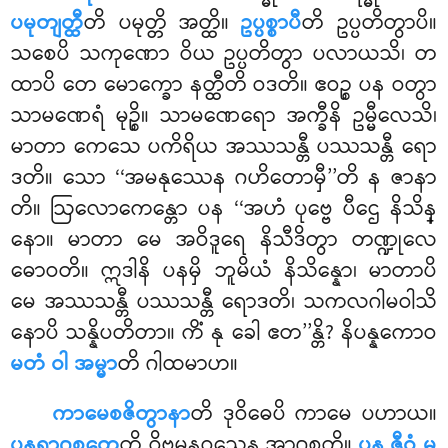
ပမုတျတ္ထီ
တိ ပမုတ္တိ အတ္ထိ။
ဥပ္ပစ္စာပီ
တိ ဥပ္ပတိတွာပိ။
သစေပိ သကုဏော ဝိယ ဥပ္ပတိတွာ ပလာယသိ၊ တ
ထာပိ တေ မောက္ခော နတ္ထီတိ ဝဒတိ။ ဧဝဉ္စ ပန ဝတွာ
သာမဏေရံ မုဉ္စိ။ သာမဏေရော အက္ခီနိ ဥမ္မီလေသိ၊
မာတာ ကေသေ ပကိရိယ အဿသန္တီ ပဿသန္တီ ရော
ဒတိ။ သော ‘‘အမနုဿေန ဂဟိတောမှီ’’တိ န ဇာနာ
တိ။ ဩလောကေန္တော ပန ‘‘အဟံ ပုဗ္ဗေ ပီဌေ နိသိန္
နော။ မာတာ မေ အဝိဒူရေ နိသီဒိတွာ တဏ္ဍုလေ
ဓောဝတိ။ ဣဒါနိ ပနမှိ ဘူမိယံ
နိသိန္နော၊ မာတာပိ
မေ အဿသန္တီ ပဿသန္တီ ရောဒတိ၊ သကလဂါမဝါသိ
နောပိ သန္နိပတိတာ။ ကိံ နု ခေါ ဧတ’’န္တိ? နိပန္နကောဝ
မတံ ဝါ အမ္မာ
တိ ဂါထမာဟ။
ကာမေ
စဇိတွာနာ
တိ ဒုဝိဓေပိ ကာမေ ပဟာယ။
ပုနရာဂစ္ဆတေ
တိ ဝိဗ္ဘမနဝသေန အာဂစ္ဆတိ။
ပုန ဇီဝံ မ