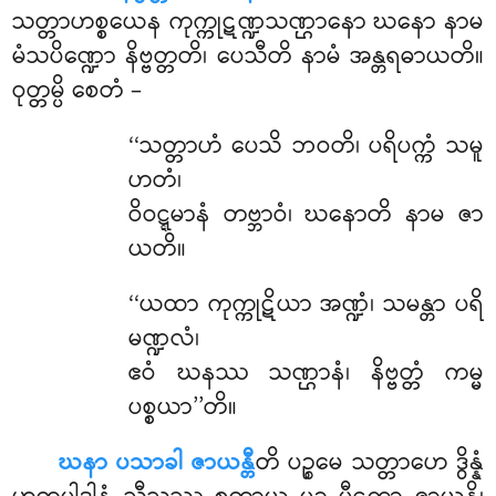
သတ္တာဟစ္စယေန ကုက္ကုဋဏ္ဍသဏ္ဌာနော ဃနော နာမ
မံသပိဏ္ဍော နိဗ္ဗတ္တတိ၊ ပေသီတိ နာမံ အန္တရဓာယတိ။
ဝုတ္တမ္ပိ စေတံ –
‘‘သတ္တာဟံ ပေသိ ဘဝတိ၊ ပရိပက္ကံ သမူ
ဟတံ၊
ဝိဝဋ္ဋမာနံ တဗ္ဘာဝံ၊ ဃနောတိ နာမ ဇာ
ယတိ။
‘‘ယထာ ကုက္ကုဋိယာ အဏ္ဍံ၊ သမန္တာ ပရိ
မဏ္ဍလံ၊
ဧဝံ ဃနဿ သဏ္ဌာနံ၊ နိဗ္ဗတ္တံ ကမ္မ
ပစ္စယာ’’တိ။
ဃနာ ပသာခါ ဇာယန္တီ
တိ ပဉ္စမေ သတ္တာဟေ ဒွိန္နံ