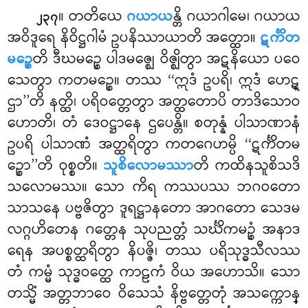
။ တတိယေ
ဂယာယ
န္တိ ဂယာဂါမေ၊ ဂယာယ
၂၃၇
အဝိဒူရေ နိဝိဋ္ဌဂါမံ ဥပနိဿာယာတိ အတ္ထော။
ဋင်္ကိတ
မဉ္စေ
တိ ဒီဃမဉ္စေ ပါဒမဇ္ဈေ ဝိဇ္ဈိတွာ အဋနိယော ပဝေ
သေတွာ ကတမဉ္စေ။ တဿ ‘‘ဣဒံ ဥပရိ၊ ဣဒံ ဟေဋ္
ဌာ’’တိ နတ္ထိ၊ ပရိဝတ္တေတွာ အတ္ထတောပိ တာဒိသောဝ
ဟောတိ၊ တံ ဒေဝဋ္ဌာနေ ဌပေန္တိ။ စတုန္နံ ပါသာဏာနံ
ဥပရိ ပါသာဏံ အတ္ထရိတွာ ကတဂေဟမ္ပိ ‘‘ဋင်္ကိတမ
ဉ္စော’’တိ ဝုစ္စတိ။
သူစိလောမဿာ
တိ ကထိနသူစိသဒိ
သလောမဿ။ သော ကိရ ကဿပဿ ဘဂဝတော
သာသနေ ပဗ္ဗဇိတွာ ဒူရဋ္ဌာနတော အာဂတော သေဒမ
လဂ္ဂဟိတေန ဂတ္တေန သုပညတ္တံ သင်္ဃိကမဉ္စံ အနာဒ
ရေန အပစ္စတ္ထရိတွာ နိပဇ္ဇိ၊ တဿ ပရိသုဒ္ဓသီလဿ
တံ ကမ္မံ သုဒ္ဓဝတ္ထေ ကာဠကံ ဝိယ အဟောသိ။ သော
တသ္မိံ အတ္တဘာဝေ ဝိသေသံ နိဗ္ဗတ္တေတုံ အသက္ကောန္