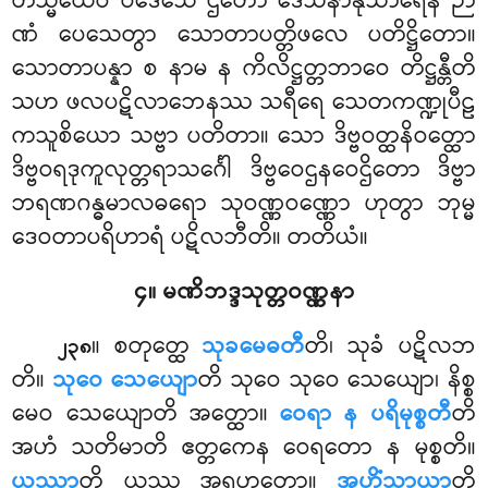
တသ္မိံယေဝ ပဒေသေ ဌိတော ဒေသနာနုသာရေန ဉာ
ဏံ ပေသေတွာ သောတာပတ္တိဖလေ ပတိဋ္ဌိတော။
သောတာပန္နာ စ နာမ န ကိလိဋ္ဌတ္တဘာဝေ တိဋ္ဌန္တီတိ
သဟ ဖလပဋိလာဘေနဿ သရီရေ သေတကဏ္ဍုပီဠ
ကသူစိယော သဗ္ဗာ ပတိတာ။ သော ဒိဗ္ဗဝတ္ထနိဝတ္ထော
ဒိဗ္ဗဝရဒုကူလုတ္တရာသင်္ဂေါ ဒိဗ္ဗဝေဌနဝေဌိတော ဒိဗ္ဗာ
ဘရဏဂန္ဓမာလဓရော သုဝဏ္ဏဝဏ္ဏော ဟုတွာ ဘုမ္မ
ဒေဝတာပရိဟာရံ ပဋိလဘီတိ။ တတိယံ။
၄။ မဏိဘဒ္ဒသုတ္တဝဏ္ဏနာ
။ စတုတ္ထေ
သုခမေဓတီ
တိ၊ သုခံ ပဋိလဘ
၂၃၈
တိ။
သုဝေ သေယျော
တိ သုဝေ သုဝေ သေယျော၊ နိစ္စ
မေဝ သေယျောတိ အတ္ထော။
ဝေရာ န ပရိမုစ္စတီ
တိ
အဟံ သတိမာတိ ဧတ္တကေန ဝေရတော န မုစ္စတိ။
ယဿာ
တိ ယဿ အရဟတော။
အဟိံသာယာ
တိ