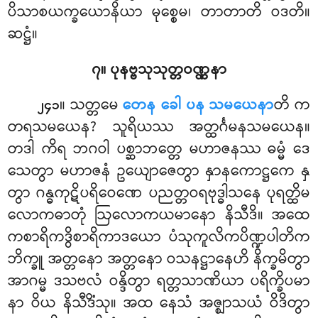
ပိသာစယက္ခယောနိယာ မုစ္စေမ၊ တာတာတိ ဝဒတိ။
ဆဋ္ဌံ။
၇။ ပုနဗ္ဗသုသုတ္တဝဏ္ဏနာ
။ သတ္တမေ
တေန ခေါ ပန သမယေနာ
တိ က
၂၄၁
တရသမယေန? သူရိယဿ အတ္ထင်္ဂမနသမယေန။
တဒါ ကိရ ဘဂဝါ ပစ္ဆာဘတ္တေ မဟာဇနဿ ဓမ္မံ ဒေ
သေတွာ မဟာဇနံ ဥယျောဇေတွာ နှာနကောဋ္ဌကေ နှ
တွာ ဂန္ဓကုဋိပရိဝေဏေ ပညတ္တဝရဗုဒ္ဓါသနေ ပုရတ္ထိမ
လောကဓာတုံ ဩလောကယမာနော နိသီဒိ။ အထေ
ကစာရိကဒွိစာရိကာဒယော ပံသုကူလိကပိဏ္ဍပါတိက
ဘိက္ခူ အတ္တနော
အတ္တနော ဝသနဋ္ဌာနေဟိ နိက္ခမိတွာ
အာဂမ္မ ဒသဗလံ ဝန္ဒိတွာ ရတ္တသာဏိယာ ပရိက္ခိပမာ
နာ ဝိယ နိသီဒိံသု။ အထ နေသံ အဇ္ဈာသယံ ဝိဒိတွာ