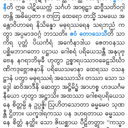
နီ
တိ ဣဓ ပါဋိယေက္ကံ သင်္ဂဟံ အာရုဠှာ ဆဗ္ဗီသတိဝဂ္ဂါ
တန္တိ အဓိပ္ပေတာ
။ တတြ ထေရော တသ္မိံ သမယေ အ
န္တောဝိဟာရေ နိသိန္နော မဓုရဿရေန သရဘညံ က
တွာ အပ္ပမာဒဝဂ္ဂံ ဘာသတိ။
ဧဝံ တောသေသီ
တိ သာ
ကိရ ပုတ္တံ ပိယင်္ကရံ အင်္ကေနာဒါယ ဇေတဝနဿ
ပစ္ဆိမဘာဂတော ပဋ္ဌာယ ဂေါစရံ ပရိယေသန္တီ အနုပုဗ္
ဗေန နဂရာဘိမုခီ ဟုတွာ ဥစ္စာရပဿာဝခေဠသိင်္ဃာ
ဏိကဒုဗ္ဘောဇနာနိ ပရိယေသမာနာ ထေရဿ ဝသန
ဋ္ဌာနံ ပတွာ မဓုရဿရံ အဿောသိ။ တဿာ သော သ
ဒ္ဒေါ ဆဝိအာဒီနိ ဆေတွာ
အဋ္ဌိမိဉ္ဇံ အာဟစ္စ ဟဒယင်္ဂမ
နီယော ဟုတွာ အဋ္ဌာသိ။ အထဿာ ဂေါစရပရိယေသ
နေ စိတ္တမ္ပိ န ဥပ္ပဇ္ဇိ၊ ဩဟိတသောတာ ဓမ္မမေဝ သုဏ
န္တီ ဌိတာ။ ယက္ခဒါရကဿ ပန ဒဟရတာယ ဓမ္မဿဝ
နေ စိတ္တံ နတ္ထိ။ သော ဇိဃစ္ဆာယ ပီဠိတတ္တာ၊ ‘‘ကသ္မာ