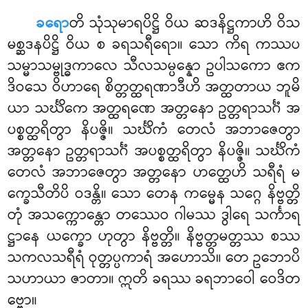
ခရော
တိ
သုံသုမာရပိဋ္ဌိ ဝိယ ဆဒနိဋ္ဌကာဟိ ဝိသ
မစ္ဆဒနပိဋ္ဌိ ဝိယ စ ခရသရီရော။ သော ကိရ ကဿပ
သမ္မာသမ္ဗုဒ္ဓကာလေ သီလသမ္ပန္နော ဥပါသကော ဧက
ဒိဝသေ ဝိဟာရေ စိတ္တတ္ထရဏာဒီဟိ အတ္ထတာယ ဘူမိ
ယာ သင်္ဃိကေ အတ္ထရဏေ အတ္တနော ဥတ္တရာသင်္ဂံ အ
ပစ္စတ္ထရိတွာ နိပဇ္ဇိ။ သင်္ဃိကံ တေလံ အဘာဇေတွာ
အတ္တနော ဥတ္တရာသင်္ဂံ အပစ္စတ္ထရိတွာ နိပဇ္ဇိ။ သင်္ဃိကံ
တေလံ အဘာဇေတွာ အတ္တနော ဟတ္ထေဟိ သရီရံ မ
က္ခေသီတိပိ ဝဒန္တိ။ သော တေန ကမ္မေန သဂ္ဂေ နိဗ္ဗတ္တိ
တုံ အသက္ကောန္တော တဿေဝ ဂါမဿ ဒွါရေ သင်္ကာရ
ဋ္ဌာနေ ယက္ခော ဟုတွာ နိဗ္ဗတ္တိ။ နိဗ္ဗတ္တမတ္တဿ စဿ
သကလသရီရံ ဝုတ္တပ္ပကာရံ အဟောသိ။ တေ ဥဘောပိ
သဟာယာ ဇာတာ။ ဣတိ ခရဿ ခရဘာဝေါ ဝေဒိတ
ဗ္ဗော။