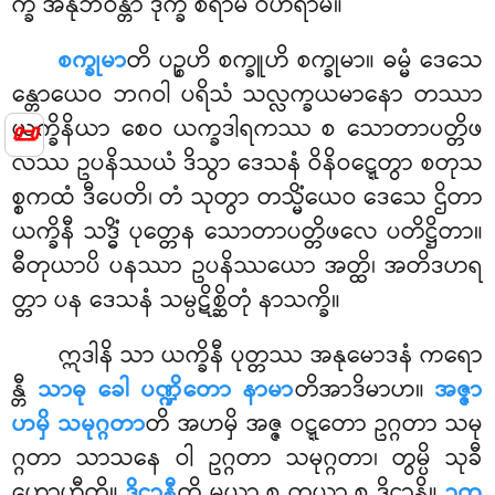
က္ခံ အနုဘဝန္တာ ဒုက္ခံ စရာမ ဝိဟရာမ။
စက္ခုမာ
တိ ပဉ္စဟိ စက္ခူဟိ စက္ခုမာ။ ဓမ္မံ ဒေသေ
န္တောယေဝ ဘဂဝါ ပရိသံ သလ္လက္ခယမာနော တဿာ
ယက္ခိနိယာ စေဝ ယက္ခဒါရကဿ စ သောတာပတ္တိဖ
📜
လဿ ဥပနိဿယံ ဒိသွာ ဒေသနံ ဝိနိဝဋ္ဋေတွာ စတုသ
စ္စကထံ ဒီပေတိ၊ တံ သုတွာ တသ္မိံယေဝ ဒေသေ ဌိတာ
ယက္ခိနီ သဒ္ဓိံ ပုတ္တေန
သောတာပတ္တိဖလေ ပတိဋ္ဌိတာ။
ဓီတုယာပိ ပနဿာ ဥပနိဿယော အတ္ထိ၊ အတိဒဟရ
တ္တာ ပန ဒေသနံ သမ္ပဋိစ္ဆိတုံ နာသက္ခိ။
ဣဒါနိ သာ ယက္ခိနီ ပုတ္တဿ အနုမောဒနံ ကရော
န္တီ
သာဓု ခေါ ပဏ္ဍိတော နာမာ
တိအာဒိမာဟ။
အဇ္ဇာ
ဟမှိ သမုဂ္ဂတာ
တိ အဟမှိ အဇ္ဇ ဝဋ္ဋတော ဥဂ္ဂတာ သမု
ဂ္ဂတာ သာသနေ ဝါ ဥဂ္ဂတာ သမုဂ္ဂတာ၊ တွမ္ပိ သုခီ
ဟောဟီတိ။
ဒိဋ္ဌာနီ
တိ မယာ စ တယာ စ ဒိဋ္ဌာနိ။
ဥတ္တ