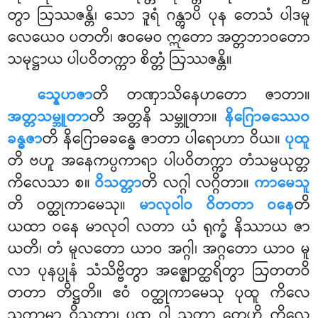
တွာ ဩဿဇန္တိ၊ သော ဒူရံ ဂန္တွာပိ ပုန တေသံ ပါဒမူ
လေယေဝ ပတတိ၊ ဧဝမေဝ ဣတော အတ္တဘာဝတော
သမုဋ္ဌာယ ပါပဝိတက္ကာ စိတ္တံ ဩဿဇန္တိ။
သ္နေဟဇာ
တိ တဏှာသိနေဟတော ဇာတာ။
အတ္တသမ္ဘူတာ
တိ အတ္တနိ သမ္ဘူတာ။
နိဂြောဓဿေဝ
ခန္ဓဇာ
တိ နိဂြောဓခန္ဓေ ဇာတာ ပါရောဟာ ဝိယ။
ပုထူ
တိ ဗဟူ အနေကပ္ပကာရာ ပါပဝိတက္ကာ တံသမ္ပယုတ္တ
ကိလေသာ စ။
ဝိသတ္တာ
တိ လဂ္ဂါ လဂ္ဂိတာ။
ကာမေသူ
တိ ဝတ္ထုကာမေသု။
မာလုဝါဝ ဝိတတာ ဝနေ
တိ
ယထာ ဝနေ မာလုဝါ လတာ ယံ ရုက္ခံ နိဿာယ ဇာ
ယတိ၊ တံ မူလတော ယာဝ အဂ္ဂါ၊ အဂ္ဂတော ယာဝ မူ
လာ ပုနပ္ပုနံ သံသိဗ္ဗိတွာ အဇ္ဈောတ္ထရိတွာ ဩတတဝိ
တတာ တိဋ္ဌတိ။ ဧဝံ ဝတ္ထုကာမေသု ပုထူ ကိလေ
သကာမာ ဝိသတ္တာ၊ ပုထူ ဝါ သတ္တာ တေဟိ ကိလေ