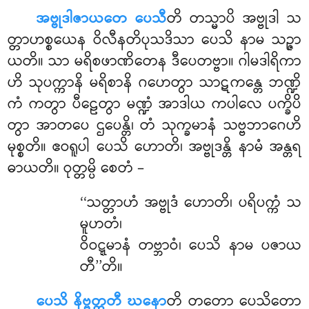
အဗ္ဗုဒါ
ဇာယတေ ပေသီ
တိ တသ္မာပိ အဗ္ဗုဒါ သ
တ္တာဟစ္စယေန ဝိလီနတိပုသဒိသာ ပေသိ နာမ သဉ္ဇာ
ယတိ။ သာ မရိစဖာဏိတေန ဒီပေတဗ္ဗာ။ ဂါမဒါရိကာ
ဟိ သုပက္ကာနိ မရိစာနိ ဂဟေတွာ သာဋကန္တေ ဘဏ္ဍိ
ကံ ကတွာ ပီဠေတွာ မဏ္ဍံ အာဒါယ ကပါလေ ပက္ခိပိ
တွာ အာတပေ ဌပေန္တိ၊ တံ သုက္ခမာနံ သဗ္ဗဘာဂေဟိ
မုစ္စတိ။ ဧဝရူပါ ပေသိ ဟောတိ၊ အဗ္ဗုဒန္တိ နာမံ အန္တရ
ဓာယတိ။ ဝုတ္တမ္ပိ စေတံ –
‘‘သတ္တာဟံ အဗ္ဗုဒံ ဟောတိ၊ ပရိပက္ကံ သ
မူဟတံ၊
ဝိဝဋ္ဋမာနံ တဗ္ဘာဝံ၊ ပေသိ နာမ ပဇာယ
တီ’’တိ။
ပေသိ နိဗ္ဗတ္တတီ ဃနော
တိ တတော ပေသိတော