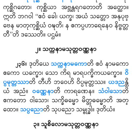
ကုစ္ဆိဂတော၊ ကုစ္ဆိယာ အဗ္ဘန္တရဂတောတိ အတ္ထော။
ဣတိ ဘဂဝါ
‘‘ဧဝံ ခေါ၊ ယက္ခ၊ အယံ သတ္တော အနုပုဗ္
ဗေန မာတုကုစ္ဆိယံ ဝဍ္ဎတိ၊ န ဧကပ္ပဟာရေနေဝ နိဗ္ဗတ္တ
တီ’’တိ ဒဿေတိ။ ပဌမံ။
၂။ သက္ကနာမသုတ္တဝဏ္ဏနာ
။ ဒုတိယေ
သက္ကနာမကော
တိ ဧဝံ နာမကော
၂၃၆
ဧကော ယက္ခော၊ သော ကိရ မာရပက္ခိကယက္ခော။
ဝိ
ပ္ပမုတ္တဿာ
တိ တီဟိ ဘဝေဟိ ဝိပ္ပမုတ္တဿ။
ယဒည
န္တိ
ယံ အညံ။
ဝဏ္ဏေနာ
တိ ကာရဏေန။
သံဝါသော
တိ
ဧကတော ဝါသော၊ သက္ခိဓမ္မော မိတ္တဓမ္မောတိ အတ္
ထော။
သပ္ပညော
တိ သုပညော သမ္ဗုဒ္ဓါ။ ဒုတိယံ။
၃။ သူစိလောမသုတ္တဝဏ္ဏနာ