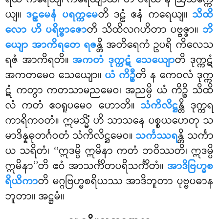
ယျ။
ဒဠှမေနံ ပရက္ကမေ
တိ ဒဠှံ ဧနံ ကရေယျ။
သိထိ
လော ဟိ ပရိဗ္ဗာဇော
တိ သိထိလဂဟိတာ ပဗ္ဗဇ္ဇာ။
ဘိ
ယျော အာကိရတေ ရဇ
န္တိ အတိရေကံ
ဥပရိ ကိလေသ
ရဇံ အာကိရတိ။
အကတံ ဒုက္ကဋံ သေယျော
တိ ဒုက္ကဋံ
အကတမေဝ သေယျော။
ယံ ကိဉ္စီ
တိ န ကေဝလံ ဒုက္က
ဋံ ကတွာ ကတသာမညမေဝ၊ အညမ္ပိ ယံ ကိဉ္စိ သိထိ
လံ ကတံ ဧဝရူပမေဝ ဟောတိ။
သံကိလိဋ္ဌ
န္တိ ဒုက္ကရ
ကာရိကဝတံ။ ဣမသ္မိံ ဟိ သာသနေ ပစ္စယဟေတု သ
မာဒိန္နဓုတင်္ဂဝတံ သံကိလိဋ္ဌမေဝ။
သင်္ကဿရ
န္တိ သင်္ကာ
ယ သရိတံ၊ ‘‘ဣဒမ္ပိ ဣမိနာ ကတံ ဘဝိဿတိ၊ ဣဒမ္ပိ
ဣမိနာ’’တိ ဧဝံ အာသင်္ကိတပရိသင်္ကိတံ။
အာဒိဗြဟ္မစ
ရိယိကာ
တိ မဂ္ဂဗြဟ္မစရိယဿ အာဒိဘူတာ ပုဗ္ဗပဓာန
ဘူတာ။ အဋ္ဌမံ။