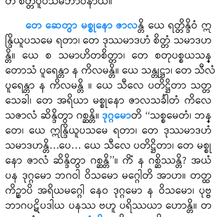
တိ စိတ္တဝူပသမဘာဝနာယ။
တေ ဆေတွာ မစ္စုနော ဇာလ
န္တိ ယေ ရတ္တိန္ဒိဝံ ဣ
န္ဒြိယူပသမေ ရတာ၊ တေ ဒုဿမာဒဟံ စိတ္တံ သမာဒဟ
န္တိ။ ယေ စ သမာဟိတစိတ္တာ၊ တေ စတုပစ္စယသန္
တောသံ ပူရေန္တာ န ကိလမန္တိ။ ယေ သန္တုဋ္ဌာ၊ တေ သီလံ
ပူရေန္တာ န ကိလမန္တိ
။ ယေ သီလေ ပတိဋ္ဌိတာ သတ္တ
သေခါ၊ တေ အရိယာ မစ္စုနော ဇာလသင်္ခါတံ ကိလေ
သဇာလံ ဆိန္ဒိတွာ ဂစ္ဆန္တိ။
ဒုဂ္ဂမော
တိ ‘‘သစ္စမေတံ၊ ဘန္
တေ၊ ယေ ဣန္ဒြိယူပသမေ
ရတာ၊ တေ ဒုဿမာဒဟံ
သမာဒဟန္တိ…ပေ… ယေ သီလေ ပတိဋ္ဌိတာ၊ တေ မစ္စု
နော ဇာလံ ဆိန္ဒိတွာ ဂစ္ဆန္တိ’’။ ကိံ န ဂစ္ဆိဿန္တိ? အယံ
ပန ဒုဂ္ဂမော ဘဂဝါ ဝိသမော မဂ္ဂေါတိ အာဟ။ တတ္ထ
ကိဉ္စာပိ အရိယမဂ္ဂေါ နေဝ ဒုဂ္ဂမော န ဝိသမော၊ ပုဗ္ဗ
ဘာဂပဋိပဒါယ ပနဿ ဗဟူ ပရိဿယာ ဟောန္တိ။ တ