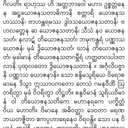
ဂိလတိ။ ရာဟုဿ ဟိ အတ္တဘာဝေါ မဟာ၊ ဥစ္စတ္တနေ
န အဋ္ဌယောဇနသတာဓိကာနိ စတ္တာရိ ယောဇနသ
ဟဿာနိ၊ ဗာဟန္တရမဿ ဒွါဒသယောဇနသတာနိ၊ ဗ
ဟလတ္တေန ဆ ယောဇနသတာနိ၊ သီသံ နဝ ယောဇန
သတံ၊ နလာဋံ တိယောဇနသတံ၊ ဘမုကန္တရံ ပဏ္ဏာသ
ယောဇနံ၊ မုခံ ဒွိယောဇနသတံ၊ ဃာနံ တိယောဇနသ
တံ၊ မုခါဓာနံ တိယောဇနသတဂမ္ဘီရံ ဟတ္ထတလပါဒတ
လာနိ ပုထုလတော ဒွိယောဇနသတာနိ
။ အင်္ဂုလိပဗ္ဗာ
နိ ပဏ္ဏာသ ယောဇနာနိ။ သော စန္ဒိမသူရိယေ ဝိရောစ
မာနေ ဒိသွာ ဣဿာပကတော
တေသံ ဂမနဝီထိံ ဩ
တရိတွာ မုခံ ဝိဝရိတွာ တိဋ္ဌတိ။ စန္ဒဝိမာနံ သူရိယဝိမာ
နံ ဝါ တိယောဇနသတိကေ မဟာနရကေ ပက္ခိတ္တံ
ဝိယ ဟောတိ။ ဝိမာနေ အဓိဝတ္ထာ ဒေဝတာ မရဏ
ဘယတဇ္ဇိတာ ဧကပ္ပဟာရေနေဝ ဝိရဝန္တိ။ သော ပန ဝိ