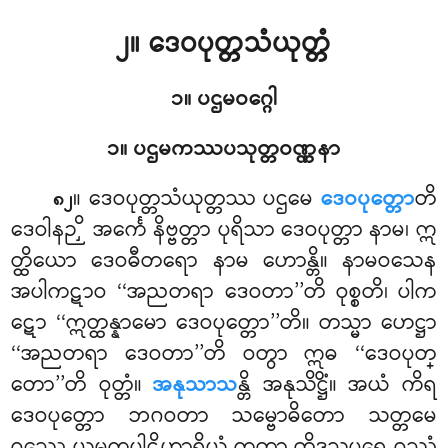
၂။ ဒေဝပုတ္တသံယုတ္တံ
၁။ ပဌမဝဂ္ဂေါ
၁။ ပဌမကဿပသုတ္တဝဏ္ဏနာ
။ ဒေဝပုတ္တသံယုတ္တဿ
ပဌမေ
ဒေဝပုတ္တော
တိ
၈၂
ဒေဝါနဉှိ အင်္ကေ နိဗ္ဗတ္တာ ပုရိသာ ဒေဝပုတ္တာ နာမ၊ ဣ
တ္ထိယော ဒေဝဓီတရော နာမ ဟောန္တိ။ နာမဝသေန
အပါကဋာဝ ‘‘အညတရာ ဒေဝတာ’’တိ ဝုစ္စတိ၊ ပါက
ဋော ‘‘ဣတ္ထန္နာမော ဒေဝပုတ္တော’’တိ။ တသ္မာ ဟေဋ္ဌာ
‘‘အညတရာ ဒေဝတာ’’တိ ဝတွာ ဣဓ ‘‘ဒေဝပုတ္
တော’’တိ ဝုတ္တံ။
အနုသာသ
န္တိ အနုသိဋ္ဌိံ။ အယံ ကိရ
ဒေဝပုတ္တော ဘဂဝတာ သမ္ဗောဓိတော သတ္တမေ
ဝဿေ ယမကပါဋိဟာရိယံ ကတွာ တိဒသပုရေ ဝဿံ