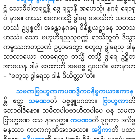
ဋ္ဌံ သောဓိဝါကရဋ္ဌန္တိ ဒွေ ရဋ္ဌာနိ အဟေသုံ၊ နဂရံ ရောရု
ဝံ နာမ။ တဿ ဧကေကသ္မိံ ဒွါရေ ဒေဝသိကံ သတသ
ဟဿံ ဥပ္ပဇ္ဇတိ၊ အန္တောနဂရေ ဝိနိစ္ဆယဋ္ဌာနေ သတသ
ဟဿံ။ သော ဗဟုဟိရညသုဝဏ္ဏံ ရာသိဘူတံ ဒိသွာ
ကမ္မဿကတဉာဏံ ဥပ္ပာဒေတွာ စတူသု ဒွါရေသု
ဒါန
သာလာယော ကာရေတွာ တသ္မိံ တသ္မိံ ဒွါရေ ဥဋ္ဌိတ
အာယေန ဒါနံ ဒေထာတိ အမစ္စေ ဌပေသိ။ တေနာဟ
– ‘‘စတူသု ဒွါရေသု ဒါနံ ဒီယိတ္ထာ’’တိ။
သမဏဗြာဟ္မဏကပဏဒ္ဓိကဝနိဗ္ဗကယာစကာန
န္တိ ဧတ္ထ
သမဏာ
တိ ပဗ္ဗဇ္ဇူပဂတာ။
ဗြာဟ္မဏာ
တိ
ဘောဝါဒိနော။ သမိတပါပဗာဟိတပါပေ ပန သမဏ
ဗြာဟ္မဏေ ဧသ နာလတ္ထ။
ကပဏာ
တိ ဒုဂ္ဂတာ ဒလိဒ္ဒ
မနုဿာ ကာဏကုဏိအာဒယော။
အဒ္ဓိကာ
တိ ပထာ