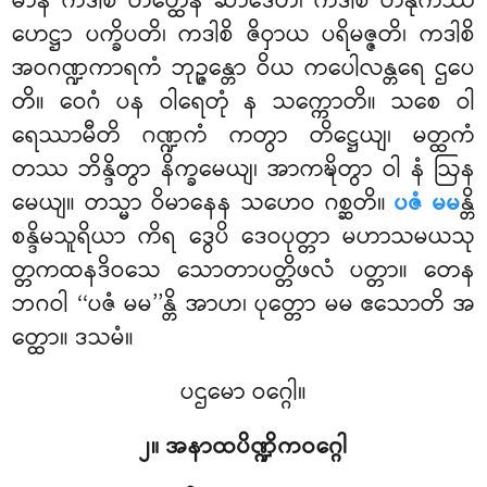
မာနံ ကဒါစိ ဟတ္ထေန ဆာဒေတိ၊ ကဒါစိ ဟနုကဿ
ဟေဋ္ဌာ ပက္ခိပတိ၊ ကဒါစိ ဇိဝှာယ ပရိမဇ္ဇတိ၊ ကဒါစိ
အဝဂဏ္ဍကာရကံ ဘုဉ္ဇန္တော ဝိယ ကပေါလန္တရေ ဌပေ
တိ။ ဝေဂံ ပန ဝါရေတုံ န သက္ကောတိ။ သစေ ဝါ
ရေဿာမီတိ ဂဏ္ဍကံ ကတွာ တိဋ္ဌေယျ၊ မတ္ထကံ
တဿ ဘိန္ဒိတွာ နိက္ခမေယျ၊ အာကဍ္ဎိတွာ ဝါ နံ ဩန
မေယျ။ တသ္မာ ဝိမာနေန သဟေဝ ဂစ္ဆတိ။
ပဇံ မမ
န္တိ
စန္ဒိမသူရိယာ ကိရ ဒွေပိ ဒေဝပုတ္တာ မဟာသမယသု
တ္တကထနဒိဝသေ သောတာပတ္တိဖလံ ပတ္တာ။ တေန
ဘဂဝါ ‘‘ပဇံ မမ’’န္တိ အာဟ၊ ပုတ္တော မမ ဧသောတိ အ
တ္ထော။ ဒသမံ။
ပဌမော ဝဂ္ဂေါ။
၂။ အနာထပိဏ္ဍိကဝဂ္ဂေါ