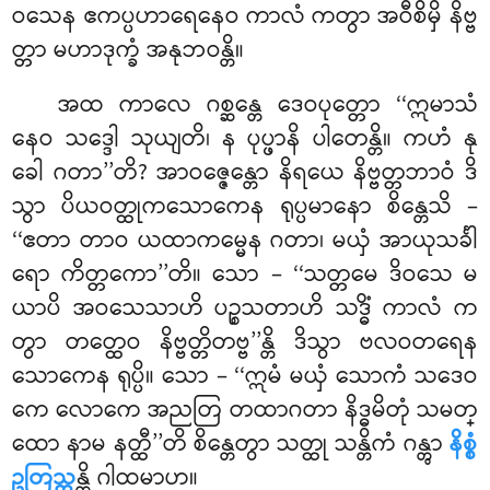
ဝသေန ဧကပ္ပဟာရေနေဝ ကာလံ ကတွာ အဝီစိမှိ နိဗ္ဗ
တ္တာ မဟာဒုက္ခံ အနုဘဝန္တိ။
အထ ကာလေ ဂစ္ဆန္တေ ဒေဝပုတ္တော ‘‘ဣမာသံ
နေဝ သဒ္ဒေါ သုယျတိ၊ န ပုပ္ဖာနိ ပါတေန္တိ။ ကဟံ နု
ခေါ ဂတာ’’တိ? အာဝဇ္ဇေန္တော နိရယေ နိဗ္ဗတ္တဘာဝံ ဒိ
သွာ ပိယဝတ္ထုကသောကေန ရုပ္ပမာနော စိန္တေသိ –
‘‘ဧတာ တာဝ ယထာကမ္မေန ဂတာ၊ မယှံ အာယုသင်္ခါ
ရော ကိတ္တကော’’တိ။ သော – ‘‘သတ္တမေ ဒိဝသေ မ
ယာပိ အဝသေသာဟိ ပဉ္စသတာဟိ သဒ္ဓိံ ကာလံ က
တွာ တတ္ထေဝ နိဗ္ဗတ္တိတဗ္ဗ’’န္တိ ဒိသွာ ဗလဝတရေန
သောကေန ရုပ္ပိ။ သော – ‘‘ဣမံ မယှံ သောကံ သဒေဝ
ကေ လောကေ အညတြ တထာဂတာ နိဒ္ဓမိတုံ သမတ္
ထော နာမ နတ္ထီ’’တိ စိန္တေတွာ သတ္ထု သန္တိကံ ဂန္တွာ
နိစ္စံ
ဥတြသ္တ
န္တိ ဂါထမာဟ။