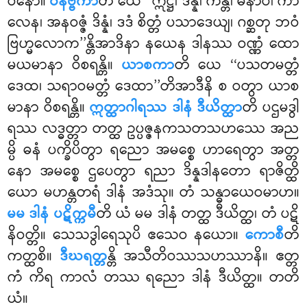
ဝိနော။
ဝနိဗ္ဗကာ
တိ ယေ ‘‘ဣဋ္ဌံ၊ ဒိန္နံ၊ ကန္တံ၊ မနာပံ၊ ကာ
လေန၊ အနဝဇ္ဇံ ဒိန္နံ၊ ဒဒံ စိတ္တံ ပသာဒေယျ၊ ဂစ္ဆတု ဘဝံ
ဗြဟ္မလောက’’န္တိအာဒိနာ နယေန
ဒါနဿ ဝဏ္ဏံ ထော
မယမာနာ ဝိစရန္တိ။
ယာစကာ
တိ ယေ ‘‘ပသတမတ္တံ
ဒေထ၊ သရာဝမတ္တံ ဒေထာ’’တိအာဒီနိ စ ဝတွာ ယာစ
မာနာ ဝိစရန္တိ။
ဣတ္ထာဂါရဿ ဒါနံ ဒီယိတ္ထာ
တိ ပဌမဒွါ
ရဿ လဒ္ဓတ္တာ တတ္ထ ဥပ္ပဇ္ဇနကသတသဟဿေ အည
မ္ပိ ဓနံ ပက္ခိပိတွာ ရညော အမစ္စေ ဟာရေတွာ အတ္တ
နော အမစ္စေ ဌပေတွာ ရညာ ဒိန္နဒါနတော ရာဇိတ္ထိ
ယော မဟန္တတရံ ဒါနံ အဒံသု။ တံ သန္ဓာယေဝမာဟ။
မမ ဒါနံ ပဋိက္ကမီ
တိ ယံ မမ ဒါနံ တတ္ထ ဒီယိတ္ထ၊ တံ ပဋိ
နိဝတ္တိ။ သေသဒွါရေသုပိ ဧသေဝ နယော။
ကောစီ
တိ
ကတ္ထစိ။
ဒီဃရတ္တ
န္တိ အသီတိဝဿသဟဿာနိ။ ဧတ္တ
ကံ ကိရ ကာလံ တဿ ရညော ဒါနံ ဒီယိတ္ထ။ တတိ
ယံ။