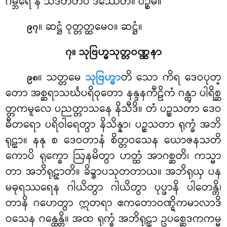
ဂမ္ဘီရေ န သီဒတီတိပိ ဒဿေတိ။ ပဉ္စမံ။
။ ဆဋ္ဌံ ဝုတ္တတ္ထမေဝ။ ဆဋ္ဌံ။
၉၇
၇။ သုဗြဟ္မသုတ္တဝဏ္ဏနာ
။ သတ္တမေ
သုဗြဟ္မာ
တိ သော ကိရ ဒေဝပုတ္
၉၈
တော အစ္ဆရာသင်္ဃပရိဝုတော နန္ဒနကီဠိကံ ဂန္တွာ ပါရိစ္ဆ
တ္တကမူလေ ပညတ္တာသနေ နိသီဒိ။ တံ ပဉ္စသတာ ဒေဝ
ဓီတရော ပရိဝါရေတွာ နိသိန္နာ၊ ပဉ္စသတာ ရုက္ခံ အဘိ
ရုဠှာ။ နနု စ ဒေဝတာနံ စိတ္တဝသေန ယောဇနသတိ
ကောပိ ရုက္ခော ဩနမိတွာ ဟတ္ထံ အာဂစ္ဆတိ၊ ကသ္မာ
တာ အဘိရုဠှာတိ။ ခိဍ္ဍာပသုတတာယ။ အဘိရုယှ ပန
မဓုရဿရေန ဂါယိတွာ ဂါယိတွာ ပုပ္ဖာနိ ပါတေန္တိ၊
တာနိ ဂဟေတွာ ဣတရာ ဧကတောဝဏ္ဋိကမာလာဒိ
ဝသေန ဂန္ထေန္တိ။ အထ ရုက္ခံ အဘိရုဠှာ ဥပစ္ဆေဒကကမ္မ