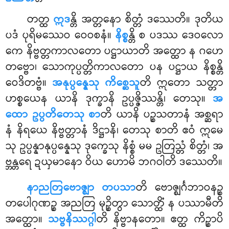
တတ္ထ
ဣဒ
န္တိ အတ္တနော စိတ္တံ ဒဿေတိ။ ဒုတိယ
ပဒံ ပုရိမဿေဝ
ဝေဝစနံ။
နိစ္စ
န္တိ စ ပဒဿ ဒေဝလော
ကေ နိဗ္ဗတ္တကာလတော ပဋ္ဌာယာတိ အတ္ထော န ဂဟေ
တဗ္ဗော၊ သောကုပ္ပတ္တိကာလတော ပန ပဋ္ဌာယ နိစ္စန္တိ
ဝေဒိတဗ္ဗံ။
အနုပ္ပန္နေသု ကိစ္ဆေသူ
တိ ဣတော သတ္တာ
ဟစ္စယေန ယာနိ ဒုက္ခာနိ ဥပ္ပဇ္ဇိဿန္တိ၊ တေသု။
အ
ထော ဥပ္ပတိတေသု စာ
တိ ယာနိ ပဉ္စသတာနံ အစ္ဆရာ
နံ နိရယေ နိဗ္ဗတ္တာနံ ဒိဋ္ဌာနိ၊ တေသု စာတိ ဧဝံ ဣမေ
သု ဥပ္ပန္နာနုပ္ပန္နေသု ဒုက္ခေသု နိစ္စံ မမ ဥတြသ္တံ စိတ္တံ၊ အ
ဗ္ဘန္တရေ ဍယှမာနော ဝိယ ဟောမိ ဘဂဝါတိ ဒဿေတိ။
နာညတြ
ဗောဇ္ဈာ တပသာ
တိ ဗောဇ္ဈင်္ဂဘာဝနဉ္စ
တပေါဂုဏဉ္စ အညတြ မုဉ္စိတွာ သောတ္ထိံ န ပဿာမီတိ
အတ္ထော။
သဗ္ဗနိဿဂ္ဂါ
တိ နိဗ္ဗာနတော။ ဧတ္ထ ကိဉ္စာပိ