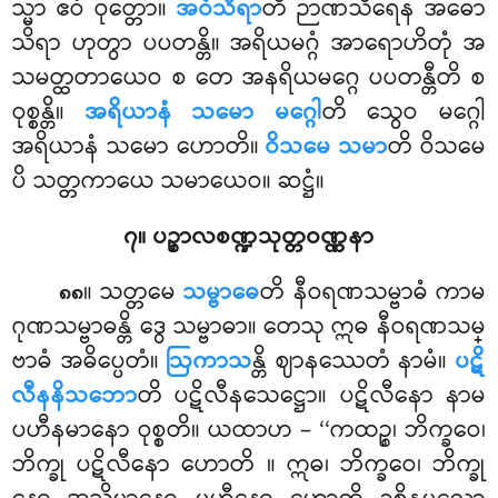
သ္မာ ဧဝံ ဝုတ္တော။
အဝံသိရာ
တိ ဉာဏသိရေန အဓော
သိရာ ဟုတွာ ပပတန္တိ။ အရိယမဂ္ဂံ အာရောဟိတုံ အ
သမတ္ထတာယေဝ စ တေ အနရိယမဂ္ဂေ ပပတန္တီတိ စ
ဝုစ္စန္တိ။
အရိယာနံ သမော မဂ္ဂေါ
တိ သွေဝ မဂ္ဂေါ
အရိယာနံ သမော ဟောတိ။
ဝိသမေ သမာ
တိ ဝိသမေ
ပိ သတ္တကာယေ သမာယေဝ။ ဆဋ္ဌံ။
၇။ ပဉ္စာလစဏ္ဍသုတ္တဝဏ္ဏနာ
။ သတ္တမေ
သမ္ဗာဓေ
တိ နီဝရဏသမ္ဗာဓံ ကာမ
၈၈
ဂုဏသမ္ဗာဓန္တိ ဒွေ သမ္ဗာဓာ။ တေသု ဣဓ နီဝရဏသမ္
ဗာဓံ အဓိပ္ပေတံ။
ဩကာသ
န္တိ ဈာနဿေတံ နာမံ။
ပဋိ
လီနနိသဘော
တိ ပဋိလီနသေဋ္ဌော။ ပဋိလီနော နာမ
ပဟီနမာနော ဝုစ္စတိ။ ယထာဟ – ‘‘ကထဉ္စ၊ ဘိက္ခဝေ၊
ဘိက္ခု ပဋိလီနော ဟောတိ
။ ဣဓ၊ ဘိက္ခဝေ၊ ဘိက္ခု