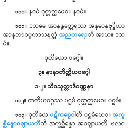
။ နဝမံ ဝုတ္တတ္ထမေဝ။ နဝမံ။
၁၀၀
။ ဒသမေ အာနန္ဒတ္ထေရဿ အနုမာနဗုဒ္ဓိယာ
၁၀၁
အာနုဘာဝပ္ပကာသနတ္ထံ
အညတရော
တိ အာဟ။ ဒသ
မံ။
ဒုတိယော ဝဂ္ဂေါ။
၃။ နာနာတိတ္ထိယဝဂ္ဂေါ
၁-၂။ သိဝသုတ္တာဒိဝဏ္ဏနာ
။ တတိယဝဂ္ဂဿ
ပဌမံ ဝုတ္တတ္ထမေဝ။ ပဌမံ။
၁၀၂
။ ဒုတိယေ
ပဋိကစ္စေဝါ
တိ ပဌမံယေဝ။
အက္ခ
၁၀၃
စ္ဆိန္နောဝဈာယတီ
တိ အက္ခစ္ဆိန္နော အဝဈာယတိ၊ ဗလဝ