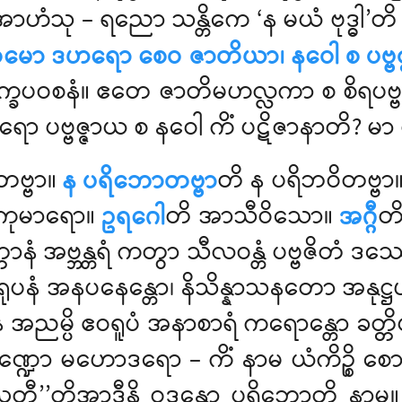
အာဟံသု – ရညော သန္တိကေ ‘န မယံ ဗုဒ္ဓါ’တ
တမော ဒဟရော စေဝ ဇာတိယာ၊ နဝေါ စ ပဗ္ဗ
ိက္ခေပဝစနံ။ ဧတေ ဇာတိမဟလ္လကာ စ စိရပဗ္ဗဇိတ
 ပဗ္ဗဇ္ဇာယ စ နဝေါ ကိံ ပဋိဇာနာတိ? မာ
တဗ္ဗာ။
န ပရိဘောတဗ္ဗာ
တိ န ပရိဘဝိတဗ္ဗာ
ကုမာရော။
ဥရဂေါ
တိ အာသီဝိသော။
အဂ္ဂီ
တ
ဗ္ဘန္တရံ ကတွာ သီလဝန္တံ ပဗ္ဗဇိတံ ဒဿ
 ပါရုပနံ အနပနေန္တော၊ နိသိန္နာသနတော အနုဋ္
အညမ္ပိ ဧဝရူပံ အနာစာရံ ကရောန္တော ခတ္
 မဟောဒရော – ကိံ နာမ ယံကိဉ္စိ စောရူ
ဿတီ’’တိအာဒီနိ ဝဒန္တော ပရိဘောတိ နာမ