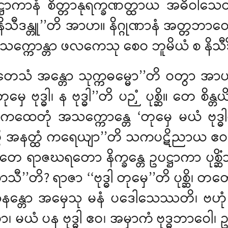
ာ ဥပဋ္ဌာကာနံ စိတ္တာနုရက္ခဏတ္ထာယ အဓိ
‘နိသီဒန္တူ’’တိ အာဟ။ နိဂ္ဂုဏာနံ အတ္တဘ
္ကောန္တာ ဖလကေသု စေဝ ဘူမိယံ စ နိသီဒိ
ိ တေသံ အန္တော သုက္ကဓမ္မော’’တိ ဝတွ
ေ ဗုဒ္ဓါ၊ န ဗုဒ္ဓါ’’တိ ပဉှံ ပုစ္ဆိ။ တေ စိန္တ
ွာ ကထေတုံ အသက္ကောန္တေ ‘တုမှေ မယံ ဗုဒ
ညမ္ပိ အနတ္ထံ ကရေယျာ’’တိ သကပဋိညာယ ဧဝ ‘
 ရာဇဃရတော နိက္ခန္တေ ဥပဋ္ဌာကာ ပုစ္ဆိံသ
ာသီ’’တိ? ရာဇာ ‘‘ဗုဒ္ဓါ တုမှေ’’တိ ပုစ္ဆိ၊
န္တော အမှေသု မနံ ပဒေါသေဿတိ၊ ဗဟ
မှာ၊ မယံ ပန ဗုဒ္ဓါ ဧဝ၊ အမှာကံ ဗုဒ္ဓဘာဝ