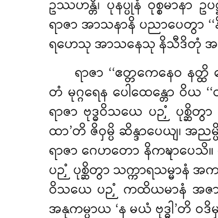
ဥဿဟန္တိ၊ ပုနပ္ပုနံ ဝုစ္စမာန
ရာဇာ အာသနာနိ ပညာပေတွာ
‘
ရဟေသု အာသနေသု နိသီဒိတုံ အသက
ရာဇာ ‘‘ဧတ္တကေနေဝ နတ္ထ
တံ မုဂ္ဂရေန ပေါထေန္တော ဝိယ ‘‘တုမှ
ရာဇာ ဗုဒ္ဓဝိသယေ ပဉှံ ပုစ္ဆိတ
ထာ’တိ ဇိဝှမ္ပိ ဆိန္ဒာပေယျ၊ အ
ရာဇာ ဂေဟတော နိကဍ္ဎာပေသိ။ တေ
ပဉှံ ပုစ္ဆိတွာ သက္ကာရသမ္မာနံ အက
ဝိသယေ ပဉှံ ကထိယမာနံ အဇာန
အနုကမ္ပာယ ‘န မယံ ဗုဒ္ဓါ’တိ ဝဒိ