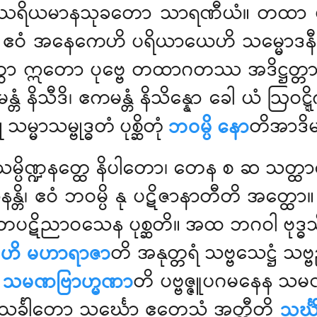
ုဿရိယမာနသုခတော သာရဏီယံ။ တထာ ဗျဉ္ဇ
တိ ဧဝံ အနေကေဟိ ပရိယာယေဟိ သမ္မောဒ
တွာ ဣတော ပုဗ္ဗေ တထာဂတဿ အဒိဋ္ဌတ္တာ
န္တံ နိသီဒိ၊ ဧကမန္တံ နိသိန္နော ခေါ ယံ
မာသမ္ဗုဒ္ဓတံ ပုစ္ဆိတုံ
ဘဝမ္ပိ နော
တိအာဒိ
သမ္ပိဏ္ဍနတ္ထေ နိပါတော၊ တေန စ ဆ သတ္ထ
ဇာနန္တိ၊ ဧဝံ ဘဝမ္ပိ နု ပဋိဇာနာတီတိ အတ္ထ
တပဋိညာဝသေန ပုစ္ဆတိ။ အထ ဘဂဝါ ဗုဒ္ဓသ
 ဟိ မဟာရာဇာ
တိ အနုတ္တရံ သဗ္ဗသေဋ္ဌံ သ
။
သမဏဗြာဟ္မဏာ
တိ
ပဗ္ဗဇ္ဇူပဂမနေန
သမဏ
သင်္ခါတော သင်္ဃော ဧတေသံ အတ္ထီတိ
သင်္