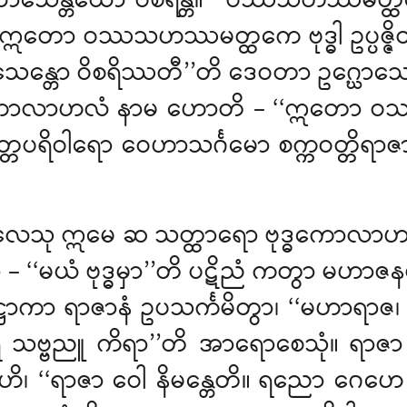
ာသေန္တိယော ဝိစရန္တိ။ ‘‘ဝဿသဟဿမတ္ထကေ ပန
ာ ဝဿသဟဿမတ္ထကေ ဗုဒ္ဓါ ဥပ္ပဇ္ဇိတွာ ဓမ
ဒေသေန္တော ဝိစရိဿတီ’’တိ ဒေဝတာ ဥဂ္ဃော
ကဝတ္တိကောလာဟလံ နာမ ဟောတိ – ‘‘ဣတေ
ပရိဝါရော ဝေဟာသင်္ဂမော စက္ကဝတ္တိရာဇာ 
သု ဣမေ ဆ သတ္ထာရော ဗုဒ္ဓကောလာဟလံ
ိတွာ – ‘‘မယံ ဗုဒ္ဓမှာ’’တိ ပဋိညံ ကတွာ မဟာဇန
ပဋ္ဌာကာ ရာဇာနံ ဥပသင်္ကမိတွာ၊ ‘‘မဟ
သဗ္ဗညူ ကိရာ’’တိ အာရောစေသုံ။ ရာဇာ 
ဟိ၊ ‘‘ရာဇာ ဝေါ နိမန္တေတိ။ ရညော ဂေဟေ ဘိ