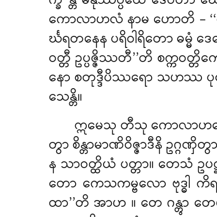
က္ခ’’န္တိ မနုဿပ္ပထေ ဒေဝတာ ဃေ
ကောလာဟလံ နာမ ဟောတိ – ‘‘ဣတေ
င်္ဃရတနေန ပရိဝါရိတော ဓမ္မံ 
ဝတ္တီ ဥပ္ပဇ္ဇိဿတီ’’တိ စက္
နော စတုဒ္ဒီပိဿရော
သဟဿ ပုတ္တ
သေန္တိ။
ဣမေသု တီသု ကောလာဟလေ
တွာ စိန္တာမာဏိဝိဇ္ဇာဒီနိ ဥဂ္ဂဏှ
န သာဝတ္ထိယံ ပတ္တာ။ တေသံ ဥ
တော ကေသကမ္ဗလော ဗုဒ္ဓါ ကိရ 
ထာ’’တိ အာဟ
။ တေ ဂန္တွာ တေ