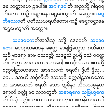
မေ သတ္တာဟေ ဥဒပါဒိ။
အဂါရဝေါ
တိ အညသ္မိံ ဂါရဝရ
ဟိတော၊ ကဉ္စိ ဂရုဋ္ဌာနေ အဋ္ဌပေတွာတိ အတ္ထော။
အပ္ပ
တိဿော
တိ ပတိဿယရဟိတော၊ ကဉ္စိ ဇေဋ္ဌကဋ္ဌာနေ
အဋ္ဌပေတွာတိ အတ္ထော။
သဒေဝကေ
တိအာဒီသု သဒ္ဓိံ ဒေဝေဟိ
သဒေဝ
ကေ
။ ဒေဝဂ္ဂဟဏေန စေတ္ထ မာရဗြဟ္မေသု ဂဟိတေ
သုပိ မာရော နာမ ဝသဝတ္တီ သဗ္ဗေသံ ဥပရိ ဝသံ ဝတ္တေ
တိ၊ ဗြဟ္မာ နာမ မဟာနုဘာဝေါ ဧကင်္ဂုလိယာ ဧကသ္မိံ
စက္ကဝါဠသဟဿေ အာလောကံ ဖရတိ။ ဒွီဟိ ဒွီသု…
ပေ… ဒသဟိ အင်္ဂုလီဟိ ဒသသုပိ စက္ကဝါဠသဟဿေ
သု အာလောကံ ဖရတိ၊ သော ဣမိနာ သီလသမ္ပန္နတ
ရောတိ ဝတ္တုံ မာ လဘတူတိ
သမာရကေ သဗြဟ္မကေ
တိ ဝိသုံ ဝုတ္တံ။ တထာ သမဏာ နာမ ဧကနိကာယာဒိ