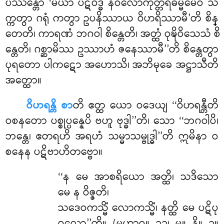
ပဿန္တော ‘မယာ ပဋိဝိဒ္ဓံ နဝလောကုတ္တရဓမ္မမေဝ သ
က္ကတွာ ဂရုံ ကတွာ ဥပနိဿာယ ဝိဟရိဿာမီ’တိ စိန္
တေတိ၊ ကာရဏံ ဘဂဝါ စိန္တေတိ၊ အတ္ထံ ဝုဍ္ဎိဝိသေသံ စိ
န္တေတိ၊ ဂစ္ဆာမိဿ ဥဿာဟံ ဇနေဿာမီ’’တိ စိန္တေတွာ
ပုရတော ပါကဋော အဟောသိ၊ အဘိမုခေ အဋ္ဌာသီတိ
အတ္ထော။
ဝိဟရန္တိ စာ
တိ ဧတ္ထ ယော ဝဒေယျ ‘‘ဝိဟရန္တီတိ
ဝစနတော ပစ္စုပ္ပန္နေပိ ဗဟူ ဗုဒ္ဓါ’’တိ၊ သော ‘‘ဘဂဝါပိ၊
ဘန္တေ၊ ဧတရဟိ အရဟံ သမ္မာသမ္ဗုဒ္ဓါ’’တိ ဣမိနာ ဝ
စနေန ပဋိဗာဟိတဗ္ဗော။
‘‘န
မေ အာစရိယော အတ္ထိ၊ သဒိသော
မေ န ဝိဇ္ဇတိ၊
သဒေဝကသ္မိံ လောကသ္မိံ၊ နတ္ထိ မေ ပဋိပု
ဂ္ဂလော’’တိ။ (မဟာဝ။ ၁၁၊ မ။ နိ။ ၁။