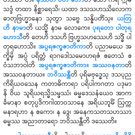
တိဿာ’’တိ။
နဿတိ ဝတ ဘော
တိ သော ကိရ ဣမံ
သဒ္ဒံ တထာ နိစ္ဆာရေသိ၊ ယထာ ဒသသဟဿိလောက
ဓာတုဗြဟ္မာနော သုတွာ သဗ္ဗေ သန္နိပတိံသု။
ယတြ
ဟိ နာမာ
တိ ယသ္မိံ နာမ လောကေ။
ပုရတော ပါတုရ
ဟောသီ
တိ တေဟိ ဒသဟိ ဗြဟ္မသဟဿေဟိ သဒ္ဓိံ ပါ
တုရဟောသိ။
အပ္ပရဇက္ခဇာတိကာ
တိ ပညာမယေ အ
က္ခိမှိ အပ္ပံ ပရိတ္တံ ရာဂဒေါသမောဟရဇံ ဧတေသံ ဧ
ဝံသဘာဝါတိ
အပ္ပရဇက္ခဇာတိကာ။ အဿဝနတာ
တိ
အဿဝနတာယ။
ဘဝိဿန္တီ
တိ ပုရိမဗုဒ္ဓေသု ဒသပုည
ကိရိယဝသေန ကတာဓိကာရာ ပရိပါကဂတာ ပဒုမာ
နိ ဝိယ သူရိယရသ္မိသမ္ဖဿံ၊ ဓမ္မဒေသနံယေဝ အာက
င်္ခမာနာ စတုပ္ပဒိကဂါထာဝသာနေ အရိယဘူမိံ ဩက္က
မနာရဟာ န ဧကော၊ န ဒွေ၊ အနေကသတသဟဿာ
ဓမ္မဿ အညာတာရော ဘဝိဿန္တီတိ ဒဿေတိ။