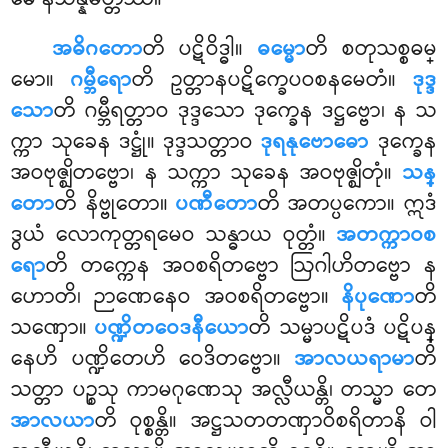
အဓိဂတော
တိ ပဋိဝိဒ္ဓါ။
ဓမ္မော
တိ စတုသစ္စဓမ္
မော။
ဂမ္ဘီရော
တိ ဥတ္တာနပဋိက္ခေပဝစနမေတံ။
ဒုဒ္ဒ
သော
တိ ဂမ္ဘီရတ္တာဝ ဒုဒ္ဒသော ဒုက္ခေန ဒဋ္ဌဗ္ဗော၊ န သ
က္ကာ သုခေန ဒဋ္ဌုံ။ ဒုဒ္ဒသတ္တာဝ
ဒုရနုဗောဓော
ဒုက္ခေန
အဝဗုဇ္ဈိတဗ္ဗော၊ န သက္ကာ သုခေန အဝဗုဇ္ဈိတုံ။
သန္
တော
တိ နိဗ္ဗုတော။
ပဏီတော
တိ အတပ္ပကော။ ဣဒံ
ဒွယံ လောကုတ္တရမေဝ သန္ဓာယ ဝုတ္တံ။
အတက္ကာဝစ
ရော
တိ တက္ကေန အဝစရိတဗ္ဗော ဩဂါဟိတဗ္ဗော န
ဟောတိ၊ ဉာဏေနေဝ အဝစရိတဗ္ဗော။
နိပုဏော
တိ
သဏှော။
ပဏ္ဍိတဝေဒနီယော
တိ သမ္မာပဋိပဒံ ပဋိပန္
နေဟိ ပဏ္ဍိတေဟိ ဝေဒိတဗ္ဗော။
အာလယရာမာ
တိ
သတ္တာ ပဉ္စသု ကာမဂုဏေသု အလ္လီယန္တိ၊ တသ္မာ တေ
အာလယာ
တိ ဝုစ္စန္တိ။ အဋ္ဌသတတဏှာဝိစရိတာနိ ဝါ