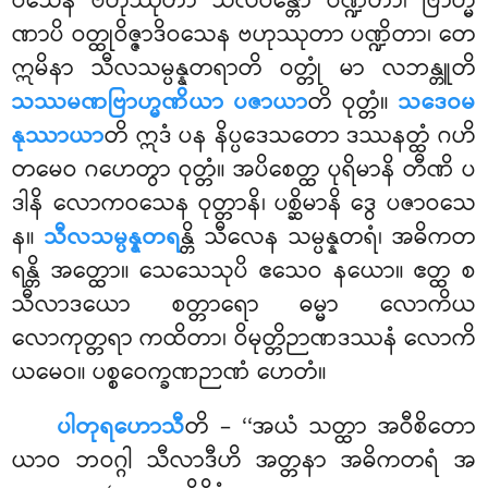
ဝသေန ဗဟုဿုတာ သီလဝန္တော ပဏ္ဍိတာ၊ ဗြာဟ္မ
ဏာပိ ဝတ္ထုဝိဇ္ဇာဒိဝသေန ဗဟုဿုတာ ပဏ္ဍိတာ၊ တေ
ဣမိနာ သီလသမ္ပန္နတရာတိ ဝတ္တုံ မာ လဘန္တူတိ
သဿမဏဗြာဟ္မဏိယာ ပဇာယာ
တိ ဝုတ္တံ။
သဒေဝမ
နုဿာယာ
တိ
ဣဒံ ပန နိပ္ပဒေသတော ဒဿနတ္ထံ ဂဟိ
တမေဝ ဂဟေတွာ ဝုတ္တံ။ အပိစေတ္ထ ပုရိမာနိ တီဏိ ပ
ဒါနိ လောကဝသေန ဝုတ္တာနိ၊ ပစ္ဆိမာနိ ဒွေ ပဇာဝသေ
န။
သီလသမ္ပန္နတရ
န္တိ သီလေန သမ္ပန္နတရံ၊ အဓိကတ
ရန္တိ အတ္ထော။ သေသေသုပိ ဧသေဝ နယော။ ဧတ္ထ စ
သီလာဒယော စတ္တာရော ဓမ္မာ လောကိယ
လောကုတ္တရာ ကထိတာ၊ ဝိမုတ္တိဉာဏဒဿနံ လောကိ
ယမေဝ။ ပစ္စဝေက္ခဏဉာဏံ ဟေတံ။
ပါတုရဟောသီ
တိ
– ‘‘အယံ သတ္ထာ အဝီစိတော
ယာဝ ဘဝဂ္ဂါ သီလာဒီဟိ အတ္တနာ အဓိကတရံ အ