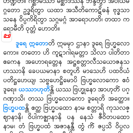
ဟိဏ္ဍတိ။ ဂစ္ဆာမိဿာ မိစ္ဆာဒဿနံ ဘိန္ဒိတွာ အပါယမ
ဂ္ဂတော ဥဒ္ဓရိတွာ ယထာ အသီတိကောဋိဓနံ ဗုဒ္ဓသာ
သနေ ဝိပ္ပကိရိတွာ သဂ္ဂမဂ္ဂံ အာရောဟတိ၊ တထာ က
ရောမီတိ ဝုတ္တံ ဟောတိ။
📜
ဒူရေ ဣတော
တိ ဣမမှာ ဌာနာ ဒူရေ ဗြဟ္မလော
ကော။ တတော ဟိ ကူဋာဂါရမတ္တာ သိလာ ပါတိတာ
ဧကေန အဟောရတ္တေန အဋ္ဌစတ္တာလီသယောဇနသ
ဟဿာနိ ခေပယမာနာ စတူဟိ မာသေဟိ ပထဝိယံ
ပတိဋ္ဌဟေယျ၊ သဗ္ဗဟေဋ္ဌိမောပိ ဗြဟ္မလောကော ဧဝံ
ဒူရေ။
ယဿာဟုတိ
န္တိ ယဿ ဗြဟ္မုနော အာဟုတိံ ပဂ္
ဂဏှာသိ၊ တဿ ဗြဟ္မလောကော
ဒူရေတိ အတ္ထော။
ဗြဟ္မပထ
န္တိ ဧတ္ထ ဗြဟ္မပထော နာမ စတ္တာရိ ကုသလဇ္
ဈာနာနိ၊ ဝိပါကဇ္ဈာနာနိ ပန နေသံ ဇီဝိတပထော
နာမ၊ တံ ဗြဟ္မပထံ အဇာနန္တီ တွံ ကိံ ဇပ္ပသိ ဝိပ္ပလ