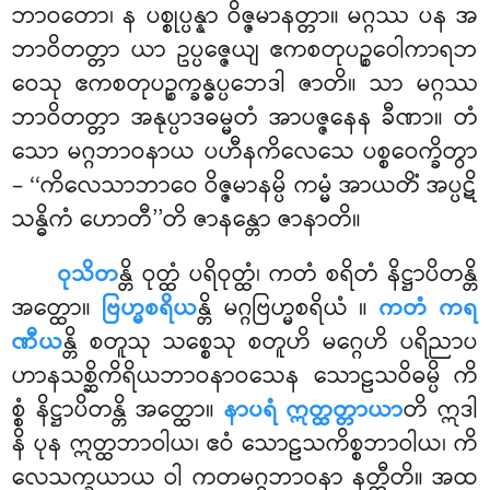
ဘာဝတော၊ န ပစ္စုပ္ပန္နာ ဝိဇ္ဇမာနတ္တာ။ မဂ္ဂဿ ပန အ
ဘာဝိတတ္တာ ယာ ဥပ္ပဇ္ဇေယျ ဧကစတုပဉ္စဝေါကာရဘ
ဝေသု ဧကစတုပဉ္စက္ခန္ဓပ္ပဘေဒါ ဇာတိ။ သာ မဂ္ဂဿ
ဘာဝိတတ္တာ အနုပ္ပာဒဓမ္မတံ အာပဇ္ဇနေန ခီဏာ။ တံ
သော မဂ္ဂဘာဝနာယ ပဟီနကိလေသေ ပစ္စဝေက္ခိတွာ
– ‘‘ကိလေသာဘာဝေ ဝိဇ္ဇမာနမ္ပိ ကမ္မံ အာယတိံ အပ္ပဋိ
သန္ဓိကံ ဟောတီ’’တိ ဇာနန္တော ဇာနာတိ။
ဝုသိတ
န္တိ ဝုတ္ထံ ပရိဝုတ္ထံ၊ ကတံ စရိတံ နိဋ္ဌာပိတန္တိ
အတ္ထော။
ဗြဟ္မစရိယ
န္တိ မဂ္ဂဗြဟ္မစရိယံ
။
ကတံ ကရ
ဏီယ
န္တိ စတူသု သစ္စေသု စတူဟိ မဂ္ဂေဟိ ပရိညာပ
ဟာနသစ္ဆိကိရိယဘာဝနာဝသေန သောဠသဝိဓမ္ပိ ကိ
စ္စံ နိဋ္ဌာပိတန္တိ အတ္ထော။
နာပရံ ဣတ္ထတ္တာယာ
တိ ဣဒါ
နိ ပုန ဣတ္ထဘာဝါယ၊ ဧဝံ သောဠသကိစ္စဘာဝါယ၊ ကိ
လေသက္ခယာယ ဝါ ကတမဂ္ဂဘာဝနာ နတ္ထီတိ။ အထ