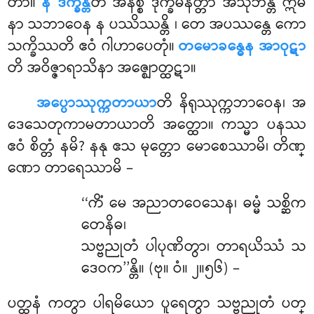
တာ။
န ဒက္ခန္တီ
တိ အနိစ္စံ ဒုက္ခမနတ္တာ အသုဘန္တိ ဣမိ
နာ သဘာဝေန န ပဿိဿန္တိ
၊ တေ အပဿန္တေ ကော
သက္ခိဿတိ ဧဝံ ဂါဟာပေတုံ။
တမောခန္ဓေန အာဝုဋာ
တိ အဝိဇ္ဇာရာသိနာ အဇ္ဈောတ္ထဋာ။
အပ္ပောဿုက္ကတာယာ
တိ နိရုဿုက္ကဘာဝေန၊ အ
ဒေသေတုကာမတာယာတိ အတ္ထော။ ကသ္မာ ပနဿ
ဧဝံ စိတ္တံ နမိ? နနု ဧသ မုတ္တော မောစေဿာမိ၊ တိဏ္
ဏော တာရေဿာမိ –
‘‘ကိံ မေ အညာတဝေသေန၊ ဓမ္မံ သစ္ဆိက
တေနိဓ၊
သဗ္ဗညုတံ ပါပုဏိတွာ၊ တာရယိဿံ သ
ဒေဝက’’န္တိ။ (ဗု။ ဝံ။ ၂။၅၆) –
ပတ္ထနံ ကတွာ ပါရမိယော ပူရေတွာ သဗ္ဗညုတံ ပတ္