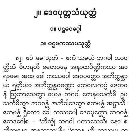
၂။ ဒေဝပုတ္တသံယုတ္တံ
၁။ ပဌမဝဂ္ဂေါ
၁။ ပဌမကဿပသုတ္တံ
။ ဧဝံ
မေ သုတံ – ဧကံ သမယံ ဘဂဝါ သာဝ
၈၂
တ္ထိယံ ဝိဟရတိ ဇေတဝနေ အနာထပိဏ္ဍိကဿ အာ
ရာမေ။ အထ ခေါ ကဿပေါ ဒေဝပုတ္တော အဘိက္ကန္တာ
ယ ရတ္တိယာ အဘိက္ကန္တဝဏ္ဏော ကေဝလကပ္ပံ ဇေတဝ
နံ ဩဘာသေတွာ ယေန ဘဂဝါ တေနုပသင်္ကမိ၊ ဥပ
သင်္ကမိတွာ ဘဂဝန္တံ အဘိဝါဒေတွာ ဧကမန္တံ အဋ္ဌာသိ။
ဧကမန္တံ ဌိတော ခေါ ကဿပေါ ဒေဝပုတ္တော ဘဂဝန္တံ
ဧတဒဝေါစ – ‘‘ဘိက္ခုံ ဘဂဝါ ပကာသေသိ၊ နော စ
ဘိက္ခုနော အနုသာသ’’န္တိ။ ‘‘တေန ဟိ ကဿပ၊ တ