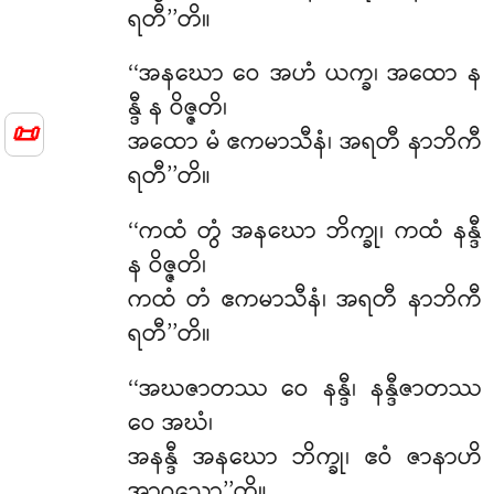
ရတီ’’တိ။
‘‘အနဃော ဝေ အဟံ ယက္ခ၊ အထော န
န္ဒီ န ဝိဇ္ဇတိ၊
📜
အထော မံ ဧကမာသီနံ၊ အရတီ နာဘိကီ
ရတီ’’တိ။
‘‘ကထံ တွံ အနဃော ဘိက္ခု၊ ကထံ နန္ဒီ
န ဝိဇ္ဇတိ၊
ကထံ တံ ဧကမာသီနံ၊ အရတီ နာဘိကီ
ရတီ’’တိ။
‘‘အဃဇာတဿ ဝေ နန္ဒီ၊ နန္ဒီဇာတဿ
ဝေ အဃံ၊
အနန္ဒီ အနဃော ဘိက္ခု၊ ဧဝံ ဇာနာဟိ
အာဝုသော’’တိ။