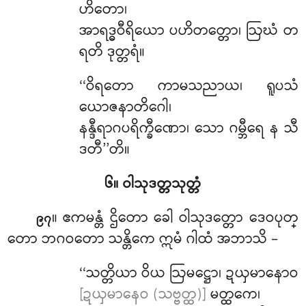
ဟိတော၊
အာရဒ္ဓဝီရိယော ပဟိတတ္တော၊ ဩဃံ တ
ရတိ ဒုတ္တရံ။
‘‘ဝိရတော
ကာမသညာယ၊ ရူပသံ
ယောဇနာတိဂေါ၊
နန္ဒီရာဂပရိက္ခီဏော၊ သော ဂမ္ဘီရေ န သီ
ဒတီ’’တိ။
၆။ ဝါသုဒတ္တသုတ္တံ
။ ဧကမန္တံ
ဌိတော ခေါ ဝါသုဒတ္တော ဒေဝပုတ္
၉၇
တော ဘဂဝတော သန္တိကေ ဣမံ ဂါထံ အဘာသိ –
‘‘သတ္တိယာ ဝိယ ဩမဋ္ဌော၊ ဍယှမာနောဝ
[ဍယှမာနေဝ (သဗ္ဗတ္ထ)]
မတ္ထကေ၊