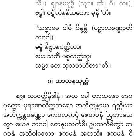
သီ။)၊ ဈာနမဗုဒ္ဓိ (သျာ။ ကံ။ ပီ။ က။)]
ဗုဒ္ဓါ၊ ပဋိလီနနိသဘော မုနီ’’တိ။
‘‘သမ္ဗာဓေ ဝါပိ ဝိန္ဒန္တိ (ပဉ္စာလစဏ္ဍာတိ
ဘဂဝါ)၊
ဓမ္မံ နိဗ္ဗာနပတ္တိယာ၊
ယေ သတိံ ပစ္စလတ္ထံသု၊
သမ္မာ တေ သုသမာဟိတာ’’တိ။
၈။ တာယနသုတ္တံ
။ သာဝတ္ထိနိဒါနံ။ အထ
ခေါ တာယနော ဒေဝ
၈၉
ပုတ္တော ပုရာဏတိတ္ထကရော အဘိက္ကန္တာယ ရတ္တိယာ
အဘိက္ကန္တဝဏ္ဏော ကေဝလကပ္ပံ ဇေတဝနံ ဩဘာသေ
တွာ ယေန ဘဂဝါ တေနုပသင်္ကမိ၊ ဥပသင်္ကမိတွာ ဘ
ဂဝန္တံ အဘိဝါဒေတွာ ဧကမန္တံ အဋ္ဌာသိ။ ဧကမန္တံ ဌိ