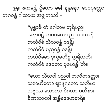
။ ဧကမန္တံ
ဌိတော ခေါ နန္ဒနော ဒေဝပုတ္တော
၉၅
ဘဂဝန္တံ ဂါထာယ အဇ္ဈဘာသိ –
‘‘ပုစ္ဆာမိ တံ ဂေါတမ ဘူရိပည၊
အနာဝဋံ ဘဂဝတော ဉာဏဒဿနံ၊
ကထံဝိဓံ
သီလဝန္တံ ဝဒန္တိ၊
ကထံဝိဓံ ပညဝန္တံ ဝဒန္တိ၊
ကထံဝိဓော ဒုက္ခမတိစ္စ ဣရိယတိ၊
ကထံဝိဓံ ဒေဝတာ ပူဇယန္တီ’’တိ။
‘‘ယော သီလဝါ ပညဝါ ဘာဝိတတ္တော၊
သမာဟိတော ဈာနရတော သတီမာ၊
သဗ္ဗဿ သောကာ ဝိဂတာ ပဟီနာ၊
ခီဏာသဝေါ အန္တိမဒေဟဓာရီ။