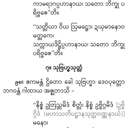
ကာမရာဂပ္ပဟာနာယ၊ သတော ဘိက္ခု ပ
ရိဗ္ဗဇေ’’တိ။
‘‘သတ္တိယာ ဝိယ ဩမဋ္ဌော၊ ဍယှမာနောဝ
မတ္ထကေ၊
သက္ကာယဒိဋ္ဌိပ္ပဟာနာယ၊ သတော ဘိက္ခု
ပရိဗ္ဗဇေ’’တိ။
၇။ သုဗြဟ္မသုတ္တံ
။ ဧကမန္တံ ဌိတော ခေါ သုဗြဟ္မာ ဒေဝပုတ္တော
၉၈
ဘဂဝန္တံ ဂါထာယ အဇ္ဈဘာသိ –
‘‘နိစ္စံ ဥတြသ္တမိဒံ စိတ္တံ၊ နိစ္စံ ဥဗ္ဗိဂ္ဂမိဒံ
[ဥဗ္ဗိ
ဂ္ဂိဒံ (မဟာသတိပဋ္ဌာနသုတ္တဝဏ္ဏနာယံ)]
မနော၊