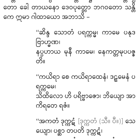
တော ခေါ တာယနော ဒေဝပုတ္တော ဘဂဝတော သန္တိ
ကေ ဣမာ ဂါထာယော အဘာသိ –
‘‘ဆိန္ဒ သောတံ ပရက္ကမ္မ၊ ကာမေ ပနုဒ
ဗြာဟ္မဏ၊
နပ္ပဟာယ မုနီ ကာမေ၊ နေကတ္တမုပပဇ္ဇ
တိ။
‘‘ကယိရာ စေ ကယိရာထေနံ၊ ဒဠှမေနံ ပ
ရက္ကမေ၊
သိထိလော ဟိ ပရိဗ္ဗာဇော၊ ဘိယျော အာ
ကိရတေ ရဇံ။
‘‘အကတံ
ဒုက္ကဋံ
[ဒုက္ကတံ (သီ။ ပီ။)]
သေ
ယျော၊ ပစ္ဆာ တပတိ ဒုက္ကဋံ၊