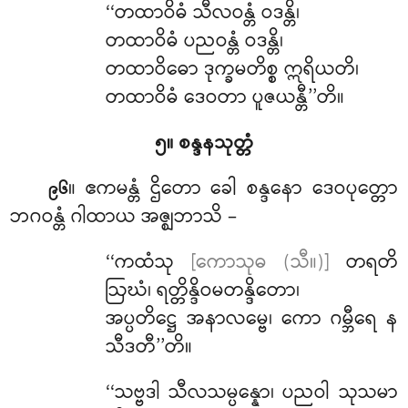
‘‘တထာဝိဓံ သီလဝန္တံ ဝဒန္တိ၊
တထာဝိဓံ ပညဝန္တံ ဝဒန္တိ၊
တထာဝိဓော ဒုက္ခမတိစ္စ ဣရိယတိ၊
တထာဝိဓံ ဒေဝတာ ပူဇယန္တီ’’တိ။
၅။ စန္ဒနသုတ္တံ
။ ဧကမန္တံ ဌိတော ခေါ စန္ဒနော ဒေဝပုတ္တော
၉၆
ဘဂဝန္တံ ဂါထာယ အဇ္ဈဘာသိ –
‘‘ကထံသု
[ကောသုဓ (သီ။)]
တရတိ
ဩဃံ၊ ရတ္တိန္ဒိဝမတန္ဒိတော၊
အပ္ပတိဋ္ဌေ အနာလမ္ဗေ၊ ကော ဂမ္ဘီရေ န
သီဒတီ’’တိ။
‘‘သဗ္ဗဒါ သီလသမ္ပန္နော၊ ပညဝါ သုသမာ