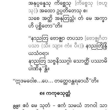
အနုပ္ပန္နေသု
ကိစ္ဆေသု
[ကိစ္စေသု (ဗဟူ
သု)]
၊ အထော ဥပ္ပတိတေသု စ၊
သစေ အတ္ထိ အနုတြသ္တံ၊ တံ မေ အက္ခာ
ဟိ ပုစ္ဆိတော’’တိ။
‘‘နာညတြ ဗောဇ္ဈာ တပသာ
[ဗောဇ္ဈင်္ဂတ
ပသာ (သီ။ သျာ။ ကံ။ ပီ။)]
၊ နာညတြိန္ဒြိ
ယသံဝရာ၊
နာညတြ သဗ္ဗနိဿဂ္ဂါ၊ သောတ္ထိံ ပဿာမိ
ပါဏိန’’န္တိ။
‘‘ဣဒမဝေါစ…ပေ… တတ္ထေဝန္တရဓာယီ’’တိ။
၈။ ကကုဓသုတ္တံ
။ ဧဝံ
မေ သုတံ – ဧကံ သမယံ ဘဂဝါ သာ
၉၉