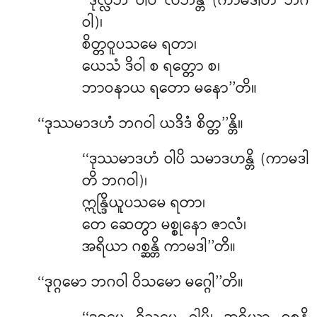
‘‘ဒုလ္လဘံ ဝါပိ လဘန္တိ (ကာမဒါတိ ဘဂ
ဝါ)၊
စိတ္တဝူပသမေ ရတာ၊
ယေသံ ဒိဝါ စ ရတ္တော စ၊
ဘာဝနာယ ရတော မနော’’တိ။
‘‘ဒုဿမာဒဟံ ဘဂဝါ ယဒိဒံ စိတ္တ’’န္တိ။
‘‘ဒုဿမာဒဟံ ဝါပိ သမာဒဟန္တိ (ကာမဒါ
တိ ဘဂဝါ)၊
ဣန္ဒြိယူပသမေ ရတာ၊
တေ ဆေတွာ မစ္စုနော ဇာလံ၊
အရိယာ ဂစ္ဆန္တိ ကာမဒါ’’တိ။
‘‘ဒုဂ္ဂမော
ဘဂဝါ ဝိသမော မဂ္ဂေါ’’တိ။