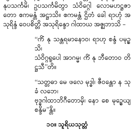
နုပသင်္ကမိ၊ ဥပသင်္ကမိတွာ သံဝိဂ္ဂေါ
လောမဟဋ္ဌဇာ
တော ဧကမန္တံ အဋ္ဌာသိ။ ဧကမန္တံ ဌိတံ ခေါ ရာဟုံ အ
သုရိန္ဒံ ဝေပစိတ္တိ အသုရိန္ဒော ဂါထာယ အဇ္ဈဘာသိ –
‘‘ကိံ နု သန္တရမာနောဝ၊ ရာဟု စန္ဒံ ပမုဉ္စ
သိ၊
သံဝိဂ္ဂရူပေါ အာဂမ္မ၊ ကိံ နု ဘီတောဝ တိ
ဋ္ဌသီ’’တိ။
‘‘သတ္တဓာ
မေ ဖလေ မုဒ္ဓါ၊ ဇီဝန္တော န သု
ခံ လဘေ၊
ဗုဒ္ဓဂါထာဘိဂီတောမှိ၊ နော စေ မုဉ္စေယျ
စန္ဒိမ’’န္တိ။
၁၀။ သူရိယသုတ္တံ