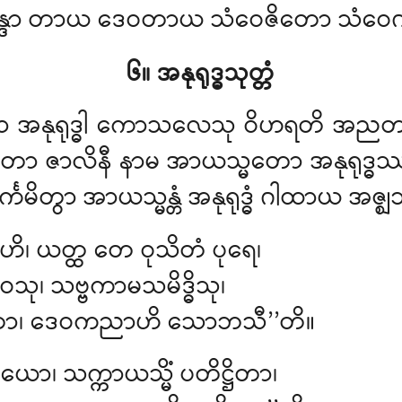
ဒော တာယ ဒေဝတာယ သံဝေဇိတော သံဝေဂမ
၆။ အနုရုဒ္ဓသုတ္တံ
ာ အနုရုဒ္ဓါ ကောသလေသု ဝိဟရတိ အညတ
တာ ဇာလိနီ
နာမ အာယသ္မတော အနုရုဒ္
င်္ကမိတွာ အာယသ္မန္တံ အနုရုဒ္ဓံ ဂါထာယ အဇ္
ေဟိ၊ ယတ္ထ တေ ဝုသိတံ ပုရေ၊
ု၊ သဗ္ဗကာမသမိဒ္ဓိသု၊
တော၊ ဒေဝကညာဟိ သောဘသီ’’တိ။
၊ သက္ကာယသ္မိံ ပတိဋ္ဌိတာ၊