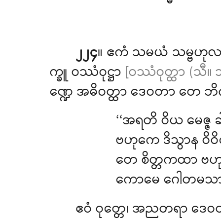
၂၂၄
။ ဧကံ
သမယံ သမ္ဗဟုလ
က္ခူ ဝဿံဝုဋ္ဌာ
[ဝဿံဝုတ္ထာ (သီ။ သ
ဏ္ဍေ အဓိဝတ္ထာ ဒေဝတာ တေ ဘိ
‘‘အရတိ ဝိယ မေဇ္ဇ 
ဗဟုကေ ဒိသွာန ဝိဝ
တေ စိတ္တကထာ ဗ
ကောမေ ဂေါတမသာ
ဧဝံ ဝုတ္တေ၊ အညတရာ ဒေဝ