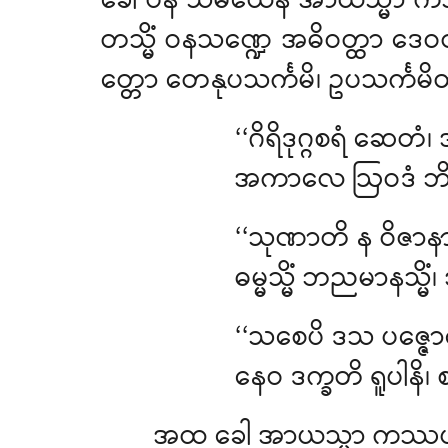
ခေါ ပန သမယေန အာယသ္မာ က
တသ္မိံ ဝနသဏ္ဍေ အဓိဝတ္ထာ 
တ္တော တေနုပသင်္ကမိ၊ ဥပသင်္ကမ
‘‘ဂိရိဒုဂ္ဂစရံ ဆေတ
အကာလေ ဩဝဒံ ဘိက္ခ
‘‘သုဏာတိ န ဝိဇ
ဓမ္မသ္မိံ ဘညမာနသ္မိံ
‘‘သစေပိ
ဒသ ပဇ္ဇ
နေဝ ဒက္ခတိ ရူပါနိ၊ 
အထ ခေါ အာယသ္မာ ကဿပဂ