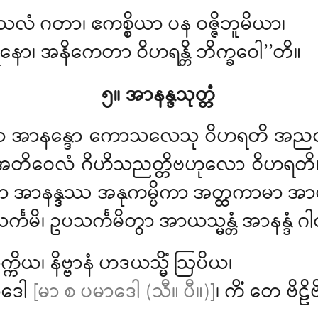
ံ ဂတာ၊ ဧကစ္စိယာ ပန ဝဇ္ဇိဘူမိယာ၊
ိနော၊ အနိကေတာ ဝိဟရန္တိ ဘိက္ခဝေါ’’တိ။
၅။ အာနန္ဒသုတ္တံ
ာ အာနန္ဒော ကောသလေသု ဝိဟရတိ အညတရ
တိဝေလံ ဂိဟိသညတ္တိဗဟုလော ဝိဟရတိ။
ော အာနန္ဒဿ
အနုကမ္ပိကာ အတ္ထကာမာ အာယသ
ကမိ၊ ဥပသင်္ကမိတွာ အာယသ္မန္တံ အာနန္ဒံ
္ကိယ၊ နိဗ္ဗာနံ ဟဒယသ္မိံ ဩပိယ၊
ာဒေါ
[မာ စ ပမာဒေါ (သီ။ ပီ။)]
၊ ကိံ တေ ဗိ