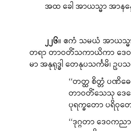
အထ ခေါ အာယသ္မာ အာနန္
၂၂၆
။ ဧကံ သမယံ အာယသ္မ
တရာ တာဝတိံသကာယိကာ ဒေဝ
မာ အနုရုဒ္ဓါ တေနုပသင်္ကမိ၊ ဥပသ
‘‘တတ္ထ စိတ္တံ ပဏိဓ
တာဝတိံသေသု ဒေဝေသ
ပုရက္ခတော ပရိဝု
‘‘ဒုဂ္ဂတာ
ဒေဝကညာယော