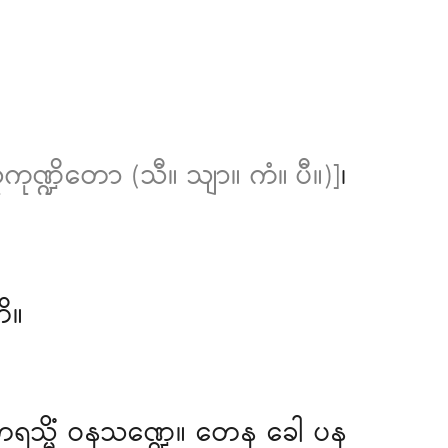
ုကုဏ္ဍိတော (သီ။ သျာ။ ကံ။ ပီ။)]
၊
ိ။
သ္မိံ ဝနသဏ္ဍေ။ တေန
ခေါ ပန