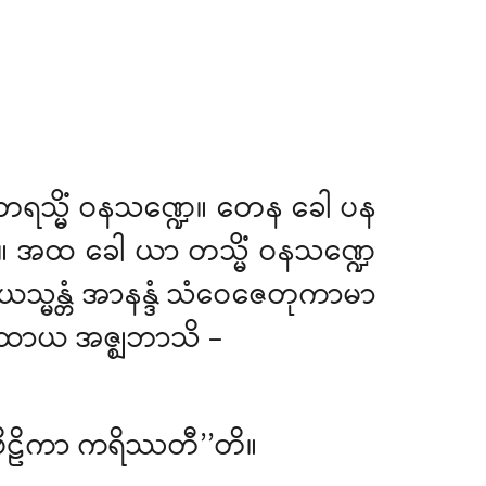
သ္မိံ ဝနသဏ္ဍေ။ တေန ခေါ ပန
 အထ ခေါ ယာ တသ္မိံ ဝနသဏ္ဍေ
္မန္တံ အာနန္ဒံ သံဝေဇေတုကာမာ
 ဂါထာယ အဇ္ဈဘာသိ –
ဠိဗိဠိကာ ကရိဿတီ’’တိ။