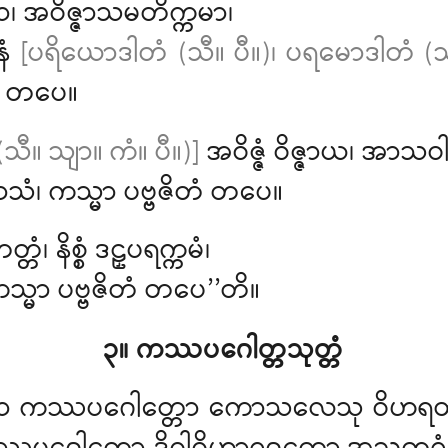
၊ အဝိဇ္ဇာသမတိက္ကမာ၊
နံ
[ပရိယောဒါတံ (သီ။ ပီ။)၊ ပရမောဒါတံ (သ
တံ တပေ။
ီ။ သျာ။ ကံ။ ပီ။)]
အဝိဇ္ဇံ ဝိဇ္ဇာယ၊ အာသဝါ
ံ၊ ကသ္မာ ပဗ္ဗဇိတံ တပေ။
တံ၊ နိစ္စံ ဒဠှပရက္ကမံ၊
ံ၊ ကသ္မာ ပဗ္ဗဇိတံ တပေ’’တိ။
၃။ ကဿပဂေါတ္တသုတ္တံ
မာ ကဿပဂေါတ္တော ကောသလေသု ဝိဟရတိ