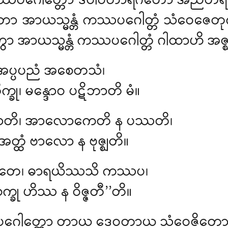
ဿပဂေါတ္တော ဒိဝါဝိဟာရဂတော အညတရ
ဒေဝတာ အာယသ္မန္တံ ကဿပဂေါတ္တံ သံဝေ
ိတွာ အာယသ္မန္တံ ကဿပဂေါတ္တံ ဂါထာဟိ အဇ
ံ၊ အပ္ပပညံ အစေတသံ၊
ု၊ မန္ဒောဝ ပဋိဘာတိ မံ။
ာနာတိ၊ အာလောကေတိ န ပဿတိ၊
၊ အတ္ထံ ဗာလော န ဗုဇ္ဈတိ။
ောတေ၊ ဓာရယိဿသိ ကဿပ၊
စက္ခု ဟိဿ န ဝိဇ္ဇတီ’’တိ။
ေါတ္တော တာယ ဒေဝတာယ သံဝေဇိတော သ