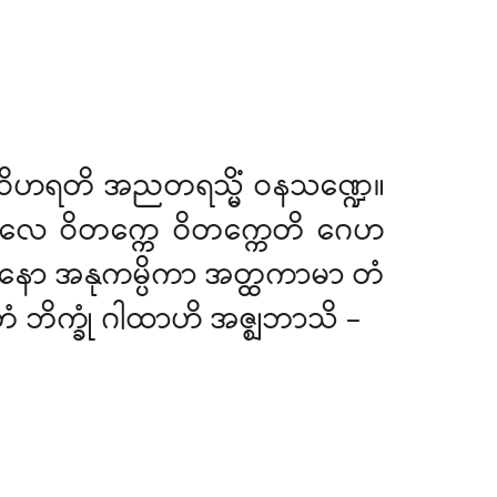
ိဟရတိ အညတရသ္မိံ ဝနသဏ္ဍေ။
လေ ဝိတက္ကေ ဝိတက္ကေတိ ဂေဟ
နော အနုကမ္ပိကာ အတ္ထကာမာ တံ
ံ ဘိက္ခုံ ဂါထာဟိ အဇ္ဈဘာသိ –