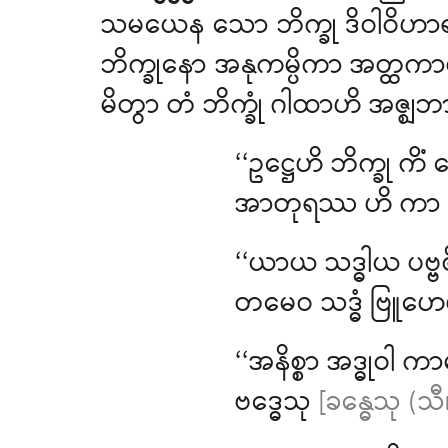
သမယေန သော ဘိက္ခု ဒိဝါဝိဟ
ဘိက္ခုနော အနုကမ္ပိကာ အတ္ထကာ
မိတွာ တံ ဘိက္ခုံ ဂါထာဟိ အဇ္ဈဘ
‘‘ဥဋ္ဌေဟိ ဘိက္ခု 
အာတုရဿ ဟိ ကာ နိဒ္
‘‘ယာယ
သဒ္ဓါယ ပဗ
တမေဝ သဒ္ဓံ ဗြူဟေဟိ
‘‘အနိစ္စာ အဒ္ဓုဝါ က
ဗဒ္ဓေသု
[ခန္ဓေသု (သီ