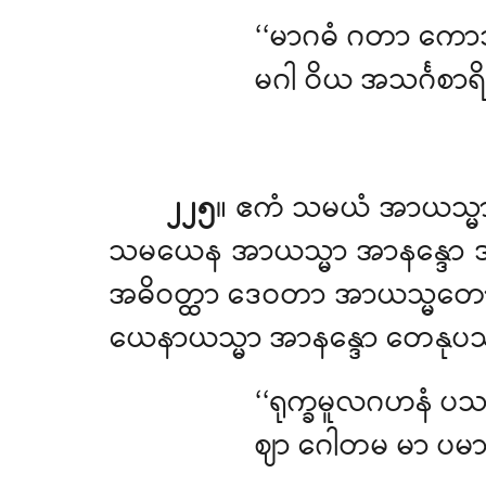
‘‘မာဂဓံ
ဂတာ ကောသလ
မဂါ ဝိယ အသင်္ဂစာရ
၂၂၅
။ ဧကံ သမယံ အာယသ္မ
သမယေန အာယသ္မာ အာနန္ဒော အ
အဓိဝတ္ထာ ဒေဝတာ အာယသ္မတ
ယေနာယသ္မာ အာနန္ဒော တေနုပသင်္
‘‘ရုက္ခမူလဂဟနံ ပသက
ဈာ
ဂေါတမ မာ ပမ