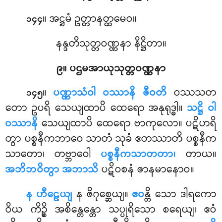
။ အဋ္ဌမံ ဥတ္တာနတ္ထမေဝ။
၁၄၄
နန္ဒတိသုတ္တဝဏ္ဏနာ နိဋ္ဌိတာ။
၉။ ပဌမအာယုသုတ္တဝဏ္ဏနာ
။
ပဏ္ဏာသံ
ဝါ ဝဿာနိ ဇီဝတိ
ဝဿသတ
၁၄၅
တော ဥပရိ သေယျထာပိ ထေရော အနုရုဒ္ဓါ။
သဋ္ဌိ ဝါ
ဝဿာနိ
သေယျထာပိ ထေရော ဗာကုလော။ ပဋိဟရိ
တွာ ပစ္စနီကဘာဝေ သာတံ သုခံ ဧတဿာတိ ပစ္စနီက
သာတော၊ တဗ္ဘာဝေါ
ပစ္စနီကသာတတာ၊
တာယ။
အဘိဘဝိတွာ အဘာသိ
ပဋိဝစနံ ဇာနမာနောဝ။
န ဟီဠေယျ
န ဇိဂုစ္ဆေယျ။
ဧဝ
န္တိ သော ဒါရကော
ဝိယ ကိဉ္စိ အစိန္တေန္တော သပ္ပုရိသော စရေယျ၊ ဧဝံ