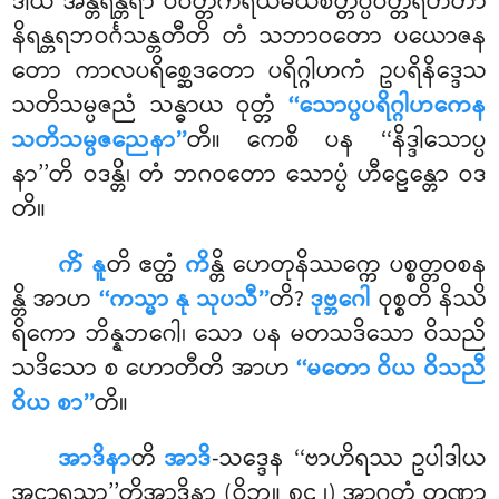
ဒါယ အန္တရန္တရာ ပဝတ္တကိရိယမယစိတ္တပ္ပဝတ္တိရဟိတာ
နိရန္တရဘဝင်္ဂသန္တတီတိ တံ သဘာဝတော ပယောဇန
တော ကာလပရိစ္ဆေဒတော ပရိဂ္ဂါဟကံ ဥပရိနိဒ္ဒေသ
သတိသမ္ပဇညံ သန္ဓာယ ဝုတ္တံ
‘‘သောပ္ပပရိဂ္ဂါဟကေန
သတိသမ္ပဇညေနာ’’
တိ။ ကေစိ ပန ‘‘နိဒ္ဒါသောပ္ပ
နာ’’တိ ဝဒန္တိ၊ တံ ဘဂဝတော သောပ္ပံ ဟီဠေန္တော ဝဒ
တိ။
ကိံ နူ
တိ ဧတ္ထံ
ကိ
န္တိ ဟေတုနိဿက္ကေ ပစ္စတ္တဝစန
န္တိ အာဟ
‘‘ကသ္မာ နု သုပသီ’’
တိ?
ဒုဗ္ဘဂေါ
ဝုစ္စတိ နိဿိ
ရိကော ဘိန္နဘဂေါ၊ သော ပန မတသဒိသော ဝိသညိ
သဒိသော စ ဟောတီတိ အာဟ
‘‘မတော ဝိယ ဝိသညီ
ဝိယ စာ’’
တိ။
အာဒိနာ
တိ
အာဒိ
-သဒ္ဒေန ‘‘ဗာဟိရဿ ဥပါဒါယ
အဋ္ဌာရသာ’’တိအာဒိနာ (ဝိဘ။ ၈၄၂) အာဂတံ တဏှာ