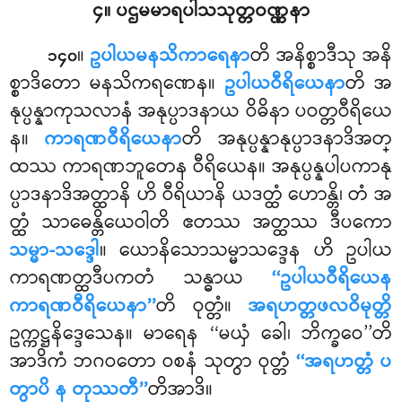
၄။ ပဌမမာရပါသသုတ္တဝဏ္ဏနာ
။
ဥပါယမနသိကာရေနာ
တိ အနိစ္စာဒီသု အနိ
၁၄၀
စ္စာဒိတော မနသိကရဏေန။
ဥပါယဝီရိယေနာ
တိ အ
နုပ္ပန္နာကုသလာနံ အနုပ္ပာဒနာယ ဝိဓိနာ ပဝတ္တဝီရိယေ
န။
ကာရဏဝီရိယေနာ
တိ အနုပ္ပန္နာနုပ္ပာဒနာဒိအတ္
ထဿ ကာရဏဘူတေန ဝီရိယေန။ အနုပ္ပန္နပါပကာနု
ပ္ပာဒနာဒိအတ္ထာနိ ဟိ ဝီရိယာနိ ယဒတ္ထံ ဟောန္တိ၊ တံ အ
တ္ထံ သာဓေန္တိယေဝါတိ ဧတဿ အတ္ထဿ ဒီပကော
သမ္မာ-သဒ္ဒေါ
။ ယောနိသောသမ္မာသဒ္ဒေန ဟိ ဥပါယ
ကာရဏတ္ထဒီပကတံ သန္ဓာယ
‘‘ဥပါယဝီရိယေန
ကာရဏဝီရိယေနာ’’
တိ ဝုတ္တံ။
အရဟတ္တဖလဝိမုတ္တိ
ဥက္ကဋ္ဌနိဒ္ဒေသေန။ မာရေန ‘‘မယှံ ခေါ၊ ဘိက္ခဝေ’’တိ
အာဒိကံ ဘဂဝတော ဝစနံ သုတွာ ဝုတ္တံ
‘‘အရဟတ္တံ ပ
တွာပိ န တုဿတီ’’
တိအာဒိ။