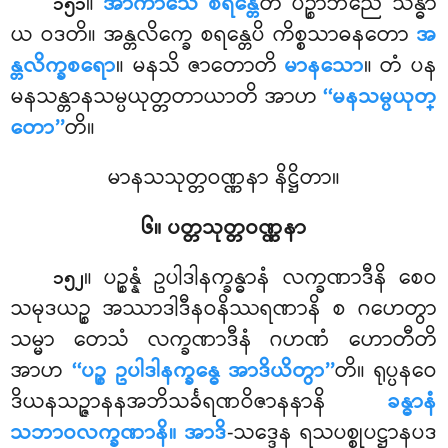
။
အာကာသေ စရန္တေ
တိ ပဉ္စာဘိညေ သန္ဓာ
၁၅၁
ယ ဝဒတိ။ အန္တလိက္ခေ စရန္တေပိ ကိစ္စသာဓနတော
အ
န္တလိက္ခစရော
။ မနသိ ဇာတောတိ
မာနသော
။ တံ ပန
မနသန္တာနသမ္ပယုတ္တတာယာတိ အာဟ
‘‘မနသမ္ပယုတ္
တော’’
တိ။
မာနသသုတ္တဝဏ္ဏနာ နိဋ္ဌိတာ။
၆။ ပတ္တသုတ္တဝဏ္ဏနာ
။ ပဉ္စန္နံ ဥပါဒါနက္ခန္ဓာနံ လက္ခဏာဒီနိ စေဝ
၁၅၂
သမုဒယဉ္စ အဿာဒါဒီနဝနိဿရဏာနိ စ ဂဟေတွာ
သမ္မာ တေသံ လက္ခဏာဒီနံ ဂဟဏံ ဟောတီတိ
အာဟ
‘‘ပဉ္စ ဥပါဒါနက္ခန္ဓေ အာဒိယိတွာ’’
တိ။ ရုပ္ပနဝေ
ဒိယနသဉ္ဇာနနအဘိသင်္ခရဏဝိဇာနနာနိ
ခန္ဓာနံ
သဘာဝလက္ခဏာနိ။ အာဒိ
-သဒ္ဒေန ရသပစ္စုပဋ္ဌာနပဒ