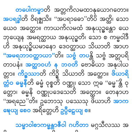
တပေါကမ္မာ
တိ
အတ္တကိလမထာနုယောဂတော။
အပရဒ္ဓါ
တိ ဝိရဇ္ဈသိ။ ‘‘အပရာဓော’’တိပိ အတ္ထိ၊ သော
ယေဝ အတ္ထော။ ကာယကိလမထံ အနုယုဉ္ဇန္တော ယေ
ဘုယျေန အမရတ္ထာယ အနုယုဉ္ဇတိ၊ သော စ ကမ္မဝါဒီ
ဟိ အနုယုဉ္ဇိယမာနော ဒေဝတ္ထာယ သိယာတိ အာဟ
‘‘အမရဘာဝတ္ထာယာ’’
တိ။
သဗ္ဗံ တပ
န္တိ သဗ္ဗံ အတ္တပရိ
တာပနံ။
အတ္ထာဝဟံ န ဘဝတိ
ဗောဓိယာ အနုပါယ
တ္တာ။
ကိဉ္စဿာ
တိ ကိဉ္စိ သိယာတိ အတ္ထော။
ဖိယာရိ
တ္တံဝ ဓမ္မနီ
တိ ဓမ္မံ ဝုစ္စတိ ဝဏ္ဏု၊ သော ဣဓ ‘‘ဓမ္မ’’န္တိ ဝု
တ္တော၊ ဓမ္မနိ ဝဏ္ဏုပဒေသေတိ အတ္ထော။ တေနာဟ
‘‘အရညေ’’တိ။ ဥဘောသု ပဿေသု ဖိယာဟိ
အာက
ဍ္ဎေယျ စေဝ
အရိတ္တေဟိ
ဥပ္ပီဠေယျ စ
။
သမ္မာဝါစာကမ္မန္တာဇီဝါ ဂဟိတာ
မဂ္ဂသီလဿ အ