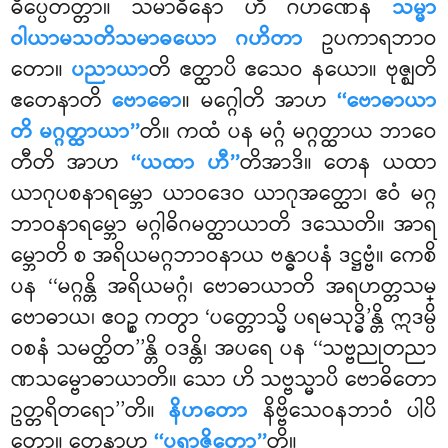
ဓိပ္ပေတတ္တာ။ သမာဓိနော ဟိ ဂဟဏေန
သမ္မာ
ဝါယာမသတိသမာဓယော ဂဟိတာ
ဥပကာရဘာဝ
တော။
ပညာယာ
တိ ဧတ္ထာပိ ဧသေဝ နယော။ ဗုဇ္ဈတိ
ဧတေနာတိ
ဗောဓော
။ မဂ္ဂေါတိ အာဟ
‘‘ဗောဓာယာ
တိ မဂ္ဂတ္ထာယာ’’
တိ။ ကထံ ပန မဂ္ဂံ မဂ္ဂတ္ထာယ ဘာဝေ
တီတိ အာဟ
‘‘ယထာ ဟီ’’
တိအာဒိ။ တေန ယထာ
ယာဂုပစနာရမ္ဘော ယာဝဒေဝ ယာဂုအတ္ထော၊ ဧဝံ မဂ္ဂ
ဘာဝနာရမ္ဘော မဂ္ဂါဓိဂမတ္ထာယာတိ ဒဿေတိ။ အာရ
မ္ဘောတိ စ အရိယမဂ္ဂဘာဝနာယ ဗန္ဓာပနံ ဒဋ္ဌဗ္ဗံ။ ကေစိ
ပန ‘‘မဂ္ဂန္တိ အရိယမဂ္ဂံ၊ ဗောဓာယာတိ အရဟတ္တသမ္
ဗောဓာယ၊ ဧဝဉ္စ ကတွာ ‘ပတ္တောသ္မိ ပရမသုဒ္ဓိ’န္တိ ဣဒမ္ပိ
ဝစနံ သမတ္ထိတ’’န္တိ ဝဒန္တိ၊ အပရေ ပန ‘‘သဗ္ဗညုတညာ
ဏသမ္ဗောဓာယာတိ။ သော ဟိ သဗ္ဗသ္မာပိ ဗောဓိတော
ဥတ္တရိတရော’’တိ။
နိဟတော
နိဗ္ဗိသေဝနဘာဝံ ပါပိ
တော။ တေနာဟ
‘‘ပရာဇိတော’’
တိ။