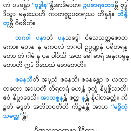
ဏံ ဝဒန္တော
‘‘ဗုဒ္ဓါန’’
န္တိအာဒိမာဟ။
ဥပစာရဘေဒ
န္တိ ဗုဒ္ဓံ
ဒိသွာ မနုဿေဟိ ကာတဗ္ဗဥပစာရဿ ဘိန္ဒနံ။
ဘိန္ဒိ
တု
န္တိ ဝိဓမိတုံ။
ဘဂဝါ ပနာ
တိ
ပန
သဒ္ဒေါ ဝိသေသတ္ထဇောတ
ကော။ တေန န ကေဝလံ ဘဂဝါ ဥပ္ပဏ္ဍနံ ပရိဟရန္
တော တံ ဂါမံ န ပုန ပါဝိသိ၊ အထ ခေါ မာရံ အနုကမ္ပန္
တောတိ ဣဒံ ဝိသေသံ ဇောတေတိ။
ဇနေသီ
တိ အပုညံ ဇနေသိ၊ ဇနေန္တော စ ယထာ
တတော အာယတိံ ထိရတရံ မဟန္တံ ဒုက္ခံ နိပ္ဖဇ္ဇိဿတိ၊
ဧဝံ နိပ္ဖာဒေသိ။
အာသဇ္ဇန
န္တိ ဧတ္ထ
န
န္တိ နိပါတမတ္တံ။ ကိ
ဉ္စတိ မဒ္ဒတိ အဘိဘဝတီတိ ကိဉ္စနန္တိ အာဟ
‘‘မဒ္ဒိတုံ
သမတ္ထ’’
န္တိ။
ပိဏ္ဍသုတ္တဝဏ္ဏနာ နိဋ္ဌိတာ။