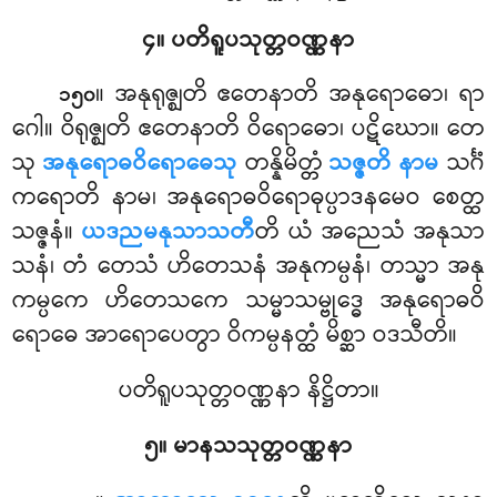
၄။ ပတိရူပသုတ္တဝဏ္ဏနာ
။ အနုရုဇ္ဈတိ
ဧတေနာတိ အနုရောဓော၊ ရာ
၁၅၀
ဂေါ။ ဝိရုဇ္ဈတိ ဧတေနာတိ ဝိရောဓော၊ ပဋိဃော။ တေ
သု
အနုရောဓဝိရောဓေသု
တန္နိမိတ္တံ
သဇ္ဇတိ နာမ
သင်္ဂံ
ကရောတိ နာမ၊ အနုရောဓဝိရောဓုပ္ပာဒနမေဝ စေတ္ထ
သဇ္ဇနံ။
ယဒညမနုသာသတီ
တိ ယံ အညေသံ အနုသာ
သနံ၊ တံ တေသံ ဟိတေသနံ အနုကမ္ပနံ၊ တသ္မာ အနု
ကမ္ပကေ ဟိတေသကေ သမ္မာသမ္ဗုဒ္ဓေ အနုရောဓဝိ
ရောဓေ အာရောပေတွာ ဝိကမ္ပနတ္ထံ မိစ္ဆာ ဝဒသီတိ။
ပတိရူပသုတ္တဝဏ္ဏနာ နိဋ္ဌိတာ။
၅။ မာနသသုတ္တဝဏ္ဏနာ