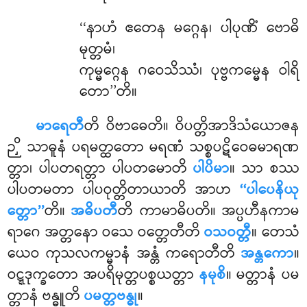
‘‘နာဟံ ဧတေန မဂ္ဂေန၊ ပါပုဏိံ ဗောဓိ
မုတ္တမံ၊
ကုမ္မဂ္ဂေန ဂဝေသိဿံ၊ ပုဗ္ဗကမ္မေန ဝါရိ
တော’’တိ။
မာရေတီ
တိ ဝိဗာဓေတိ။ ဝိပတ္တိအာဒိသံယောဇန
ဉှိ သာဓူနံ ပရမတ္ထတော မရဏံ သစ္စပဋိဝေဓမာရဏ
တ္တာ၊ ပါပတရတ္တာ ပါပတမောတိ
ပါပိမာ
။ သာ စဿ
ပါပတမတာ ပါပဝုတ္တိတာယာတိ အာဟ
‘‘ပါပေ
နိယု
တ္တော’’
တိ။
အဓိပတီ
တိ ကာမာဓိပတိ။ အပ္ပဟီနကာမ
ရာဂေ အတ္တနော ဝသေ ဝတ္တေတီတိ
ဝသဝတ္တီ
။ တေသံ
ယေဝ ကုသလကမ္မာနံ အန္တံ ကရောတီတိ
အန္တကော
။
ဝဋ္ဋဒုက္ခတော အပရိမုတ္တပစ္စယတ္တာ
နမုစိ
။ မတ္တာနံ ပမ
တ္တာနံ ဗန္ဓူတိ
ပမတ္တဗန္ဓု
။