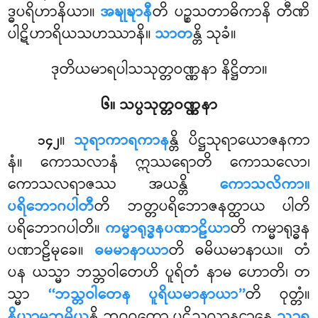
ဒ္ဓပရိဟာနိယာ။
အဍ္ဎုဍ္ဎာနီ
တိ ပဉ္စသတာဓိကာနိ တီဏိ
ပါဋိဟာရိယသဟဿာနိ။
သာတ
န္တိ သုခံ။
ဒုတိယမာရပါသသုတ္တဝဏ္ဏနာ နိဋ္ဌိတာ။
၆။ သပ္ပသုတ္တဝဏ္ဏနာ
။
သုရာကာရကာန
န္တိ
ပိဋ္ဌသုရာယောဇနကာ
၁၄၂
နံ။ ကောသလာနံ ဣဿရောတိ ကောသလော၊
ကောသလရာဇဿ အယန္တိ
ကောသလိကာ။
ပရိဘောဂပါတီ
တိ ဘတ္တပရိဘောဇနတ္ထာယ ပါတိ
ပရိဘောဂပါတိ။
ကမ္မာရုဒ္ဓနပဏာဠိယာ
တိ ကမ္မာရုဒ္ဓန
ပဏာဠိမုခေ။
ဓမမာနာယာ
တိ ဓမိယမာနာယ။ တံ
ပန ယသ္မာ ဘသ္တဝါတေဟိ ပူရိတံ နာမ ဟောတိ၊ တ
သ္မာ
‘‘ဘသ္တဝါတေန ပူရိယမာနာယာ’’
တိ ဝုတ္တံ။
နိယာမဘူမိယ
န္တိ ဘဂဝတော ပဋိသလ္လာနဋ္ဌာနေ
သဉ္စရ