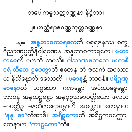
တပေါကမ္မသုတ္တဝဏ္ဏနာ နိဋ္ဌိတာ။
၂။ ဟတ္ထိရာဇဝဏ္ဏသုတ္တဝဏ္ဏနာ
။
အန္ဓဘာဝကာရကေ
တိ ပစုရဇနဿ စက္ခု
၁၃၈
ဝိညာဏုပ္ပတ္တိနိဝါရဏေန အန္ဓဘာဝကာရကေ။
မဟာ
တမေ
တိ မဟတိ တမသိ။
ပါသာဏဖလကေ မဟာစီ
ဝရံ သီသေ ဌပေတွာ
တိ ဧတေန တံ ဖလကံ အပဿာ
ယ နိသိန္နောတိ ဒဿေတိ
။
ပဓာန
န္တိ ဘာဝနံ။
ပရိဂ္ဂဏှ
မာနော
တိ သဗ္ဗသော ဂဏှန္တော အဝိဿဇ္ဇေန္တော၊
ဘာဝနံ အနုယုဉ္ဇန္တော အနုပုဗ္ဗသမာပတ္တိယော ဖလသ
မာပတ္တိဉ္စ မနသိကရောန္တောတိ အတ္ထော။ တေနာဟ
‘‘နနု စာ’’
တိအာဒိ။
အရိဋ္ဌကော
တိ အရိဋ္ဌကဝဏ္ဏော။
တေနာဟ
‘‘ကာဠကော’’
တိ။