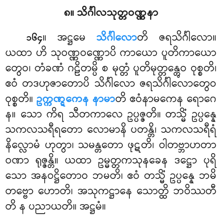
၈။ သိင်္ဂါလသုတ္တဝဏ္ဏနာ
။ အဋ္ဌမေ
သိင်္ဂါလော
တိ ဇရသိင်္ဂါလော။
၁၆၄
ယထာ ဟိ သုဝဏ္ဏဝဏ္ဏောပိ ကာယော ပူတိကာယော
တွေဝ၊ တံခဏံ ဂဠိတမ္ပိ စ မုတ္တံ ပူတိမုတ္တန္တွေဝ ဝုစ္စတိ၊
ဧဝံ တဒဟုဇာတောပိ သိင်္ဂါလော ဇရသိင်္ဂါလောတွေဝ
ဝုစ္စတိ။
ဥက္ကဏ္ဋကေန နာမာ
တိ ဧဝံနာမကေန ရောဂေ
န။ သော ကိရ သီတကာလေ ဥပ္ပဇ္ဇတိ။ တသ္မိံ ဥပ္ပန္နေ
သကလသရီရတော လောမာနိ ပတန္တိ၊ သကလသရီရံ
နိလ္လောမံ ဟုတွာ၊ သမန္တတော ဖုဋတိ၊ ဝါတဗ္ဘာဟတာ
ဝဏာ ရုဇ္ဇန္တိ။ ယထာ ဥမ္မတ္တကသုနခေန ဒဋ္ဌော ပုရိ
သော အနဝဋ္ဌိတောဝ ဘမတိ၊ ဧဝံ တသ္မိံ ဥပ္ပန္နေ ဘမိ
တဗ္ဗော ဟောတိ၊ အသုကဋ္ဌာနေ သောတ္ထိ ဘဝိဿတီ
တိ န ပညာယတိ။ အဋ္ဌမံ။