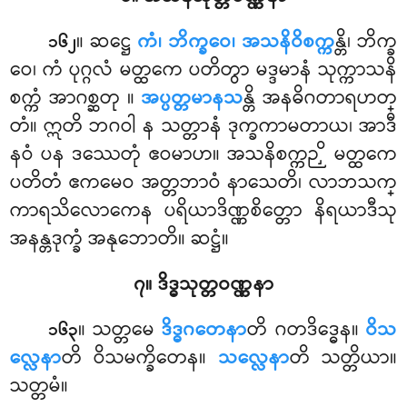
။ ဆဋ္ဌေ
ကံ၊ ဘိက္ခဝေ၊ အသနိဝိစက္က
န္တိ၊ ဘိက္ခ
၁၆၂
ဝေ၊ ကံ ပုဂ္ဂလံ မတ္ထကေ ပတိတွာ မဒ္ဒမာနံ သုက္ကာသနိ
စက္ကံ အာဂစ္ဆတု
။
အပ္ပတ္တမာနသ
န္တိ အနဓိဂတာရဟတ္
တံ။ ဣတိ ဘဂဝါ န သတ္တာနံ ဒုက္ခကာမတာယ၊ အာဒီ
နဝံ ပန ဒဿေတုံ ဧဝမာဟ။ အသနိစက္ကဉှိ မတ္ထကေ
ပတိတံ ဧကမေဝ အတ္တဘာဝံ နာသေတိ၊ လာဘသက္
ကာရသိလောကေန ပရိယာဒိဏ္ဏစိတ္တော နိရယာဒီသု
အနန္တဒုက္ခံ အနုဘောတိ။ ဆဋ္ဌံ။
၇။ ဒိဒ္ဓသုတ္တဝဏ္ဏနာ
။ သတ္တမေ
ဒိဒ္ဓဂတေနာ
တိ ဂတဒိဒ္ဓေန။
ဝိသ
၁၆၃
လ္လေနာ
တိ ဝိသမက္ခိတေန။
သလ္လေနာ
တိ သတ္တိယာ။
သတ္တမံ။