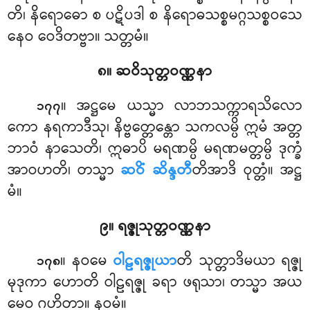
တိ၊ နိရောဓော စ ပဋိပဒါ စ နိရောဓသစ္စမဂ္ဂသစ္စဝသေ
နေဝ ဝေဒိတဗ္ဗာ။ သတ္တမံ။
၈။ ဆဝိသုတ္တဝဏ္ဏနာ
။ အဋ္ဌမေ
ယသ္မာ လာဘသက္ကာရသိလော
၁၇၇
ကော နရကာဒီသု၊ နိဗ္ဗတ္တေန္တော သကလမ္ပိ ဣမံ အတ္တ
ဘာဝံ နာသေတိ၊ ဣဓာပိ မရဏမ္ပိ မရဏမတ္တမ္ပိ ဒုက္ခံ
အာဝဟတိ၊ တသ္မာ
ဆဝိံ ဆိန္ဒတီ
တိအာဒိ ဝုတ္တံ။ အဋ္ဌ
မံ။
၉။ ရဇ္ဇုသုတ္တဝဏ္ဏနာ
။ နဝမေ
ဝါဠရဇ္ဇုယာ
တိ သုတ္တာဒိမယာ ရဇ္ဇု
၁၇၈
မုဒုကာ ဟောတိ ဝါဠရဇ္ဇု ခရာ ဖရုသာ၊ တသ္မာ အယ
မေဝ ဂဟိတာ။ နဝမံ။