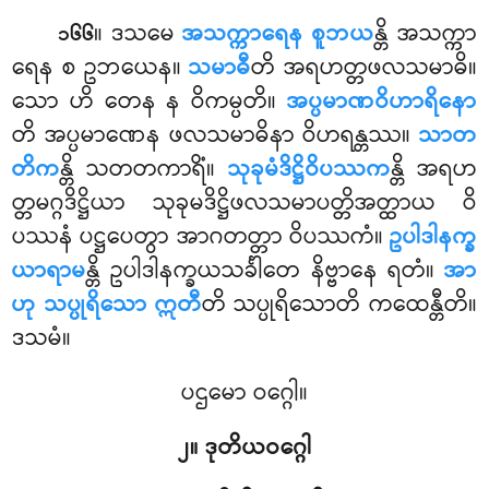
။ ဒသမေ
အသက္ကာရေန စူဘယ
န္တိ အသက္ကာ
၁၆၆
ရေန စ ဥဘယေန။
သမာဓီ
တိ အရဟတ္တဖလသမာဓိ။
သော ဟိ တေန န ဝိကမ္ပတိ။
အပ္ပမာဏဝိဟာရိနော
တိ အပ္ပမာဏေန ဖလသမာဓိနာ ဝိဟရန္တဿ။
သာတ
တိက
န္တိ သတတကာရိံ။
သုခုမံဒိဋ္ဌိဝိပဿက
န္တိ အရဟ
တ္တမဂ္ဂဒိဋ္ဌိယာ သုခုမဒိဋ္ဌိဖလသမာပတ္တိအတ္ထာယ ဝိ
ပဿနံ ပဋ္ဌပေတွာ အာဂတတ္တာ ဝိပဿကံ။
ဥပါဒါနက္ခ
ယာရာမ
န္တိ ဥပါဒါနက္ခယသင်္ခါတေ နိဗ္ဗာနေ ရတံ။
အာ
ဟု သပ္ပုရိသော ဣတီ
တိ သပ္ပုရိသောတိ ကထေန္တီတိ။
ဒသမံ။
ပဌမော ဝဂ္ဂေါ။
၂။ ဒုတိယဝဂ္ဂေါ