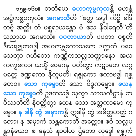
။ တတိယေ
မဟာကုမ္မကုလ
န္တိ မဟန္တံ
၁၅၉-၁၆၀
အဋ္ဌိကစ္ဆပကုလံ။
အဂမာသီ
တိ ‘‘ဧတ္ထ အဒ္ဓါ ကိဉ္စိ ခါဒိ
တဗ္ဗံ အတ္ထိ၊ တံ မစ္ဆရာယန္တော မံ ဧသ နိဝါရေတီ’’တိ
သညာယ အဂမာသိ။
ပပတာယာ
တိ
ပပတာ ဝုစ္စတိ
ဒီဃရဇ္ဇုကဗဒ္ဓါ အယကန္တကောသကေ ဒဏ္ဍကံ ပဝေ
သေတွာ ဂဟိတော
ကဏ္ဏိကသလ္လသဏ္ဌာနော၊ အယ
ကဏ္ဋကော၊ ယသ္မိံ ဝေဂေန ပတိတွာ ကဋာဟေ လဂ္ဂ
မတ္တေ ဒဏ္ဍကော နိက္ခမတိ၊ ရဇ္ဇုကော ဧကာဗဒ္ဓါ ဂစ္ဆ
တေဝ။
သော ကုမ္မော
တိ သော
ဝိဒ္ဓကုမ္မော။
ယေန
သော ကုမ္မော
တိ ဥဒကသဒ္ဒံ သုတွာ သာသင်္ကဋ္ဌာနံ ဘ
ဝိဿတီတိ နိဝတ္တိတွာ ယေန သော အတ္ထကာမော ကု
မ္မော။
န ဒါနိ တွံ အမှာက
န္တိ ဣဒါနိ တွံ အမိတ္တဟတ္ထံ ဂ
တော၊ န အမှာကံ သန္တကောတိ အတ္ထော။ ဧဝံ သလ္လပ
န္တာနံယေဝ စ နေသံ နာဝါယ ဌိတော လုဒ္ဒေါ ရဇ္ဇုကံ