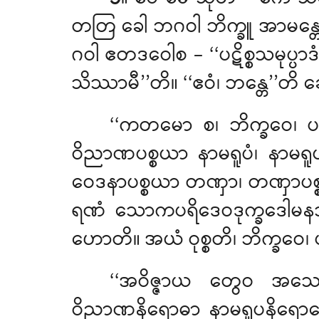
တတြ ခေါ ဘဂဝါ ဘိက္ခူ အာမန္တေ
ဂဝါ ဧတဒဝေါစ – ‘‘ပဋိစ္စသမုပ
သိဿာမီ’’တိ။ ‘‘ဧဝံ၊ ဘန္တေ’’တ
‘‘ကတမော
စ၊ ဘိက္ခဝေ၊ ပဋ
ဝိညာဏပစ္စယာ နာမရူပံ၊ နာ
ဝေဒနာပစ္စယာ တဏှာ၊ တဏှာပစ္စ
ရဏံ သောကပရိဒေဝဒုက္ခဒေါမ
ဟောတိ။ အယံ ဝုစ္စတိ၊ ဘိက္ခဝေ၊ ပဋ
‘‘အဝိဇ္ဇာယ
တွေဝ အသေသဝ
ဝိညာဏနိရောဓာ နာမရူပနိရေ