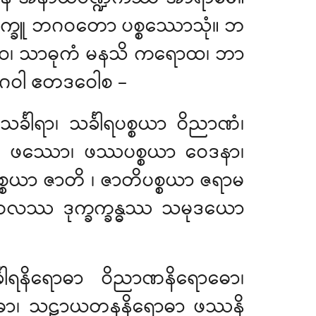
 ဘိက္ခူ ဘဂဝတော ပစ္စဿောသုံ။ ဘ
ုဏာထ၊ သာဓုကံ မနသိ ကရောထ၊ ဘာ
 ဘဂဝါ ဧတဒဝေါစ –
သင်္ခါရာ၊ သင်္ခါရပစ္စယာ ဝိညာဏံ၊
ယာ ဖဿော၊ ဖဿပစ္စယာ ဝေဒနာ၊
စ္စယာ ဇာတိ
၊ ဇာတိပစ္စယာ ဇရာမ
ဝလဿ ဒုက္ခက္ခန္ဓဿ သမုဒယော
္ခါရနိရောဓာ
ဝိညာဏနိရောဓော၊
ာဓော၊ သဠာယတနနိရောဓာ ဖဿနိ