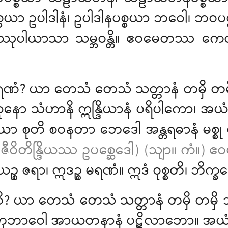
ယာ ဥပါဒါနံ၊ ဥပါဒါနပစ္စယာ ဘဝေါ၊ ဘဝပ
နဿုပါယာသာ သမ္ဘဝန္တိ။ ဧဝမေတဿ ကေ
ာမရဏံ? ယာ တေသံ တေသံ သတ္တာနံ တမှိ 
ာယုနော သံဟာနိ ဣန္ဒြိယာနံ ပရိပါကော၊ အယံ 
ယာ စုတိ စဝနတာ ဘေဒေါ အန္တရဓာနံ မစ္စ
(ဇီဝိတိန္ဒြိယဿ ဥပစ္ဆေဒေါ) (သျာ။ ကံ။) 
ဉ္စ ဇရာ၊ ဣဒဉ္စ မရဏံ။ ဣဒံ ဝုစ္စတိ၊ ဘိက္
တိ? ယာ တေသံ တေသံ သတ္တာနံ တမှိ တမှိ
ခန္ဓာနံ ပါတုဘာဝေါ အာယတနာနံ ပဋိလာဘော။ အယံ