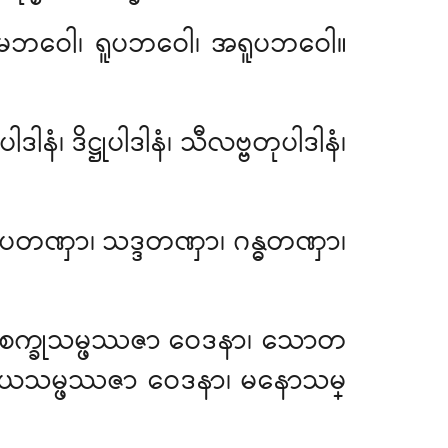
မဘဝေါ၊ ရူပဘဝေါ၊ အရူပဘဝေါ။
နံ၊ ဒိဋ္ဌုပါဒါနံ၊ သီလဗ္ဗတုပါဒါနံ၊
ပတဏှာ၊ သဒ္ဒတဏှာ၊ ဂန္ဓတဏှာ၊
– စက္ခုသမ္ဖဿဇာ ဝေဒနာ၊ သောတ
ာယသမ္ဖဿဇာ ဝေဒနာ၊ မနောသမ္