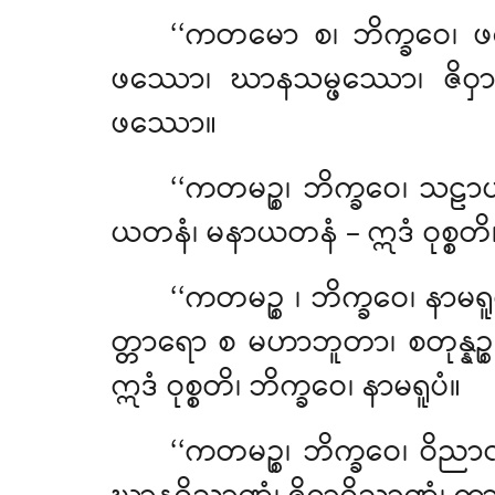
‘‘ကတမော စ၊ ဘိက္ခဝေ၊
ဖဿော၊ ဃာနသမ္ဖဿော၊ ဇိဝှာ
ဖဿော။
‘‘ကတမဉ္စ၊ ဘိက္ခဝေ၊ သ
ယတနံ၊ မနာယတနံ – ဣဒံ ဝုစ္စတ
‘‘ကတမဉ္စ
၊ ဘိက္ခဝေ၊ နာမ
တ္တာရော စ
မဟာဘူတာ၊ စတုန္နဉ္စ
ဣဒံ ဝုစ္စတိ၊ ဘိက္ခဝေ၊ နာမရူပံ။
‘‘ကတမဉ္စ၊ ဘိက္ခဝေ၊ ဝိ