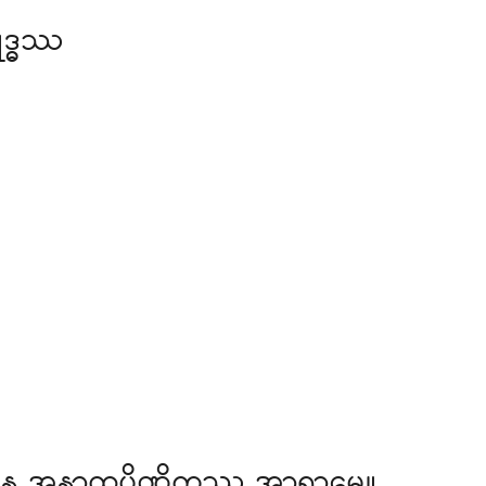
ဒ္ဓဿ
ဝနေ အနာထပိဏ္ဍိကဿ အာရာမေ။