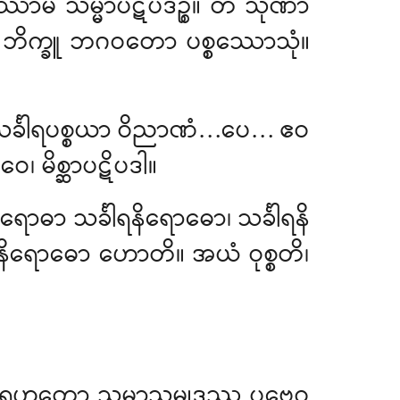
ေဿာမိ သမ္မာပဋိပဒဉ္စ။ တံ သုဏာ
 ဘိက္ခူ ဘဂဝတော ပစ္စဿောသုံ။
သင်္ခါရပစ္စယာ
ဝိညာဏံ…ပေ… ဧဝ
 မိစ္ဆာပဋိပဒါ။
ာဓာ သင်္ခါရနိရောဓော၊ သင်္ခါရနိ
ာဓော ဟောတိ။ အယံ ဝုစ္စတိ၊
ရဟတော သမ္မာသမ္ဗုဒ္ဓဿ
ပုဗ္ဗေဝ