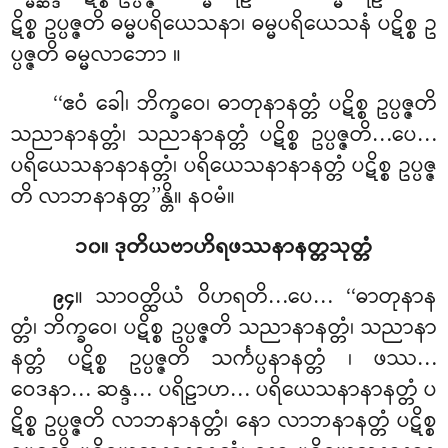
ဋိစ္စ ဥပ္ပဇ္ဇတိ ဓမ္မပရိယေသနာ၊ ဓမ္မပရိယေသနံ ပဋိစ္စ ဥ
ပ္ပဇ္ဇတိ ဓမ္မလာဘော
။
‘‘ဧဝံ ခေါ၊ ဘိက္ခဝေ၊ ဓာတုနာနတ္တံ ပဋိစ္စ ဥပ္ပဇ္ဇတိ
သညာနာနတ္တံ၊ သညာနာနတ္တံ ပဋိစ္စ ဥပ္ပဇ္ဇတိ…ပေ…
ပရိယေသနာနာနတ္တံ၊ ပရိယေသနာနာနတ္တံ ပဋိစ္စ ဥပ္ပဇ္ဇ
တိ လာဘနာနတ္တ’’န္တိ။ နဝမံ။
၁၀။ ဒုတိယဗာဟိရဖဿနာနတ္တသုတ္တံ
။ သာဝတ္ထိယံ ဝိဟရတိ…ပေ… ‘‘ဓာတုနာန
၉၄
တ္တံ၊ ဘိက္ခဝေ၊ ပဋိစ္စ ဥပ္ပဇ္ဇတိ သညာနာနတ္တံ၊ သညာနာ
နတ္တံ ပဋိစ္စ ဥပ္ပဇ္ဇတိ သင်္ကပ္ပနာနတ္တံ
၊ ဖဿ…
ဝေဒနာ… ဆန္ဒ… ပရိဠာဟ… ပရိယေသနာနာနတ္တံ ပ
ဋိစ္စ ဥပ္ပဇ္ဇတိ လာဘနာနတ္တံ၊ နော လာဘနာနတ္တံ ပဋိစ္စ