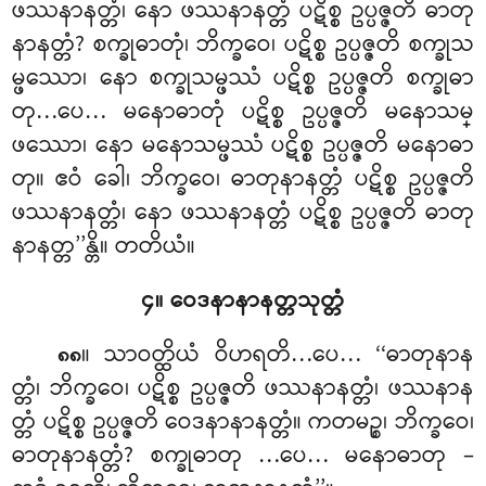
ဖဿနာနတ္တံ၊ နော ဖဿနာနတ္တံ ပဋိစ္စ ဥပ္ပဇ္ဇတိ ဓာတု
နာနတ္တံ? စက္ခုဓာတုံ၊ ဘိက္ခဝေ၊ ပဋိစ္စ ဥပ္ပဇ္ဇတိ စက္ခုသ
မ္ဖဿော၊ နော စက္ခုသမ္ဖဿံ ပဋိစ္စ ဥပ္ပဇ္ဇတိ စက္ခုဓာ
တု…ပေ… မနောဓာတုံ ပဋိစ္စ ဥပ္ပဇ္ဇတိ မနောသမ္
ဖဿော၊ နော မနောသမ္ဖဿံ ပဋိစ္စ ဥပ္ပဇ္ဇတိ မနောဓာ
တု။ ဧဝံ ခေါ၊ ဘိက္ခဝေ၊ ဓာတုနာနတ္တံ ပဋိစ္စ ဥပ္ပဇ္ဇတိ
ဖဿနာနတ္တံ၊ နော ဖဿနာနတ္တံ ပဋိစ္စ ဥပ္ပဇ္ဇတိ ဓာတု
နာနတ္တ’’န္တိ။ တတိယံ။
၄။ ဝေဒနာနာနတ္တသုတ္တံ
။ သာဝတ္ထိယံ ဝိဟရတိ…ပေ… ‘‘ဓာတုနာန
၈၈
တ္တံ၊ ဘိက္ခဝေ၊ ပဋိစ္စ ဥပ္ပဇ္ဇတိ ဖဿနာနတ္တံ၊ ဖဿနာန
တ္တံ ပဋိစ္စ ဥပ္ပဇ္ဇတိ ဝေဒနာနာနတ္တံ။ ကတမဉ္စ၊ ဘိက္ခဝေ၊
ဓာတုနာနတ္တံ? စက္ခုဓာတု
…ပေ… မနောဓာတု –