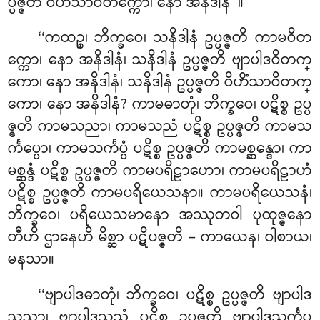
ပ္ပဇ္ဇတိ ဝိဟိံသာဝိတက္ကော၊ နော အနိဒါနံ’’။
‘‘ကထဉ္စ၊ ဘိက္ခဝေ၊ သနိဒါနံ ဥပ္ပဇ္ဇတိ ကာမဝိတ
က္ကော၊ နော အနိဒါနံ၊ သနိဒါနံ ဥပ္ပဇ္ဇတိ ဗျာပါဒဝိတက္
ကော၊ နော အနိဒါနံ၊ သနိဒါနံ ဥပ္ပဇ္ဇတိ ဝိဟိံသာဝိတက္
ကော၊ နော အနိဒါနံ? ကာမဓာတုံ၊ ဘိက္ခဝေ၊ ပဋိစ္စ ဥပ္ပ
ဇ္ဇတိ ကာမသညာ၊ ကာမသညံ ပဋိစ္စ ဥပ္ပဇ္ဇတိ ကာမသ
င်္ကပ္ပော၊ ကာမသင်္ကပ္ပံ ပဋိစ္စ ဥပ္ပဇ္ဇတိ ကာမစ္ဆန္ဒော၊ ကာ
မစ္ဆန္ဒံ ပဋိစ္စ ဥပ္ပဇ္ဇတိ
ကာမပရိဠာဟော၊ ကာမပရိဠာဟံ
ပဋိစ္စ ဥပ္ပဇ္ဇတိ ကာမပရိယေသနာ။ ကာမပရိယေသနံ၊
ဘိက္ခဝေ၊ ပရိယေသမာနော အဿုတဝါ ပုထုဇ္ဇနော
တီဟိ ဌာနေဟိ မိစ္ဆာ ပဋိပဇ္ဇတိ – ကာယေန၊ ဝါစာယ၊
မနသာ။
‘‘ဗျာပါဒဓာတုံ၊ ဘိက္ခဝေ၊ ပဋိစ္စ ဥပ္ပဇ္ဇတိ ဗျာပါဒ
သညာ၊ ဗျာပါဒသညံ ပဋိစ္စ ဥပ္ပဇ္ဇတိ ဗျာပါဒသင်္ကပ္