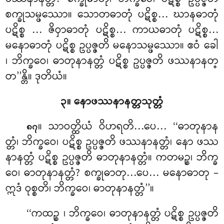
စက္ခုသမ္ဖဿော။ သောတဓာတုံ ပဋိစ္စ… ဃာနဓာတုံ
ပဋိစ္စ
… ဇိဝှာဓာတုံ
ပဋိစ္စ… ကာယဓာတုံ ပဋိစ္စ…
မနောဓာတုံ ပဋိစ္စ ဥပ္ပဇ္ဇတိ မနောသမ္ဖဿော။ ဧဝံ ခေါ
၊ ဘိက္ခဝေ၊ ဓာတုနာနတ္တံ ပဋိစ္စ ဥပ္ပဇ္ဇတိ ဖဿနာနတ္
တ’’န္တိ။ ဒုတိယံ။
၃။ နောဖဿနာနတ္တသုတ္တံ
။ သာဝတ္ထိယံ ဝိဟရတိ…ပေ… ‘‘ဓာတုနာန
၈၇
တ္တံ၊ ဘိက္ခဝေ၊ ပဋိစ္စ ဥပ္ပဇ္ဇတိ ဖဿနာနတ္တံ၊ နော ဖဿ
နာနတ္တံ ပဋိစ္စ ဥပ္ပဇ္ဇတိ ဓာတုနာနတ္တံ။ ကတမဉ္စ၊ ဘိက္ခ
ဝေ၊ ဓာတုနာနတ္တံ? စက္ခုဓာတု…ပေ… မနောဓာတု –
ဣဒံ ဝုစ္စတိ၊ ဘိက္ခဝေ၊ ဓာတုနာနတ္တံ’’။
‘‘ကထဉ္စ
၊ ဘိက္ခဝေ၊ ဓာတုနာနတ္တံ ပဋိစ္စ ဥပ္ပဇ္ဇတိ