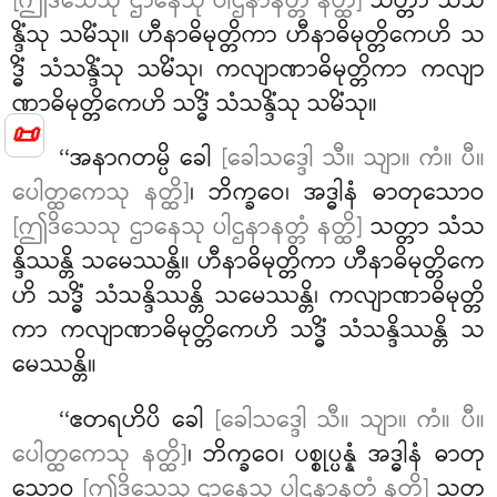
[ဤဒိသေသု ဌာနေသု ပါဌနာနတ္တံ နတ္ထိ]
သတ္တာ သံသ
န္ဒိံသု သမိံသု။ ဟီနာဓိမုတ္တိကာ ဟီနာဓိမုတ္တိကေဟိ သ
ဒ္ဓိံ သံသန္ဒိံသု သမိံသု၊ ကလျာဏာဓိမုတ္တိကာ ကလျာ
ဏာဓိမုတ္တိကေဟိ သဒ္ဓိံ သံသန္ဒိံသု သမိံသု။
📜
‘‘အနာဂတမ္ပိ ခေါ
[ခေါသဒ္ဒေါ သီ။ သျာ။ ကံ။ ပီ။
ပေါတ္ထကေသု နတ္ထိ]
၊ ဘိက္ခဝေ၊ အဒ္ဓါနံ ဓာတုသောဝ
[ဤဒိသေသု ဌာနေသု ပါဌနာနတ္တံ နတ္ထိ]
သတ္တာ သံသ
န္ဒိဿန္တိ သမေဿန္တိ။ ဟီနာဓိမုတ္တိကာ ဟီနာဓိမုတ္တိကေ
ဟိ သဒ္ဓိံ သံသန္ဒိဿန္တိ
သမေဿန္တိ၊ ကလျာဏာဓိမုတ္တိ
ကာ ကလျာဏာဓိမုတ္တိကေဟိ သဒ္ဓိံ သံသန္ဒိဿန္တိ သ
မေဿန္တိ။
‘‘ဧတရဟိပိ
ခေါ
[ခေါသဒ္ဒေါ သီ။ သျာ။ ကံ။ ပီ။
ပေါတ္ထကေသု နတ္ထိ]
၊ ဘိက္ခဝေ၊ ပစ္စုပ္ပန္နံ အဒ္ဓါနံ ဓာတု
သောဝ
[ဤဒိသေသု ဌာနေသု ပါဌနာနတ္တံ နတ္ထိ]
သတ္