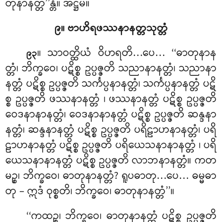
တုနာနတ္တ’’န္တိ။ အဋ္ဌမံ။
၉။ ဗာဟိရဖဿနာနတ္တသုတ္တံ
။ သာဝတ္ထိယံ
ဝိဟရတိ…ပေ… ‘‘ဓာတုနာန
၉၃
တ္တံ၊ ဘိက္ခဝေ၊ ပဋိစ္စ ဥပ္ပဇ္ဇတိ သညာနာနတ္တံ၊ သညာနာ
နတ္တံ ပဋိစ္စ ဥပ္ပဇ္ဇတိ သင်္ကပ္ပနာနတ္တံ၊ သင်္ကပ္ပနာနတ္တံ ပဋိ
စ္စ ဥပ္ပဇ္ဇတိ ဖဿနာနတ္တံ
၊ ဖဿနာနတ္တံ ပဋိစ္စ ဥပ္ပဇ္ဇတိ
ဝေဒနာနာနတ္တံ၊ ဝေဒနာနာနတ္တံ ပဋိစ္စ ဥပ္ပဇ္ဇတိ ဆန္ဒနာ
နတ္တံ၊ ဆန္ဒနာနတ္တံ ပဋိစ္စ ဥပ္ပဇ္ဇတိ ပရိဠာဟနာနတ္တံ၊ ပရိ
ဠာဟနာနတ္တံ ပဋိစ္စ ဥပ္ပဇ္ဇတိ ပရိယေသနာနာနတ္တံ
၊ ပရိ
ယေသနာနာနတ္တံ ပဋိစ္စ ဥပ္ပဇ္ဇတိ လာဘနာနတ္တံ။ ကတ
မဉ္စ၊ ဘိက္ခဝေ၊ ဓာတုနာနတ္တံ? ရူပဓာတု…ပေ… ဓမ္မဓာ
တု – ဣဒံ ဝုစ္စတိ၊ ဘိက္ခဝေ၊ ဓာတုနာနတ္တံ’’။
‘‘ကထဉ္စ၊ ဘိက္ခဝေ၊ ဓာတုနာနတ္တံ ပဋိစ္စ ဥပ္ပဇ္ဇတိ