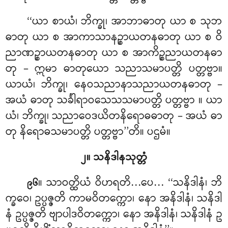
‘‘ယာ စာယံ၊ ဘိက္ခု၊ အာဘာဓာတု ယာ စ သုဘ
ဓာတု ယာ စ အာကာသာနဉ္စာယတနဓာတု ယာ စ ဝိ
ညာဏဉ္စာယတနဓာတု ယာ စ
အာကိဉ္စညာယတနဓာ
တု – ဣမာ ဓာတုယော သညာသမာပတ္တိ ပတ္တဗ္ဗာ။
ယာယံ၊ ဘိက္ခု၊ နေဝသညာနာသညာယတနဓာတု –
အယံ ဓာတု သင်္ခါရာဝသေသသမာပတ္တိ ပတ္တဗ္ဗာ
။ ယာ
ယံ၊ ဘိက္ခု၊ သညာဝေဒယိတနိရောဓဓာတု – အယံ ဓာ
တု နိရောဓသမာပတ္တိ ပတ္တဗ္ဗာ’’တိ။ ပဌမံ။
၂။ သနိဒါနသုတ္တံ
။ သာဝတ္ထိယံ ဝိဟရတိ…ပေ… ‘‘သနိဒါနံ၊ ဘိ
၉၆
က္ခဝေ၊ ဥပ္ပဇ္ဇတိ ကာမဝိတက္ကော၊ နော အနိဒါနံ၊ သနိဒါ
နံ ဥပ္ပဇ္ဇတိ ဗျာပါဒဝိတက္ကော၊ နော အနိဒါနံ၊ သနိဒါနံ ဥ