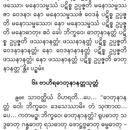
ဖဿော၊ မနောသမ္ဖဿံ
ပဋိစ္စ ဥပ္ပဇ္ဇတိ မနောသမ္ဖဿ
ဇာ ဝေဒနာ၊ နော မနောသမ္ဖဿဇံ ဝေဒနံ ပဋိစ္စ ဥပ္ပဇ္ဇ
တိ မနောသမ္ဖဿော၊ နော မနောသမ္ဖဿံ ပဋိစ္စ ဥပ္ပဇ္ဇ
တိ မနောဓာတု။ ဧဝံ
ခေါ၊ ဘိက္ခဝေ၊ ဓာတုနာနတ္တံ ပဋိ
စ္စ ဥပ္ပဇ္ဇတိ ဖဿနာနတ္တံ၊ ဖဿနာနတ္တံ ပဋိစ္စ ဥပ္ပဇ္ဇတိ
ဝေဒနာနာနတ္တံ၊ နော ဝေဒနာနာနတ္တံ ပဋိစ္စ ဥပ္ပဇ္ဇတိ
ဖဿနာနတ္တံ၊ နော ဖဿနာနတ္တံ ပဋိစ္စ ဥပ္ပဇ္ဇတိ ဓာတု
နာနတ္တ’’န္တိ။ ပဉ္စမံ။
၆။ ဗာဟိရဓာတုနာနတ္တသုတ္တံ
။ သာဝတ္ထိယံ ဝိဟရတိ…ပေ… ‘‘ဓာတုနာန
၉၀
တ္တံ ဝေါ၊ ဘိက္ခဝေ၊ ဒေသေဿာမိ။ တံ သုဏာထ…
ပေ… ကတမဉ္စ၊ ဘိက္ခဝေ၊ ဓာတုနာနတ္တံ? ရူပဓာတု သ
ဒ္ဒဓာတု ဂန္ဓဓာတု ရသဓာတု ဖောဋ္ဌဗ္ဗဓာတု ဓမ္မဓာတု –