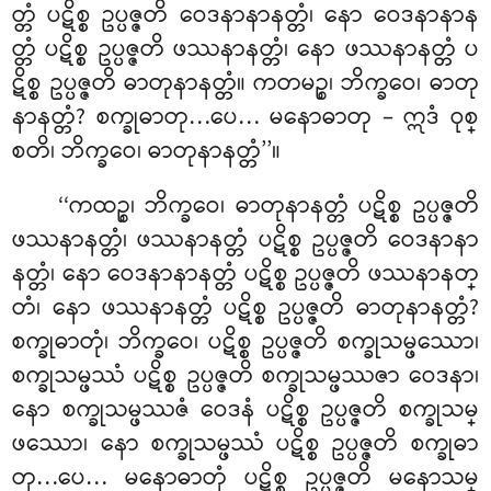
တ္တံ ပဋိစ္စ ဥပ္ပဇ္ဇတိ ဝေဒနာနာနတ္တံ၊ နော ဝေဒနာနာန
တ္တံ ပဋိစ္စ ဥပ္ပဇ္ဇတိ ဖဿနာနတ္တံ၊ နော ဖဿနာနတ္တံ ပ
ဋိစ္စ ဥပ္ပဇ္ဇတိ ဓာတုနာနတ္တံ။ ကတမဉ္စ၊ ဘိက္ခဝေ၊ ဓာတု
နာနတ္တံ? စက္ခုဓာတု…ပေ… မနောဓာတု – ဣဒံ ဝုစ္
စတိ၊ ဘိက္ခဝေ၊ ဓာတုနာနတ္တံ’’။
‘‘ကထဉ္စ၊ ဘိက္ခဝေ၊ ဓာတုနာနတ္တံ ပဋိစ္စ ဥပ္ပဇ္ဇတိ
ဖဿနာနတ္တံ၊ ဖဿနာနတ္တံ ပဋိစ္စ ဥပ္ပဇ္ဇတိ ဝေဒနာနာ
နတ္တံ၊ နော ဝေဒနာနာနတ္တံ ပဋိစ္စ ဥပ္ပဇ္ဇတိ ဖဿနာနတ္
တံ၊ နော ဖဿနာနတ္တံ ပဋိစ္စ ဥပ္ပဇ္ဇတိ ဓာတုနာနတ္တံ?
စက္ခုဓာတုံ၊ ဘိက္ခဝေ၊ ပဋိစ္စ ဥပ္ပဇ္ဇတိ စက္ခုသမ္ဖဿော၊
စက္ခုသမ္ဖဿံ ပဋိစ္စ ဥပ္ပဇ္ဇတိ စက္ခုသမ္ဖဿဇာ ဝေဒနာ၊
နော စက္ခုသမ္ဖဿဇံ ဝေဒနံ ပဋိစ္စ
ဥပ္ပဇ္ဇတိ စက္ခုသမ္
ဖဿော၊ နော စက္ခုသမ္ဖဿံ ပဋိစ္စ ဥပ္ပဇ္ဇတိ စက္ခုဓာ
တု…ပေ… မနောဓာတုံ ပဋိစ္စ ဥပ္ပဇ္ဇတိ မနောသမ္