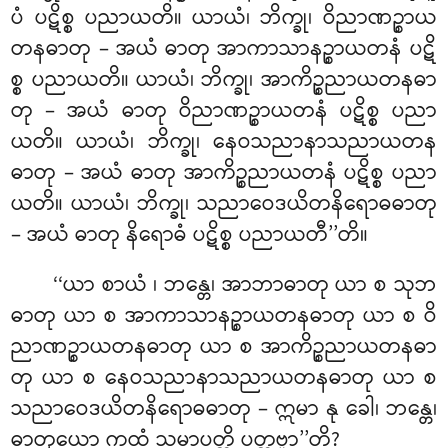
ပံ ပဋိစ္စ ပညာယတိ။ ယာယံ၊ ဘိက္ခု၊ ဝိညာဏဉ္စာယ
တနဓာတု – အယံ ဓာတု အာကာသာနဉ္စာယတနံ ပဋိ
စ္စ ပညာယတိ။ ယာယံ၊ ဘိက္ခု၊ အာကိဉ္စညာယတနဓာ
တု – အယံ ဓာတု ဝိညာဏဉ္စာယတနံ ပဋိစ္စ ပညာ
ယတိ။ ယာယံ၊ ဘိက္ခု၊ နေဝသညာနာသညာယတန
ဓာတု – အယံ ဓာတု အာကိဉ္စညာယတနံ ပဋိစ္စ ပညာ
ယတိ။ ယာယံ၊ ဘိက္ခု၊ သညာဝေဒယိတနိရောဓဓာတု
– အယံ ဓာတု နိရောဓံ ပဋိစ္စ ပညာယတီ’’တိ။
‘‘ယာ
စာယံ
၊ ဘန္တေ၊ အာဘာဓာတု ယာ စ သုဘ
ဓာတု ယာ စ အာကာသာနဉ္စာယတနဓာတု ယာ စ ဝိ
ညာဏဉ္စာယတနဓာတု ယာ စ အာကိဉ္စညာယတနဓာ
တု ယာ စ နေဝသညာနာသညာယတနဓာတု ယာ စ
သညာဝေဒယိတနိရောဓဓာတု – ဣမာ နု ခေါ၊ ဘန္တေ၊
ဓာတုယော ကထံ သမာပတ္တိ ပတ္တဗ္ဗာ’’တိ?