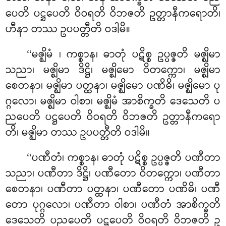
ပေတိ ပဋ္ဌပေတိ
ဝိဝရတိ ဝိဘဇတိ ဥတ္တာနီကရောတိ၊
ဟီနာ တဿ ဥပပတ္တီတိ ဝဒါမိ။
‘‘မဇ္ဈိမံ
၊ ကစ္စာန၊ ဓာတုံ ပဋိစ္စ ဥပ္ပဇ္ဇတိ မဇ္ဈိမာ
သညာ၊ မဇ္ဈိမာ ဒိဋ္ဌိ၊ မဇ္ဈိမော ဝိတက္ကော၊ မဇ္ဈိမာ
စေတနာ၊ မဇ္ဈိမာ ပတ္ထနာ၊ မဇ္ဈိမော ပဏိဓိ၊ မဇ္ဈိမော ပု
ဂ္ဂလော၊ မဇ္ဈိမာ ဝါစာ၊ မဇ္ဈိမံ အာစိက္ခတိ ဒေသေတိ ပ
ညပေတိ ပဋ္ဌပေတိ ဝိဝရတိ ဝိဘဇတိ ဥတ္တာနီကရော
တိ၊ မဇ္ဈိမာ တဿ ဥပပတ္တီတိ ဝဒါမိ။
‘‘ပဏီတံ၊ ကစ္စာန၊ ဓာတုံ ပဋိစ္စ ဥပ္ပဇ္ဇတိ ပဏီတာ
သညာ၊ ပဏီတာ ဒိဋ္ဌိ၊ ပဏီတော ဝိတက္ကော၊ ပဏီတာ
စေတနာ၊ ပဏီတာ ပတ္ထနာ၊ ပဏီတော ပဏိဓိ၊ ပဏီ
တော ပုဂ္ဂလော၊ ပဏီတာ ဝါစာ၊ ပဏီတံ အာစိက္ခတိ
ဒေသေတိ ပညပေတိ ပဋ္ဌပေတိ ဝိဝရတိ ဝိဘဇတိ ဥ