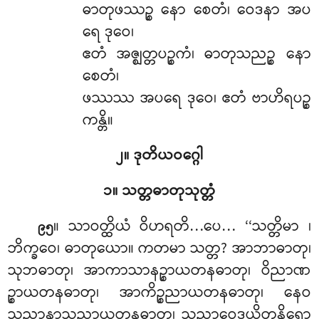
ဓာတုဖဿဉ္စ
နော စေတံ၊ ဝေဒနာ အပ
ရေ ဒုဝေ၊
ဧတံ အဇ္ဈတ္တပဉ္စကံ၊ ဓာတုသညဉ္စ နော
စေတံ၊
ဖဿဿ အပရေ ဒုဝေ၊ ဧတံ ဗာဟိရပဉ္စ
ကန္တိ။
၂။ ဒုတိယဝဂ္ဂေါ
၁။ သတ္တဓာတုသုတ္တံ
။ သာဝတ္ထိယံ
ဝိဟရတိ…ပေ… ‘‘သတ္တိမာ
၊
၉၅
ဘိက္ခဝေ၊ ဓာတုယော။ ကတမာ သတ္တ? အာဘာဓာတု၊
သုဘဓာတု၊ အာကာသာနဉ္စာယတနဓာတု၊ ဝိညာဏ
ဉ္စာယတနဓာတု၊ အာကိဉ္စညာယတနဓာတု၊ နေဝ
သညာနာသညာယတနဓာတု၊ သညာဝေဒယိတနိရော