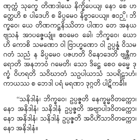
ဏုက္ကံ သုက္ခေ တိဏဒါယေ နိက္ခိပေယျ၊ နော စေ ဟ
တ္ထေဟိ စ ပါဒေဟိ စ ခိပ္ပမေဝ နိဗ္ဗာပေယျ။ ဧဝဉှိ၊ ဘိ
က္ခဝေ၊ ယေ တိဏကဋ္ဌနိဿိတာ ပါဏာ တေ အနယ
ဗျသနံ အာပဇ္ဇေယျုံ။ ဧဝမေဝ ခေါ၊ ဘိက္ခဝေ၊ ယော
ဟိ ကောစိ သမဏော ဝါ ဗြာဟ္မဏော ဝါ ဥပ္ပန္နံ ဝိသမ
ဂတံ သညံ န ခိပ္ပမေဝ ပဇဟတိ ဝိနောဒေတိ ဗျန္တီက
ရောတိ အနဘာဝံ
ဂမေတိ၊ သော ဒိဋ္ဌေ စေဝ ဓမ္မေ ဒု
က္ခံ ဝိဟရတိ သဝိဃာတံ သဥပါယာသံ သပရိဠာဟံ၊
ကာယဿ စ ဘေဒါ ပရံ မရဏာ ဒုဂ္ဂတိ ပါဋိကင်္ခါ။
‘‘သနိဒါနံ၊ ဘိက္ခဝေ၊ ဥပ္ပဇ္ဇတိ နေက္ခမ္မဝိတက္ကော၊
နော အနိဒါနံ၊ သနိဒါနံ
ဥပ္ပဇ္ဇတိ အဗျာပါဒဝိတက္ကော၊
နော အနိဒါနံ၊ သနိဒါနံ ဥပ္ပဇ္ဇတိ အဝိဟိံသာဝိတက္ကော၊
နော အနိဒါနံ။