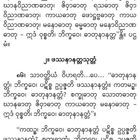
ဃာနဝိညာဏဓာတု၊ ဇိဝှာဓာတု ရသဓာတု ဇိဝှာ
ဝိညာဏဓာတု၊ ကာယဓာတု ဖောဋ္ဌဗ္ဗဓာတု ကာယ
ဝိညာဏဓာတု၊ မနောဓာတု ဓမ္မဓာတု မနောဝိညာဏ
ဓာတု – ဣဒံ ဝုစ္စတိ၊ ဘိက္ခဝေ၊ ဓာတုနာနတ္တ’’န္တိ။ ပဌ
မံ။
၂။ ဖဿနာနတ္တသုတ္တံ
။ သာဝတ္ထိယံ ဝိဟရတိ…ပေ… ‘‘ဓာတုနာန
၈၆
တ္တံ၊ ဘိက္ခဝေ၊ ပဋိစ္စ ဥပ္ပဇ္ဇတိ ဖဿနာနတ္တံ။ ကတမဉ္စ၊
ဘိက္ခဝေ၊ ဓာတုနာနတ္တံ? စက္ခုဓာတု သောတဓာတု
ဃာနဓာတု ဇိဝှာဓာတု ကာယဓာတု မနောဓာတု –
ဣဒံ ဝုစ္စတိ၊ ဘိက္ခဝေ၊ ဓာတုနာနတ္တံ’’။
‘‘ကထဉ္စ၊ ဘိက္ခဝေ၊ ဓာတုနာနတ္တံ ပဋိစ္စ ဥပ္ပဇ္ဇတိ
ဖဿနာနတ္တံ? စက္ခုဓာတုံ၊ ဘိက္ခဝေ၊ ပဋိစ္စ ဥပ္ပဇ္ဇတိ