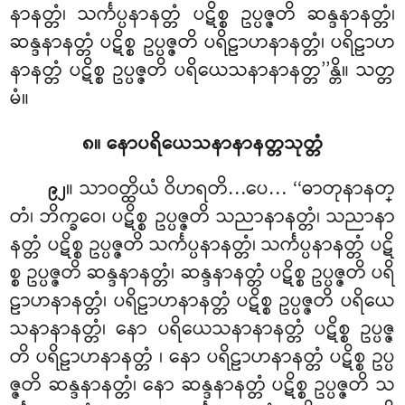
နာနတ္တံ၊ သင်္ကပ္ပနာနတ္တံ ပဋိစ္စ ဥပ္ပဇ္ဇတိ ဆန္ဒနာနတ္တံ၊
ဆန္ဒနာနတ္တံ
ပဋိစ္စ ဥပ္ပဇ္ဇတိ ပရိဠာဟနာနတ္တံ၊ ပရိဠာဟ
နာနတ္တံ ပဋိစ္စ ဥပ္ပဇ္ဇတိ ပရိယေသနာနာနတ္တ’’န္တိ။ သတ္တ
မံ။
၈။ နောပရိယေသနာနာနတ္တသုတ္တံ
။ သာဝတ္ထိယံ ဝိဟရတိ…ပေ… ‘‘ဓာတုနာနတ္
၉၂
တံ၊ ဘိက္ခဝေ၊ ပဋိစ္စ ဥပ္ပဇ္ဇတိ သညာနာနတ္တံ၊ သညာနာ
နတ္တံ ပဋိစ္စ ဥပ္ပဇ္ဇတိ သင်္ကပ္ပနာနတ္တံ၊ သင်္ကပ္ပနာနတ္တံ ပဋိ
စ္စ ဥပ္ပဇ္ဇတိ ဆန္ဒနာနတ္တံ၊ ဆန္ဒနာနတ္တံ ပဋိစ္စ ဥပ္ပဇ္ဇတိ ပရိ
ဠာဟနာနတ္တံ၊ ပရိဠာဟနာနတ္တံ ပဋိစ္စ ဥပ္ပဇ္ဇတိ ပရိယေ
သနာနာနတ္တံ၊ နော ပရိယေသနာနာနတ္တံ ပဋိစ္စ ဥပ္ပဇ္ဇ
တိ ပရိဠာဟနာနတ္တံ
၊ နော ပရိဠာဟနာနတ္တံ ပဋိစ္စ ဥပ္ပ
ဇ္ဇတိ ဆန္ဒနာနတ္တံ၊ နော ဆန္ဒနာနတ္တံ ပဋိစ္စ ဥပ္ပဇ္ဇတိ သ