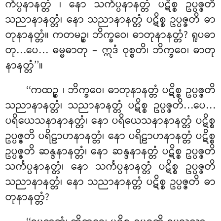
င်္ကပ္ပနာနတ္တံ
၊ နော သင်္ကပ္ပနာနတ္တံ ပဋိစ္စ ဥပ္ပဇ္ဇတိ
သညာနာနတ္တံ၊ နော သညာနာနတ္တံ ပဋိစ္စ ဥပ္ပဇ္ဇတိ ဓာ
တုနာနတ္တံ။ ကတမဉ္စ၊ ဘိက္ခဝေ၊ ဓာတုနာနတ္တံ? ရူပဓာ
တု…ပေ… ဓမ္မဓာတု – ဣဒံ ဝုစ္စတိ၊ ဘိက္ခဝေ၊ ဓာတု
နာနတ္တံ’’။
‘‘ကထဉ္စ
၊ ဘိက္ခဝေ၊ ဓာတုနာနတ္တံ ပဋိစ္စ ဥပ္ပဇ္ဇတိ
သညာနာနတ္တံ၊ သညာနာနတ္တံ ပဋိစ္စ ဥပ္ပဇ္ဇတိ…ပေ…
ပရိယေသနာနာနတ္တံ၊ နော ပရိယေသနာနာနတ္တံ ပဋိစ္စ
ဥပ္ပဇ္ဇတိ ပရိဠာဟနာနတ္တံ၊ နော ပရိဠာဟနာနတ္တံ ပဋိစ္စ
ဥပ္ပဇ္ဇတိ ဆန္ဒနာနတ္တံ၊ နော ဆန္ဒနာနတ္တံ ပဋိစ္စ ဥပ္ပဇ္ဇတိ
သင်္ကပ္ပနာနတ္တံ၊ နော သင်္ကပ္ပနာနတ္တံ ပဋိစ္စ ဥပ္ပဇ္ဇတိ
သညာနာနတ္တံ၊ နော သညာနာနတ္တံ ပဋိစ္စ ဥပ္ပဇ္ဇတိ ဓာ
တုနာနတ္တံ?