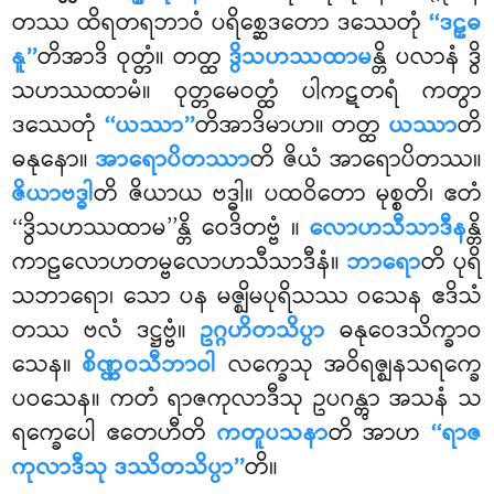
တဿ ထိရတရဘာဝံ ပရိစ္ဆေဒတော ဒဿေတုံ
‘‘ဒဠှဓ
နူ’’
တိအာဒိ ဝုတ္တံ။ တတ္ထ
ဒွိသဟဿထာမ
န္တိ ပလာနံ ဒွိ
သဟဿထာမံ။ ဝုတ္တမေဝတ္ထံ ပါကဋတရံ ကတွာ
ဒဿေတုံ
‘‘ယဿာ’’
တိအာဒိမာဟ။ တတ္ထ
ယဿာ
တိ
ဓနုနော။
အာရောပိတဿာ
တိ ဇိယံ အာရောပိတဿ။
ဇိယာဗဒ္ဓါ
တိ ဇိယာယ ဗဒ္ဓါ။ ပထဝိတော မုစ္စတိ၊ ဧတံ
‘‘ဒွိသဟဿထာမ’’န္တိ ဝေဒိတဗ္ဗံ
။
လောဟသီသာဒီန
န္တိ
ကာဠလောဟတမ္ဗလောဟသီသာဒီနံ။
ဘာရော
တိ ပုရိ
သဘာရော၊ သော ပန မဇ္ဈိမပုရိသဿ ဝသေန ဧဒိသံ
တဿ ဗလံ ဒဋ္ဌဗ္ဗံ။
ဥဂ္ဂဟိတသိပ္ပာ
ဓနုဝေဒသိက္ခာဝ
သေန။
စိဏ္ဏဝသီဘာဝါ
လက္ခေသု အဝိရဇ္ဈနသရက္ခေ
ပဝသေန။ ကတံ ရာဇကုလာဒီသု ဥပဂန္တွာ အသနံ သ
ရက္ခေပေါ ဧတေဟီတိ
ကတူပသနာ
တိ အာဟ
‘‘ရာဇ
ကုလာဒီသု ဒဿိတသိပ္ပာ’’
တိ။