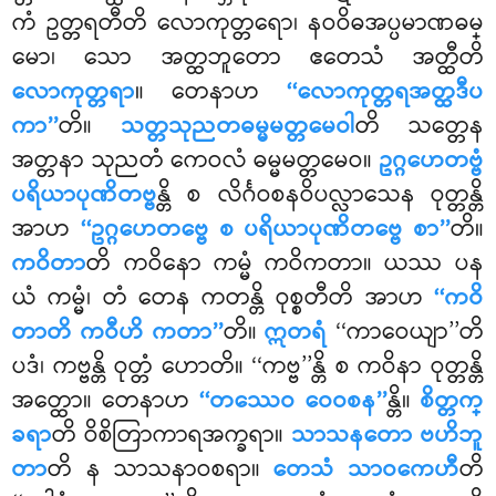
ကံ ဥတ္တရတီတိ လောကုတ္တရော၊ နဝဝိဓအပ္ပမာဏဓမ္
မော၊ သော အတ္ထဘူတော ဧတေသံ အတ္ထီတိ
လောကုတ္တရာ
။ တေနာဟ
‘‘လောကုတ္တရအတ္ထဒီပ
ကာ’’
တိ။
သတ္တသုညတဓမ္မမတ္တမေဝါ
တိ သတ္တေန
အတ္တနာ သုညတံ ကေဝလံ ဓမ္မမတ္တမေဝ။
ဥဂ္ဂဟေတဗ္ဗံ
ပရိယာပုဏိတဗ္ဗ
န္တိ စ လိင်္ဂဝစနဝိပလ္လာသေန ဝုတ္တန္တိ
အာဟ
‘‘ဥဂ္ဂဟေတဗ္ဗေ စ ပရိယာပုဏိတဗ္ဗေ စာ’’
တိ။
ကဝိတာ
တိ ကဝိနော ကမ္မံ ကဝိကတာ။ ယဿ ပန
ယံ ကမ္မံ၊ တံ တေန ကတန္တိ ဝုစ္စတီတိ အာဟ
‘‘ကဝိ
တာတိ ကဝီဟိ ကတာ’’
တိ။
ဣတရံ
‘‘ကာဝေယျာ’’တိ
ပဒံ၊ ကဗ္ဗန္တိ ဝုတ္တံ ဟောတိ။ ‘‘ကဗ္ဗ’’န္တိ စ ကဝိနာ ဝုတ္တန္တိ
အတ္ထော။ တေနာဟ
‘‘တဿေဝ ဝေဝစန’’
န္တိ။
စိတ္တက္
ခရာ
တိ ဝိစိတြာကာရအက္ခရာ။
သာသနတော ဗဟိဘူ
တာ
တိ န သာသနာဝစရာ။
တေသံ သာဝကေဟီ
တိ