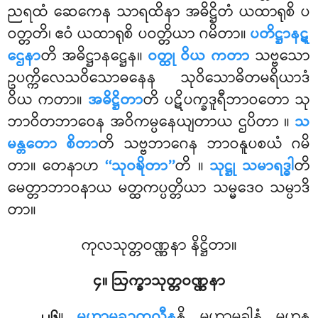
ညရထံ ဆေကေန သာရထိနာ အဓိဋ္ဌိတံ ယထာရုစိ ပ
ဝတ္တတိ၊ ဧဝံ ယထာရုစိ ပဝတ္တိယာ ဂမိတာ။
ပတိဋ္ဌာနဋ္
ဌေနာ
တိ အဓိဋ္ဌာနဋ္ဌေန။
ဝတ္ထု ဝိယ ကတာ
သဗ္ဗသော
ဥပက္ကိလေသဝိသောဓနေန သုဝိသောဓိတမရိယာဒံ
ဝိယ ကတာ။
အဓိဋ္ဌိတာ
တိ ပဋိပက္ခဒူရီဘာဝတော သု
ဘာဝိတဘာဝေန အဝိကမ္ပနေယျတာယ ဌပိတာ
။
သ
မန္တတော စိတာ
တိ သဗ္ဗဘာဂေန ဘာဝနူပစယံ ဂမိ
တာ။ တေနာဟ
‘‘သုဝဍ္ဎိတာ’’
တိ
။
သုဋ္ဌု သမာရဒ္ဓါ
တိ
မေတ္တာဘာဝနာယ မတ္ထကပ္ပတ္တိယာ သမ္မဒေဝ သမ္ပာဒိ
တာ။
ကုလသုတ္တဝဏ္ဏနာ နိဋ္ဌိတာ။
၄။ ဩက္ခာသုတ္တဝဏ္ဏနာ
။
မဟာမုခဥက္ခလီန
န္တိ မဟာမုခါနံ မဟန္တ
၂၂၆