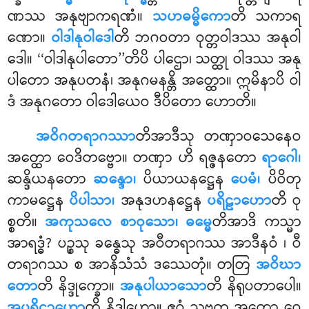
ဏဿ အနုဗျာကရဏံ။
သဟဓမ္မိကော
တိ သကာရ
ဏော။
ဝါဒါနုဝါဒေါ
တိ ဘဂဝတာ ဝုတ္တဝါဒဿ အနုဝါ
ဒေါ။ ‘‘ဝါဒါနုပါတော’’တိပိ ပါဌော၊ သတ္ထု ဝါဒဿ အနု
ပါတော အနုပတနံ၊ အနုဂမနန္တိ အတ္ထော။ ဣမိနာပိ ဝါ
ဒံ အနုဂတော ဝါဒေါယေဝ ဒီပိတော ဟောတိ။
အဝိဂတရာဂဿာ
တိအာဒီသု တဏှာဝသေနေဝ
အတ္ထော ဝေဒိတဗ္ဗော။ တဏှာ ဟိ ရဇ္ဇနတော
ရာဂေါ၊
ဆန္ဒိယနတော
ဆန္ဒော၊
ပိယာယနဋ္ဌေန
ပေမံ၊
ပိဝိတု
ကာမဋ္ဌေန
ပိပါသာ၊
အနုဒဟနဋ္ဌေန
ပရိဠာဟော
တိ ဝု
စ္စတိ။
အကုသလေ စာဝုသော၊ ဓမ္မေ
တိအာဒိ ကသ္မာ
အာရဒ္ဓံ? ပဉ္စသု ခန္ဓေသု အဝီတရာဂဿ အာဒီနဝံ
၊ ဝီ
တရာဂဿ စ အာနိသံသံ ဒဿေတုံ။ တတြ
အဝိဃာ
တော
တိ နိဒ္ဒုက္ခော။
အနုပါယာသော
တိ နိရုပတာပေါ။
အပရိဠာဟော
တိ နိဒ္ဒါဟော။ ဧဝံ သဗ္ဗတ္ထ အတ္ထော ဝေ