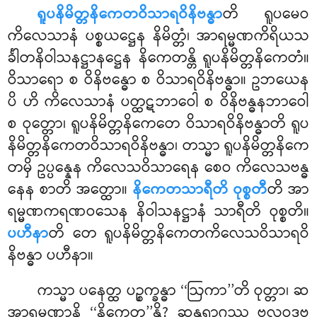
ရူပနိမိတ္တနိကေတဝိသာရဝိနိဗန္ဓာ
တိ
ရူပမေဝ
ကိလေသာနံ ပစ္စယဋ္ဌေန နိမိတ္တံ၊ အာရမ္မဏကိရိယသ
င်္ခါတနိဝါသနဋ္ဌာနဋ္ဌေန နိကေတန္တိ ရူပနိမိတ္တနိကေတံ။
ဝိသာရော စ ဝိနိဗန္ဓော စ ဝိသာရဝိနိဗန္ဓာ။ ဥဘယေန
ပိ ဟိ ကိလေသာနံ ပတ္ထဋဘာဝေါ စ ဝိနိဗန္ဓနဘာဝေါ
စ ဝုတ္တော၊ ရူပနိမိတ္တနိကေတေ ဝိသာရဝိနိဗန္ဓာတိ ရူပ
နိမိတ္တနိကေတဝိသာရဝိနိဗန္ဓာ၊ တသ္မာ ရူပနိမိတ္တနိကေ
တမှိ ဥပ္ပန္နေန
ကိလေသဝိသာရေန စေဝ ကိလေသဗန္ဓ
နေန စာတိ အတ္ထော။
နိကေတသာရီတိ ဝုစ္စတီ
တိ အာ
ရမ္မဏကရဏဝသေန နိဝါသနဋ္ဌာနံ သာရီတိ ဝုစ္စတိ။
ပဟီနာ
တိ တေ ရူပနိမိတ္တနိကေတကိလေသဝိသာရဝိ
နိဗန္ဓာ ပဟီနာ။
ကသ္မာ ပနေတ္ထ ပဉ္စက္ခန္ဓာ ‘‘ဩကာ’’တိ ဝုတ္တာ၊ ဆ
အာရမ္မဏာနိ ‘‘နိကေတ’’န္တိ? ဆန္ဒရာဂဿ ဗလဝဒုဗ္