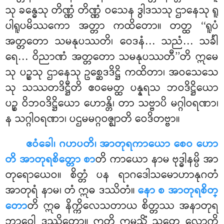
သု ခန္ဓေသု တိဏ္ဏံ တိဏ္ဏံ ဝသေန ဒွါဒသသု ဌာနေသု ရူ
ပါရူပမိဿကော အတ္တာ ကထိတော။ တတ္ထ ‘‘ရူပံ
အတ္တတော သမနုပဿတိ၊ ဝေဒနံ… သညံ… သင်္ခါ
ရေ… ဝိညာဏံ အတ္တတော သမနုပဿတီ’’တိ ဣမေ
သု ပဉ္စသု ဌာနေသု ဥစ္ဆေဒဒိဋ္ဌိ ကထိတာ၊ အဝသေသေ
သု သဿတဒိဋ္ဌီတိ ဧဝမေတ္ထ ပန္နရသ ဘဝဒိဋ္ဌိယော
ပဉ္စ ဝိဘဝဒိဋ္ဌိယော ဟောန္တိ၊ တာ သဗ္ဗာပိ မဂ္ဂါဝရဏာ၊
န သဂ္ဂါဝရဏာ၊ ပဌမမဂ္ဂဝဇ္ဈာတိ ဝေဒိတဗ္ဗာ။
ဧဝံ
ခေါ၊ ဂဟပတိ၊ အာတုရကာယော စေဝ ဟော
တိ အာတုရစိတ္တော စာ
တိ ကာယော နာမ ဗုဒ္ဓါနမ္ပိ အာ
တုရောယေဝ။ စိတ္တံ ပန ရာဂဒေါသမောဟာနုဂတံ
အာတုရံ နာမ၊ တံ ဣဓ ဒဿိတံ။
နော စ အာတုရစိတ္
တော
တိ ဣဓ နိက္ကိလေသတာယ စိတ္တဿ အနာတုရ
ဘာဝေါ
ဒဿိတော။ ဣတိ ဣမသ္မိံ သုတ္တေ လောကိ