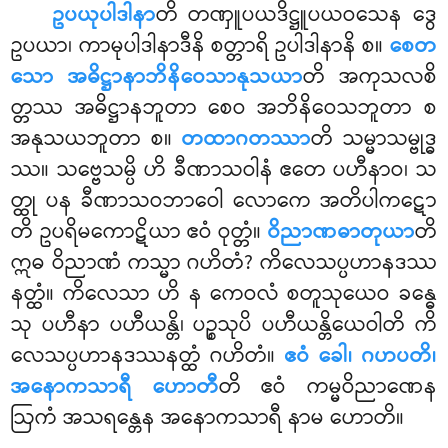
ဥပယုပါဒါနာ
တိ တဏှူပယဒိဋ္ဌူပယဝသေန ဒွေ
ဥပယာ၊ ကာမုပါဒါနာဒီနိ စတ္တာရိ ဥပါဒါနာနိ စ။
စေတ
သော အဓိဋ္ဌာနာဘိနိဝေသာနုသယာ
တိ အကုသလစိ
တ္တဿ အဓိဋ္ဌာနဘူတာ စေဝ အဘိနိဝေသဘူတာ စ
အနုသယဘူတာ စ။
တထာဂတဿာ
တိ သမ္မာသမ္ဗုဒ္ဓ
ဿ။ သဗ္ဗေသမ္ပိ ဟိ ခီဏာသဝါနံ ဧတေ ပဟီနာဝ၊ သ
တ္ထု ပန ခီဏာသဝဘာဝေါ လောကေ အတိပါကဋော
တိ ဥပရိမကောဋိယာ ဧဝံ ဝုတ္တံ။
ဝိညာဏဓာတုယာ
တိ
ဣဓ ဝိညာဏံ ကသ္မာ ဂဟိတံ? ကိလေသပ္ပဟာနဒဿ
နတ္ထံ။ ကိလေသာ ဟိ န ကေဝလံ စတူသုယေဝ ခန္ဓေ
သု ပဟီနာ ပဟီယန္တိ၊ ပဉ္စသုပိ ပဟီယန္တိယေဝါတိ ကိ
လေသပ္ပဟာနဒဿနတ္ထံ ဂဟိတံ။
ဧဝံ ခေါ၊ ဂဟပတိ၊
အနောကသာရီ ဟောတီ
တိ ဧဝံ ကမ္မဝိညာဏေန
ဩကံ အသရန္တေန အနောကသာရီ နာမ ဟောတိ။