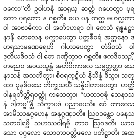
ဝကော’’တိ ဥပါဟနံ အာရုယှ ဆတ္တံ ဂဟေတွာ ပုရ
တော ပုရတော န ဂစ္ဆတိ။ ယေ ပန တတ္ထ မဟလ္လကာ
ဝါ အာဗာဓိကာ ဝါ အတိဒဟရာ ဝါ၊ တေသံ ရုဇ္ဇနဋ္ဌာ
နာနိ တေလေန မက္ခာပေတွာ ပတ္တစီဝရံ အတ္တနော ဒ
ဟရသာမဏေရေဟိ ဂါဟာပေတွာ တံဒိဝသံ ဝါ
ဒုတိယဒိဝသံ ဝါ တေ ဂဏှိတွာဝ ဂစ္ဆတိ။ ဧကဒိဝသဉှိ
တညေဝ အာယသ္မန္တံ အတိဝိကာလေ သမ္ပတ္တတ္တာ သေ
နာသနံ အလဘိတွာ၊ စီဝရကုဋိယံ နိသိန္နံ ဒိသွာ၊ သတ္
ထာ ပုနဒိဝသေ ဘိက္ခုသင်္ဃံ သန္နိပါတာပေတွာ၊ ဟတ္ထိ
ဝါနရတိတ္တိရဝတ္ထုံ ကထေတွာ၊ ‘‘ယထာဝုဍ္ဎံ သေနာသ
နံ ဒါတဗ္ဗ’’န္တိ သိက္ခာပဒံ
ပညာပေသိ။ ဧဝံ တာဝေသ
အာမိသာနုဂ္ဂဟေန အနုဂ္ဂဏှာတိ။ ဩဝဒန္တော ပနေသ
သတဝါရမ္ပိ သဟဿဝါရမ္ပိ တာဝ ဩဝဒတိ၊ ယာဝ
သော ပုဂ္ဂလော သောတာပတ္တိဖလေ ပတိဋ္ဌာတိ၊ အထ