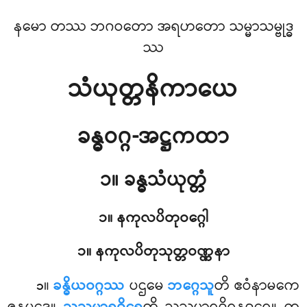
နမော တဿ ဘဂဝတော အရဟတော သမ္မာသမ္ဗုဒ္ဓ
ဿ
သံယုတ္တနိကာယေ
ခန္ဓဝဂ္ဂ-အဋ္ဌကထာ
၁။ ခန္ဓသံယုတ္တံ
၁။ နကုလပိတုဝဂ္ဂေါ
၁။ နကုလပိတုသုတ္တဝဏ္ဏနာ
။
ခန္ဓိယဝဂ္ဂဿ
ပဌမေ
ဘဂ္ဂေသူ
တိ ဧဝံနာမကေ
၁