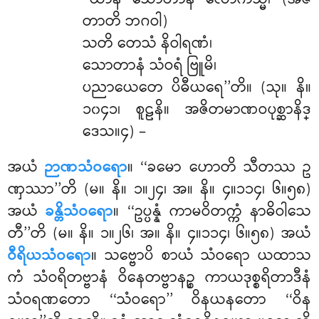
တာတိ ဘဂဝါ)
သတိ တေသံ နိဝါရဏံ၊
သောတာနံ သံဝရံ ဗြူမိ၊
ပညာယေတေ ပိဓီယရေ’’တိ။ (သု။ နိ။
၁၀၄၁၊ စူဠနိ။ အဇိတမာဏဝပုစ္ဆာနိဒ္
ဒေသ။၄) –
အယံ
ဉာဏသံဝရော
။ ‘‘ခမော ဟောတိ သီတဿ ဥ
ဏှဿာ’’တိ (မ။ နိ။ ၁။၂၄၊ အ။ နိ။ ၄။၁၁၄၊ ၆။၅၈)
အယံ
ခန္တိသံဝရော
။ ‘‘ဥပ္ပန္နံ ကာမဝိတက္ကံ နာဓိဝါသေ
တီ’’တိ (မ။ နိ။ ၁။၂၆၊ အ။ နိ။ ၄။၁၁၄၊ ၆။၅၈) အယံ
ဝီရိယသံဝရော
။ သဗ္ဗောပိ စာယံ သံဝရော ယထာသ
ကံ သံဝရိတဗ္ဗာနံ ဝိနေတဗ္ဗာနဉ္စ ကာယဒုစ္စရိတာဒီနံ
သံဝရဏတော ‘‘သံဝရော’’ ဝိနယနတော ‘‘ဝိန