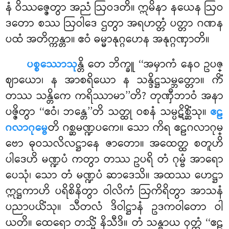
နံ ဝိဿဇ္ဇေတွာ အညံ ဩဝဒတိ။ ဣမိနာ နယေန ဩဝ
ဒတော စဿ ဩဝါဒေ ဌတွာ အရဟတ္တံ ပတ္တာ ဂဏန
ပထံ အတိက္ကန္တာ။ ဧဝံ ဓမ္မာနုဂ္ဂဟေန အနုဂ္ဂဏှာတိ။
ပစ္စဿောသု
န္တိ တေ ဘိက္ခူ ‘‘အမှာကံ နေဝ ဥပဇ္
ဈာယော၊ န အာစရိယော န သန္ဒိဋ္ဌသမ္ဘတ္တော။ ကိံ
တဿ သန္တိကေ ကရိဿာမာ’’တိ? တုဏှီဘာဝံ အနာ
ပဇ္ဇိတွာ ‘‘ဧဝံ၊ ဘန္တေ’’တိ သတ္ထု ဝစနံ သမ္ပဋိစ္ဆိံသု။
ဧဠ
ဂလာဂုမ္ဗေ
တိ ဂစ္ဆမဏ္ဍပကေ။ သော ကိရ ဧဠဂလာဂုမ္
ဗော ဓုဝသလိလဋ္ဌာနေ ဇာတော။ အထေတ္ထ စတူဟိ
ပါဒေဟိ မဏ္ဍပံ ကတွာ တဿ ဥပရိ တံ ဂုမ္ဗံ အာရော
ပေသုံ၊ သော တံ မဏ္ဍပံ ဆာဒေသိ။ အထဿ ဟေဋ္ဌာ
ဣဋ္ဌကာဟိ ပရိစိနိတွာ ဝါလိကံ ဩကိရိတွာ အာသနံ
ပညာပယိံသု။ သီတလံ ဒိဝါဋ္ဌာနံ ဥဒကဝါတော ဝါ
ယတိ။ ထေရော တသ္မိံ နိသီဒိ။ တံ သန္ဓာယ ဝုတ္တံ ‘‘ဧဠ