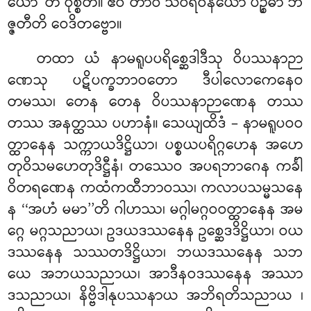
ယော’’တိ ဝုစ္စတိ။ ဧဝံ တာဝ သံဝရဝိနယော ပဉ္စဓာ ဘိ
ဇ္ဇတီတိ ဝေဒိတဗ္ဗော။
တထာ ယံ နာမရူပပရိစ္ဆေဒါဒီသု ဝိပဿနာဉာ
ဏေသု ပဋိပက္ခဘာဝတော ဒီပါလောကေနေဝ
တမဿ၊ တေန တေန ဝိပဿနာဉာဏေန တဿ
တဿ အနတ္ထဿ ပဟာနံ။ သေယျထိဒံ – နာမရူပဝဝ
တ္ထာနေန သက္ကာယဒိဋ္ဌိယာ၊ ပစ္စယပရိဂ္ဂဟေန အဟေ
တုဝိသမဟေတုဒိဋ္ဌီနံ၊ တဿေဝ အပရဘာဂေန ကင်္ခါ
ဝိတရဏေန ကထံကထီဘာဝဿ၊ ကလာပသမ္မသနေ
န ‘‘အဟံ မမာ’’တိ ဂါဟဿ၊ မဂ္ဂါမဂ္ဂဝဝတ္ထာနေန အမ
ဂ္ဂေ မဂ္ဂသညာယ၊ ဥဒယဒဿနေန ဥစ္ဆေဒဒိဋ္ဌိယာ၊ ဝယ
ဒဿနေန သဿတဒိဋ္ဌိယာ၊ ဘယဒဿနေန သဘ
ယေ အဘယသညာယ၊ အာဒီနဝဒဿနေန အဿာ
ဒသညာယ၊ နိဗ္ဗိဒါနုပဿနာယ အဘိရတိသညာယ
၊