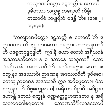
ကလျာဏမိတ္တော ဒဠှဘတ္တိ စ ဟောတိ၊
ဒုခိတဿ သက္ကစ္စ ကရောတိ ကိစ္စံ၊
တထာဝိဓံ သပ္ပုရိသံ ဝဒန္တီ’’တိ။ (ဇာ။ ၂။
၁၇။၇၈)၊
‘‘ကလျာဏမိတ္တော ဒဠှဘတ္တိ စ ဟောတီ’’တိ ဧ
တ္တာဝတာ ဟိ ဗုဒ္ဓသာဝကော ဝုတ္တော၊ ကတညုတာဒီ
ဟိ ပစ္စေကဗုဒ္ဓဗုဒ္ဓါတိ။ ဣဒါနိ ယော တေသံ အရိယာနံ
အဒဿနသီလော၊ န စ ဒဿနေ သာဓုကာရီ၊ သော
‘‘အရိယာနံ အဒဿာဝီ’’တိ ဝေဒိတဗ္ဗော။ သော စ
စက္ခုနာ အဒဿာဝီ၊ ဉာဏေန အဒဿာဝီတိ ဒုဝိဓော။
တေသု ဉာဏေန အဒဿာဝီ ဣဓ အဓိပ္ပေတော။ မံသ
စက္ခုနာ ဟိ ဒိဗ္ဗစက္ခုနာ ဝါ အရိယာ ဒိဋ္ဌာပိ အဒိဋ္ဌာဝ
ဟောန္တိ တေသံ စက္ခူနံ ဝဏ္ဏမတ္တဂ္ဂဟဏတော န အရိ
ယဘာဝဂေါစရတော။ သောဏသိင်္ဂါလာဒယောပိ