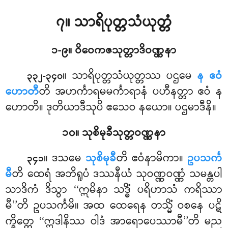
၇။ သာရိပုတ္တသံယုတ္တံ
၁-၉။ ဝိဝေကဇသုတ္တာဒိဝဏ္ဏနာ
။ သာရိပုတ္တသံယုတ္တဿ
ပဌမေ
န ဧဝံ
၃၃၂-၃၄၀
ဟောတီ
တိ အဟင်္ကာရမမင်္ကာရာနံ ပဟီနတ္တာ ဧဝံ န
ဟောတိ။ ဒုတိယာဒီသုပိ ဧသေဝ နယော။ ပဌမာဒီနိ။
၁၀။ သုစိမုခီသုတ္တဝဏ္ဏနာ
။ ဒသမေ
သုစိမုခီ
တိ ဧဝံနာမိကာ။
ဥပသင်္က
၃၄၁
မီ
တိ ထေရံ အဘိရူပံ ဒဿနီယံ သုဝဏ္ဏဝဏ္ဏံ သမန္တပါ
သာဒိကံ ဒိသွာ ‘‘ဣမိနာ သဒ္ဓိံ ပရိဟာသံ ကရိဿာ
မီ’’တိ ဥပသင်္ကမိ။ အထ ထေရေန တသ္မိံ ဝစနေ ပဋိ
က္ခိတ္တေ ‘‘ဣဒါနိဿ
ဝါဒံ အာရောပေဿာမီ’’တိ မည