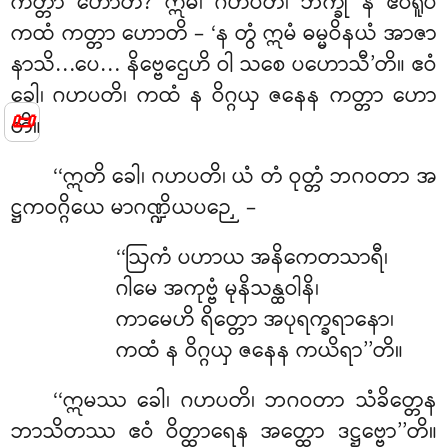
ကတ္တာ ဟောတိ? ဣဓ၊ ဂဟပတိ၊ ဘိက္ခု န ဧဝရူပိံ
ကထံ ကတ္တာ ဟောတိ – ‘န တွံ ဣမံ ဓမ္မဝိနယံ အာဇာ
နာသိ…ပေ… နိဗ္ဗေဌေဟိ ဝါ သစေ ပဟောသီ’တိ။ ဧဝံ
ခေါ၊ ဂဟပတိ၊ ကထံ န ဝိဂ္ဂယှ ဇနေန ကတ္တာ ဟော
📜
တိ။
‘‘ဣတိ
ခေါ၊ ဂဟပတိ၊ ယံ တံ ဝုတ္တံ ဘဂဝတာ အ
ဋ္ဌကဝဂ္ဂိယေ မာဂဏ္ဍိယပဉှေ –
‘‘ဩကံ ပဟာယ အနိကေတသာရီ၊
ဂါမေ အကုဗ္ဗံ မုနိသန္ထဝါနိ၊
ကာမေဟိ ရိတ္တော အပုရက္ခရာနော၊
ကထံ န ဝိဂ္ဂယှ ဇနေန ကယိရာ’’တိ။
‘‘ဣမဿ ခေါ၊ ဂဟပတိ၊ ဘဂဝတာ သံခိတ္တေန
ဘာသိတဿ ဧဝံ ဝိတ္ထာရေန အတ္ထော ဒဋ္ဌဗ္ဗော’’တိ။