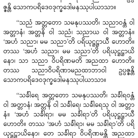
ဇ္ဇန္တိ သောကပရိဒေဝဒုက္ခဒေါမနဿုပါယာသာ။
‘‘သညံ အတ္တတော သမနုပဿတိ၊ သညာဝန္တံ ဝါ
အတ္တာနံ၊ အတ္တနိ ဝါ သညံ၊ သညာယ ဝါ
အတ္တာနံ။
‘အဟံ သညာ၊ မမ သညာ’တိ ပရိယုဋ္ဌဋ္ဌာယီ ဟောတိ။
တဿ ‘အဟံ သညာ၊ မမ သညာ’တိ ပရိယုဋ္ဌဋ္ဌာယိ
နော၊ သာ သညာ ဝိပရိဏမတိ အညထာ ဟောတိ။
တဿ သညာဝိပရိဏာမညထာဘာဝါ ဥပ္ပဇ္ဇန္တိ
သောကပရိဒေဝဒုက္ခဒေါမနဿုပါယာသာ။
‘‘သင်္ခါရေ အတ္တတော သမနုပဿတိ၊ သင်္ခါရဝန္တံ
ဝါ အတ္တာနံ၊ အတ္တနိ ဝါ သင်္ခါရေ၊ သင်္ခါရေသု ဝါ အတ္တာ
နံ။ ‘အဟံ သင်္ခါရာ၊ မမ သင်္ခါရာ’တိ ပရိယုဋ္ဌဋ္ဌာယီ
ဟောတိ။ တဿ ‘အဟံ သင်္ခါရာ၊ မမ သင်္ခါရာ’တိ ပရိ
ယုဋ္ဌဋ္ဌာယိနော၊ တေ သင်္ခါရာ ဝိပရိဏမန္တိ
အညထာ