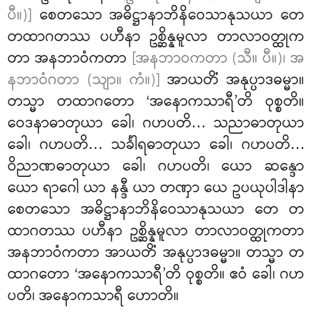
ပီ။)]
စေတသော အဓိဋ္ဌာနာဘိနိဝေသာနုသယာ တေ
တထာဂတဿ ပဟီနာ ဥစ္ဆိန္နမူလာ တာလာဝတ္ထုက
တာ အနဘာဝံကတာ
[အနဘာဝကတာ (သီ။ ပီ။)၊ အ
နဘာဝံဂတာ (သျာ။ ကံ။)]
အာယတိံ အနုပ္ပာဒဓမ္မာ။
တသ္မာ တထာဂတော ‘အနောကသာရီ’တိ ဝုစ္စတိ။
ဝေဒနာဓာတုယာ ခေါ၊ ဂဟပတိ… သညာဓာတုယာ
ခေါ၊ ဂဟပတိ… သင်္ခါရဓာတုယာ ခေါ၊ ဂဟပတိ…
ဝိညာဏဓာတုယာ ခေါ၊ ဂဟပတိ၊ ယော ဆန္ဒော
ယော ရာဂေါ ယာ နန္ဒီ ယာ
တဏှာ ယေ ဥပယုပါဒါနာ
စေတသော အဓိဋ္ဌာနာဘိနိဝေသာနုသယာ တေ တ
ထာဂတဿ ပဟီနာ ဥစ္ဆိန္နမူလာ တာလာဝတ္ထုကတာ
အနဘာဝံကတာ အာယတိံ အနုပ္ပာဒဓမ္မာ။ တသ္မာ တ
ထာဂတော ‘အနောကသာရီ’တိ ဝုစ္စတိ။ ဧဝံ ခေါ၊ ဂဟ
ပတိ၊ အနောကသာရီ ဟောတိ။