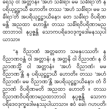
ရေသု ဝါ အတ္တာနံ။ ‘အဟံ သင်္ခါရာ၊ မမ သင်္ခါရာ’တိ န
ပရိယုဋ္ဌဋ္ဌာယီ ဟောတိ။ တဿ ‘အဟံ သင်္ခါရာ၊ မမ သ
င်္ခါရာ’တိ အပရိယုဋ္ဌဋ္ဌာယိနော၊ တေ သင်္ခါရာ ဝိပရိဏ
မန္တိ အညထာ ဟောန္တိ။ တဿ သင်္ခါရဝိပရိဏာမည
ထာဘာဝါ နုပ္ပဇ္ဇန္တိ သောကပရိဒေဝဒုက္ခဒေါမနဿုပါ
ယာသာ။
‘‘န
ဝိညာဏံ အတ္တတော သမနုပဿတိ၊ န
ဝိညာဏဝန္တံ ဝါ အတ္တာနံ၊ န အတ္တနိ ဝါ ဝိညာဏံ၊ န ဝိ
ညာဏသ္မိံ ဝါ အတ္တာနံ။ ‘အဟံ ဝိညာဏံ၊ မမ
ဝိညာဏ’န္တိ န ပရိယုဋ္ဌဋ္ဌာယီ ဟောတိ။ တဿ ‘အဟံ
ဝိညာဏံ၊ မမ ဝိညာဏ’န္တိ အပရိယုဋ္ဌဋ္ဌာယိနော၊ တံ ဝိ
ညာဏံ ဝိပရိဏမတိ အညထာ ဟောတိ
။ တဿ
ဝိညာဏဝိပရိဏာမညထာဘာဝါ နုပ္ပဇ္ဇန္တိ သောက
ပရိဒေဝဒုက္ခဒေါမနဿုပါယာသာ။ ဧဝံ ခေါ၊ ဂဟပတိ၊