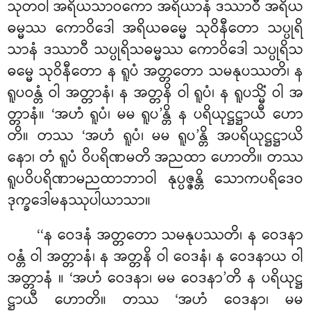
သုတဝါ အရိယသာဝကော အရိယာနံ ဒဿာဝီ အရိယ
ဓမ္မဿ ကောဝိဒေါ အရိယဓမ္မေ သုဝိနီတော သပ္ပုရိ
သာနံ ဒဿာဝီ သပ္ပုရိသဓမ္မဿ ကောဝိဒေါ သပ္ပုရိသ
ဓမ္မေ သုဝိနီတော န ရူပံ အတ္တတော သမနုပဿတိ၊ န
ရူပဝန္တံ ဝါ အတ္တာနံ၊ န အတ္တနိ ဝါ ရူပံ၊ န ရူပသ္မိံ ဝါ အ
တ္တာနံ။ ‘အဟံ ရူပံ၊ မမ ရူပ’န္တိ န ပရိယုဋ္ဌဋ္ဌာယီ ဟော
တိ။ တဿ ‘အဟံ ရူပံ၊ မမ ရူပ’န္တိ အပရိယုဋ္ဌဋ္ဌာယိ
နော၊ တံ ရူပံ ဝိပရိဏမတိ အညထာ ဟောတိ။ တဿ
ရူပဝိပရိဏာမညထာဘာဝါ နုပ္ပဇ္ဇန္တိ သောကပရိဒေဝ
ဒုက္ခဒေါမနဿုပါယာသာ။
‘‘န ဝေဒနံ အတ္တတော သမနုပဿတိ၊ န ဝေဒနာ
ဝန္တံ ဝါ အတ္တာနံ၊ န အတ္တနိ ဝါ ဝေဒနံ၊ န ဝေဒနာယ ဝါ
အတ္တာနံ
။ ‘အဟံ ဝေဒနာ၊ မမ ဝေဒနာ’တိ န ပရိယုဋ္ဌ
ဋ္ဌာယီ ဟောတိ။ တဿ ‘အဟံ ဝေဒနာ၊ မမ