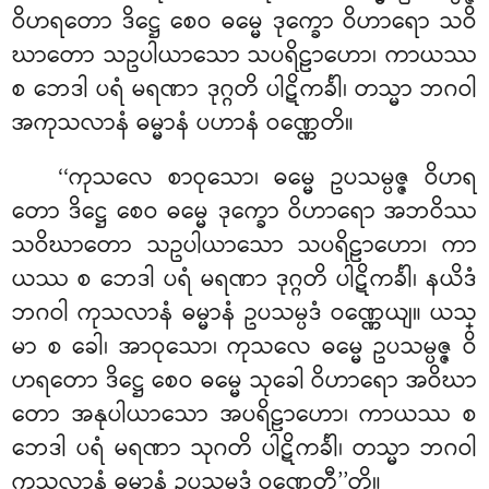
ဝိဟရတော ဒိဋ္ဌေ စေဝ ဓမ္မေ ဒုက္ခော ဝိဟာရော သဝိ
ဃာတော သဥပါယာသော သပရိဠာဟော၊ ကာယဿ
စ ဘေဒါ ပရံ မရဏာ ဒုဂ္ဂတိ ပါဋိကင်္ခါ၊ တသ္မာ ဘဂဝါ
အကုသလာနံ ဓမ္မာနံ ပဟာနံ ဝဏ္ဏေတိ။
‘‘ကုသလေ စာဝုသော၊ ဓမ္မေ ဥပသမ္ပဇ္ဇ ဝိဟရ
တော ဒိဋ္ဌေ စေဝ ဓမ္မေ ဒုက္ခော ဝိဟာရော အဘဝိဿ
သဝိဃာတော သဥပါယာသော
သပရိဠာဟော၊ ကာ
ယဿ စ ဘေဒါ ပရံ မရဏာ ဒုဂ္ဂတိ ပါဋိကင်္ခါ၊ နယိဒံ
ဘဂဝါ ကုသလာနံ ဓမ္မာနံ ဥပသမ္ပဒံ ဝဏ္ဏေယျ။ ယသ္
မာ စ ခေါ၊ အာဝုသော၊ ကုသလေ ဓမ္မေ ဥပသမ္ပဇ္ဇ ဝိ
ဟရတော ဒိဋ္ဌေ စေဝ ဓမ္မေ သုခေါ ဝိဟာရော အဝိဃာ
တော အနုပါယာသော အပရိဠာဟော၊ ကာယဿ စ
ဘေဒါ ပရံ မရဏာ သုဂတိ ပါဋိကင်္ခါ၊ တသ္မာ ဘဂဝါ
ကုသလာနံ ဓမ္မာနံ ဥပသမ္ပဒံ ဝဏ္ဏေတီ’’တိ။