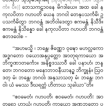
ဝိဟရတိ သုသုမာရဂိရေ
[သုံသုမာရဂိရေ (သီ။ သျာ။
ကံ။ ပီ။)]
ဘေသကဠာဝနေ မိဂဒါယေ။ အထ ခေါ န
ကုလပိတာ ဂဟပတိ ယေန ဘဂဝါ တေနုပသင်္ကမိ၊ ဥ
ပသင်္ကမိတွာ ဘဂဝန္တံ အဘိဝါဒေတွာ ဧကမန္တံ နိသီဒိ။
ဧကမန္တံ နိသိန္နော ခေါ နကုလပိတာ ဂဟပတိ ဘဂဝန္တံ
ဧတဒဝေါစ –
‘‘အဟမသ္မိ
၊ ဘန္တေ၊ ဇိဏ္ဏော ဝုဍ္ဎော မဟလ္လကော
အဒ္ဓဂတော ဝယောအနုပ္ပတ္တော အာတုရကာယော အ
ဘိက္ခဏာတင်္ကော။ အနိစ္စဒဿာဝီ ခေါ ပနာဟံ၊ ဘန္
တေ၊ ဘဂဝတော မနောဘာဝနီယာနဉ္စ ဘိက္ခူနံ။ ဩဝ
ဒတု မံ၊ ဘန္တေ၊ ဘဂဝါ၊ အနုသာသတု မံ၊ ဘန္တေ၊ ဘဂ
ဝါ၊ ယံ မမဿ ဒီဃရတ္တံ ဟိတာယ သုခါယာ’’တိ။
‘‘ဧဝမေတံ၊ ဂဟပတိ၊ ဧဝမေတံ၊ ဂဟပတိ! အာ
တုရော ဟာယံ၊ ဂဟပတိ၊ ကာယော အဏ္ဍဘူတော ပ