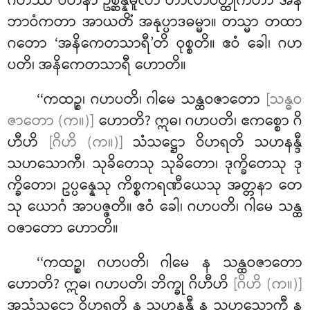
ဂတဿ ပဟီနာ ဥစ္ဆိန္နမူလာ တာလာဝတ္ထုကတာ အန
ဘာဝံကတာ
အာယတိံ အနုပ္ပာဒဓမ္မာ။ တသ္မာ
တထာ
ဂတော ‘အနိကေတသာရီ’တိ
ဝုစ္စတိ။ ဧဝံ ခေါ၊ ဂဟ
ပတိ၊ အနိကေတသာရီ ဟောတိ။
‘‘ကထဉ္စ၊ ဂဟပတိ၊ ဂါမေ သန္ထဝဇာတော
[သန္ဓဝ
ဇာတော (က။)]
ဟောတိ? ဣဓ၊ ဂဟပတိ၊ ဧကစ္စော ဂိ
ဟီဟိ
[ဂိဟိ (က။)]
သံသဋ္ဌော ဝိဟရတိ သဟနန္ဒီ
သဟသောကီ၊ သုခိတေသု သုခိတော၊ ဒုက္ခိတေသု ဒု
က္ခိတော၊ ဥပ္ပန္နေသု ကိစ္စကရဏီယေသု အတ္တနာ တေ
သု ယောဂံ အာပဇ္ဇတိ။ ဧဝံ ခေါ၊ ဂဟပတိ၊ ဂါမေ သန္ထ
ဝဇာတော ဟောတိ။
‘‘ကထဉ္စ၊ ဂဟပတိ၊ ဂါမေ န သန္ထဝဇာတော
ဟောတိ? ဣဓ၊ ဂဟပတိ၊ ဘိက္ခု ဂိဟီဟိ
[ဂိဟိ (က။)]
အသံသဋ္ဌော ဝိဟရတိ န သဟနန္ဒီ န သဟသောကီ န