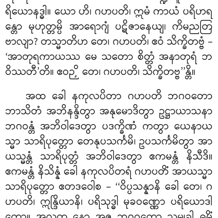
ရိယောနဒ္ဓါ။ ယော
ဟိ၊ ဂဟပတိ၊ ဣမံ ကာယံ ပရိဟရ
န္တော မုဟုတ္တမ္ပိ အာရောဂျံ ပဋိဇာနေယျ၊ ကိမညတြ
ဗာလျာ? တသ္မာတိဟ တေ၊
ဂဟပတိ၊ ဧဝံ သိက္ခိတဗ္ဗံ –
‘အာတုရကာယဿ မေ သတော စိတ္တံ အနာတုရံ ဘ
ဝိဿတီ’တိ။ ဧဝဉှိ တေ၊ ဂဟပတိ၊ သိက္ခိတဗ္ဗ’’န္တိ။
အထ ခေါ နကုလပိတာ ဂဟပတိ ဘဂဝတော
ဘာသိတံ အဘိနန္ဒိတွာ
အနုမောဒိတွာ ဥဋ္ဌာယာသနာ
ဘဂဝန္တံ အဘိဝါဒေတွာ ပဒက္ခိဏံ ကတွာ ယေနာယ
သ္မာ သာရိပုတ္တော တေနုပသင်္ကမိ၊ ဥပသင်္ကမိတွာ အာ
ယသ္မန္တံ သာရိပုတ္တံ အဘိဝါဒေတွာ ဧကမန္တံ နိသီဒိ။
ဧကမန္တံ နိသိန္နံ ခေါ နကုလပိတရံ ဂဟပတိံ အာယသ္မာ
သာရိပုတ္တော ဧတဒဝေါစ – ‘‘ဝိပ္ပသန္နာနိ ခေါ တေ၊ ဂ
ဟပတိ၊ ဣန္ဒြိယာနိ၊ ပရိသုဒ္ဓါ မုခဝဏ္ဏော ပရိယောဒါ
တော။ အလတ္ထ နော အဇ္ဇ ဘဂဝတော သမ္မုခါ ဓမ္မိံ