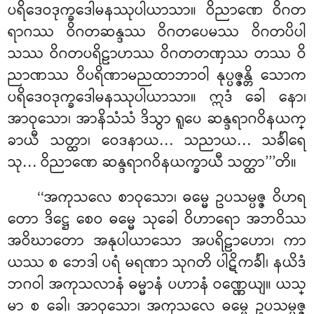
ပရိဒေဝဒုက္ခဒေါမနဿုပါယာသာ။ ဝိညာဏေ ဝိဂတ
ရာဂဿ ဝိဂတဆန္ဒဿ ဝိဂတပေမဿ ဝိဂတပိပါ
သဿ ဝိဂတပရိဠာဟဿ ဝိဂတတဏှဿ တဿ ဝိ
ညာဏဿ ဝိပရိဏာမညထာဘာဝါ နုပ္ပဇ္ဇန္တိ
သောက
ပရိဒေဝဒုက္ခဒေါမနဿုပါယာသာ။ ဣဒံ ခေါ နော၊
အာဝုသော၊ အာနိသံသံ ဒိသွာ ရူပေ ဆန္ဒရာဂဝိနယက္
ခာယီ သတ္ထာ၊ ဝေဒနာယ… သညာယ… သင်္ခါရေ
သု… ဝိညာဏေ ဆန္ဒရာဂဝိနယက္ခာယီ သတ္ထာ’’’တိ။
‘‘အကုသလေ စာဝုသော၊ ဓမ္မေ ဥပသမ္ပဇ္ဇ ဝိဟရ
တော ဒိဋ္ဌေ စေဝ ဓမ္မေ သုခေါ ဝိဟာရော အဘဝိဿ
အဝိဃာတော အနုပါယာသော အပရိဠာဟော၊ ကာ
ယဿ စ ဘေဒါ ပရံ မရဏာ သုဂတိ ပါဋိကင်္ခါ၊ နယိဒံ
ဘဂဝါ အကုသလာနံ
ဓမ္မာနံ ပဟာနံ ဝဏ္ဏေယျ။ ယသ္
မာ စ ခေါ၊ အာဝုသော၊ အကုသလေ ဓမ္မေ ဥပသမ္ပဇ္ဇ