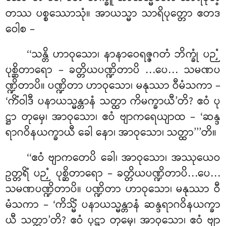
တဿ ပစ္စဿောသုံ။ အာယသ္မာ သာရိပုတ္တော ဧတဒ
ဝေါစ –
‘‘သန္တိ
ဟာဝုသော၊ နာနာဝေရဇ္ဇဂတံ ဘိက္ခုံ ပဉှံ
ပုစ္ဆိတာရော – ခတ္တိယပဏ္ဍိတာပိ
…ပေ… သမဏပ
ဏ္ဍိတာပိ။ ပဏ္ဍိတာ ဟာဝုသော၊ မနုဿာ ဝီမံသကာ
–
‘ကိံဝါဒီ ပနာယသ္မန္တာနံ သတ္ထာ ကိမက္ခာယီ’တိ? ဧဝံ ပု
ဋ္ဌာ တုမှေ၊ အာဝုသော၊ ဧဝံ ဗျာကရေယျာထ – ‘ဆန္ဒ
ရာဂဝိနယက္ခာယီ ခေါ နော၊ အာဝုသော၊ သတ္ထာ’’’တိ။
‘‘ဧဝံ ဗျာကတေပိ ခေါ၊ အာဝုသော၊ အဿုယေဝ
ဥတ္တရိံ ပဉှံ ပုစ္ဆိတာရော – ခတ္တိယပဏ္ဍိတာပိ…ပေ…
သမဏပဏ္ဍိတာပိ။ ပဏ္ဍိတာ ဟာဝုသော၊ မနုဿာ ဝီ
မံသကာ – ‘ကိသ္မိံ ပနာယသ္မန္တာနံ ဆန္ဒရာဂဝိနယက္ခာ
ယီ သတ္ထာ’တိ? ဧဝံ ပုဋ္ဌာ တုမှေ၊ အာဝုသော၊ ဧဝံ ဗျာ