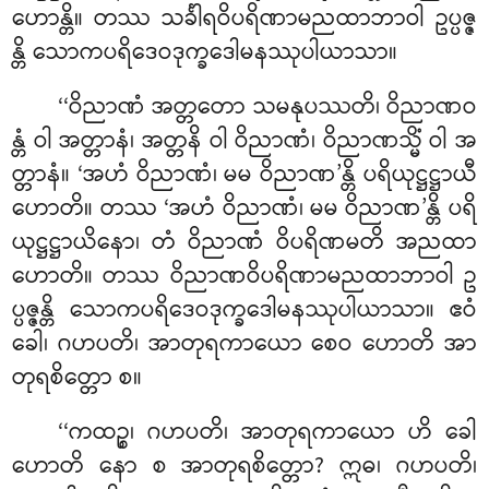
ဟောန္တိ။ တဿ သင်္ခါရဝိပရိဏာမညထာဘာဝါ
ဥပ္ပဇ္ဇ
န္တိ သောကပရိဒေဝဒုက္ခဒေါမနဿုပါယာသာ။
‘‘ဝိညာဏံ
အတ္တတော သမနုပဿတိ၊ ဝိညာဏဝ
န္တံ ဝါ အတ္တာနံ၊ အတ္တနိ ဝါ ဝိညာဏံ၊ ဝိညာဏသ္မိံ ဝါ အ
တ္တာနံ။ ‘အဟံ ဝိညာဏံ၊ မမ ဝိညာဏ’န္တိ ပရိယုဋ္ဌဋ္ဌာယီ
ဟောတိ။ တဿ ‘အဟံ ဝိညာဏံ၊ မမ ဝိညာဏ’န္တိ ပရိ
ယုဋ္ဌဋ္ဌာယိနော၊ တံ ဝိညာဏံ ဝိပရိဏမတိ အညထာ
ဟောတိ။ တဿ ဝိညာဏဝိပရိဏာမညထာဘာဝါ ဥ
ပ္ပဇ္ဇန္တိ သောကပရိဒေဝဒုက္ခဒေါမနဿုပါယာသာ။ ဧဝံ
ခေါ၊ ဂဟပတိ၊ အာတုရကာယော စေဝ ဟောတိ အာ
တုရစိတ္တော စ။
‘‘ကထဉ္စ၊ ဂဟပတိ၊ အာတုရကာယော ဟိ ခေါ
ဟောတိ နော စ အာတုရစိတ္တော? ဣဓ၊ ဂဟပတိ၊