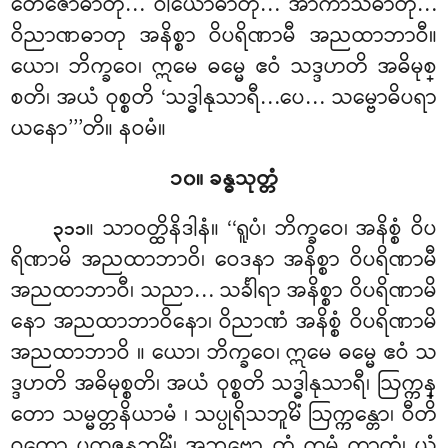
တေဇောဓာတု… ဝါယောဓာတု… အာကာသဓာတု…
ဝိညာဏဓာတု အနိစ္စာ ဝိပရိဏာမီ အညထာဘာဝီ။
ယော၊ ဘိက္ခဝေ၊ ဣမေ ဓမ္မေ ဧဝံ သဒ္ဒဟတိ အဓိမုစ္
စတိ၊ အယံ ဝုစ္စတိ ‘သဒ္ဓါနုသာရီ…ပေ… သမ္ဗောဓိပရာ
ယနော’’’တိ။ နဝမံ။
၁၀။ ခန္ဓသုတ္တံ
။ သာဝတ္ထိနိဒါနံ။ ‘‘ရူပံ၊ ဘိက္ခဝေ၊ အနိစ္စံ ဝိပ
၃၁၁
ရိဏာမိ အညထာဘာဝိ၊ ဝေဒနာ အနိစ္စာ ဝိပရိဏာမီ
အညထာဘာဝီ၊ သညာ… သင်္ခါရာ အနိစ္စာ ဝိပရိဏာမိ
နော အညထာဘာဝိနော၊ ဝိညာဏံ အနိစ္စံ ဝိပရိဏာမိ
အညထာဘာဝိ
။ ယော၊ ဘိက္ခဝေ၊ ဣမေ ဓမ္မေ ဧဝံ သ
ဒ္ဒဟတိ အဓိမုစ္စတိ၊ အယံ ဝုစ္စတိ သဒ္ဓါနုသာရီ၊ ဩက္ကန္
တော သမ္မတ္တနိယာမံ
၊ သပ္ပုရိသဘူမိံ
ဩက္ကန္တော၊ ဝီတိ
ဝတ္တော ပုထုဇ္ဇနဘူမိံ၊ အဘဗ္ဗော တံ ကမ္မံ ကာတုံ၊ ယံ