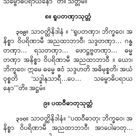
သမ္ဗောဓိပရာယနော’’’တိ။ သတ္တမံ။
၈။ ရူပတဏှာသုတ္တံ
။ သာဝတ္ထိနိဒါနံ
။ ‘‘ရူပတဏှာ၊ ဘိက္ခဝေ၊ အ
၃၀၉
နိစ္စာ ဝိပရိဏာမီ အညထာဘာဝီ၊ သဒ္ဒတဏှာ… ဂန္ဓ
တဏှာ… ရသတဏှာ… ဖောဋ္ဌဗ္ဗတဏှာ… ဓမ္မ
တဏှာ အနိစ္စာ ဝိပရိဏာမီ အညထာဘာဝီ
။ ယော၊
ဘိက္ခဝေ၊ ဣမေ ဓမ္မေ ဧဝံ သဒ္ဒဟတိ အဓိမုစ္စတိ၊ အယံ
ဝုစ္စတိ ‘သဒ္ဓါနုသာရီ…ပေ… သမ္ဗောဓိပရာယ
နော’’’တိ။ အဋ္ဌမံ။
၉။ ပထဝီဓာတုသုတ္တံ
။ သာဝတ္ထိနိဒါနံ။ ‘‘ပထဝီဓာတု၊ ဘိက္ခဝေ၊ အ
၃၁၀
နိစ္စာ ဝိပရိဏာမီ အညထာဘာဝီ၊ အာပေါဓာတု…