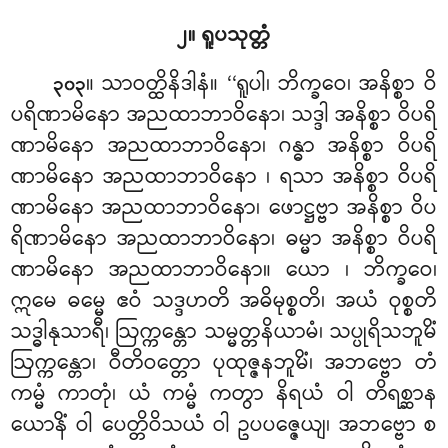
၂။ ရူပသုတ္တံ
။ သာဝတ္ထိနိဒါနံ။ ‘‘ရူပါ၊ ဘိက္ခဝေ၊ အနိစ္စာ ဝိ
၃၀၃
ပရိဏာမိနော အညထာဘာဝိနော၊ သဒ္ဒါ အနိစ္စာ ဝိပရိ
ဏာမိနော အညထာဘာဝိနော၊ ဂန္ဓာ အနိစ္စာ
ဝိပရိ
ဏာမိနော အညထာဘာဝိနော
၊ ရသာ အနိစ္စာ ဝိပရိ
ဏာမိနော အညထာဘာဝိနော၊ ဖောဋ္ဌဗ္ဗာ အနိစ္စာ ဝိပ
ရိဏာမိနော အညထာဘာဝိနော၊ ဓမ္မာ အနိစ္စာ ဝိပရိ
ဏာမိနော အညထာဘာဝိနော။ ယော
၊ ဘိက္ခဝေ၊
ဣမေ ဓမ္မေ ဧဝံ သဒ္ဒဟတိ အဓိမုစ္စတိ၊ အယံ ဝုစ္စတိ
သဒ္ဓါနုသာရီ၊ ဩက္ကန္တော သမ္မတ္တနိယာမံ၊ သပ္ပုရိသဘူမိံ
ဩက္ကန္တော၊ ဝီတိဝတ္တော ပုထုဇ္ဇနဘူမိံ၊ အဘဗ္ဗော တံ
ကမ္မံ ကာတုံ၊ ယံ ကမ္မံ ကတွာ နိရယံ ဝါ တိရစ္ဆာန
ယောနိံ ဝါ ပေတ္တိဝိသယံ
ဝါ ဥပပဇ္ဇေယျ၊ အဘဗ္ဗော စ