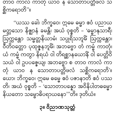
တာဝ ကာလံ ကာတုံ ယာဝ န သောတာပတ္တိဖလံ သ
စ္ဆိကရောတိ’’။
‘‘ယဿ ခေါ၊ ဘိက္ခဝေ၊ ဣမေ ဓမ္မာ ဧဝံ ပညာယ
မတ္တသော နိဇ္ဈာနံ ခမန္တိ၊ အယံ ဝုစ္စတိ – ‘ဓမ္မာနုသာရီ၊
ဩက္ကန္တော သမ္မတ္တနိယာမံ၊ သပ္ပုရိသဘူမိံ ဩက္ကန္တော၊
ဝီတိဝတ္တော ပုထုဇ္ဇနဘူမိံ၊ အဘဗ္ဗော တံ ကမ္မံ ကာတုံ၊
ယံ ကမ္မံ ကတွာ နိရယံ ဝါ တိရစ္ဆာနယောနိံ ဝါ ပေတ္တိဝိ
သယံ ဝါ ဥပပဇ္ဇေယျ၊ အဘဗ္ဗော စ တာဝ ကာလံ ကာ
တုံ ယာဝ န သောတာပတ္တိဖလံ သစ္ဆိကရောတိ’။
ယော၊ ဘိက္ခဝေ၊ ဣမေ ဓမ္မေ ဧဝံ ပဇာနာတိ ဧဝံ ပဿ
တိ၊ အယံ ဝုစ္စတိ – ‘သောတာပန္နော အဝိနိပါတဓမ္မော
နိယတော သမ္ဗောဓိပရာယနော’’’တိ။ ဒုတိယံ။
၃။ ဝိညာဏသုတ္တံ