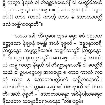
မ္မံ ကတွာ နိရယံ ဝါ တိရစ္ဆာနယောနိံ ဝါ ပေတ္တိဝိသယံ
ဝါ ဥပပဇ္ဇေယျ၊ အဘဗ္ဗော စ
[အဘဗ္ဗောဝ (သီ။ သျာ။
ကံ။)]
တာဝ ကာလံ ကာတုံ ယာဝ န သောတာပတ္တိ
ဖလံ သစ္ဆိကရောတိ’’။
‘‘ယဿ ခေါ၊ ဘိက္ခဝေ၊ ဣမေ ဓမ္မာ ဧဝံ ပညာယ
မတ္တသော နိဇ္ဈာနံ ခမန္တိ၊ အယံ ဝုစ္စတိ – ‘ဓမ္မာနုသာရီ၊
ဩက္ကန္တော သမ္မတ္တနိယာမံ၊ သပ္ပုရိသဘူမိံ ဩက္ကန္တော၊
ဝီတိဝတ္တော ပုထုဇ္ဇနဘူမိံ၊ အဘဗ္ဗော တံ ကမ္မံ ကာတုံ၊
ယံ ကမ္မံ ကတွာ နိရယံ ဝါ တိရစ္ဆာနယောနိံ ဝါ ပေတ္တိဝိ
သယံ ဝါ ဥပပဇ္ဇေယျ၊ အဘဗ္ဗော စ တာဝ ကာလံ ကာ
တုံ ယာဝ န သောတာပတ္တိဖလံ သစ္ဆိကရောတိ’။
ယော၊ ဘိက္ခဝေ၊ ဣမေ ဓမ္မေ ဧဝံ ပဇာနာတိ ဧဝံ ပဿ
တိ၊ အယံ ဝုစ္စတိ – ‘သောတာပန္နော အဝိနိပါတဓမ္မော
နိယတော သမ္ဗောဓိပရာယနော’’’တိ။ ပဌမံ။