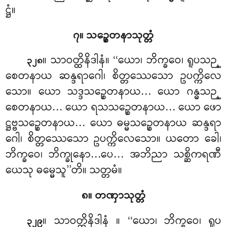
ဋ္ဌံ။
၇။ သဉ္စေတနာသုတ္တံ
။ သာဝတ္ထိနိဒါနံ။ ‘‘ယော၊ ဘိက္ခဝေ၊ ရူပသဉ္
၃၂၈
စေတနာယ ဆန္ဒရာဂေါ၊ စိတ္တဿေသော ဥပက္ကိလေ
သော။ ယော သဒ္ဒသဉ္စေတနာယ… ယော ဂန္ဓသဉ္
စေတနာယ… ယော
ရသသဉ္စေတနာယ… ယော ဖော
ဋ္ဌဗ္ဗသဉ္စေတနာယ… ယော ဓမ္မသဉ္စေတနာယ ဆန္ဒရာ
ဂေါ၊ စိတ္တဿေသော ဥပက္ကိလေသော။ ယတော ခေါ၊
ဘိက္ခဝေ၊ ဘိက္ခုနော…ပေ… အဘိညာ သစ္ဆိကရဏီ
ယေသု ဓမ္မေသူ’’တိ။ သတ္တမံ။
၈။ တဏှာသုတ္တံ
။ သာဝတ္ထိနိဒါနံ
။ ‘‘ယော၊ ဘိက္ခဝေ၊ ရူပ
၃၂၉