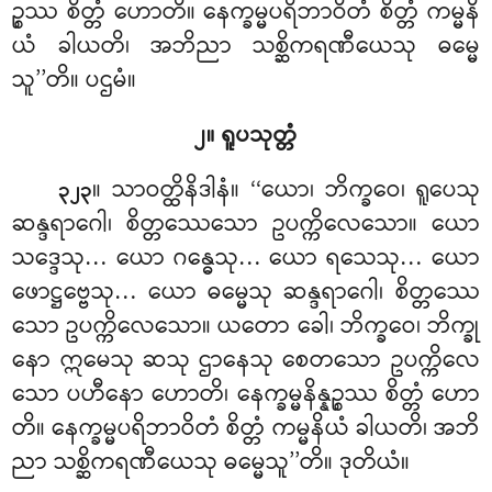
ဉ္စဿ စိတ္တံ ဟောတိ။ နေက္ခမ္မပရိဘာဝိတံ စိတ္တံ ကမ္မနိ
ယံ ခါယတိ၊ အဘိညာ သစ္ဆိကရဏီယေသု ဓမ္မေ
သူ’’တိ။ ပဌမံ။
၂။ ရူပသုတ္တံ
။ သာဝတ္ထိနိဒါနံ။ ‘‘ယော၊ ဘိက္ခဝေ၊ ရူပေသု
၃၂၃
ဆန္ဒရာဂေါ၊ စိတ္တဿေသော ဥပက္ကိလေသော။ ယော
သဒ္ဒေသု… ယော ဂန္ဓေသု… ယော ရသေသု… ယော
ဖောဋ္ဌဗ္ဗေသု… ယော ဓမ္မေသု ဆန္ဒရာဂေါ၊ စိတ္တဿေ
သော ဥပက္ကိလေသော။ ယတော ခေါ၊ ဘိက္ခဝေ၊ ဘိက္ခု
နော ဣမေသု ဆသု ဌာနေသု စေတသော ဥပက္ကိလေ
သော ပဟီနော ဟောတိ၊ နေက္ခမ္မနိန္နဉ္စဿ စိတ္တံ ဟော
တိ။ နေက္ခမ္မပရိဘာဝိတံ စိတ္တံ ကမ္မနိယံ ခါယတိ၊ အဘိ
ညာ သစ္ဆိကရဏီယေသု ဓမ္မေသူ’’တိ။ ဒုတိယံ။