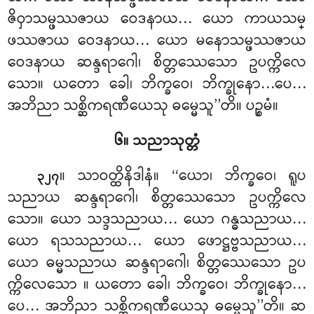
ဇိဝှာသမ္ဖဿဇာယ ဝေဒနာယ… ယော ကာယသမ္
ဖဿဇာယ ဝေဒနာယ… ယော မနောသမ္ဖဿဇာယ
ဝေဒနာယ ဆန္ဒရာဂေါ၊ စိတ္တဿေသော ဥပက္ကိလေ
သော။ ယတော ခေါ၊ ဘိက္ခဝေ၊ ဘိက္ခုနော…ပေ…
အဘိညာ သစ္ဆိကရဏီယေသု ဓမ္မေသူ’’တိ။ ပဉ္စမံ။
၆။ သညာသုတ္တံ
။ သာဝတ္ထိနိဒါနံ။ ‘‘ယော၊ ဘိက္ခဝေ၊ ရူပ
၃၂၇
သညာယ ဆန္ဒရာဂေါ၊ စိတ္တဿေသော ဥပက္ကိလေ
သော။ ယော သဒ္ဒသညာယ… ယော ဂန္ဓသညာယ…
ယော ရသသညာယ… ယော ဖောဋ္ဌဗ္ဗသညာယ…
ယော ဓမ္မသညာယ ဆန္ဒရာဂေါ၊ စိတ္တဿေသော ဥပ
က္ကိလေသော
။ ယတော ခေါ၊ ဘိက္ခဝေ၊ ဘိက္ခုနော…
ပေ… အဘိညာ သစ္ဆိကရဏီယေသု ဓမ္မေသူ’’တိ။ ဆ