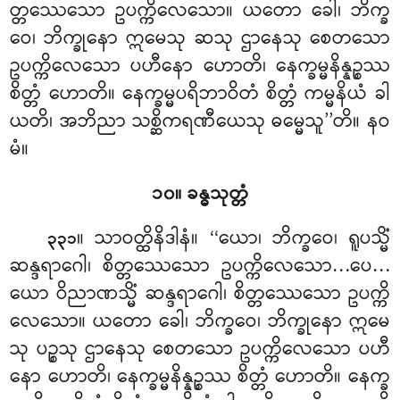
တ္တဿေသော ဥပက္ကိလေသော။ ယတော ခေါ၊ ဘိက္ခ
ဝေ၊ ဘိက္ခုနော ဣမေသု ဆသု ဌာနေသု စေတသော
ဥပက္ကိလေသော ပဟီနော ဟောတိ၊ နေက္ခမ္မနိန္နဉ္စဿ
စိတ္တံ
ဟောတိ။ နေက္ခမ္မပရိဘာဝိတံ စိတ္တံ ကမ္မနိယံ ခါ
ယတိ၊ အဘိညာ သစ္ဆိကရဏီယေသု ဓမ္မေသူ’’တိ။ နဝ
မံ။
၁၀။ ခန္ဓသုတ္တံ
။ သာဝတ္ထိနိဒါနံ။ ‘‘ယော၊ ဘိက္ခဝေ၊ ရူပသ္မိံ
၃၃၁
ဆန္ဒရာဂေါ၊ စိတ္တဿေသော ဥပက္ကိလေသော…ပေ…
ယော ဝိညာဏသ္မိံ ဆန္ဒရာဂေါ၊ စိတ္တဿေသော ဥပက္ကိ
လေသော။ ယတော ခေါ၊ ဘိက္ခဝေ၊ ဘိက္ခုနော ဣမေ
သု ပဉ္စသု ဌာနေသု စေတသော ဥပက္ကိလေသော ပဟီ
နော ဟောတိ၊ နေက္ခမ္မနိန္နဉ္စဿ စိတ္တံ ဟောတိ။ နေက္ခ