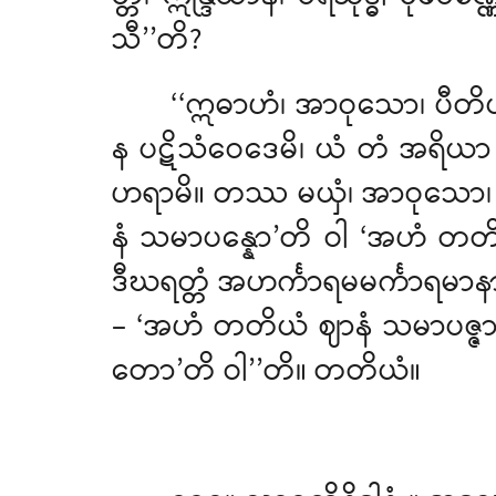
သီ’’တိ?
‘‘ဣဓာဟံ၊ အာဝုသော၊ ပီတိ
န ပဋိသံဝေဒေမိ၊ ယံ တံ အရိယာ 
ဟရာမိ။ တဿ မယှံ၊ အာဝုသော၊ 
နံ သမာပန္နော’တိ ဝါ ‘အဟံ တတ
ဒီဃရတ္တံ အဟင်္ကာရမမင်္ကာရ
– ‘အဟံ တတိယံ ဈာနံ သမာပဇ္ဇာမ
တော’တိ ဝါ’’တိ။ တတိယံ။