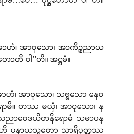
ရာမိ…ပေ… ဝုဋ္ဌိတောတိ ဝါ’’တိ။
ဓာဟံ၊ အာဝုသော၊ အာကိဉ္စညာယ
ာတိ ဝါ’’တိ။ အဋ္ဌမံ။
ဓာဟံ၊ အာဝုသော၊ သဗ္ဗသော နေဝ
ိဟရာမိ။ တဿ မယှံ၊ အာဝုသော၊ န
ံ သညာဝေဒယိတနိရောဓံ သမာပန္
ာ ဟိ ပနာယသ္မတော သာရိပုတ္တဿ