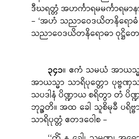
ဒီဃရတ္တံ အဟင်္ကာရမမင်္ကာရ
– ‘အဟံ သညာဝေဒယိတနိရောဓံ သ
သညာဝေဒယိတနိရောဓာ ဝုဋ္ဌိတော’
၃၄၁
။ ဧကံ သမယံ အာယသ္မ
အာယသ္မာ သာရိပုတ္တော ပုဗ္ဗ
သပဒါနံ ပိဏ္ဍာယ စရိတွာ တံ ပိဏ
ဘုဉ္ဇတိ။ အထ ခေါ သူစိမုခီ ပရိဗ
သာရိပုတ္တံ ဧတဒဝေါစ
–
‘‘ကိံ
နု ခေါ၊ သမဏ၊ အဓောမုခ