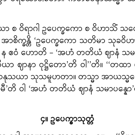
ယာ စ ဝိရာဂါ ဥပေက္ခကော စ ဝိဟာသိံ သ
အာစိက္ခန္တိ ‘ဥပေက္ခကော သတိမာ သုခဝိဟ
န ဧဝံ ဟောတိ – ‘အဟံ တတိယံ ဈာနံ သမာပ
ိယာ ဈာနာ ဝုဋ္ဌိတော’တိ ဝါ’’တိ။ ‘‘တ
မာနာနုသယာ သုသမူဟတာ။ တသ္မာ အာယသ္မ
ီ’တိ ဝါ ‘အဟံ တတိယံ ဈာနံ သမာပန္နော’
၄။ ဥပေက္ခာသုတ္တံ