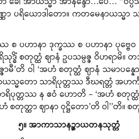
သာ ခေါ အာယသ္မာ အာနန္ဒော…ပေ… ‘‘ဝိပ္ပ
 မုခဝဏ္ဏော ပရိယောဒါတော။ ကတမေနာယသ္မာ 
ဿ စ ပဟာနာ ဒုက္ခဿ စ ပဟာနာ ပုဗ္ဗေဝ
ဒ္ဓိံ စတုတ္ထံ
ဈာနံ ဥပသမ္ပဇ္ဇ ဝိဟရာမိ။
ဇာမီ’တိ ဝါ ‘အဟံ စတုတ္ထံ ဈာနံ သမာပန္နော’
ာယသ္မတော သာရိပုတ္တဿ ဒီဃရတ္တံ အဟင်
ုတ္တဿ န ဧဝံ ဟောတိ – ‘အဟံ စတုတ္ထံ ဈ
ဟံ စတုတ္ထာ ဈာနာ ဝုဋ္ဌိတော’တိ ဝါ’’တိ။ စတု
၅။ အာကာသာနဉ္စာယတနသုတ္တံ