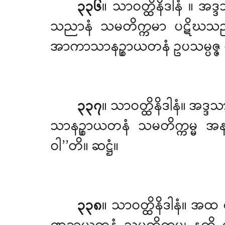
၃၃၆
။ သာဝတ္ထိနိဒါနံ
။ အဒ္
သညာနံ သမတိက္ကမာ ပဋိဃသညာ
အာကာသာနဉ္စာယတနံ ဥပသမ္ပဇ္ဇ ဝိ
၃၃၇
။ သာဝတ္ထိနိဒါနံ။ အ
သာနဉ္စာယတနံ သမတိက္ကမ္မ အနန
ဝါ’’တိ။ ဆဋ္ဌံ။
၃၃၈
။ သာဝတ္ထိနိဒါနံ။ အ