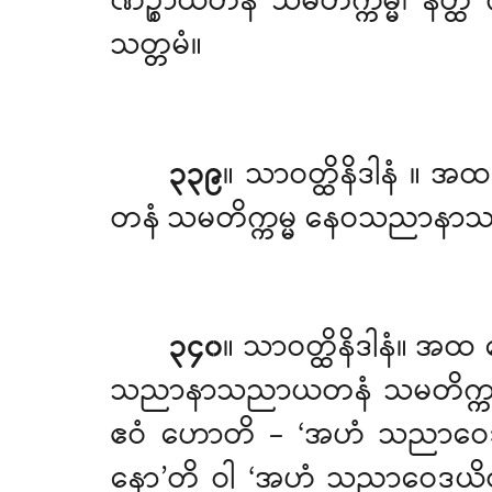
ဏဉ္စာယတနံ သမတိက္ကမ္မ၊ နတ္ထိ
သတ္တမံ။
၃၃၉
။ သာဝတ္ထိနိဒါနံ
။ အထ 
တနံ သမတိက္ကမ္မ နေဝသညာနာသညာ
၃၄၀
။ သာဝတ္ထိနိဒါနံ။ အ
သညာနာသညာယတနံ သမတိက္ကမ
ဧဝံ ဟောတိ – ‘အဟံ သညာဝေဒယ
နော’တိ ဝါ ‘အဟံ သညာဝေဒယိတန