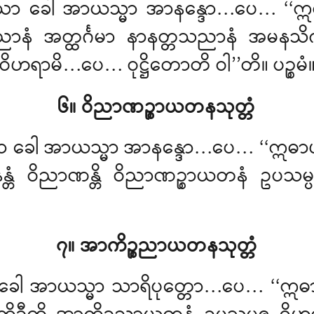
ဒသာ ခေါ အာယသ္မာ အာနန္ဒော…ပေ… ‘‘ဣ
နံ အတ္ထင်္ဂမာ နာနတ္တသညာနံ အမန
ဟရာမိ…ပေ… ဝုဋ္ဌိတောတိ ဝါ’’တိ။ ပဉ္စမံ
၆။ ဝိညာဏဉ္စာယတနသုတ္တံ
ဒ္ဒသာ ခေါ အာယသ္မာ အာနန္ဒော…ပေ… ‘‘ဣ
္တံ ဝိညာဏန္တိ ဝိညာဏဉ္စာယတနံ ဥပသမ္ပ
၇။ အာကိဉ္စညာယတနသုတ္တံ
ထ ခေါ အာယသ္မာ သာရိပုတ္တော…ပေ… ‘‘ဣ