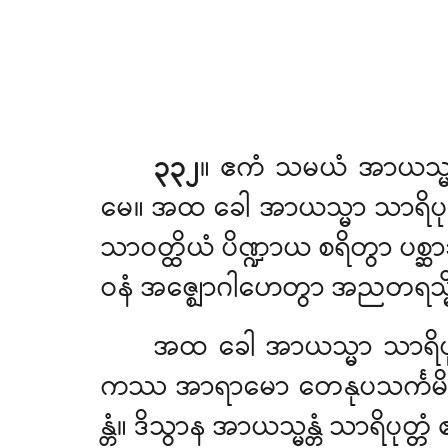
၃၃၂
။ ဧကံ
သမယံ အာယသ္မ
မေ။ အထ ခေါ အာယသ္မာ သာရိပုတ္
သာဝတ္ထိယံ ပိဏ္ဍာယ စရိတွာ ပစ္ဆ
ဝနံ အဇ္ဈောဂါဟေတွာ အညတရသ္မိံ ရ
အထ ခေါ အာယသ္မာ သာရိပု
ကဿ အာရာမော တေနုပသင်္ကမိ။ အဒ
န္တံ။ ဒိသွာန အာယသ္မန္တံ သာရိပုတ္