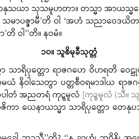
မာနာနုသယာ သုသမူဟတာ။ တသ္မာ အာယသ္မ
မာပဇ္ဇာမီ’တိ ဝါ ‘အဟံ သညာဝေဒယိတနိ
တိ ဝါ’’တိ။ နဝမံ။
၁၀။ သူစိမုခီသုတ္တံ
ာ သာရိပုတ္တော ရာဇဂဟေ ဝိဟရတိ ဝေဠ
ဏှသမယံ နိဝါသေတွာ ပတ္တစီဝရမာဒါယ ရာဇ
္ဍပါတံ အညတရံ ကုဋ္ဋမူလံ
[ကုဍ္ဍမူလံ (သီ။ သျ
္ဗာဇိကာ ယေနာယသ္မာ သာရိပုတ္တော တေနုပသင
ေါ ဘုဉ္ဇသီ’’တိ? ‘‘န ခွာဟံ၊ ဘဂိနိ၊ အဓေ