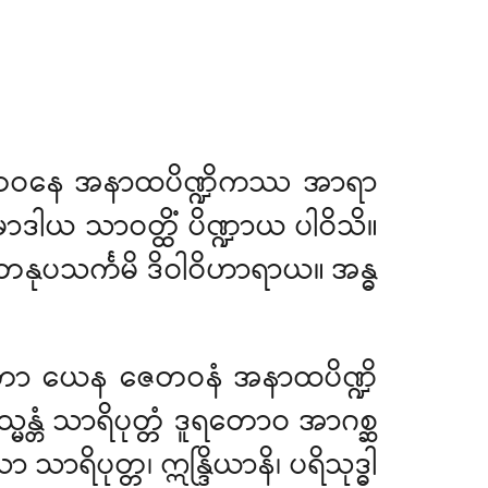
ဇေတဝနေ အနာထပိဏ္ဍိကဿ အာရာ
ဒါယ သာဝတ္ထိံ ပိဏ္ဍာယ ပါဝိသိ။
တေနုပသင်္ကမိ ဒိဝါဝိဟာရာယ။ အန္ဓ
ိတော ယေန ဇေတဝနံ အနာထပိဏ္ဍိ
တံ သာရိပုတ္တံ ဒူရတောဝ အာဂစ္ဆ
 သာရိပုတ္တ၊ ဣန္ဒြိယာနိ၊ ပရိသုဒ္ဓါ