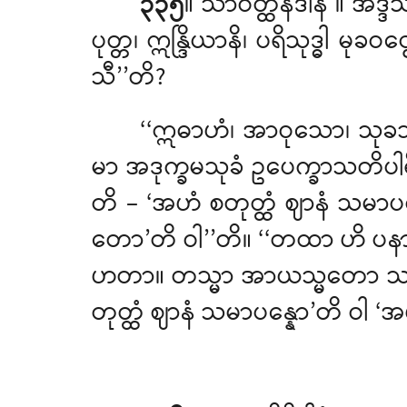
၃၃၅
။ သာဝတ္ထိနိဒါနံ
။ အဒ္ဒ
ပုတ္တ၊ ဣန္ဒြိယာနိ၊ ပရိသုဒ္ဓါ
သီ’’တိ?
‘‘ဣဓာဟံ၊ အာဝုသော၊ သုခ
မာ အဒုက္ခမသုခံ ဥပေက္ခာသတိပါရိသု
တိ – ‘အဟံ စတုတ္ထံ ဈာနံ သမာပဇ္
တော’တိ ဝါ’’တိ။ ‘‘တထာ ဟိ ပန
ဟတာ။ တသ္မာ အာယသ္မတော သာရိပ
တုတ္ထံ ဈာနံ သမာပန္နော’တိ ဝါ ‘အ