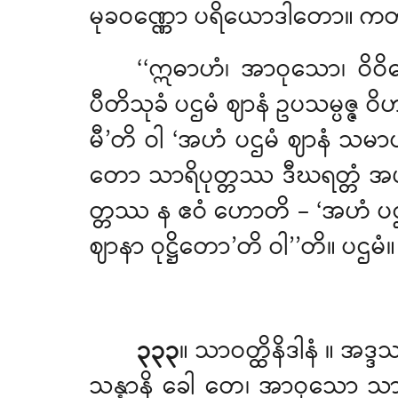
မုခဝဏ္ဏော ပရိယောဒါတော။ ကတမ
‘‘ဣဓာဟံ၊ အာဝုသော၊ ဝိဝိ
ပီတိသုခံ ပဌမံ ဈာနံ ဥပသမ္ပဇ္
မီ’တိ ဝါ ‘အဟံ ပဌမံ ဈာနံ သမာပ
တော သာရိပုတ္တဿ ဒီဃရတ္တံ 
တ္တဿ န ဧဝံ ဟောတိ – ‘အဟံ ပဌမ
ဈာနာ ဝုဋ္ဌိတော’တိ ဝါ’’တိ။ ပဌမံ။
၃၃၃
။ သာဝတ္ထိနိဒါနံ
။ အဒ္ဒ
သန္နာနိ ခေါ တေ၊ အာဝုသော သာရ