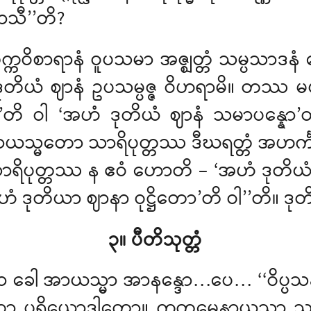
ာသီ’’တိ?
က္ကဝိစာရာနံ ဝူပသမာ အဇ္ဈတ္တံ သမ္ပသ
ခံ ဒုတိယံ ဈာနံ ဥပသမ္ပဇ္ဇ ဝိဟရာမိ။ တဿ 
’တိ ဝါ ‘အဟံ ဒုတိယံ ဈာနံ သမာပန္နော’တ
ာယသ္မတော သာရိပုတ္တဿ ဒီဃရတ္တံ အဟင်
ုတ္တဿ န ဧဝံ ဟောတိ – ‘အဟံ ဒုတိယံ ဈာ
ံ ဒုတိယာ ဈာနာ ဝုဋ္ဌိတော’တိ ဝါ’’တိ။ ဒုတ
၃။ ပီတိသုတ္တံ
ဒသာ ခေါ အာယသ္မာ အာနန္ဒော…ပေ… ‘‘ဝိပ္ပသ
မုခဝဏ္ဏော ပရိယောဒါတော။ ကတမေနာယသ္မာ သ