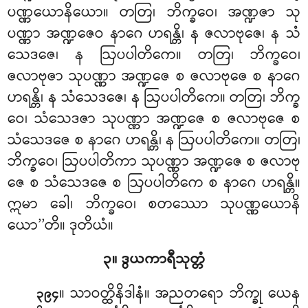
ပဏ္ဏယောနိယော။ တတြ၊ ဘိက္ခဝေ၊ အဏ္ဍဇာ သု
ပဏ္ဏာ အဏ္ဍဇေဝ နာဂေ ဟရန္တိ၊ န ဇလာဗုဇေ၊ န သံ
သေဒဇေ၊ န ဩပပါတိကေ။ တတြ၊ ဘိက္ခဝေ၊
ဇလာဗုဇာ သုပဏ္ဏာ အဏ္ဍဇေ စ ဇလာဗုဇေ စ နာဂေ
ဟရန္တိ၊ န သံသေဒဇေ၊ န ဩပပါတိကေ။ တတြ၊ ဘိက္ခ
ဝေ၊ သံသေဒဇာ သုပဏ္ဏာ အဏ္ဍဇေ စ ဇလာဗုဇေ စ
သံသေဒဇေ စ နာဂေ ဟရန္တိ၊ န ဩပပါတိကေ။ တတြ၊
ဘိက္ခဝေ၊ ဩပပါတိကာ သုပဏ္ဏာ အဏ္ဍဇေ စ ဇလာဗု
ဇေ စ သံသေဒဇေ စ ဩပပါတိကေ စ နာဂေ ဟရန္တိ။
ဣမာ ခေါ၊ ဘိက္ခဝေ၊ စတဿော သုပဏ္ဏယောနိ
ယော’’တိ။ ဒုတိယံ။
၃။ ဒွယကာရီသုတ္တံ
။ သာဝတ္ထိနိဒါနံ။ အညတရော ဘိက္ခု ယေန
၃၉၄