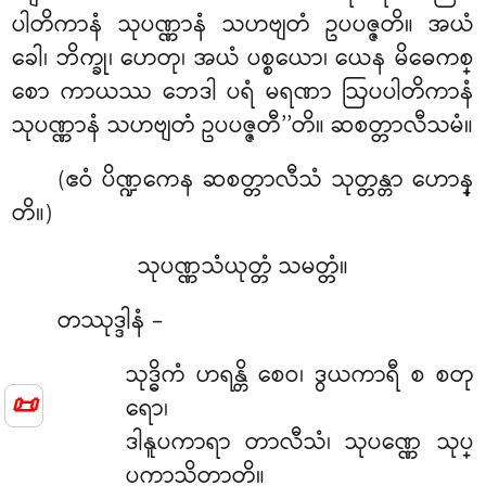
ပါတိကာနံ သုပဏ္ဏာနံ သဟဗျတံ ဥပပဇ္ဇတိ။ အယံ
ခေါ၊ ဘိက္ခု၊ ဟေတု၊ အယံ ပစ္စယော၊ ယေန မိဓေကစ္
စော ကာယဿ ဘေဒါ ပရံ မရဏာ ဩပပါတိကာနံ
သုပဏ္ဏာနံ သဟဗျတံ ဥပပဇ္ဇတီ’’တိ။ ဆစတ္တာလီသမံ။
(ဧဝံ ပိဏ္ဍကေန ဆစတ္တာလီသံ သုတ္တန္တာ ဟောန္
တိ။)
သုပဏ္ဏသံယုတ္တံ သမတ္တံ။
တဿုဒ္ဒါနံ –
သုဒ္ဓိကံ ဟရန္တိ စေဝ၊ ဒွယကာရီ စ စတု
📜
ရော၊
ဒါနူပကာရာ တာလီသံ၊ သုပဏ္ဏေ သုပ္
ပကာသိတာတိ။