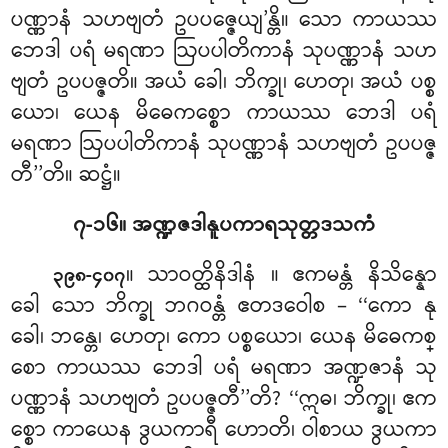
ပဏ္ဏာနံ သဟဗျတံ ဥပပဇ္ဇေယျ’န္တိ။ သော ကာယဿ
ဘေဒါ ပရံ မရဏာ ဩပပါတိကာနံ သုပဏ္ဏာနံ သဟ
ဗျတံ ဥပပဇ္ဇတိ။ အယံ ခေါ၊ ဘိက္ခု၊ ဟေတု၊ အယံ ပစ္စ
ယော၊ ယေန မိဓေကစ္စော ကာယဿ ဘေဒါ ပရံ
မရဏာ ဩပပါတိကာနံ သုပဏ္ဏာနံ သဟဗျတံ ဥပပဇ္ဇ
တီ’’တိ။ ဆဋ္ဌံ။
၇-၁၆။ အဏ္ဍဇဒါနူပကာရသုတ္တဒသကံ
။ သာဝတ္ထိနိဒါနံ
။ ဧကမန္တံ နိသိန္နော
၃၉၈-၄၀၇
ခေါ သော ဘိက္ခု ဘဂဝန္တံ ဧတဒဝေါစ – ‘‘ကော နု
ခေါ၊ ဘန္တေ၊ ဟေတု၊ ကော ပစ္စယော၊ ယေန မိဓေကစ္
စော ကာယဿ ဘေဒါ ပရံ မရဏာ အဏ္ဍဇာနံ သု
ပဏ္ဏာနံ သဟဗျတံ ဥပပဇ္ဇတီ’’တိ? ‘‘ဣဓ၊ ဘိက္ခု၊ ဧက
စ္စော ကာယေန ဒွယကာရီ ဟောတိ၊ ဝါစာယ ဒွယကာ