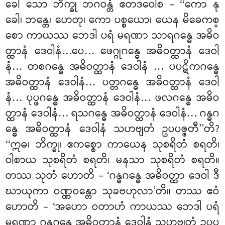
ခေါ သော ဘိက္ခု ဘဂဝန္တံ ဧတဒဝေါစ – ‘‘ကော နု
ခေါ၊ ဘန္တေ၊ ဟေတု၊ ကော ပစ္စယော၊ ယေန မိဓေကစ္
စော ကာယဿ ဘေဒါ ပရံ မရဏာ သာရဂန္ဓေ အဓိဝ
တ္ထာနံ ဒေဝါနံ…ပေ… ဖေဂ္ဂုဂန္ဓေ အဓိဝတ္ထာနံ ဒေဝါ
နံ… တစဂန္ဓေ အဓိဝတ္ထာနံ ဒေဝါနံ
… ပပဋိကဂန္ဓေ
အဓိဝတ္ထာနံ ဒေဝါနံ… ပတ္တဂန္ဓေ အဓိဝတ္ထာနံ ဒေဝါ
နံ… ပုပ္ဖဂန္ဓေ
အဓိဝတ္ထာနံ ဒေဝါနံ… ဖလဂန္ဓေ အဓိဝ
တ္ထာနံ ဒေဝါနံ… ရသဂန္ဓေ အဓိဝတ္ထာနံ ဒေဝါနံ… ဂန္ဓဂ
န္ဓေ အဓိဝတ္ထာနံ ဒေဝါနံ သဟဗျတံ ဥပပဇ္ဇတီ’’တိ?
‘‘ဣဓ၊ ဘိက္ခု၊ ဧကစ္စော ကာယေန သုစရိတံ စရတိ၊
ဝါစာယ သုစရိတံ စရတိ၊ မနသာ သုစရိတံ စရတိ။
တဿ သုတံ ဟောတိ – ‘ဂန္ဓဂန္ဓေ အဓိဝတ္ထာ ဒေဝါ ဒီ
ဃာယုကာ ဝဏ္ဏဝန္တော သုခဗဟုလာ’တိ။ တဿ ဧဝံ
ဟောတိ – ‘အဟော ဝတာဟံ ကာယဿ ဘေဒါ ပရံ
မရဏာ ဂန္ဓဂန္ဓေ အဓိဝတ္ထာနံ ဒေဝါနံ သဟဗျတံ ဥပပ