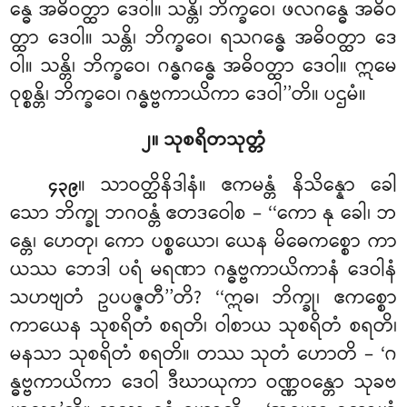
န္ဓေ အဓိဝတ္ထာ ဒေဝါ။ သန္တိ၊ ဘိက္ခဝေ၊ ဖလဂန္ဓေ အဓိဝ
တ္ထာ ဒေဝါ။ သန္တိ၊ ဘိက္ခဝေ၊ ရသဂန္ဓေ အဓိဝတ္ထာ ဒေ
ဝါ။ သန္တိ၊ ဘိက္ခဝေ၊ ဂန္ဓဂန္ဓေ အဓိဝတ္ထာ ဒေဝါ။ ဣမေ
ဝုစ္စန္တိ၊ ဘိက္ခဝေ၊ ဂန္ဓဗ္ဗကာယိကာ ဒေဝါ’’တိ။ ပဌမံ။
၂။ သုစရိတသုတ္တံ
။ သာဝတ္ထိနိဒါနံ။ ဧကမန္တံ နိသိန္နော ခေါ
၄၃၉
သော ဘိက္ခု ဘဂဝန္တံ ဧတဒဝေါစ – ‘‘ကော နု ခေါ၊ ဘ
န္တေ၊ ဟေတု၊ ကော ပစ္စယော၊ ယေန မိဓေကစ္စော ကာ
ယဿ ဘေဒါ ပရံ မရဏာ ဂန္ဓဗ္ဗကာယိကာနံ ဒေဝါနံ
သဟဗျတံ ဥပပဇ္ဇတီ’’တိ? ‘‘ဣဓ၊ ဘိက္ခု၊ ဧကစ္စော
ကာယေန သုစရိတံ စရတိ၊ ဝါစာယ သုစရိတံ စရတိ၊
မနသာ သုစရိတံ စရတိ။ တဿ သုတံ ဟောတိ – ‘ဂ
န္ဓဗ္ဗကာယိကာ ဒေဝါ ဒီဃာယုကာ ဝဏ္ဏဝန္တော သုခဗ