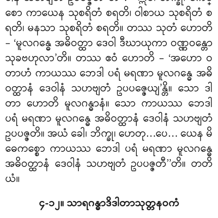
စော ကာယေန သုစရိတံ စရတိ၊ ဝါစာယ သုစရိတံ စ
ရတိ၊ မနသာ သုစရိတံ စရတိ။ တဿ သုတံ ဟောတိ
– ‘မူလဂန္ဓေ အဓိဝတ္ထာ ဒေဝါ ဒီဃာယုကာ ဝဏ္ဏဝန္တော
သုခဗဟုလာ’တိ။ တဿ ဧဝံ ဟောတိ – ‘အဟော ဝ
တာဟံ ကာယဿ ဘေဒါ ပရံ မရဏာ မူလဂန္ဓေ အဓိ
ဝတ္ထာနံ ဒေဝါနံ သဟဗျတံ ဥပပဇ္ဇေယျ’န္တိ။ သော ဒါ
တာ ဟောတိ မူလဂန္ဓာနံ။ သော ကာယဿ ဘေဒါ
ပရံ မရဏာ မူလဂန္ဓေ အဓိဝတ္ထာနံ ဒေဝါနံ သဟဗျတံ
ဥပပဇ္ဇတိ။ အယံ ခေါ၊ ဘိက္ခု၊ ဟေတု…ပေ… ယေန မိ
ဓေကစ္စော ကာယဿ ဘေဒါ ပရံ မရဏာ မူလဂန္ဓေ
အဓိဝတ္ထာနံ ဒေဝါနံ သဟဗျတံ ဥပပဇ္ဇတီ’’တိ။ တတိ
ယံ။
၄-၁၂။ သာရဂန္ဓာဒိဒါတာသုတ္တနဝကံ