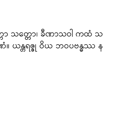
္တတ္တာ သတ္တော၊ ခီဏာသဝါ ကထံ သ
ံ။ ယန္တရဇ္ဇု ဝိယ ဘဝပဗန္ဓဿ န