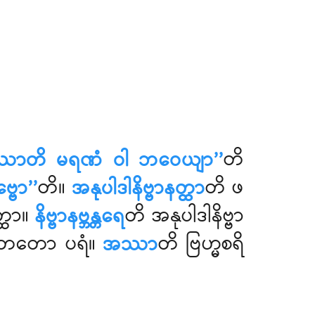
အဿာတိ မရဏံ ဝါ ဘဝေယျာ’’
တိ
ဗော’’
တိ။
အနုပါဒါနိဗ္ဗာနတ္ထာ
တိ ဖ
္ထာ။
နိဗ္ဗာနဗ္ဘန္တရေ
တိ အနုပါဒါနိဗ္ဗာ
န တတော ပရံ။
အဿာ
တိ ဗြဟ္မစရိ