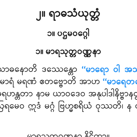
၂။ ရာဓသံယုတ္တံ
၁။ ပဌမဝဂ္ဂေါ
၁။ မာရသုတ္တဝဏ္ဏနာ
ာဓနောတိ ဒဿေန္တော
‘‘မာရော ဝါ 
ာ မာရံ မရဏံ ဧတဗ္ဗောတိ အာဟ
‘‘မာရေတဗ္
ရဟန္တတာ နာမ ယာဝဒေဝ အနုပါဒါနိဗ္ဗာနတ
မေဝ ဣဒံ မဂ္ဂံ ဗြဟ္မစရိယံ ဝုဿတိ၊ 
မာရသုတ္တဝဏ္ဏနာ နိဋ္ဌိတာ။