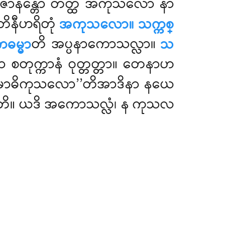
တိ အဇာနန္တော တတ္ထ အကုသလော နာ
ိနီဟရိတုံ
အကုသလော။ သက္ကစ္
မ္မာ
တိ အပ္ပနာကောသလ္လာ။
သ
ဗော စတုက္ကာနံ ဝုတ္တတ္တာ။ တေနာဟ
မာဓိကုသလော’’တိအာဒိနာ နယေ
ဘတိ။ ယဒိ အကောသလ္လံ၊ န ကုသလ