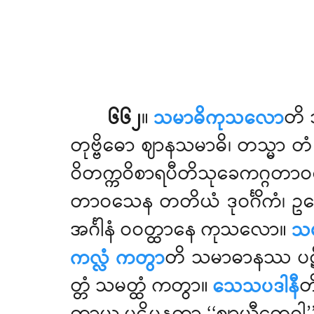
၆၆၂
။
သမာဓိကုသလော
တိ
တုဗ္ဗိဓော ဈာနသမာဓိ၊ တသ္မာ တ
ဝိတက္ကဝိစာရပီတိသုခေကဂ္ဂတာဝသေ
တာဝသေန တတိယံ ဒုဝင်္ဂိကံ၊ ဥပေ
အင်္ဂါနံ ဝဝတ္ထာနေ ကုသလော။
သမ
ကလ္လံ ကတွာ
တိ သမာဓာနဿ ပဋိ
တ္တံ သမတ္ထံ ကတွာ။
သေသပဒါနီ
တ