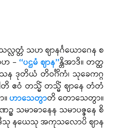
သလ္လတ္တံ သဟ ဈာနင်္ဂယောဂေန စ
အာဟ –
‘‘ပဌမံ ဈာန’’
န္တိအာဒိ။ တတ္ထ
န ဒုတိယံ တိဝင်္ဂိကံ၊ သုခေကဂ္ဂ
ိ ဧဝံ တသ္မိံ တသ္မိံ ဈာနေ တံတံ
ော။
ဟာသေတွာ
တိ တောသေတွာ။
ဉ္စ သမာဓာနေန သမာပဇ္ဇနေ စိ
ီသု နယေသု အကုသလောပိ ဈာန