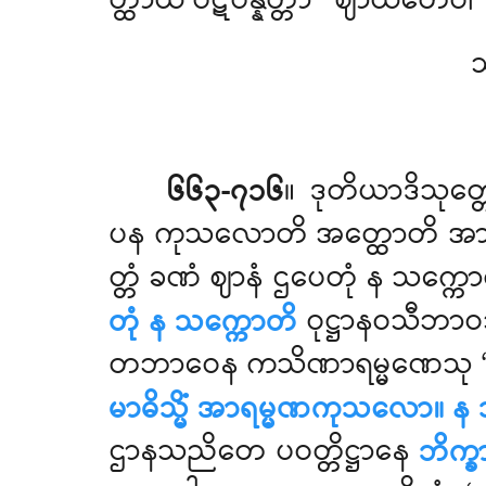
တ္ထာယ ပဋိပန္နတ္တာ ‘‘ဈာယီတေဝါ’’
သ
၆၆၃-၇၁၆
။ ဒုတိယာဒိသုတ္
ပန ကုသလောတိ အတ္ထောတိ 
တ္တံ ခဏံ ဈာနံ ဌပေတုံ န သက္က
တုံ န သက္ကောတိ
ဝုဋ္ဌာနဝသီဘာ
တဘာဝေန ကသိဏာရမ္မဏေသု ‘‘
မာဓိသ္မိံ အာရမ္မဏကုသလော။ န
ဌာနသညိတေ ပဝတ္တိဋ္ဌာနေ
ဘိက္