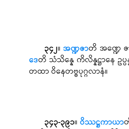
၃၄၂
။
အဏ္ဍဇာ
တိ
အဏ္ဍေ 
ဒေ
တိ သံသိန္နေ ကိလိန္နဋ္ဌာနေ ဥပ္ပ
တထာ ဝိနေတဗ္ဗပုဂ္ဂလာနံ။
၃၄၃-၃၉၁
။
ဝိဿဋ္ဌကာယာ
တ