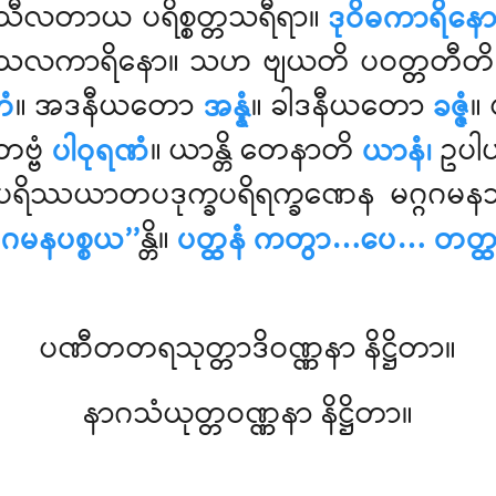
ိတသီလတာယ ပရိစ္စတ္တသရီရာ။
ဒုဝိဓကာရိနေ
ာကုသလကာရိနော။ သဟ ဗျယတိ ပဝတ္တတ
ံ
။ အဒနီယတော
အန္နံ
။ ခါဒနီယတော
ခဇ္ဇံ
။
တဗ္ဗံ
ပါဝုရဏံ
။ ယာန္တိ တေနာတိ
ယာနံ၊
ဥပါဟ
္ပိ ပရိဿယာတပဒုက္ခပရိရက္ခဏေန မဂ္ဂဂမ
စိ ဂမနပစ္စယ’’
န္တိ။
ပတ္ထနံ ကတွာ…ပေ… တတ္ထ နိဗ္
ပဏီတတရသုတ္တာဒိဝဏ္ဏနာ နိဋ္ဌိတာ။
နာဂသံယုတ္တဝဏ္ဏနာ နိဋ္ဌိတာ။