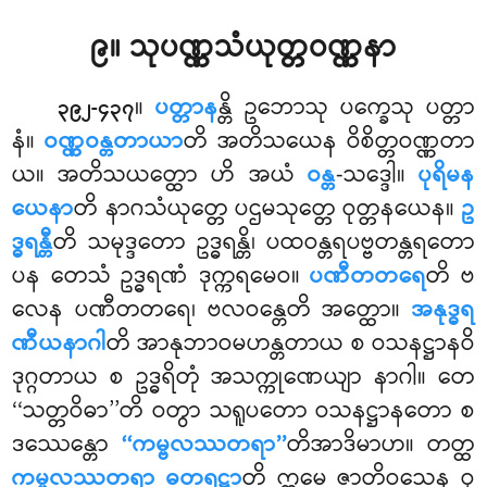
၉။ သုပဏ္ဏသံယုတ္တဝဏ္ဏနာ
။
ပတ္တာန
န္တိ
ဥဘောသု ပက္ခေသု ပတ္တာ
၃၉၂-၄၃၇
နံ။
ဝဏ္ဏဝန္တတာယာ
တိ အတိသယေန ဝိစိတ္တဝဏ္ဏတာ
ယ။ အတိသယတ္ထော ဟိ အယံ
ဝန္တ
-သဒ္ဒေါ။
ပုရိမန
ယေနာ
တိ နာဂသံယုတ္တေ ပဌမသုတ္တေ ဝုတ္တနယေန။
ဥ
ဒ္ဓရန္တီ
တိ သမုဒ္ဒတော ဥဒ္ဓရန္တိ၊ ပထဝန္တရပဗ္ဗတန္တရတော
ပန တေသံ ဥဒ္ဓရဏံ ဒုက္ကရမေဝ။
ပဏီတတရေ
တိ ဗ
လေန ပဏီတတရေ၊ ဗလဝန္တေတိ အတ္ထော။
အနုဒ္ဓရ
ဏီယနာဂါ
တိ အာနုဘာဝမဟန္တတာယ စ ဝသနဋ္ဌာနဝိ
ဒုဂ္ဂတာယ စ ဥဒ္ဓရိတုံ အသက္ကုဏေယျာ နာဂါ။ တေ
‘‘သတ္တဝိဓာ’’တိ ဝတွာ သရူပတော ဝသနဋ္ဌာနတော စ
ဒဿေန္တော
‘‘ကမ္ဗလဿတရာ’’
တိအာဒိမာဟ။ တတ္ထ
ကမ္ဗလဿတရာ ဓတရဋ္ဌာ
တိ ဣမေ ဇာတိဝသေန ဝု