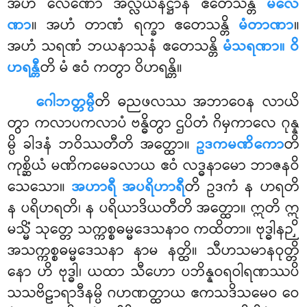
အဟံ လေဏော အလ္လီယနဋ္ဌာနံ ဧတေသန္တိ
မံလေ
ဏာ
။ အဟံ တာဏံ ရက္ခာ ဧတေသန္တိ
မံတာဏာ
။
အဟံ သရဏံ ဘယနာသနံ ဧတေသန္တိ
မံသရဏာ။ ဝိ
ဟရန္တီ
တိ မံ ဧဝံ ကတွာ ဝိဟရန္တိ။
ဂေါဘတ္တမ္ပီ
တိ ဓညဖလဿ အဘာဝေန လာယိ
တွာ ကလာပကလာပံ ဗန္ဓိတွာ ဌပိတံ ဂိမှကာလေ ဂုန္န
မ္ပိ ခါဒနံ ဘဝိဿတီတိ အတ္ထော။
ဥဒကမဏိကော
တိ
ကုစ္ဆိယံ မဏိကမေခလာယ ဧဝံ လဒ္ဓနာမော ဘာဇနဝိ
သေသော။
အဟာရီ အပရိဟာရီ
တိ ဥဒကံ န ဟရတိ
န ပရိဟရတိ၊ န ပရိယာဒိယတီတိ အတ္ထော။ ဣတိ
ဣ
မသ္မိံ သုတ္တေ သက္ကစ္စဓမ္မဒေသနာဝ ကထိတာ။ ဗုဒ္ဓါနဉှိ
အသက္ကစ္စဓမ္မဒေသနာ နာမ နတ္ထိ။ သီဟသမာနဝုတ္တိ
နော ဟိ ဗုဒ္ဓါ၊ ယထာ သီဟော ပဘိန္နဝရဝါရဏဿပိ
သသဗိဠာရာဒီနမ္ပိ ဂဟဏတ္ထာယ ဧကသဒိသမေဝ ဝေ