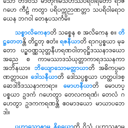
သော တံဒိဝသံ မာတုဂါမသဟဿပရိဝါရိတော ရာဇ
ဂဟေ ကီဠံ ကတွာ ပရိပက္ကဉာဏတ္တာ သပရိဝါရောဝ
ယေန ဘဂဝါ တေနုပသင်္ကမိ။
သစ္စာလိကေနာ
တိ
သစ္စေန စ အလိကေန စ။
တိ
ဋ္ဌတေတ
န္တိ တိဋ္ဌတု ဧတံ။
ရဇနီယာ
တိ ရာဂပ္ပစ္စယာ မုခ
တော ပဉ္စဝဏ္ဏသုတ္တနီဟရဏဝါတဝုဋ္ဌိဒဿနာဒယော
အညေ စ ကာမဿာဒသံယုတ္တာကာရဒဿနကာ
အဘိနယာ။
ဘိယျောသောမတ္တာယာ
တိ အဓိကပ္ပမာ
ဏတ္တာယ။
ဒေါသနီယာ
တိ ဒေါသပ္ပစ္စယာ ဟတ္ထပါဒစ္
ဆေဒါဒိဒဿနာကာရာ။
မောဟနီယာ
တိ မောဟပ္
ပစ္စယာ ဥဒကံ ဂဟေတွာ တေလကရဏံ၊ တေလံ ဂ
ဟေတွာ ဥဒကကရဏန္တိ ဧဝမာဒယော မာယာပဘေ
ဒါ။
ပဟာသော
နာမ နိရယော
တိ ဝိသုံ ပဟာသနာမ