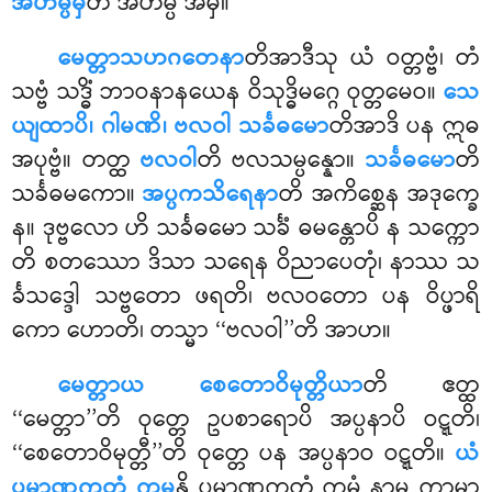
အဟမ္ပမှီ
တိ အဟမ္ပိ အမှိ။
မေတ္တာသဟဂတေနာ
တိအာဒီသု ယံ ဝတ္တဗ္ဗံ၊ တံ
သဗ္ဗံ သဒ္ဓိံ ဘာဝနာနယေန ဝိသုဒ္ဓိမဂ္ဂေ ဝုတ္တမေဝ။
သေ
ယျထာပိ၊ ဂါမဏိ၊ ဗလဝါ သင်္ခဓမော
တိအာဒိ ပန ဣဓ
အပုဗ္ဗံ။ တတ္ထ
ဗလဝါ
တိ ဗလသမ္ပန္နော။
သင်္ခဓမော
တိ
သင်္ခဓမကော။
အပ္ပကသိရေနာ
တိ အကိစ္ဆေန အဒုက္ခေ
န။ ဒုဗ္ဗလော ဟိ သင်္ခဓမော သင်္ခံ ဓမန္တောပိ
န သက္ကော
တိ စတဿော ဒိသာ သရေန ဝိညာပေတုံ၊ နာဿ သ
င်္ခသဒ္ဒေါ သဗ္ဗတော ဖရတိ၊ ဗလဝတော ပန ဝိပ္ဖာရိ
ကော ဟောတိ၊ တသ္မာ ‘‘ဗလဝါ’’တိ အာဟ။
မေတ္တာယ စေတောဝိမုတ္တိယာ
တိ ဧတ္ထ
‘‘မေတ္တာ’’တိ ဝုတ္တေ ဥပစာရောပိ အပ္ပနာပိ ဝဋ္ဋတိ၊
‘‘စေတောဝိမုတ္တီ’’တိ ဝုတ္တေ ပန အပ္ပနာဝ ဝဋ္ဋတိ။
ယံ
ပမာဏကတံ ကမ္မ
န္တိ ပမာဏကတံ ကမ္မံ နာမ ကာမာ