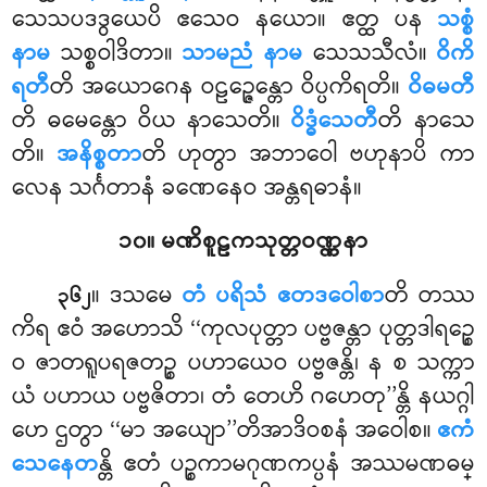
သေသပဒဒွယေပိ ဧသေဝ နယော။ ဧတ္ထ ပန
သစ္စံ
နာမ
သစ္စဝါဒိတာ။
သာမညံ နာမ
သေသသီလံ။
ဝိကိ
ရတီ
တိ အယောဂေန ဝဠဉ္ဇေန္တော ဝိပ္ပကိရတိ။
ဝိဓမတီ
တိ ဓမေန္တော ဝိယ နာသေတိ။
ဝိဒ္ဓံသေတီ
တိ နာသေ
တိ။
အနိစ္စတာ
တိ ဟုတွာ အဘာဝေါ ဗဟုနာပိ ကာ
လေန သင်္ဂတာနံ ခဏေနေဝ အန္တရဓာနံ။
၁၀။ မဏိစူဠကသုတ္တဝဏ္ဏနာ
။ ဒသမေ
တံ ပရိသံ ဧတဒဝေါစာ
တိ တဿ
၃၆၂
ကိရ ဧဝံ အဟောသိ ‘‘ကုလပုတ္တာ ပဗ္ဗဇန္တာ ပုတ္တဒါရဉ္စေ
ဝ ဇာတရူပရဇတဉ္စ ပဟာယေဝ ပဗ္ဗဇန္တိ၊ န စ သက္ကာ
ယံ ပဟာယ ပဗ္ဗဇိတာ၊ တံ တေဟိ ဂဟေတု’’န္တိ နယဂ္ဂါ
ဟေ ဌတွာ ‘‘မာ အယျော’’တိအာဒိဝစနံ အဝေါစ။
ဧကံ
သေနေတ
န္တိ ဧတံ ပဉ္စကာမဂုဏကပ္ပနံ အဿမဏဓမ္