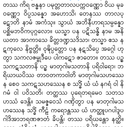
တဿ ကိရ ဗန္ဓနာ ပမုတ္တတာလပက္ကဝဏ္ဏော ဝိယ မုခ
ဝဏ္ဏော ဝိပ္ပသန္နော အဟောသိ၊ တေနဿ တာလပု
ဋောတိ နာမံ အကံသု။ သွာယံ အဘိနီဟာရသမ္ပန္နော
ပစ္ဆိမဘဝိကပုဂ္ဂလော။ ယသ္မာ ပန ပဋိသန္ဓိ နာမ အနိ
ယတာ အာကာသေ ခိတ္တဒဏ္ဍသဒိသာ၊ တသ္မာ ဧသ န
ဋကုလေ နိဗ္ဗတ္တိ။ ဝုဍ္ဎိပ္ပတ္တော ပန နဋသိပ္ပေ အဂ္ဂေါ ဟု
တွာ သကလဇမ္ဗုဒီပေ ပါကဋော ဇာတော။ တဿ ပဉ္စ
သကဋသတာနိ ပဉ္စ မာတုဂါမသတာနိ ပရိဝါရော၊ ဘ
ရိယာယပိဿ တာဝတကာဝါတိ မာတုဂါမသဟဿေ
န စေဝ သကဋသဟဿေန စ သဒ္ဓိံ ယံ ယံ နဂရံ ဝါ နိ
ဂမံ ဝါ ပဝိသတိ၊ တတ္ထဿ ပုရေတရမေဝ သတသ
ဟဿံ ဒေန္တိ။ သမဇ္ဇဝေသံ ဂဏှိတွာ ပန မာတုဂါမသ
ဟဿေန သဒ္ဓိံ ကီဠံ ကရောန္တဿ ယံ ဟတ္ထူပဂပါဒူပ
ဂါဒိအာဘရဏဇာတံ ခိပန္တိ၊ တဿ ပရိယန္တော နတ္ထိ။