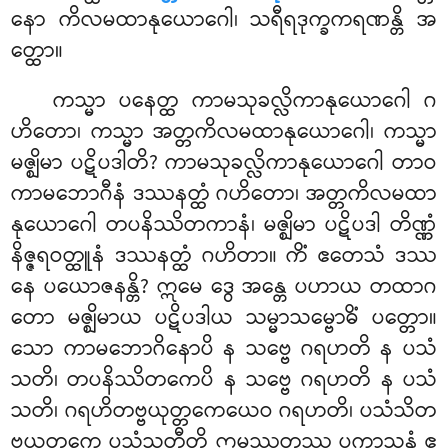
နော ကိလမထာနုယောဂေါ၊ သရီရဒုက္ခကရဏန္တိ အ
တ္ထော။
ကသ္မာ ပနေတ္ထ ကာမသုခလ္လိကာနုယောဂေါ ဂ
ဟိတော၊ ကသ္မာ အတ္တကိလမထာနုယောဂေါ၊ ကသ္မာ
မဇ္ဈိမာ ပဋိပဒါတိ? ကာမသုခလ္လိကာနုယောဂေါ တာဝ
ကာမဘောဂီနံ ဒဿနတ္ထံ ဂဟိတော၊ အတ္တကိလမထာ
နုယောဂေါ တပနိဿိတကာနံ၊ မဇ္ဈိမာ ပဋိပဒါ တိဏ္ဏံ
နိဇ္ဇရဝတ္ထူနံ ဒဿနတ္ထံ ဂဟိတာ။ ကိံ ဧတေသံ ဒဿ
နေ ပယောဇနန္တိ? ဣမေ ဒွေ အန္တေ ပဟာယ တထာဂ
တော မဇ္ဈိမာယ ပဋိပဒါယ သမ္မာသမ္ဗောဓိံ ပတ္တော။
သော ကာမဘောဂိနောပိ န သဗ္ဗေ ဂရဟတိ န ပသံ
သတိ၊ တပနိဿိတကေပိ န သဗ္ဗေ ဂရဟတိ န
ပသံ
သတိ၊ ဂရဟိတဗ္ဗယုတ္တကေယေဝ ဂရဟတိ၊ ပသံသိတ
ဗ္ဗယုတ္တကေ
ပသံသတီတိ ဣမဿတ္ထဿ ပကာသနံ ဧ