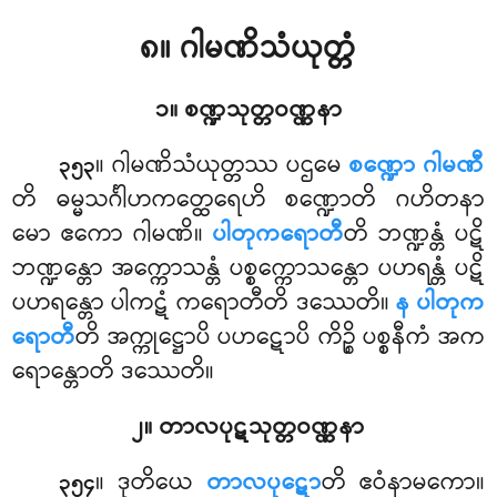
၈။ ဂါမဏိသံယုတ္တံ
၁။ စဏ္ဍသုတ္တဝဏ္ဏနာ
။ ဂါမဏိသံယုတ္တဿ
ပဌမေ
စဏ္ဍော ဂါမဏီ
၃၅၃
တိ ဓမ္မသင်္ဂါဟကတ္ထေရေဟိ စဏ္ဍောတိ ဂဟိတနာ
မော ဧကော ဂါမဏိ။
ပါတုကရောတီ
တိ ဘဏ္ဍန္တံ ပဋိ
ဘဏ္ဍန္တော အက္ကောသန္တံ ပစ္စက္ကောသန္တော ပဟရန္တံ ပဋိ
ပဟရန္တော ပါကဋံ ကရောတီတိ ဒဿေတိ။
န ပါတုက
ရောတီ
တိ အက္ကုဋ္ဌောပိ ပဟဋောပိ ကိဉ္စိ ပစ္စနီကံ အက
ရောန္တောတိ ဒဿေတိ။
၂။ တာလပုဋသုတ္တဝဏ္ဏနာ
။ ဒုတိယေ
တာလပုဋော
တိ ဧဝံနာမကော။
၃၅၄