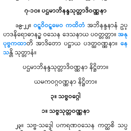
၇-၁၀။ ပဌမာဘိနန္ဒသုတ္တာဒိဝဏ္ဏနာ
။
ဝဋ္ဋဝိဝဋ္ဋမေဝ ကထိတံ
အဘိနန္ဒနာနံ ဥပ္
၁၉-၂၂
ပာဒနိရောဓာနဉ္စ ဝသေန ဒေသနာယ ပဝတ္တတ္တာ။
အနု
ပုဗ္ဗကထာ
တိ အာဒိတော ပဋ္ဌာယ ပဒတ္ထဝဏ္ဏနာ။
နေ
သ
န္တိ သုတ္တာနံ။
ပဌမာဘိနန္ဒသုတ္တာဒိဝဏ္ဏနာ နိဋ္ဌိတာ။
ယမကဝဂ္ဂဝဏ္ဏနာ နိဋ္ဌိတာ။
၃။ သဗ္ဗဝဂ္ဂေါ
၁။ သဗ္ဗသုတ္တဝဏ္ဏနာ
။ သဗ္ဗ-သဒ္ဒေါ
ပကရဏဝသေန ကတ္ထစိ သပ္ပ
၂၃