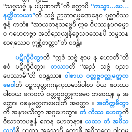
‘‘သဗ္ဗသဗ္ဗံ န ပါပုဏာတီ’’တိ ဧတ္ထာပိ
‘‘ကသ္မာ…ပေ…
နတ္ထိတာယာ’’
တိ သဗ္ဗံ ဉာတာရမ္မဏေနေဝ ပုစ္ဆာဝိဿ
ဇ္ဇနံ ကတံ။ ‘‘အာယတနသဗ္ဗေပိ ဣဓ ဝိပဿနုပဂဓမ္မာ
ဝ ဂဟေတဗ္ဗာ အဘိညေယျနိဒ္ဒေသဝသေနပိ သမ္မသန
စာရဿေဝ ဣစ္ဆိတတ္တာ’’တိ ဝဒန္တိ။
ပဋိက္ခိပိတွာ
တိ ‘‘ဣဒံ သဗ္ဗံ နာမ န ဟောတီ’’တိ
ဧဝံ ပဋိက္ခိပိတွာ။
တဿာ
တိ ‘‘အညံ သဗ္ဗံ ပညာ
ပေဿာမီ’’တိ ဝဒန္တဿ။
ဝါစာယ ဝတ္တဗ္ဗဝတ္ထုမတ္တက
မေဝါ
တိ ဝဉ္ဈာပုတ္တဂဂနကုသုမာဒိဝါစာ ဝိယ ဧတဿ
ဝါစာယ ကေဝလံ ဝတ္တဗ္ဗဝတ္ထုကမေဝ ဘဝေယျ၊ န အ
တ္ထော၊ ဝစနမတ္တကမေဝါတိ အတ္ထော
။
အတိက္ကမိတွာ
တိ အနာမသိတွာ အဂ္ဂဟေတွာ။
တံ ကိဿ ဟေတူ
တိ
ဝိဃာတာပဇ္ဇနံ ကေန ဟေတုနာ။
ယထာ တံ အဝိသ
ယသ္မိ
န္တိ ယထာ အညောပိ ကောစိ အဝိသယေ ဝါယမ