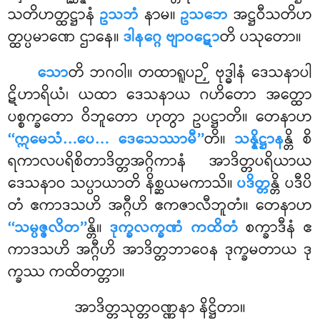
သတိဟတ္ထဋ္ဌာနံ
ဥသဘံ
နာမ။
ဥသဘေ
အဋ္ဌဝီသတိဟ
တ္ထပ္ပမာဏေ ဌာနေ။
ဒါနဂ္ဂေ ဗျာဝဋော
တိ ပသုတော။
သော
တိ
ဘဂဝါ။ တထာရူပဉှိ ဗုဒ္ဓါနံ ဒေသနာပါ
ဋိဟာရိယံ၊ ယထာ ဒေသနာယ ဂဟိတော အတ္ထော
ပစ္စက္ခတော ဝိဘူတော ဟုတွာ ဥပဋ္ဌာတိ။ တေနာဟ
‘‘ဣမေသံ…ပေ… ဒေသေဿာမီ’’
တိ။
သန္နိဋ္ဌာန
န္တိ စိ
ရကာလပရိစိတာဒိတ္တအဂ္ဂိကာနံ အာဒိတ္တပရိယာယ
ဒေသနာဝ သပ္ပာယာတိ နိစ္ဆယမကာသိ။
ပဒိတ္တ
န္တိ ပဒီပိ
တံ ဧကာဒသဟိ အဂ္ဂီဟိ ဧကဇာလီဘူတံ။ တေနာဟ
‘‘သမ္ပဇ္ဇလိတ’’
န္တိ။
ဒုက္ခလက္ခဏံ ကထိတံ
စက္ခာဒီနံ ဧ
ကာဒသဟိ အဂ္ဂီဟိ အာဒိတ္တဘာဝေန ဒုက္ခမတာယ ဒု
က္ခဿ ကထိတတ္တာ။
အာဒိတ္တသုတ္တဝဏ္ဏနာ နိဋ္ဌိတာ။