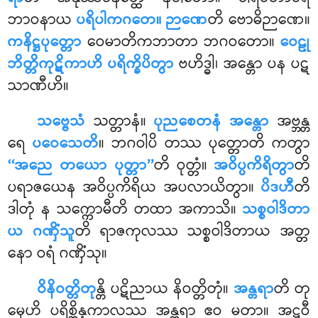
ဘာဝနာယ
ပရိပါကဂတေ။ ဉာဏေ
တိ ဗောဓိဉာဏေ။
ကနိဋ္ဌပုတ္တော
ဝေမာတိကဘာတာ ဘဂဝတော။
ဝေဠု
ဘိတ္တိကုဋိကာဟိ ပရိက္ခိပိတွာ
ဗဟိဒ္ဓါ၊ အန္တော ပန ပဋ
သာဏီဟိ။
သဗ္ဗေသံ
သတ္တာနံ။
ပုညစေတနံ အန္တော
အဗ္ဘန္တ
ရေ
ပဝေသေတိ
။ ဘဂဝါပိ တဿ ပုတ္တောတိ ကတွာ
‘‘အညေ တယော ပုတ္တာ’’
တိ ဝုတ္တံ။
အဝိပ္ပကိရိတွာ
တိ
ပရာဇယေန အဝိပ္ပကိရိယ အပလာယိတွာ။
ပိဒဟီ
တိ
ဒါတုံ န သက္ကောမီတိ တထာ အကာသိ။
သစ္စဝါဒိတာ
ယ ဂဏှိံသူ
တိ ရာဇကုလဿ သစ္စဝါဒိတာယ အတ္တ
နော ဝရံ ဂဏှိံသု။
ဝိနိဝတ္တိတု
န္တိ ပဋိညာယ နိဝတ္တိတုံ။
အန္တရာ
တိ တု
မှေဟိ ပရိစ္ဆိန္နကာလဿ အန္တရာ ဧဝ မတာ။ အဋ္ဌဝီ