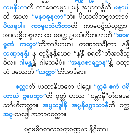
ကမနီယာ
တိ ကာမေတဗ္ဗာ။ မနံ အပ္ပာယန္တီတိ
မနာပါ
တိ အာဟ
‘‘မနဝဍ္ဎနကာ’’
တိ။ ပိယာယိတဗ္ဗသဘာဝါ
ပိယရူပါ။ ကာမူပသံဟိတာ
တိ ကာမပဋိသံယုတ္တာ။
အာလမ္ဗိတဗ္ဗတာ ဧဝ စေတ္ထ ဥပသံဟိတတာတိ
‘‘အာရ
မ္မဏံ ကတွာ’’
တိအာဒိမာဟ။ တဏှာသင်္ခါတာ နန္ဒီ
တဏှာနန္ဒီ၊
န တုဋ္ဌိနန္ဒီယေဝ ‘‘နန္ဒိံ စရတီ’’တိအာဒီသု
ဝိယ။
ဂါမန္တ
န္တိ ဂါမသမီပံ။
‘‘အနုပစာရဋ္ဌာန’’
န္တိ ဝတွာ
တံ ဒဿေတိ
‘‘ယတ္ထာ’’
တိအာဒိနာ။
ဧတ္ထာ
တိ ယထာနီဟတေ ပါဌေ။
‘‘ဣမံ ဧကံ ပရိ
ယာယံ ဌပေတွာ’’
တိ ဝုတ္တံ တဿ ‘‘ပန္တာနီ’’တိပဒေန
သင်္ဂဟိတတ္တာ။
အပ္ပသဒ္ဒါနိ အပ္ပနိဂ္ဃောသာနီ
တိ ဧတ္ထ
အပ္ပ
-သဒ္ဒေါ အဘာဝတ္ထော။
ပဌမမိဂဇာလသုတ္တဝဏ္ဏနာ နိဋ္ဌိတာ။