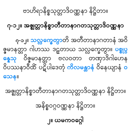
ဗာဟိရာနိစ္စသုတ္တာဒိဝဏ္ဏနာ နိဋ္ဌိတာ။
၇-၁၂။ အဇ္ဈတ္တာနိစ္စာတီတာနာဂတသုတ္တာဒိဝဏ္ဏနာ
။
သလ္လက္ခေတွာ
တိ အတီတာနာဂတာနံ အဝိ
၇-၁၂
ဇ္ဇမာနတ္တာ ဂါဟဿ ဒဠှတာယ သလ္လက္ခေတွာ။
ပစ္စုပ္ပ
န္နေသု
ဝိဇ္ဇမာနတ္တာ ဗလဝတာ တဏှာဒိဂါဟေန
ဝိပဿနာဝီထိံ ပဋိပါဒေတုံ
ကိလမန္တာနံ
ဝိနေယျာနံ
ဝ
သေန
။
အဇ္ဈတ္တာနိစ္စာတီတာနာဂတသုတ္တာဒိဝဏ္ဏနာ နိဋ္ဌိတာ။
အနိစ္စဝဂ္ဂဝဏ္ဏနာ နိဋ္ဌိတာ။
၂။ ယမကဝဂ္ဂေါ