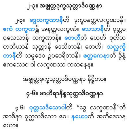
၂-၃။ အဇ္ဈတ္တဒုက္ခသုတ္တာဒိဝဏ္ဏနာ
။
ဒွေ
လက္ခဏာနီ
တိ ဒုက္ခာနတ္တလက္ခဏာနိ။
၂-၃
ဧကံ လက္ခဏ
န္တိ အနတ္တလက္ခဏံ။
သေသာနီ
တိ ဝုတ္တာ
ဝသေသာနိ လက္ခဏာနိ။
တေဟီ
တိ ယေဟိ ဒုတိယ
တတိယာနိ သုတ္တာနိ ဒေသိတာနိ၊ တေဟိ။
သလ္လက္ခိ
တာနီ
တိ သမ္မဒေဝ ဥပဓာရိတာနိ။
ဧတ္တကေနာ
တိ ဒွိန္နံ
ဧကဿေဝ ဝါ လက္ခဏဿ ကထနေန။
အဇ္ဈတ္တဒုက္ခသုတ္တာဒိဝဏ္ဏနာ နိဋ္ဌိတာ။
၄-၆။ ဗာဟိရာနိစ္စသုတ္တာဒိဝဏ္ဏနာ
။
ဝုတ္တသဒိသောဝါ
တိ ‘‘ဒွေ လက္ခဏာနီ’’တိ
၄-၆
အာဒိနာ ဝုတ္တသဒိသော ဧဝ။
နယော
တိ အတိဒေသန
ယော။