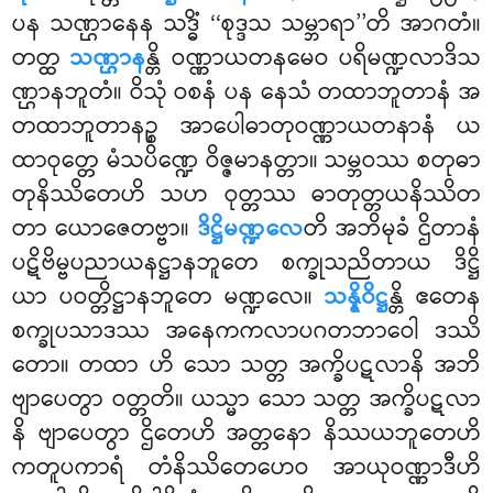
ပန သဏ္ဌာနေန သဒ္ဓိံ ‘‘စုဒ္ဒသ သမ္ဘာရာ’’တိ အာဂတံ။
တတ္ထ
သဏ္ဌာန
န္တိ ဝဏ္ဏာယတနမေဝ ပရိမဏ္ဍလာဒိသ
ဏ္ဌာနဘူတံ။ ဝိသုံ ဝစနံ ပန နေသံ တထာဘူတာနံ အ
တထာဘူတာနဉ္စ အာပေါဓာတုဝဏ္ဏာယတနာနံ ယ
ထာဝုတ္တေ မံသပိဏ္ဍေ ဝိဇ္ဇမာနတ္တာ။ သမ္ဘဝဿ စတုဓာ
တုနိဿိတေဟိ သဟ ဝုတ္တဿ ဓာတုတ္တယနိဿိတ
တာ ယောဇေတဗ္ဗာ။
ဒိဋ္ဌိမဏ္ဍလေ
တိ အဘိမုခံ ဌိတာနံ
ပဋိဗိမ္ဗပညာယနဋ္ဌာနဘူတေ စက္ခုသညိတာယ ဒိဋ္ဌိ
ယာ ပဝတ္တိဋ္ဌာနဘူတေ မဏ္ဍလေ။
သန္နိဝိဋ္ဌ
န္တိ ဧတေန
စက္ခုပသာဒဿ အနေကကလာပဂတဘာဝေါ ဒဿိ
တော။ တထာ ဟိ သော သတ္တ အက္ခိပဋလာနိ အဘိ
ဗျာပေတွာ ဝတ္တတိ။ ယသ္မာ သော သတ္တ အက္ခိပဋလာ
နိ ဗျာပေတွာ ဌိတေဟိ အတ္တနော နိဿယဘူတေဟိ
ကတူပကာရံ တံနိဿိတေဟေဝ အာယုဝဏ္ဏာဒီဟိ