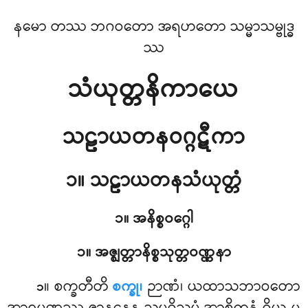
နမော တဿ ဘဂဝတော အရဟတော သမ္မာသမ္ဗုဒ္ဓ
ဿ
သံယုတ္တနိကာယေ
သဠာယတနဝဂ္ဂဋီကာ
၁။ သဠာယတနသံယုတ္တံ
၁။ အနိစ္စဝဂ္ဂေါ
၁။ အဇ္ဈတ္တာနိစ္စသုတ္တဝဏ္ဏနာ
။ စက္ခတီတိ
စက္ခု၊
ဉာဏံ၊ ယထာသဘာဝတော
၁