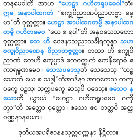
တနမေဝါတိ အာဟ
‘‘ဟေဋ္ဌာ ဂဟိတရူပမေဝါ’’
တိ။
ဣဓ အနာပါထဂတံ
‘‘စက္ခုဝိညာဏဝိညာတဗ္ဗာ ဓမ္
မာ’’တိ ဝုတ္တတ္တာ။
ဟေဋ္ဌာ အာပါထဂတမ္ပိ အနာပါထဂ
တမ္ပိ ဂဟိတမေဝ
‘‘ယေ စ ရူပါ’’တိ အနဝသေသတော
ဝုတ္တတ္တာ။
တေ ဟိ
ဝေဒနာသညာသင်္ခါရက္ခန္ဓာ
သဟ
စက္ခုဝိညာဏေန ဝိညာတဗ္ဗတ္တာ
။ တထာ ဟိ စက္ခုဝိ
ညာဏံ တေဟိ ဧကုပ္ပာဒံ ဧကဝတ္ထုကံ ဧကနိရောဓံ ဧ
ကာရမ္မဏမေဝ။
သေသပဒေသူ
တိ သေသေသု ‘‘ယဉ္စ
သောတံ ယေ စ သဒ္ဒါ’’တိအာဒိနာ အာဂတေသု ကဏှ
ပက္ခေ ပဉ္စသု၊ သုက္ကပက္ခေ ဆသုပိ ပဒေသု။
ဧသေဝ န
ယော
တိ ယွာယံ ‘‘ဟေဋ္ဌာ ဂဟိတရူပမေဝ ဂဏှိ
တွာ’’တိ အတ္ထော ဝုတ္တော။ ဧသော ဧဝ တတ္ထပိ အတ္ထ
ဝဏ္ဏနာနယော။
ဒုတိယအပရိဇာနနသုတ္တဝဏ္ဏနာ နိဋ္ဌိတာ။