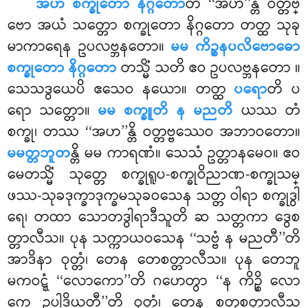
အဟံ စက္ခုတော နိဂ္ဂတော
တိ ‘‘အဟ’’န္တိ ဝတ္တဗ္
ဗော အယံ သတ္တော စက္ခုတော နိဂ္ဂတော တတ္ထ သုခု
မာကာရေန ဥပလဗ္ဘနတော။
မမ ကိဉ္စနပလိဗောဓော
စက္ခုတော နိဂ္ဂတော
တသ္မိံ သတိ ဧဝ ဥပလဗ္ဘနတော
။
သေသဒွယေပိ ဧသေဝ နယော။ တတ္ထ
ပရော
တိ ပ
ရော သတ္တော။
မမ စက္ခူတိ န မညတိ
ယဿ တံ
စက္ခု၊ တဿ ‘‘အဟ’’န္တိ ဝတ္တဗ္ဗဿေဝ အဘာဝတော။
မမတ္တဘူတ
န္တိ မမ ကာရဏံ။ သေသံ ဥတ္တာနမေဝ။ ဧဝ
မေတသ္မိံ သုတ္တေ စက္ခုရူပ-စက္ခုဝိညာဏ-စက္ခုသမ္
ဖဿ-သုခဒုက္ခာဒုက္ခမသုခဝသေန သတ္တ ဝါရာ စက္ခုဒွါ
ရေ၊ တထာ သောတဒွါရာဒီသူတိ ဆ သတ္တကာ ဒွေစ
တ္တာလီသ။ ပုန သက္ကာယဝသေန ‘‘သဗ္ဗံ န မညတီ’’တိ
အာဒိနာ ဝုတ္တံ၊ တေန တေစတ္တာလီသ။ ပုန တေဘူ
မကဝဋ္ဋံ ‘‘လောကော’’တိ ဂဟေတွာ ‘‘န ကိဉ္စိ လော
ကေ ဥပါဒိယတီ’’တိ
ဝုတ္တံ၊ တေန စတုစတ္တာလီသ