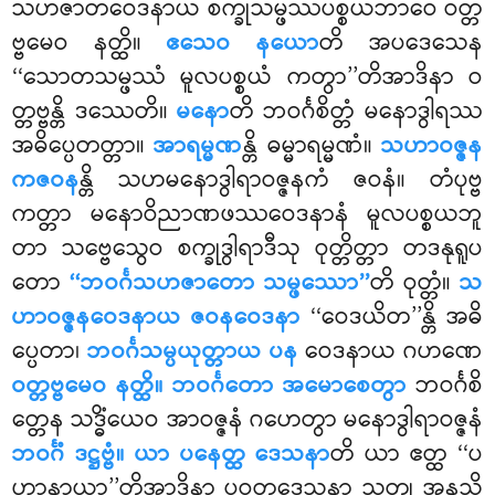
သဟဇာတဝေဒနာယ စက္ခုသမ္ဖဿပစ္စယဘာဝေ ဝတ္တ
ဗ္ဗမေဝ နတ္ထိ။
ဧသေဝ နယော
တိ အပဒေသေန
‘‘သောတသမ္ဖဿံ မူလပစ္စယံ ကတွာ’’တိအာဒိနာ ဝ
တ္တဗ္ဗန္တိ ဒဿေတိ။
မနော
တိ ဘဝင်္ဂစိတ္တံ မနောဒွါရဿ
အဓိပ္ပေတတ္တာ။
အာရမ္မဏ
န္တိ ဓမ္မာရမ္မဏံ။
သဟာဝဇ္ဇန
ကဇဝန
န္တိ သဟမနောဒွါရာဝဇ္ဇနကံ ဇဝနံ။ တံပုဗ္ဗ
ကတ္တာ မနောဝိညာဏဖဿဝေဒနာနံ မူလပစ္စယဘူ
တာ သဗ္ဗေသွေဝ စက္ခုဒွါရာဒီသု ဝုတ္တိတ္တာ တဒနုရူပ
တော
‘‘ဘဝင်္ဂသဟဇာတော သမ္ဖဿော’’
တိ ဝုတ္တံ။
သ
ဟာဝဇ္ဇနဝေဒနာယ ဇဝနဝေဒနာ
‘‘ဝေဒယိတ’’န္တိ အဓိ
ပ္ပေတာ၊
ဘဝင်္ဂသမ္ပယုတ္တာယ ပန
ဝေဒနာယ ဂဟဏေ
ဝတ္တဗ္ဗမေဝ နတ္ထိ။ ဘဝင်္ဂတော အမောစေတွာ
ဘဝင်္ဂစိ
တ္တေန သဒ္ဓိံယေဝ အာဝဇ္ဇနံ ဂဟေတွာ မနောဒွါရာဝဇ္ဇနံ
ဘဝင်္ဂံ ဒဋ္ဌဗ္ဗံ။ ယာ ပနေတ္ထ ဒေသနာ
တိ ယာ ဧတ္ထ ‘‘ပ
ဟာနာယာ’’တိအာဒိနာ ပဝတ္တဒေသနာ သတ္ထု အနသိ