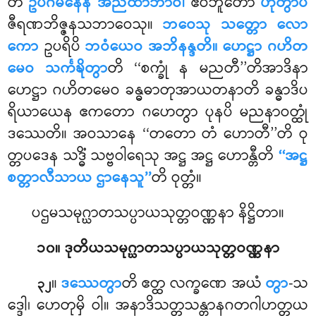
တံ
ဥပဂမနေန အညထာဘာဝီ၊
ဧဝံဘူတော
ဟုတွာပိ
ဇီရဏဘိဇ္ဇနသဘာဝေသု။
ဘဝေသု သတ္တော လော
ကော
ဥပရိပိ
ဘဝံယေဝ အဘိနန္ဒတိ။ ဟေဋ္ဌာ ဂဟိတ
မေဝ သင်္ကဍ္ဎိတွာ
တိ ‘‘စက္ခုံ န မညတီ’’တိအာဒိနာ
ဟေဋ္ဌာ ဂဟိတမေဝ ခန္ဓဓာတုအာယတနာတိ ခန္ဓာဒိပ
ရိယာယေန ဧကတော ဂဟေတွာ ပုနပိ မညနာဝတ္ထုံ
ဒဿေတိ။ အဝသာနေ ‘‘တတော တံ ဟောတီ’’တိ ဝု
တ္တပဒေန သဒ္ဓိံ သဗ္ဗဝါရေသု အဋ္ဌ အဋ္ဌ ဟောန္တီတိ
‘‘အဋ္ဌ
စတ္တာလီသာယ ဌာနေသူ’’
တိ ဝုတ္တံ။
ပဌမသမုဂ္ဃာတသပ္ပာယသုတ္တဝဏ္ဏနာ နိဋ္ဌိတာ။
၁၀။ ဒုတိယသမုဂ္ဃာတသပ္ပာယသုတ္တဝဏ္ဏနာ
။
ဒဿေတွာ
တိ ဧတ္ထ လက္ခဏေ အယံ
တွာ
-သ
၃၂
ဒ္ဒေါ၊ ဟေတုမှိ ဝါ။ အနာဒိသတ္တသန္တာနဂတဂါဟတ္တယ