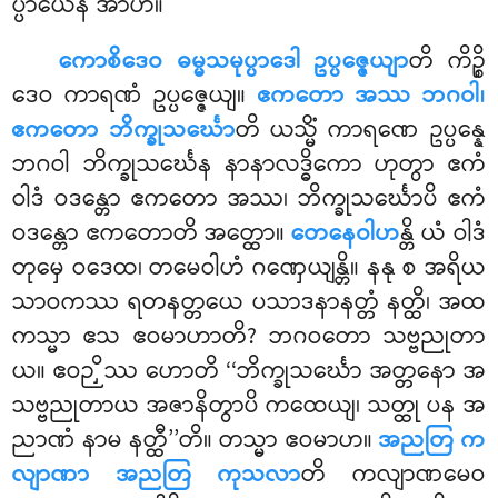
ပ္ပာယေန အာဟ။
ကောစိဒေဝ ဓမ္မသမုပ္ပာဒေါ ဥပ္ပဇ္ဇေယျာ
တိ ကိဉ္စိ
ဒေဝ ကာရဏံ ဥပ္ပဇ္ဇေယျ။
ဧကတော အဿ ဘဂဝါ၊
ဧကတော ဘိက္ခုသင်္ဃော
တိ ယသ္မိံ ကာရဏေ ဥပ္ပန္နေ
ဘဂဝါ ဘိက္ခုသင်္ဃေန နာနာလဒ္ဓိကော ဟုတွာ ဧကံ
ဝါဒံ ဝဒန္တော ဧကတော အဿ၊ ဘိက္ခုသင်္ဃောပိ ဧကံ
ဝဒန္တော ဧကတောတိ
အတ္ထော။
တေနေဝါဟ
န္တိ ယံ ဝါဒံ
တုမှေ ဝဒေထ၊ တမေဝါဟံ ဂဏှေယျန္တိ။ နနု စ အရိယ
သာဝကဿ ရတနတ္တယေ ပသာဒနာနတ္တံ နတ္ထိ၊ အထ
ကသ္မာ ဧသ ဧဝမာဟာတိ? ဘဂဝတော သဗ္ဗညုတာ
ယ။ ဧဝဉှိဿ ဟောတိ ‘‘ဘိက္ခုသင်္ဃော အတ္တနော အ
သဗ္ဗညုတာယ အဇာနိတွာပိ ကထေယျ၊ သတ္ထု ပန အ
ညာဏံ နာမ နတ္ထီ’’တိ။ တသ္မာ ဧဝမာဟ။
အညတြ က
လျာဏာ အညတြ ကုသလာ
တိ ကလျာဏမေဝ