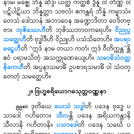
နာမ၊ မဇ္ဈေ ဘိန္နံ ဆိဒ္ဒံ၊ ယတ္ထ ကတ္ထစိ ဒွိန္နံ ဝါ တိဏ္ဏံ ဝါ
ပဋိပါဋိယာ ဘိန္နတ္တာ သဗလံ၊ ဧကန္တရံ ဘိန္နံ ကမ္မာသံ။
တေသံ ဒေါသာနံ အဘာဝေန အခဏ္ဍာဒိတာ ဝေဒိတဗ္
ဗာ။
ဘုဇိဿေဟီ
တိ ဘုဇိဿဘာဝကရေဟိ။
ဝိညုပ္ပ
သတ္ထေဟီ
တိ ဗုဒ္ဓါဒီဟိ ဝိညူဟိ ပသံသိတေဟိ။
အပရာ
မဋ္ဌေဟီ
တိ ‘‘ဣဒံ နာမ တယာ ကတံ၊ ဣဒံ ဝီတိက္ကန္တ’’န္တိ
ဧဝံ ပရာမသိတုံ အသက္ကုဏေယျေဟိ။
သမာဓိသံဝတ္တ
နိကေဟီ
တိ အပ္ပနာသမာဓိံ ဥပစာရသမာဓိံ ဝါ သံဝတ္
တေတုံ သမတ္ထေဟိ။
၂။ ဗြဟ္မစရိယောဂဓသုတ္တဝဏ္ဏနာ
။ ဒုတိယေ
ယေသံ သဒ္ဓါ
တိ ပဒေန ဗုဒ္ဓေ ပ
၉၉၈
သာဒေါ ဂဟိတော။
သီလ
န္တိ ပဒေန အရိယကန္တာနိ
သီလာနိ ဂဟိတာနိ။
ပသာဒေါ
တိ ပဒေန သင်္ဃေ ပ