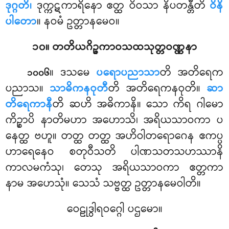
ဒုဂ္ဂတိ၊
ဒုက္ကဋကာရိနော ဧတ္ထ ဝိဝသာ နိပတန္တီတိ
ဝိနိ
ပါတော
။ နဝမံ ဥတ္တာနမေဝ။
၁၀။ တတိယဂိဉ္ဇကာဝသထသုတ္တဝဏ္ဏနာ
။ ဒသမေ
ပရောပညာသာ
တိ အတိရေက
၁၀၀၆
ပညာသ။
သာဓိကနဝုတီ
တိ အတိရေကနဝုတိ။
ဆာ
တိရေကာနီ
တိ ဆဟိ အဓိကာနိ။ သော ကိရ ဂါမော
ကိဉ္စာပိ နာတိမဟာ အဟောသိ၊ အရိယသာဝကာ ပ
နေတ္ထ ဗဟူ။ တတ္ထ တတ္ထ အဟိဝါတရောဂေန ဧကပ္ပ
ဟာရေနေဝ စတုဝီသတိ ပါဏသတသဟဿာနိ
ကာလမကံသု၊ တေသု အရိယသာဝကာ ဧတ္တကာ
နာမ အဟေသုံ။ သေသံ သဗ္ဗတ္ထ ဥတ္တာနမေဝါတိ။
ဝေဠုဒွါရဝဂ္ဂေါ ပဌမော။