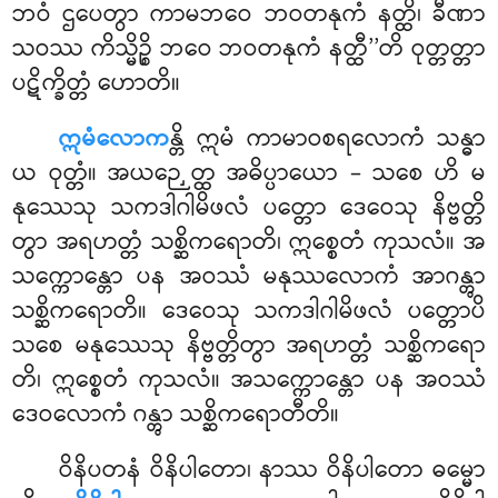
ဘဝံ ဌပေတွာ ကာမဘဝေ ဘဝတနုကံ နတ္ထိ၊ ခီဏာ
သဝဿ ကိသ္မိဉ္စိ ဘဝေ ဘဝတနုကံ နတ္ထီ’’တိ ဝုတ္တတ္တာ
ပဋိက္ခိတ္တံ ဟောတိ။
ဣမံ
လောက
န္တိ ဣမံ ကာမာဝစရလောကံ သန္ဓာ
ယ ဝုတ္တံ။ အယဉှေတ္ထ အဓိပ္ပာယော – သစေ ဟိ မ
နုဿေသု သကဒါဂါမိဖလံ ပတ္တော ဒေဝေသု နိဗ္ဗတ္တိ
တွာ အရဟတ္တံ သစ္ဆိကရောတိ၊ ဣစ္စေတံ ကုသလံ။ အ
သက္ကောန္တော ပန အဝဿံ မနုဿလောကံ အာဂန္တွာ
သစ္ဆိကရောတိ။ ဒေဝေသု သကဒါဂါမိဖလံ ပတ္တောပိ
သစေ မနုဿေသု နိဗ္ဗတ္တိတွာ အရဟတ္တံ သစ္ဆိကရော
တိ၊ ဣစ္စေတံ ကုသလံ။ အသက္ကောန္တော ပန အဝဿံ
ဒေဝလောကံ ဂန္တွာ သစ္ဆိကရောတီတိ။
ဝိနိပတနံ ဝိနိပါတော၊ နာဿ ဝိနိပါတော ဓမ္မော