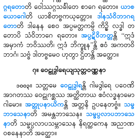
ဂ္ဂရတော
တိ ဝေါဿဂ္ဂသင်္ခါတေ စာဂေ ရတော။
ယာစ
ယောဂေါ
တိ ယာစိတဗ္ဗကယုတ္တော။
ဒါနသံဝိဘာဂရ
တော
တိ ဒါနေန စေဝ အပ္ပမတ္တကမ္ပိ ကိဉ္စိ လဒ္ဓါ တ
တောပိ သံဝိဘာဂေ ရတော။
အပ္ပဋိဝိဘတ္တ
န္တိ ‘‘ဣဒံ
အမှာကံ ဘဝိဿတိ၊ ဣဒံ ဘိက္ခူန’’န္တိ ဧဝံ အကတဝိ
ဘာဂံ၊ သဗ္ဗံ ဒါတဗ္ဗမေဝ ဟုတွာ ဌိတန္တိ အတ္ထော။
၇။ ဝေဠုဒွါရေယျသုတ္တဝဏ္ဏနာ
။ သတ္တမေ
ဝေဠုဒွါရ
န္တိ ဂါမဒွါရေ ပဝေဏိ
၁၀၀၃
အာဂတဿ ဝေဠုဂစ္ဆဿ အတ္ထိတာယ ဧဝံလဒ္ဓနာမော
ဂါမော။
အတ္တုပနာယိက
န္တိ
အတ္တနိ ဥပနေတဗ္ဗံ။
သမ္ဖ
ဘာသေနာ
တိ အမန္တဘာသေန။
သမ္ဖပ္ပလာပဘာသေ
နာ
တိ သမ္ဖပ္ပလာပသမ္ဘာသေန နိရတ္ထကေန အညာဏ
ဝစနေနာတိ အတ္ထော။