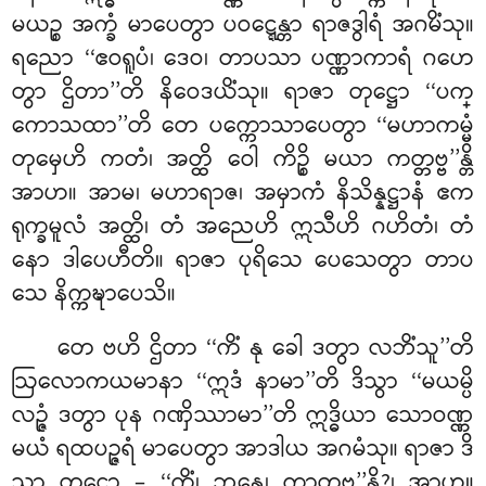
မယဉ္စ
အက္ခံ မာပေတွာ ပဝဋ္ဋေန္တာ ရာဇဒွါရံ အဂမိံသု။
ရညော ‘‘ဧဝရူပံ၊ ဒေဝ၊ တာပသာ ပဏ္ဏာကာရံ ဂဟေ
တွာ ဌိတာ’’တိ နိဝေဒယိံသု။ ရာဇာ တုဋ္ဌော ‘‘ပက္
ကောသထာ’’တိ တေ ပက္ကောသာပေတွာ ‘‘မဟာကမ္မံ
တုမှေဟိ ကတံ၊ အတ္ထိ ဝေါ ကိဉ္စိ မယာ ကတ္တဗ္ဗ’’န္တိ
အာဟ။ အာမ၊ မဟာရာဇ၊ အမှာကံ နိသိန္နဋ္ဌာနံ ဧက
ရုက္ခမူလံ အတ္ထိ၊ တံ အညေဟိ ဣသီဟိ ဂဟိတံ၊ တံ
နော ဒါပေဟီတိ။ ရာဇာ
ပုရိသေ ပေသေတွာ တာပ
သေ နိက္ကဍ္ဎာပေသိ။
တေ ဗဟိ ဌိတာ ‘‘ကိံ နု ခေါ ဒတွာ လဘိံသူ’’တိ
ဩလောကယမာနာ ‘‘ဣဒံ နာမာ’’တိ ဒိသွာ ‘‘မယမ္ပိ
လဉ္ဇံ ဒတွာ ပုန ဂဏှိဿာမာ’’တိ ဣဒ္ဓိယာ သောဝဏ္ဏ
မယံ ရထပဉ္ဇရံ မာပေတွာ အာဒါယ အဂမံသု။ ရာဇာ ဒိ
သွာ တုဋ္ဌော – ‘‘ကိံ၊ ဘန္တေ၊ ကာတဗ္ဗ’’န္တိ?၊ အာဟ။