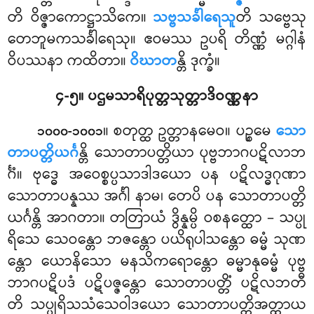
တိ ဝိဇ္ဇာကောဋ္ဌာသိကေ။
သဗ္ဗသင်္ခါရေသူ
တိ သဗ္ဗေသု
တေဘူမကသင်္ခါရေသု။ ဧဝမဿ ဥပရိ တိဏ္ဏံ မဂ္ဂါနံ
ဝိပဿနာ ကထိတာ။
ဝိဃာတ
န္တိ ဒုက္ခံ။
၄-၅။ ပဌမသာရိပုတ္တသုတ္တာဒိဝဏ္ဏနာ
။ စတုတ္ထ
ဥတ္တာနမေဝ။ ပဉ္စမေ
သော
၁၀၀၀-၁၀၀၁
တာပတ္တိယင်္ဂ
န္တိ သောတာပတ္တိယာ ပုဗ္ဗဘာဂပဋိလာဘ
င်္ဂံ။ ဗုဒ္ဓေ အဝေစ္စပ္ပသာဒါဒယော ပန ပဋိလဒ္ဓဂုဏာ
သောတာပန္နဿ အင်္ဂါ နာမ၊ တေပိ ပန သောတာပတ္တိ
ယင်္ဂန္တိ အာဂတာ။ တတြာယံ ဒွိန္နမ္ပိ ဝစနတ္ထော – သပ္ပု
ရိသေ သေဝန္တော ဘဇန္တော ပယိရုပါသန္တော ဓမ္မံ သုဏ
န္တော ယောနိသော မနသိကရောန္တော ဓမ္မာနုဓမ္မံ ပုဗ္ဗ
ဘာဂပဋိပဒံ ပဋိပဇ္ဇန္တော သောတာပတ္တိံ ပဋိလဘတီ
တိ သပ္ပုရိသသံသေဝါဒယော သောတာပတ္တိအတ္ထာယ