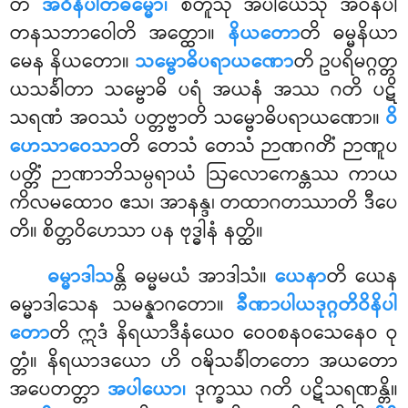
တိ
အဝိနိပါတဓမ္မော၊
စတူသု အပါယေသု အဝိနိပါ
တနသဘာဝေါတိ အတ္ထော။
နိယတော
တိ ဓမ္မနိယာ
မေန နိယတော။
သမ္ဗောဓိပရာယဏော
တိ ဥပရိမဂ္ဂတ္တ
ယသင်္ခါတာ သမ္ဗောဓိ ပရံ အယနံ အဿ ဂတိ ပဋိ
သရဏံ အဝဿံ ပတ္တဗ္ဗာတိ သမ္ဗောဓိပရာယဏော။
ဝိ
ဟေသာဝေသာ
တိ တေသံ တေသံ ဉာဏဂတိံ ဉာဏူပ
ပတ္တိံ ဉာဏာဘိသမ္ပရာယံ ဩလောကေန္တဿ ကာယ
ကိလမထောဝ ဧသ၊ အာနန္ဒ၊ တထာဂတဿာတိ ဒီပေ
တိ။ စိတ္တဝိဟေသာ ပန ဗုဒ္ဓါနံ နတ္ထိ။
ဓမ္မာဒါသ
န္တိ
ဓမ္မမယံ အာဒါသံ။
ယေနာ
တိ ယေန
ဓမ္မာဒါသေန သမန္နာဂတော။
ခီဏာပါယဒုဂ္ဂတိဝိနိပါ
တော
တိ ဣဒံ နိရယာဒီနံယေဝ ဝေဝစနဝသေနေဝ ဝု
တ္တံ။ နိရယာဒယော ဟိ ဝဍ္ဎိသင်္ခါတတော အယတော
အပေတတ္တာ
အပါယော၊
ဒုက္ခဿ ဂတိ ပဋိသရဏန္တိ။