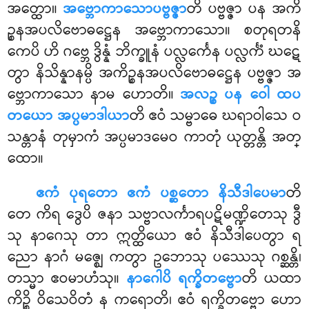
အတ္ထော။
အဗ္ဘောကာသော
ပဗ္ဗဇ္ဇာ
တိ ပဗ္ဗဇ္ဇာ ပန အကိ
ဉ္စနအပလိဗောဓဋ္ဌေန အဗ္ဘောကာသော။ စတုရတနိ
ကေပိ ဟိ ဂဗ္ဘေ ဒွိန္နံ ဘိက္ခူနံ ပလ္လင်္ကေန ပလ္လင်္ကံ ဃဋေ
တွာ နိသိန္နာနမ္ပိ အကိဉ္စနအပလိဗောဓဋ္ဌေန ပဗ္ဗဇ္ဇာ အ
ဗ္ဘောကာသော နာမ ဟောတိ။
အလဉ္စ ပန ဝေါ ထပ
တယော အပ္ပမာဒါယာ
တိ ဧဝံ သမ္ဗာဓေ ဃရာဝါသေ ဝ
သန္တာနံ တုမှာကံ အပ္ပမာဒမေဝ ကာတုံ ယုတ္တန္တိ အတ္
ထော။
ဧကံ ပုရတော ဧကံ ပစ္ဆတော နိသီဒါပေမာ
တိ
တေ ကိရ ဒွေပိ ဇနာ သဗ္ဗာလင်္ကာရပဋိမဏ္ဍိတေသု ဒွီ
သု နာဂေသု တာ ဣတ္ထိယော ဧဝံ နိသီဒါပေတွာ ရ
ညော နာဂံ မဇ္ဈေ ကတွာ ဥဘောသု ပဿေသု ဂစ္ဆန္တိ၊
တသ္မာ ဧဝမာဟံသု။
နာဂေါပိ ရက္ခိတဗ္ဗော
တိ ယထာ
ကိဉ္စိ ဝိသေဝိတံ န ကရောတိ၊ ဧဝံ ရက္ခိတဗ္ဗော ဟော