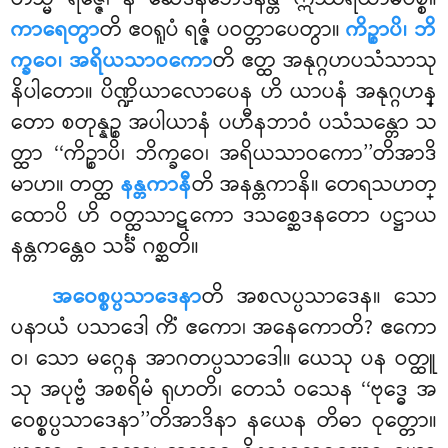
ကာရေတွာ
တိ ဧဝရူပံ ရဇ္ဇံ ပဝတ္တာပေတွာ။
ကိဉ္စာပိ၊ ဘိ
က္ခဝေ၊ အရိယသာဝကော
တိ ဧတ္ထ အနုဂ္ဂဟပသံသာသု
နိပါတော။ ပိဏ္ဍိယာလောပေန ဟိ ယာပနံ အနုဂ္ဂဟန္
တော စတုန္နဉ္စ အပါယာနံ ပဟီနဘာဝံ ပသံသန္တော သ
တ္ထာ ‘‘ကိဉ္စာပိ၊ ဘိက္ခဝေ၊ အရိယသာဝကော’’တိအာဒိ
မာဟ။ တတ္ထ
နန္တကာနီ
တိ အနန္တကာနိ။ တေရသဟတ္
ထောပိ ဟိ ဝတ္ထသာဋကော ဒသစ္ဆေဒနတော ပဋ္ဌာယ
နန္တကန္တေဝ သင်္ခံ ဂစ္ဆတိ။
အဝေစ္စပ္ပသာဒေနာ
တိ အစလပ္ပသာဒေန။ သော
ပနာယံ ပသာဒေါ ကိံ ဧကော၊ အနေကောတိ? ဧကော
ဝ၊ သော မဂ္ဂေန အာဂတပ္ပသာဒေါ။ ယေသု ပန ဝတ္ထူ
သု အပုဗ္ဗံ အစရိမံ ရုဟတိ၊ တေသံ ဝသေန ‘‘ဗုဒ္ဓေ အ
ဝေစ္စပ္ပသာဒေနာ’’တိအာဒိနာ နယေန တိဓာ ဝုတ္တော။