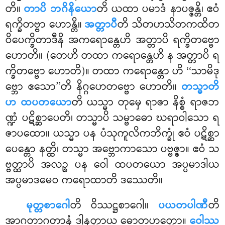
တိ။
တာပိ ဘဂိနိယော
တိ ယထာ ပမာဒံ နာပဇ္ဇန္တိ၊ ဧဝံ
ရက္ခိတဗ္ဗာ ဟောန္တိ။
အတ္တာပီ
တိ သိတဟသိတကထိတ
ဝိပေက္ခိတာဒီနိ အကရောန္တေဟိ
အတ္တာပိ ရက္ခိတဗ္ဗော
ဟောတိ။ (တေဟိ တထာ ကရောန္တေဟိ န အတ္တာပိ ရ
က္ခိတဗ္ဗော ဟောတိ)။ တထာ ကရောန္တော ဟိ ‘‘သာမိဒု
ဗ္ဘော ဧသော’’တိ နိဂ္ဂဟေတဗ္ဗော ဟောတိ။
တသ္မာတိ
ဟ ထပတယော
တိ ယသ္မာ တုမှေ ရာဇာ နိစ္စံ ရာဇဘ
ဏ္ဍံ ပဋိစ္ဆာပေတိ၊ တသ္မာပိ
သမ္ဗာဓော ဃရာဝါသော ရ
ဇာပထော။ ယသ္မာ ပန ပံသုကူလိကဘိက္ခုံ ဧဝံ ပဋိစ္ဆာ
ပေန္တော နတ္ထိ၊ တသ္မာ အဗ္ဘောကာသော ပဗ္ဗဇ္ဇာ။ ဧဝံ သ
ဗ္ဗတ္ထာပိ အလဉ္စ ပန ဝေါ ထပတယော အပ္ပမာဒါယ
အပ္ပမာဒမေဝ ကရောထာတိ ဒဿေတိ။
မုတ္တစာဂေါ
တိ ဝိဿဋ္ဌစာဂေါ။
ပယတပါဏီ
တိ
အာဂတာဂတာနံ ဒါနတ္ထာယ ဓောတဟတ္ထော။
ဝေါဿ