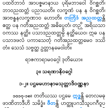
ပထဝိဘာဝံ အာပဇ္ဇမာနာယ ပုရိမဘာဝေါ ဝိဂစ္ဆတိ၊
ဘာဝညထတ္တံ ပညာယတိ။ လက္ခဏံ ပန န ဝိဂစ္ဆတိ၊
အာဗန္ဓနလက္ခဏာဝ ဟောတိ။
တတြိဒံ အညထတ္တ
န္တိ
ဧတ္ထ ပန ဂတိအညထတ္တံ အဓိပ္ပေတံ၊ တဉှိ အရိယသာ
ဝကဿ နတ္ထိ။ ပသာဒညထတ္တမ္ပိ နတ္ထိယေဝ၊ ဣဓ ပန
ပသာဒဖလံ ပကာသေတုံ ဂတိအညထတ္တမေဝ ဒဿိ
တံ။ သေသံ သဗ္ဗတ္ထ ဥတ္တာနမေဝါတိ။
ရာဇကာရာမဝဂ္ဂေါ ဒုတိယော။
၃။ သရဏာနိဝဂ္ဂေါ
၁-၂။ ပဌမမဟာနာမသုတ္တာဒိဝဏ္ဏနာ
။ တတိယဿ
ပဌမေ
ဣဒ္ဓ
န္တိ တေလမဓု
၁၀၁၇-၁၈
ဖာဏိတာဒီဟိ သမိဒ္ဓံ။
ဖီတ
န္တိ ဟတ္ထူပဂသီသူပဂဂီဝူပ