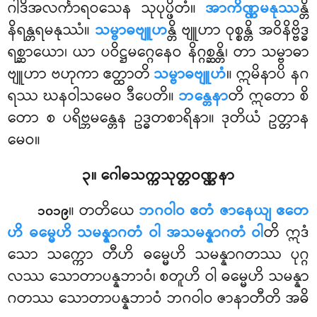
ဂါဒိအလင်္ကာရဝသေန သုပုပ္ဖိတံ။
အာကိဏ္ဏမနုဿ
န္တိ
နိရန္တရမနုဿံ။
သမ္ဗာဓဗျူဟ
န္တိ ဗျူဟာ ဝုစ္စန္တိ အဝိနိဗ္ဗိဒ္ဓ
ရစ္ဆာယော၊ ယာ ပဝိဋ္ဌမဂ္ဂေနေဝ နိဂ္ဂစ္ဆန္တိ၊ တာ သမ္ဗာဓာ
ဗျူဟာ ဗဟုကာ ဧတ္ထာတိ
သမ္ဗာဓဗျူဟံ
။ ဣမိနာပိ နဂ
ရဿ ဃနဝါသမေဝ ဒီပေတိ။
ဘန္တေနာ
တိ ဣတော စိ
တော စ ပရိဗ္ဘမန္တေန ဥဒ္ဓတစာရိနာ။ ဒုတိယံ ဥတ္တာန
မေဝ။
၃။ ဂေါဓသက္ကသုတ္တဝဏ္ဏနာ
။ တတိယေ
ဘဂဝါဝ ဧတံ ဇာနေယျ ဧတေ
၁၀၁၉
ဟိ ဓမ္မေဟိ သမန္နာဂတံ ဝါ အသမန္နာဂတံ ဝါ
တိ ဣဒံ
သော သက္ကော တီဟိ ဓမ္မေဟိ သမန္နာဂတဿ ပုဂ္ဂ
လဿ သောတာပန္နဘာဝံ၊ စတူဟိ ဝါ ဓမ္မေဟိ သမန္နာ
ဂတဿ သောတာပန္နဘာဝံ ဘဂဝါဝ ဇာနာတီတိ အဓိ