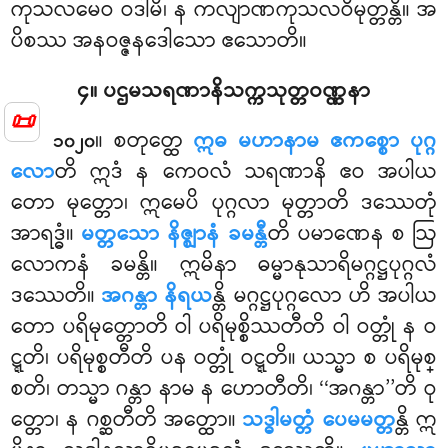
ကုသလမေဝ ဝဒါမိ၊ န ကလျာဏကုသလဝိမုတ္တန္တိ။ အ
ပိစဿ အနဝဇ္ဇနဒေါသော ဧသောတိ။
၄။ ပဌမသရဏာနိသက္ကသုတ္တဝဏ္ဏနာ
📜
။ စတုတ္ထေ
ဣဓ မဟာနာမ ဧကစ္စော ပုဂ္ဂ
၁၀၂၀
လော
တိ ဣဒံ န ကေဝလံ သရဏာနိ ဧဝ အပါယ
တော မုတ္တော၊ ဣမေပိ ပုဂ္ဂလာ မုတ္တာတိ ဒဿေတုံ
အာရဒ္ဓံ။
မတ္တသော နိဇ္ဈာနံ ခမန္တီ
တိ ပမာဏေန စ ဩ
လောကနံ ခမန္တိ။ ဣမိနာ ဓမ္မာနုသာရိမဂ္ဂဋ္ဌပုဂ္ဂလံ
ဒဿေတိ။
အဂန္တာ နိရယ
န္တိ မဂ္ဂဋ္ဌပုဂ္ဂလော ဟိ အပါယ
တော ပရိမုတ္တောတိ ဝါ ပရိမုစ္စိဿတီတိ ဝါ ဝတ္တုံ န ဝ
ဋ္ဋတိ၊ ပရိမုစ္စတီတိ ပန ဝတ္တုံ ဝဋ္ဋတိ။ ယသ္မာ စ ပရိမုစ္
စတိ၊ တသ္မာ ဂန္တာ နာမ န ဟောတီတိ၊ ‘‘အဂန္တာ’’တိ ဝု
တ္တော၊ န ဂစ္ဆတီတိ အတ္ထော။
သဒ္ဓါမတ္တံ ပေမမတ္တ
န္တိ ဣ