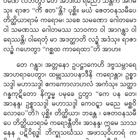
ပဏေ လဘိတွာ တေ အာဒါယ ရညော သန္တိကံ အဂမံ
သု။ ရာဇာ ‘‘ကိံ ဧတ’’န္တိ? ပုစ္ဆိ။ မယံ ဇေတဝနသမီပေ
တိတ္ထိယာရာမံ ကရောမ၊ သစေ သမဏော ဂေါတမော
ဝါ သမဏဿ ဂေါတမဿ သာဝကာ ဝါ အာဂန္တွာ ဝါ
ရေဿန္တိ၊ ဝါရေတုံ မာ အဒတ္ထာတိ လဉ္ဇံ အဒံသု။ ရာဇာ
လဉ္ဇံ ဂဟေတွာ ‘‘ဂစ္ဆထ ကာရေထာ’’တိ အာဟ။
တေ
ဂန္တွာ၊ အတ္တနော ဥပဋ္ဌာကေဟိ ဒဗ္ဗသမ္ဘာရေ
အာဟရာပေတွာ၊ ထမ္ဘုဿာပနာဒီနိ ကရောန္တာ၊ ဥစ္စာ
သဒ္ဒါ မဟာသဒ္ဒါ ဧကကောလာဟလံ အကံသု။ သတ္ထာ
ဂန္ဓကုဋိတော နိက္ခမ္မ ပမုခေ ဌတွာ ‘‘ကေ ပန တေ၊
အာနန္ဒ၊ ဥစ္စာသဒ္ဒါ မဟာသဒ္ဒါ ကေဝဋ္ဋာ မညေ မစ္ဆဝိ
လောပေ’’တိ?၊ ပုစ္ဆိ။ တိတ္ထိယာ၊ ဘန္တေ
၊ ဇေတဝနသမီ
ပေ တိတ္ထိယာရာမံ ကရောန္တီတိ။ အာနန္ဒ၊ ဣမေ သာသ
နေန ပဋိဝိရုဒ္ဓါ ဘိက္ခုသင်္ဃဿ အဖာသုဝိဟာရံ က