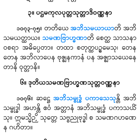
၃။ ပဌမကုလပုတ္တသုတ္တာဒိဝဏ္ဏနာ
။ တတိယေ
အဘိသမယာယာ
တိ အဘိ
၁၀၇၃-၇၅
သမယတ္ထာယ။
သမဏဗြာဟ္မဏာ
တိ စေတ္ထ သာသနာ
ဝစရာ
အဓိပ္ပေတာ။ တထာ စတုတ္ထပဉ္စမေသု၊ တေန
တေန အဘိလာပေန ဗုဇ္ဈနကာနံ ပန အဇ္ဈာသယေနေ
တာနိ ဝုတ္တာနိ။
၆။ ဒုတိယသမဏဗြာဟ္မဏသုတ္တဝဏ္ဏနာ
။ ဆဋ္ဌေ
အဘိသမ္ဗုဒ္ဓံ ပကာသေသု
န္တိ အဘိ
၁၀၇၆
သမ္ဗုဒ္ဓါ အဟန္တိ ဧဝံ အတ္တာနံ အဘိသမ္ဗုဒ္ဓံ ပကာသယိံ
သု။ ဣမသ္မိဉှိ သုတ္တေ သဗ္ဗညုဗုဒ္ဓါ စ သမဏဂဟဏေ
န ဂဟိတာ။