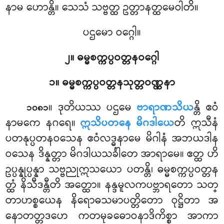
နာမ ဟောန္တိ။ သေသံ သဗ္ဗတ္ထ ဥတ္တာနတ္ထမေဝါတိ။
ပဌမော ဝဂ္ဂေါ။
၂။ ဓမ္မစက္ကပ္ပဝတ္တနဝဂ္ဂေါ
၁။ ဓမ္မစက္ကပ္ပဝတ္တနသုတ္တဝဏ္ဏနာ
။ ဒုတိယဿ
ပဌမေ
ဗာရာဏသိယ
န္တိ ဧဝံ
၁၀၈၁
နာမကေ နဂရေ။
ဣသိပတနေ မိဂဒါယေ
တိ ဣသီနံ
ပတနုပ္ပတနဝသေန ဧဝံလဒ္ဓနာမေ မိဂါနံ အဘယဒါန
ဝသေန ဒိန္နတ္တာ မိဂဒါယသင်္ခါတေ အာရာမေ။ ဧတ္ထ ဟိ
ဥပ္ပန္နုပ္ပန္နာ သဗ္ဗညုဣသယော ပတန္တိ၊ ဓမ္မစက္ကပ္ပဝတ္တန
တ္ထံ နိသီဒန္တီတိ အတ္ထော။ နန္ဒမူလကပဗ္ဘာရတော သတ္
တာဟစ္စယေန နိရောဓသမာပတ္တိတော ဝုဋ္ဌိတာ အ
နောတတ္တဒဟေ ကတမုခဓောဝနာဒိကိစ္စာ အာကာ