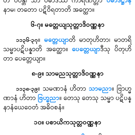
တံ ပိဝန္တိ၊ သာ ပမာဒဿ ကာရဏတ္တာ
ပမာဒဋ္ဌာနံ
နာမ၊ တတော ပဋိဝိရတာတိ အတ္ထော။
၆-၇။ မတ္တေယျသုတ္တာဒိဝဏ္ဏနာ
။
မတ္တေယျာ
တိ မာတုဟိတာ၊ မာတရိ
၁၁၃၆-၃၇
သမ္မာပဋိပန္နာတိ အတ္ထော။
ပေတ္တေယျာ
ဒီသု ပိတုဟိ
တာ ပေတ္တေယျာ။
၈-၉။ သာမညသုတ္တာဒိဝဏ္ဏနာ
။ သမဏာနံ
ဟိတာ
သာမညာ
။ ဗြာဟ္မ
၁၁၃၈-၃၉
ဏာနံ ဟိတာ
ဗြဟ္မညာ
။ တေသု တေသု သမ္မာ ပဋိပန္
နာနံယေဝေတံ အဓိဝစနံ။
၁၀။ ပစာယိကသုတ္တဝဏ္ဏနာ