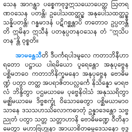
သေန အာဂန္တွာ ပစ္စေကဗုဒ္ဓဣသယောပေတ္ထ ဩတရ
ဏဝသေန ပတန္တိ၊ ဥပေါသထတ္ထဉ္စ အနုပေါသထတ္ထဉ္စ
သန္နိပတန္တိ၊ ဂန္ဓမာဒနံ ပဋိဂစ္ဆန္တာပိ တတောဝ ဥပ္ပတန္တီ
တိ ဣမိနာ ဣသီနံ ပတနုပ္ပတနဝသေန တံ ‘‘ဣသိပ
တန’’န္တိ ဝုစ္စတိ။
အာမန္တေသီ
တိ ဒီပင်္ကရပါဒမူလေ ကတာဘိနီဟာ
ရတော ပဋ္ဌာယ ပါရမိယော ပူရေန္တော အနုပုဗ္ဗေန
ပစ္ဆိမဘဝေ ကတာဘိနိက္ခမနော အနုပုဗ္ဗေန ဗောဓိမ
ဏ္ဍံ ပတွာ တတ္ထ အပရာဇိတပလ္လင်္ကေ နိသိန္နော မာရဗ
လံ ဘိန္ဒိတွာ ပဌမယာမေ ပုဗ္ဗေနိဝါသံ အနုဿရိတွာ
မဇ္ဈိမယာမေ ဒိဗ္ဗစက္ခုံ ဝိသောဓေတွာ ပစ္ဆိမယာမာဝ
သာနေ ဒသသဟဿိလောကဓာတုံ ဥန္နာဒေန္တော သဗ္ဗ
ညုတံ ပတွာ သတ္တ သတ္တာဟာနိ ဗောဓိမဏ္ဍေ ဝီတိနာ
မေတွာ မဟာဗြဟ္မုနာ အာယာစိတဓမ္မဒေသနော ဗုဒ္ဓ