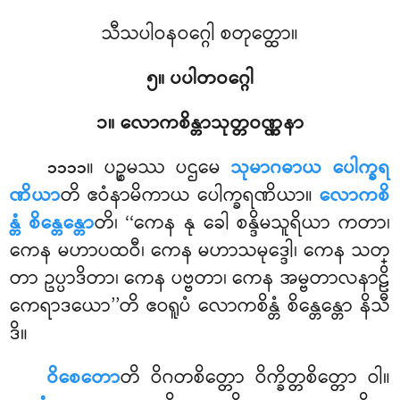
သီသပါဝနဝဂ္ဂေါ စတုတ္ထော။
၅။ ပပါတဝဂ္ဂေါ
၁။ လောကစိန္တာသုတ္တဝဏ္ဏနာ
။ ပဉ္စမဿ ပဌမေ
သုမာဂဓာယ ပေါက္ခရ
၁၁၁၁
ဏိယာ
တိ ဧဝံနာမိကာယ ပေါက္ခရဏိယာ။
လောကစိ
န္တံ စိန္တေန္တော
တိ၊ ‘‘ကေန နု ခေါ စန္ဒိမသူရိယာ ကတာ၊
ကေန မဟာပထဝီ၊ ကေန မဟာသမုဒ္ဒေါ၊ ကေန သတ္
တာ ဥပ္ပာဒိတာ၊ ကေန ပဗ္ဗတာ၊ ကေန အမ္ဗတာလနာဠိ
ကေရာဒယော’’တိ ဧဝရူပံ လောကစိန္တံ စိန္တေန္တော နိသီ
ဒိ။
ဝိစေတော
တိ
ဝိဂတစိတ္တော ဝိက္ခိတ္တစိတ္တော ဝါ။