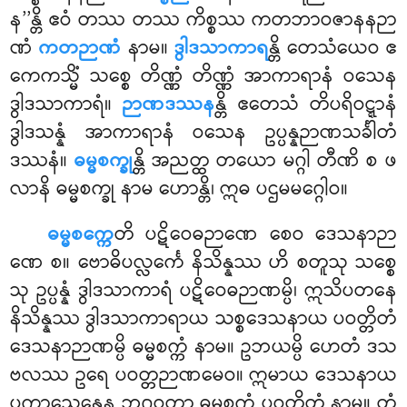
န’’န္တိ ဧဝံ တဿ တဿ ကိစ္စဿ ကတဘာဝဇာနနဉာ
ဏံ
ကတဉာဏံ
နာမ။
ဒွါဒသာကာရ
န္တိ တေသံယေဝ ဧ
ကေကသ္မိံ သစ္စေ တိဏ္ဏံ တိဏ္ဏံ အာကာရာနံ ဝသေန
ဒွါဒသာကာရံ။
ဉာဏဒဿန
န္တိ ဧတေသံ တိပရိဝဋ္ဋာနံ
ဒွါဒသန္နံ အာကာရာနံ ဝသေန ဥပ္ပန္နဉာဏသင်္ခါတံ
ဒဿနံ။
ဓမ္မစက္ခု
န္တိ အညတ္ထ
တယော မဂ္ဂါ တီဏိ စ ဖ
လာနိ ဓမ္မစက္ခု နာမ ဟောန္တိ၊ ဣဓ ပဌမမဂ္ဂေါဝ။
ဓမ္မစက္ကေ
တိ ပဋိဝေဓဉာဏေ စေဝ ဒေသနာဉာ
ဏေ စ။ ဗောဓိပလ္လင်္ကေ နိသိန္နဿ ဟိ စတူသု သစ္စေ
သု ဥပ္ပန္နံ ဒွါဒသာကာရံ ပဋိဝေဓဉာဏမ္ပိ၊ ဣသိပတနေ
နိသိန္နဿ ဒွါဒသာကာရာယ သစ္စဒေသနာယ ပဝတ္တိတံ
ဒေသနာဉာဏမ္ပိ ဓမ္မစက္ကံ နာမ။ ဥဘယမ္ပိ ဟေတံ ဒသ
ဗလဿ ဥရေ ပဝတ္တဉာဏမေဝ။ ဣမာယ
ဒေသနာယ
ပကာသေန္တေန ဘဂဝတာ ဓမ္မစက္ကံ ပဝတ္တိတံ နာမ။ တံ