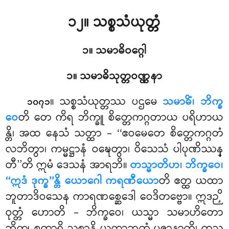
၁၂။ သစ္စသံယုတ္တံ
၁။ သမာဓိဝဂ္ဂေါ
၁။ သမာဓိသုတ္တဝဏ္ဏနာ
။ သစ္စသံယုတ္တဿ
ပဌမေ
သမာဓိံ၊ ဘိက္ခ
၁၀၇၁
ဝေ
တိ တေ ကိရ ဘိက္ခူ စိတ္တေကဂ္ဂတာယ ပရိဟာယ
န္တိ၊ အထ နေသံ သတ္ထာ – ‘‘ဧဝမေတေ စိတ္တေကဂ္ဂတံ
လဘိတွာ၊ ကမ္မဋ္ဌာနံ ဝဍ္ဎေတွာ၊ ဝိသေသံ ပါပုဏိဿန္
တီ’’တိ ဣမံ ဒေသနံ အာရဘိ။
တသ္မာတိဟ၊ ဘိက္ခဝေ၊
‘‘ဣဒံ ဒုက္ခ’’န္တိ ယောဂေါ ကရဏီယော
တိ ဧတ္ထ ယထာ
ဘူတာဒိဝသေန ကာရဏစ္ဆေဒေါ ဝေဒိတဗ္ဗော။ ဣဒဉှိ
ဝုတ္တံ ဟောတိ – ဘိက္ခဝေ၊ ယသ္မာ သမာဟိတော
ဘိက္ခု စတ္တာရိ သစ္စာနိ ယထာဘူတံ ပဇာနာတိ၊ တသ္