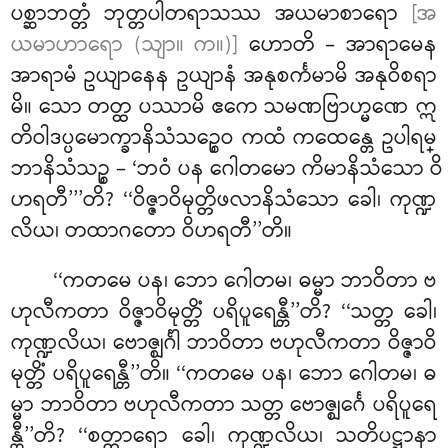
ပစ္ဆာဘတ္တံ ဘုတ္တပါတရာသဿ အယမာစာရော
[အ
ယမာဟာရော (သျာ။ က။)]
ဟောတိ – အာရာမေန
အာရာမံ ဥယျာနေန ဥယျာနံ အနုစင်္ကမာမိ အနုဝိစရာ
မိ။ သော တတ္ထ ပဿာမိ ဧကေ သမဏဗြာဟ္မဏေ ဣ
တိဝါဒပ္ပမောက္ခာနိသံသဉ္စေဝ ကထံ ကထေန္တေ ဥပါရမ္
ဘာနိသံသဉ္စ – ‘ဘဝံ ပန ဂေါတမော ကိမာနိသံသော ဝိ
ဟရတီ’’’တိ? ‘‘ဝိဇ္ဇာဝိမုတ္တိဖလာနိသံသော ခေါ၊ ကုဏ္ဍ
လိယ၊ တထာဂတော ဝိဟရတီ’’တိ။
‘‘ကတမေ ပန၊ ဘော ဂေါတမ၊ ဓမ္မာ ဘာဝိတာ ဗ
ဟုလီကတာ ဝိဇ္ဇာဝိမုတ္တိံ ပရိပူရေန္တီ’’တိ? ‘‘သတ္တ ခေါ၊
ကုဏ္ဍလိယ၊ ဗောဇ္ဈင်္ဂါ ဘာဝိတာ ဗဟုလီကတာ ဝိဇ္ဇာဝိ
မုတ္တိံ ပရိပူရေန္တီ’’တိ။ ‘‘ကတမေ ပန၊ ဘော ဂေါတမ၊ ဓ
မ္မာ ဘာဝိတာ ဗဟုလီကတာ သတ္တ ဗောဇ္ဈင်္ဂေ ပရိပူရေ
န္တီ’’တိ? ‘‘စတ္တာရော ခေါ၊ ကုဏ္ဍလိယ၊ သတိပဋ္ဌာနာ