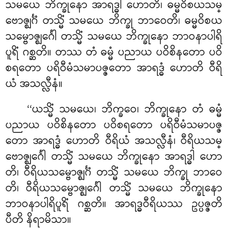
သမယေ ဘိက္ခုနော အာရဒ္ဓါ ဟောတိ၊ ဓမ္မဝိစယသမ္
ဗောဇ္ဈင်္ဂံ တသ္မိံ သမယေ ဘိက္ခု ဘာဝေတိ၊ ဓမ္မဝိစယ
သမ္ဗောဇ္ဈင်္ဂေါ တသ္မိံ သမယေ ဘိက္ခုနော ဘာဝနာပါရိ
ပူရိံ ဂစ္ဆတိ။ တဿ တံ ဓမ္မံ ပညာယ ပဝိစိနတော ပဝိ
စရတော ပရိဝီမံသမာပဇ္ဇတော အာရဒ္ဓံ ဟောတိ ဝီရိ
ယံ အသလ္လီနံ။
‘‘ယသ္မိံ သမယေ၊ ဘိက္ခဝေ၊ ဘိက္ခုနော တံ ဓမ္မံ
ပညာယ ပဝိစိနတော ပဝိစရတော ပရိဝီမံသမာပဇ္ဇ
တော အာရဒ္ဓံ ဟောတိ ဝီရိယံ အသလ္လီနံ၊ ဝီရိယသမ္
ဗောဇ္ဈင်္ဂေါ တသ္မိံ သမယေ ဘိက္ခုနော အာရဒ္ဓါ ဟော
တိ၊ ဝီရိယသမ္ဗောဇ္ဈင်္ဂံ တသ္မိံ သမယေ ဘိက္ခု ဘာဝေ
တိ၊ ဝီရိယသမ္ဗောဇ္ဈင်္ဂေါ တသ္မိံ သမယေ ဘိက္ခုနော
ဘာဝနာပါရိပူရိံ ဂစ္ဆတိ။ အာရဒ္ဓဝီရိယဿ ဥပ္ပဇ္ဇတိ
ပီတိ နိရာမိသာ။