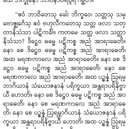
ယေ ဘိက္ခုနော ဘာဝနာပါရိပူရိံ ဂစ္ဆတိ။
‘‘ဧဝံ ဘာဝိတေသု ခေါ၊ ဘိက္ခဝေ၊ သတ္တသု သမ္
ဗောဇ္ဈင်္ဂေသု ဧဝံ ဗဟုလီကတေသု သတ္တ ဖလာ သတ္
တာနိသံသာ ပါဋိကင်္ခါ။ ကတမေ သတ္တ ဖလာ
သတ္တာ
နိသံသာ? ဒိဋ္ဌေဝ ဓမ္မေ ပဋိကစ္စ အညံ အာရာဓေတိ။
နော စေ ဒိဋ္ဌေဝ ဓမ္မေ ပဋိကစ္စ အညံ အာရာဓေတိ၊
အထ မရဏကာလေ အညံ အာရာဓေတိ။ နော စေ ဒိ
ဋ္ဌေဝ ဓမ္မေ ပဋိကစ္စ အညံ အာရာဓေတိ၊ နော စေ
မရဏကာလေ အညံ အာရာဓေတိ၊ အထ ပဉ္စန္နံ ဩရမ္
ဘာဂိယာနံ သံယောဇနာနံ ပရိက္ခယာ အန္တရာပရိနိဗ္ဗာ
ယီ ဟောတိ။ နော စေ ဒိဋ္ဌေဝ ဓမ္မေ ပဋိကစ္စ အညံ အာ
ရာဓေတိ၊ နော စေ မရဏကာလေ အညံ အာရာဓေ
တိ၊ နော စေ ပဉ္စန္နံ ဩရမ္ဘာဂိယာနံ သံယောဇနာနံ ပရိ
က္ခယာ အန္တရာပရိနိဗ္ဗာယီ ဟောတိ၊ အထ ပဉ္စန္နံ ဩရမ္