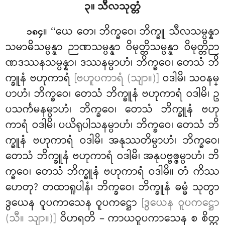
၃။ သီလသုတ္တံ
။ ‘‘ယေ တေ၊ ဘိက္ခဝေ၊ ဘိက္ခူ သီလသမ္ပန္နာ
၁၈၄
သမာဓိသမ္ပန္နာ ဉာဏသမ္ပန္နာ ဝိမုတ္တိသမ္ပန္နာ
ဝိမုတ္တိဉာ
ဏဒဿနသမ္ပန္နာ၊ ဒဿနမ္ပာဟံ၊ ဘိက္ခဝေ၊ တေသံ ဘိ
က္ခူနံ ဗဟုကာရံ
[ဗဟူပကာရံ (သျာ။)]
ဝဒါမိ၊ သဝနမ္
ပာဟံ၊ ဘိက္ခဝေ၊ တေသံ ဘိက္ခူနံ ဗဟုကာရံ ဝဒါမိ၊ ဥ
ပသင်္ကမနမ္ပာဟံ၊ ဘိက္ခဝေ၊ တေသံ ဘိက္ခူနံ ဗဟု
ကာရံ ဝဒါမိ၊ ပယိရုပါသနမ္ပာဟံ၊ ဘိက္ခဝေ၊ တေသံ ဘိ
က္ခူနံ ဗဟုကာရံ ဝဒါမိ၊ အနုဿတိမ္ပာဟံ၊ ဘိက္ခဝေ၊
တေသံ ဘိက္ခူနံ ဗဟုကာရံ ဝဒါမိ၊ အနုပဗ္ဗဇ္ဇမ္ပာဟံ၊ ဘိ
က္ခဝေ၊ တေသံ ဘိက္ခူနံ ဗဟုကာရံ ဝဒါမိ။ တံ ကိဿ
ဟေတု? တထာရူပါနံ၊ ဘိက္ခဝေ၊ ဘိက္ခူနံ ဓမ္မံ သုတွာ
ဒွယေန ဝူပကာသေန ဝူပကဋ္ဌော
[ဒွယေန ဝူပကဋ္ဌော
(သီ။ သျာ။)]
ဝိဟရတိ – ကာယဝူပကာသေန စ စိတ္တ