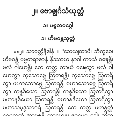
၂။ ဗောဇ္ဈင်္ဂသံယုတ္တံ
၁။ ပဗ္ဗတဝဂ္ဂေါ
၁။ ဟိမဝန္တသုတ္တံ
။ သာဝတ္ထိနိဒါနံ
။ ‘‘သေယျထာပိ၊ ဘိက္ခဝေ၊
၁၈၂
ဟိမဝန္တံ
ပဗ္ဗတရာဇာနံ နိဿာယ နာဂါ ကာယံ ဝဍ္ဎေန္တိ၊
ဗလံ ဂါဟေန္တိ၊ တေ တတ္ထ ကာယံ ဝဍ္ဎေတွာ ဗလံ ဂါ
ဟေတွာ ကုသောဗ္ဘေ ဩတရန္တိ၊ ကုသောဗ္ဘေ ဩတရိ
တွာ မဟာသောဗ္ဘေ ဩတရန္တိ၊ မဟာသောဗ္ဘေ ဩတရိ
တွာ ကုန္နဒိယော ဩတရန္တိ၊ ကုန္နဒိယော ဩတရိတွာ
မဟာနဒိယော ဩတရန္တိ၊ မဟာနဒိယော ဩတရိတွာ
မဟာသမုဒ္ဒသာဂရံ ဩတရန္တိ၊ တေ တတ္ထ မဟန္တတ္တံ
ဝေပုလ္လတ္တံ အာပဇ္ဇန္တိ ကာယေန၊ ဧဝမေဝ ခေါ၊ ဘိက္ခ