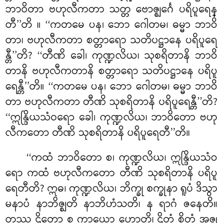
ဘာဝိတာ ဗဟုလီကတာ သတ္တ ဗောဇ္ဈင်္ဂေ ပရိပူရေန္
တီ’’တိ
။ ‘‘ကတမေ ပန၊ ဘော ဂေါတမ၊ ဓမ္မာ ဘာဝိ
တာ၊ ဗဟုလီကတာ စတ္တာရော သတိပဋ္ဌာနေ ပရိပူရေ
န္တီ’’တိ? ‘‘တီဏိ ခေါ၊ ကုဏ္ဍလိယ၊ သုစရိတာနိ ဘာဝိ
တာနိ ဗဟုလီကတာနိ စတ္တာရော သတိပဋ္ဌာနေ ပရိပူ
ရေန္တီ’’တိ။ ‘‘ကတမေ ပန၊ ဘော ဂေါတမ၊ ဓမ္မာ ဘာဝိ
တာ ဗဟုလီကတာ တီဏိ သုစရိတာနိ ပရိပူရေန္တီ’’တိ?
‘‘ဣန္ဒြိယသံဝရော
ခေါ၊ ကုဏ္ဍလိယ၊ ဘာဝိတော ဗဟု
လီကတော တီဏိ သုစရိတာနိ ပရိပူရေတီ’’တိ။
‘‘ကထံ ဘာဝိတော စ၊ ကုဏ္ဍလိယ၊ ဣန္ဒြိယသံဝ
ရော ကထံ ဗဟုလီကတော တီဏိ သုစရိတာနိ ပရိပူ
ရေတီတိ? ဣဓ၊ ကုဏ္ဍလိယ၊ ဘိက္ခု စက္ခုနာ ရူပံ ဒိသွာ
မနာပံ နာဘိဇ္ဈတိ နာဘိဟံသတိ၊ န ရာဂံ ဇနေတိ။
တဿ ဌိတော စ ကာယော ဟောတိ၊ ဌိတံ စိတ္တံ အဇ္ဈ