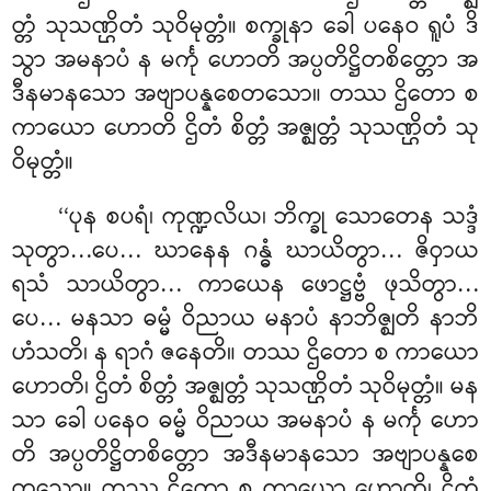
တ္တံ သုသဏ္ဌိတံ သုဝိမုတ္တံ။ စက္ခုနာ ခေါ ပနေဝ ရူပံ ဒိ
သွာ အမနာပံ န မင်္ကု ဟောတိ အပ္ပတိဋ္ဌိတစိတ္တော အ
ဒီနမာနသော အဗျာပန္နစေတသော။ တဿ ဌိတော စ
ကာယော ဟောတိ ဌိတံ စိတ္တံ အဇ္ဈတ္တံ သုသဏ္ဌိတံ သု
ဝိမုတ္တံ။
‘‘ပုန
စပရံ၊ ကုဏ္ဍလိယ၊ ဘိက္ခု သောတေန သဒ္ဒံ
သုတွာ…ပေ…
ဃာနေန ဂန္ဓံ ဃာယိတွာ… ဇိဝှာယ
ရသံ သာယိတွာ… ကာယေန ဖောဋ္ဌဗ္ဗံ ဖုသိတွာ…
ပေ… မနသာ ဓမ္မံ ဝိညာယ မနာပံ နာဘိဇ္ဈတိ နာဘိ
ဟံသတိ၊ န ရာဂံ ဇနေတိ။ တဿ ဌိတော စ ကာယော
ဟောတိ၊ ဌိတံ စိတ္တံ အဇ္ဈတ္တံ သုသဏ္ဌိတံ သုဝိမုတ္တံ။ မန
သာ ခေါ ပနေဝ ဓမ္မံ ဝိညာယ အမနာပံ န မင်္ကု ဟော
တိ အပ္ပတိဋ္ဌိတစိတ္တော အဒီနမာနသော အဗျာပန္နစေ
တသော။ တဿ ဌိတော စ ကာယော ဟောတိ၊ ဌိတံ