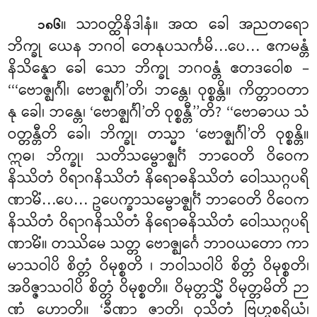
။ သာဝတ္ထိနိဒါနံ။ အထ ခေါ အညတရော
၁၈၆
ဘိက္ခု ယေန ဘဂဝါ တေနုပသင်္ကမိ…ပေ… ဧကမန္တံ
နိသိန္နော ခေါ သော ဘိက္ခု ဘဂဝန္တံ ဧတဒဝေါစ –
‘‘‘ဗောဇ္ဈင်္ဂါ၊ ဗောဇ္ဈင်္ဂါ’တိ၊ ဘန္တေ၊ ဝုစ္စန္တိ။ ကိတ္တာဝတာ
နု ခေါ၊ ဘန္တေ၊ ‘ဗောဇ္ဈင်္ဂါ’တိ ဝုစ္စန္တီ’’တိ? ‘‘ဗောဓာယ သံ
ဝတ္တန္တီတိ ခေါ၊ ဘိက္ခု၊ တသ္မာ ‘ဗောဇ္ဈင်္ဂါ’တိ ဝုစ္စန္တိ။
ဣဓ၊ ဘိက္ခု၊ သတိသမ္ဗောဇ္ဈင်္ဂံ ဘာဝေတိ ဝိဝေက
နိဿိတံ ဝိရာဂနိဿိတံ နိရောဓနိဿိတံ ဝေါဿဂ္ဂပရိ
ဏာမိံ…ပေ… ဥပေက္ခာသမ္ဗောဇ္ဈင်္ဂံ ဘာဝေတိ ဝိဝေက
နိဿိတံ ဝိရာဂနိဿိတံ နိရောဓနိဿိတံ ဝေါဿဂ္ဂပရိ
ဏာမိံ။ တဿိမေ သတ္တ ဗောဇ္ဈင်္ဂေ ဘာဝယတော ကာ
မာသဝါပိ စိတ္တံ ဝိမုစ္စတိ
၊ ဘဝါသဝါပိ စိတ္တံ ဝိမုစ္စတိ၊
အဝိဇ္ဇာသဝါပိ စိတ္တံ ဝိမုစ္စတိ။ ဝိမုတ္တသ္မိံ ဝိမုတ္တမိတိ ဉာ
ဏံ ဟောတိ။ ‘ခီဏာ ဇာတိ၊ ဝုသိတံ ဗြဟ္မစရိယံ၊