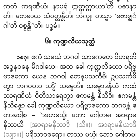
ကတံ ကရဏီယံ၊ နာပရံ ဣတ္ထတ္တာယာ’တိ ပဇာနာ
တိ။ ဗောဓာယ သံဝတ္တန္တီတိ၊ ဘိက္ခု၊ တသ္မာ ‘ဗောဇ္ဈင်္
ဂါ’တိ ဝုစ္စန္တီ’’တိ။ ပဉ္စမံ။
၆။ ကုဏ္ဍလိယသုတ္တံ
။ ဧကံ
သမယံ ဘဂဝါ သာကေတေ ဝိဟရတိ
၁၈၇
အဉ္ဇနဝနေ မိဂဒါယေ။ အထ ခေါ ကုဏ္ဍလိယော ပရိဗ္
ဗာဇကော ယေန ဘဂဝါ တေနုပသင်္ကမိ၊ ဥပသင်္ကမိ
တွာ ဘဂဝတာ သဒ္ဓိံ သမ္မောဒိ။ သမ္မောဒနီယံ ကထံ
သာရဏီယံ ဝီတိသာရေတွာ ဧကမန္တံ နိသီဒိ။ ဧကမန္တံ
နိသိန္နော ခေါ ကုဏ္ဍလိယော ပရိဗ္ဗာဇကော ဘဂဝန္တံ ဧ
တဒဝေါစ – ‘‘အဟမသ္မိ၊ ဘော ဂေါတမ၊ အာရာမ
နိဿယီ
[အာရာမနိသာဒီ (သီ။)၊ အာရာမနိယာဒီ
(သျာ။)]
ပရိသာဝစရော။ တဿ မယှံ၊ ဘော ဂေါတမ၊