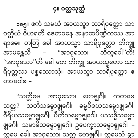
၄။ ဝတ္ထသုတ္တံ
။ ဧကံ သမယံ အာယသ္မာ သာရိပုတ္တော သာ
၁၈၅
ဝတ္ထိယံ ဝိဟရတိ ဇေတဝနေ အနာထပိဏ္ဍိကဿ အာ
ရာမေ။ တတြ ခေါ အာယသ္မာ သာရိပုတ္တော ဘိက္ခူ
အာမန္တေသိ – ‘‘အာဝုသော၊ ဘိက္ခဝေါ’’တိ!
‘‘အာဝုသော’’တိ
ခေါ တေ ဘိက္ခူ အာယသ္မတော သာ
ရိပုတ္တဿ ပစ္စဿောသုံ။ အာယသ္မာ သာရိပုတ္တော ဧ
တဒဝေါစ –
‘‘သတ္တိမေ၊ အာဝုသော၊ ဗောဇ္ဈင်္ဂါ။ ကတမေ
သတ္တ? သတိသမ္ဗောဇ္ဈင်္ဂေါ၊ ဓမ္မဝိစယသမ္ဗောဇ္ဈင်္ဂေါ၊
ဝီရိယသမ္ဗောဇ္ဈင်္ဂေါ၊ ပီတိသမ္ဗောဇ္ဈင်္ဂေါ၊ ပဿဒ္ဓိသမ္ဗော
ဇ္ဈင်္ဂေါ၊ သမာဓိသမ္ဗောဇ္ဈင်္ဂေါ၊ ဥပေက္ခာသမ္ဗောဇ္ဈင်္ဂေါ –
ဣမေ ခေါ၊ အာဝုသော၊ သတ္တ ဗောဇ္ဈင်္ဂါ။ ဣမေသံ ခွာ