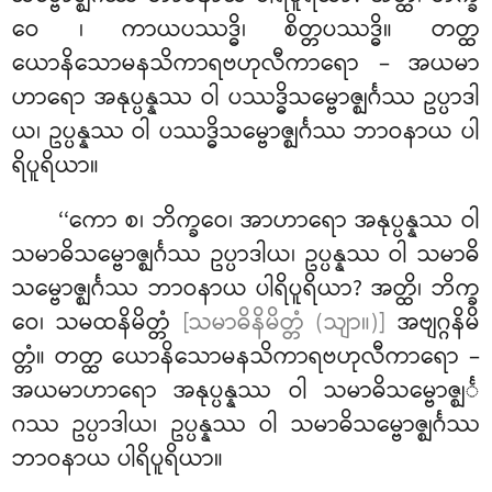
ဝေ
၊ ကာယပဿဒ္ဓိ၊ စိတ္တပဿဒ္ဓိ။ တတ္ထ
ယောနိသောမနသိကာရဗဟုလီကာရော – အယမာ
ဟာရော အနုပ္ပန္နဿ ဝါ ပဿဒ္ဓိသမ္ဗောဇ္ဈင်္ဂဿ ဥပ္ပာဒါ
ယ၊ ဥပ္ပန္နဿ ဝါ ပဿဒ္ဓိသမ္ဗောဇ္ဈင်္ဂဿ ဘာဝနာယ ပါ
ရိပူရိယာ။
‘‘ကော စ၊ ဘိက္ခဝေ၊ အာဟာရော အနုပ္ပန္နဿ ဝါ
သမာဓိသမ္ဗောဇ္ဈင်္ဂဿ ဥပ္ပာဒါယ၊ ဥပ္ပန္နဿ ဝါ သမာဓိ
သမ္ဗောဇ္ဈင်္ဂဿ ဘာဝနာယ ပါရိပူရိယာ? အတ္ထိ၊ ဘိက္ခ
ဝေ၊ သမထနိမိတ္တံ
[သမာဓိနိမိတ္တံ (သျာ။)]
အဗျဂ္ဂနိမိ
တ္တံ။ တတ္ထ ယောနိသောမနသိကာရဗဟုလီကာရော –
အယမာဟာရော အနုပ္ပန္နဿ ဝါ သမာဓိသမ္ဗောဇ္ဈင်္
ဂဿ ဥပ္ပာဒါယ၊ ဥပ္ပန္နဿ ဝါ သမာဓိသမ္ဗောဇ္ဈင်္ဂဿ
ဘာဝနာယ ပါရိပူရိယာ။