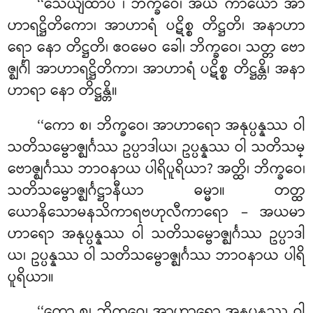
‘‘သေယျထာပိ
၊ ဘိက္ခဝေ၊ အယံ ကာယော အာ
ဟာရဋ္ဌိတိကော၊ အာဟာရံ ပဋိစ္စ
တိဋ္ဌတိ၊ အနာဟာ
ရော နော တိဋ္ဌတိ၊ ဧဝမေဝ ခေါ၊ ဘိက္ခဝေ၊ သတ္တ ဗော
ဇ္ဈင်္ဂါ အာဟာရဋ္ဌိတိကာ၊ အာဟာရံ ပဋိစ္စ တိဋ္ဌန္တိ၊ အနာ
ဟာရာ နော တိဋ္ဌန္တိ။
‘‘ကော စ၊ ဘိက္ခဝေ၊ အာဟာရော အနုပ္ပန္နဿ ဝါ
သတိသမ္ဗောဇ္ဈင်္ဂဿ ဥပ္ပာဒါယ၊ ဥပ္ပန္နဿ ဝါ သတိသမ္
ဗောဇ္ဈင်္ဂဿ ဘာဝနာယ ပါရိပူရိယာ? အတ္ထိ၊ ဘိက္ခဝေ၊
သတိသမ္ဗောဇ္ဈင်္ဂဋ္ဌာနီယာ ဓမ္မာ။ တတ္ထ
ယောနိသောမနသိကာရဗဟုလီကာရော – အယမာ
ဟာရော အနုပ္ပန္နဿ ဝါ သတိသမ္ဗောဇ္ဈင်္ဂဿ ဥပ္ပာဒါ
ယ၊ ဥပ္ပန္နဿ ဝါ သတိသမ္ဗောဇ္ဈင်္ဂဿ ဘာဝနာယ ပါရိ
ပူရိယာ။
‘‘ကော
စ၊ ဘိက္ခဝေ၊ အာဟာရော အနုပ္ပန္နဿ ဝါ