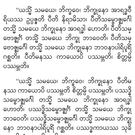
‘‘ယသ္မိံ သမယေ၊ ဘိက္ခဝေ၊ ဘိက္ခုနော အာရဒ္ဓဝီ
ရိယဿ ဥပ္ပဇ္ဇတိ ပီတိ
နိရာမိသာ၊ ပီတိသမ္ဗောဇ္ဈင်္ဂေါ
တသ္မိံ သမယေ ဘိက္ခုနော အာရဒ္ဓါ ဟောတိ၊ ပီတိသမ္
ဗောဇ္ဈင်္ဂံ တသ္မိံ သမယေ ဘိက္ခု ဘာဝေတိ၊ ပီတိသမ္
ဗောဇ္ဈင်္ဂေါ တသ္မိံ သမယေ ဘိက္ခုနော ဘာဝနာပါရိပူရိံ
ဂစ္ဆတိ။ ပီတိမနဿ ကာယောပိ ပဿမ္ဘတိ၊ စိတ္တမ္ပိ
ပဿမ္ဘတိ။
‘‘ယသ္မိံ
သမယေ၊ ဘိက္ခဝေ၊ ဘိက္ခုနော ပီတိမ
နဿ ကာယောပိ ပဿမ္ဘတိ စိတ္တမ္ပိ ပဿမ္ဘတိ၊ ပဿဒ္ဓိ
သမ္ဗောဇ္ဈင်္ဂေါ တသ္မိံ သမယေ ဘိက္ခုနော အာရဒ္ဓါ
ဟောတိ၊ ပဿဒ္ဓိသမ္ဗောဇ္ဈင်္ဂံ တသ္မိံ သမယေ ဘိက္ခု
ဘာဝေတိ၊ ပဿဒ္ဓိသမ္ဗောဇ္ဈင်္ဂေါ တသ္မိံ သမယေ ဘိက္ခု
နော ဘာဝနာပါရိပူရိံ
ဂစ္ဆတိ။ ပဿဒ္ဓကာယဿ သုခိ