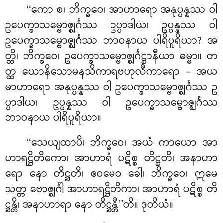
‘‘ကော
စ၊ ဘိက္ခဝေ၊ အာဟာရော အနုပ္ပန္နဿ ဝါ
ဥပေက္ခာသမ္ဗောဇ္ဈင်္ဂဿ ဥပ္ပာဒါယ၊ ဥပ္ပန္နဿ ဝါ
ဥပေက္ခာသမ္ဗောဇ္ဈင်္ဂဿ ဘာဝနာယ ပါရိပူရိယာ? အ
တ္ထိ၊ ဘိက္ခဝေ၊ ဥပေက္ခာသမ္ဗောဇ္ဈင်္ဂဋ္ဌာနီယာ ဓမ္မာ။ တ
တ္ထ ယောနိသောမနသိကာရဗဟုလီကာရော – အယ
မာဟာရော အနုပ္ပန္နဿ ဝါ ဥပေက္ခာသမ္ဗောဇ္ဈင်္ဂဿ ဥ
ပ္ပာဒါယ၊ ဥပ္ပန္နဿ ဝါ ဥပေက္ခာသမ္ဗောဇ္ဈင်္ဂဿ
ဘာဝနာယ ပါရိပူရိယာ။
‘‘သေယျထာပိ၊ ဘိက္ခဝေ၊ အယံ ကာယော အာ
ဟာရဋ္ဌိတိကော၊ အာဟာရံ ပဋိစ္စ တိဋ္ဌတိ၊ အနာဟာ
ရော နော တိဋ္ဌတိ၊ ဧဝမေဝ ခေါ၊ ဘိက္ခဝေ၊ ဣမေ
သတ္တ ဗောဇ္ဈင်္ဂါ အာဟာရဋ္ဌိတိကာ၊ အာဟာရံ ပဋိစ္စ တိ
ဋ္ဌန္တိ၊ အနာဟာရာ နော တိဋ္ဌန္တီ’’တိ။ ဒုတိယံ။