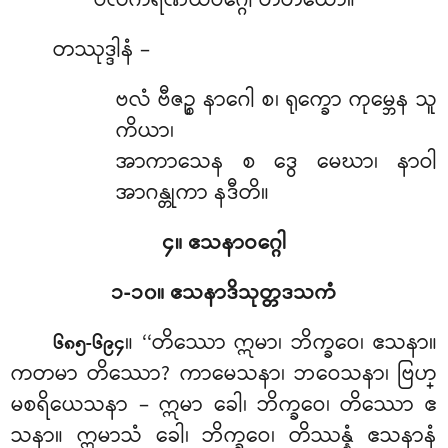
ဗလကရဏီယဝဂ္ဂေါ တတိယော။
တဿုဒ္ဒါနံ –
ဗလံ ဗီဇဉ္စ နာဂေါ စ၊ ရုက္ခော ကုမ္ဘေန သူ
ကိယာ၊
အာကာသေန စ ဒွေ မေဃာ၊ နာဝါ
အာဂန္တုကာ နဒီတိ။
၄။ ဧသနာဝဂ္ဂေါ
၁-၁၀။ ဧသနာဒိသုတ္တဒသကံ
။ ‘‘တိဿော ဣမာ၊ ဘိက္ခဝေ၊ ဧသနာ။
၆၈၅-၆၉၄
ကတမာ တိဿော? ကာမေသနာ၊ ဘဝေသနာ၊ ဗြဟ္
မစရိယေသနာ – ဣမာ ခေါ၊ ဘိက္ခဝေ၊ တိဿော ဧ
သနာ။ ဣမာသံ
ခေါ၊ ဘိက္ခဝေ၊ တိဿန္နံ ဧသနာနံ