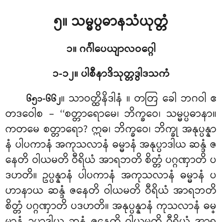
၅။ သမ္မပ္ပဓာနသံယုတ္တံ
၁။ ဂင်္ဂါပေယျာလဝဂ္ဂေါ
၁-၁၂။ ပါစီနာဒိသုတ္တဒွါဒသကံ
။ သာဝတ္ထိနိဒါနံ
။ တတြ ခေါ ဘဂဝါ ဧ
၆၅၁-၆၆၂
တဒဝေါစ – ‘‘စတ္တာရောမေ၊ ဘိက္ခဝေ၊ သမ္မပ္ပဓာနာ။
ကတမေ စတ္တာရော? ဣဓ၊ ဘိက္ခဝေ၊ ဘိက္ခု အနုပ္ပန္နာ
နံ ပါပကာနံ အကုသလာနံ
ဓမ္မာနံ အနုပ္ပာဒါယ ဆန္ဒံ ဇ
နေတိ ဝါယမတိ ဝီရိယံ အာရဘတိ စိတ္တံ ပဂ္ဂဏှာတိ ပ
ဒဟတိ။ ဥပ္ပန္နာနံ ပါပကာနံ အကုသလာနံ ဓမ္မာနံ ပ
ဟာနာယ ဆန္ဒံ ဇနေတိ ဝါယမတိ ဝီရိယံ အာရဘတိ
စိတ္တံ ပဂ္ဂဏှာတိ ပဒဟတိ။ အနုပ္ပန္နာနံ ကုသလာနံ ဓမ္
မာနံ ဥပ္ပာဒါယ ဆန္ဒံ ဇနေတိ ဝါယမတိ ဝီရိယံ အာရ