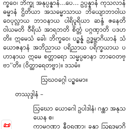
က္ခဝေ၊ ဘိက္ခု အနုပ္ပန္နာနံ…ပေ… ဥပ္ပန္နာနံ ကုသလာနံ
ဓမ္မာနံ ဌိတိယာ အသမ္မောသာယ ဘိယျောဘာဝါယ
ဝေပုလ္လာယ ဘာဝနာယ ပါရိပူရိယာ ဆန္ဒံ ဇနေတိ
ဝါယမတိ ဝီရိယံ အာရဘတိ စိတ္တံ ပဂ္ဂဏှာတိ ပဒဟ
တိ။ ဣမေသံ ခေါ၊ ဘိက္ခဝေ၊ ပဉ္စန္နံ ဥဒ္ဓမ္ဘာဂိယာနံ သံ
ယောဇနာနံ အဘိညာယ ပရိညာယ ပရိက္ခယာယ ပ
ဟာနာယ ဣမေ စတ္တာရော သမ္မပ္ပဓာနာ ဘာဝေတဗ္
ဗာ’’တိ။ (ဝိတ္ထာရေတဗ္ဗာ)။ ဒသမံ။
ဩဃဝဂ္ဂေါ ပဉ္စမော။
တဿုဒ္ဒါနံ –
ဩဃော ယောဂေါ ဥပါဒါနံ၊ ဂန္ထာ အနုသ
ယေန စ၊
📜
ကာမဂုဏာ နီဝရဏာ၊ ခန္ဓာ ဩရုဒ္ဓမ္ဘာဂိ