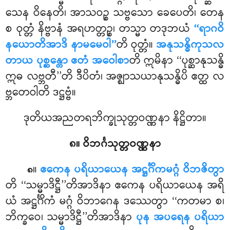
သေန ဝိနေတိ၊ အာသဝဉ္စ သဗ္ဗသော ခေပေတိ၊ တေန
စ ဝုတ္တံ နိဗ္ဗာနံ အရဟတ္တဉ္စ၊ တသ္မာ တဒုဘယံ
‘‘ရာဂဝိ
နယောတိအာဒိ နာမမေဝါ’’
တိ ဝုတ္တံ။
အနုသန္ဓိကုသလ
တာယ ပုစ္ဆန္တော ဧတံ အဝေါစာ
တိ ဣမိနာ ‘‘ပုစ္ဆာနုသန္ဓိ
ဣဓ လဗ္ဘတီ’’တိ ဒီပိတံ၊ အဇ္ဈာသယာနုသန္ဓိပိ ဧတ္ထ လ
ဗ္ဘတေဝါတိ ဒဋ္ဌဗ္ဗံ။
ဒုတိယအညတရဘိက္ခုသုတ္တဝဏ္ဏနာ နိဋ္ဌိတာ။
၈။ ဝိဘင်္ဂသုတ္တဝဏ္ဏနာ
။
ဧကေန ပရိယာယေန အဋ္ဌင်္ဂိကမဂ္ဂံ ဝိဘဇိတွာ
၈
တိ ‘‘သမ္မာဒိဋ္ဌီ’’တိအာဒိနာ ဧကေန ပရိယာယေန အရိ
ယံ အဋ္ဌင်္ဂိကံ မဂ္ဂံ ဝိဘာဂေန ဒဿေတွာ ‘‘ကတမာ စ၊
ဘိက္ခဝေ၊ သမ္မာဒိဋ္ဌီ’’တိအာဒိနာ
ပုန အပရေန ပရိယာ