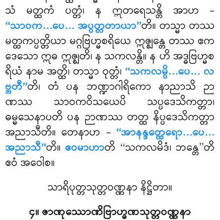
သံ မတ္ထကံ ပတ္တံ၊ န ဣတရေသန္တိ အာဟ –
‘‘သာဝက…ပေ… အပ္ပတ္တတာယာ’’
တိ။ တသ္မာ တဿ
မတ္ထကပ္ပတ္တိယာ မဂ္ဂဗြဟ္မစရိယေ ဣဇ္ဈန္တေ တဿ ဧက
ဒေသော ဣဓ ဣဇ္ဈတိ၊ န သကလန္တိ။ န ဟိ အဒ္ဓဗြဟ္မစ
ရိယံ နာမ အတ္ထိ၊ တသ္မာ ဝုတ္တံ၊
‘‘သကလမ္ပိ
…ပေ… လ
ဗ္ဘတီ’’
တိ၊ တံ ပန ဘဏ္ဍာဂါရိကော နာညာသိ ဉာ
ဏဿ သာဝကဝိသယေပိ သပ္ပဒေသိကတ္တာ၊
ဓမ္မသေနာပတိ ပန ဉာဏဿ တတ္ထ နိပ္ပဒေသိကတ္တာ
အညာသီတိ။ တေနာဟ –
‘‘အာနန္ဒတ္ထေရော…ပေ…
အညာသီ’’
တိ။
ဧဝမာဟာ
တိ ‘‘သကလမိဒံ၊ ဘန္တေ’’တိ
ဧဝံ အဝေါစ။
သာရိပုတ္တသုတ္တဝဏ္ဏနာ နိဋ္ဌိတာ။
၄။ ဇာဏုဿောဏိဗြာဟ္မဏသုတ္တဝဏ္ဏနာ