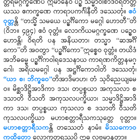
တ္တရမဂ္ဂက္ခဏေပိ ဣမာနေဝ ပဉ္စ သမ္မာဝါစာဒိဝိရတိတ္တ
ယဿ ဧကက္ခဏေ ကာရာပကင်္ဂါနီတိ ဒဿေတုံ။
ဧဝံ
ဝုတ္တ
န္တိ ‘‘တသ္မိံ သမယေ ပဉ္စင်္ဂိကော မဂ္ဂေါ ဟောတီ’’တိ
(ဝိဘ။ ၄၉၄) ဧဝံ ဝုတ္တံ။ လောကိယမဂ္ဂက္ခဏေ ပဉ္စေဝ
ဟောန္တိ၊ ဝိရတိ ပန အနိယတာ၊ တသ္မာ ‘‘ဆအင်္ဂိ
ကော’’တိ အဝတွာ ‘‘ပဉ္စင်္ဂိကော’’ဣစ္စေဝ ဝုတ္တံ။ တယိဒံ
အဘိဓမ္မေ ပဉ္စင်္ဂိကဝါရဒေသနာယ ကာရဏကိတ္တနမဂ္
ဂေါ၊ အရိယမဂ္ဂေါ ပန အဋ္ဌင်္ဂိကောဝါတိ ဒဿေတုံ၊
‘‘ယာ စ၊ ဘိက္ခဝေ’’
တိအာဒိမာဟ၊ တံ သုဝိညေယျမေ
ဝ။ မိစ္ဆာဒိဋ္ဌိအာဒိကာ ဒသ၊ တပ္ပစ္စယာ အကုသလာ စ
ဒသာတိ ဝီသတိ အကုသလပက္ခိယာ၊ သမ္မာဒိဋ္ဌိအာဒိ
ကာ ဒသ၊ တပ္ပစ္စယာ ကုသလာ စ ဒသာတိ ဝီသတိ
ကုသလပက္ခိယာ မဟာစတ္တာရီသကသုတ္တေ ဝုတ္တာ။
မဟာစတ္တာရီသက
န္တိ တဿေတံ နာမံ။
မိဿကောဝ
ကထိတော
လောကုတ္တရဿပိ ဣဓ လဗ္ဘမာနတ္တာ။