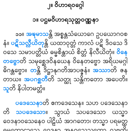
၂။ ဝိဟာရဝဂ္ဂေါ
၁။ ပဌမဝိဟာရသုတ္တဝဏ္ဏနာ
။
အဍ္ဎမာသ
န္တိ အစ္စန္တသံယောဂေ ဥပယောဂဝစ
၁၁
နံ။
ပဋိသလ္လီယိတု
န္တိ ယထာဝုတ္တံ ကာလံ ပဋိ ဒိဝသေ ဒိ
ဝသေ သမာပတ္တိယံ ဓမ္မစိန္တာယံ စိတ္တံ နိလီယိတုံ။
ဝိနေ
တဗ္ဗော
တိ သမုစ္ဆေဒဝိနယေန ဝိနေတဗ္ဗော အရိယမဂ္ဂါ
ဓိဂန္တဗ္ဗော။
တ
န္တိ ဒိဋ္ဌာနုဂတိအာပဇ္ဇနံ။
အဿာ
တိ ဇန
တာယ။
အပဂစ္ဆတီ
တိ သတ္ထု သန္တိကတော အပေတိ။
သူ
တိ နိပါတမတ္တံ။
ပဒေသေနာ
တိ ဧကဒေသေန။ သဟ ပဒေသေနာ
တိ
သပဒေသော
။ သွာယံ သပဒေသော ယသ္မာ
ဝေဒနာဝသေနေဝ ပါဠိယံ အာဂတော၊ တသ္မာ ပရမတ္ထ
ဓမ္မကောဋ္ဌာသေ ဝေဒနာ အနဝသေသတော လဗ္ဘတိ၊