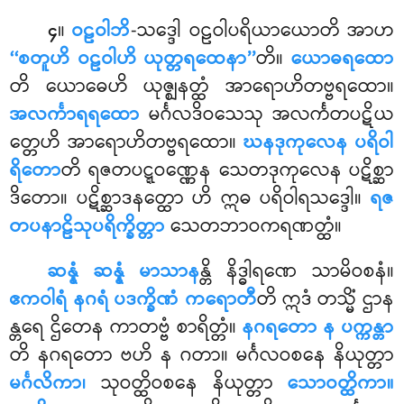
။
ဝဠဝါဘိ
-သဒ္ဒေါ ဝဠဝါပရိယာယောတိ အာဟ
၄
‘‘စတူဟိ ဝဠဝါဟိ ယုတ္တရထေနာ’’
တိ။
ယောဓရထော
တိ ယောဓေဟိ ယုဇ္ဈနတ္ထံ အာရောဟိတဗ္ဗရထော။
အလင်္ကာရရထော
မင်္ဂလဒိဝသေသု အလင်္ကတပဋိယ
တ္တေဟိ အာရောဟိတဗ္ဗရထော။
ဃနဒုကုလေန ပရိဝါ
ရိတော
တိ ရဇတပဋ္ဋဝဏ္ဏေန သေတဒုကုလေန ပဋိစ္ဆာ
ဒိတော။ ပဋိစ္ဆာဒနတ္ထော ဟိ ဣဓ ပရိဝါရသဒ္ဒေါ။
ရဇ
တပနာဠိသုပရိက္ခိတ္တာ
သေတဘာဝကရဏတ္ထံ။
ဆန္နံ ဆန္နံ မာသာန
န္တိ နိဒ္ဓါရဏေ သာမိဝစနံ။
ဧကဝါရံ နဂရံ ပဒက္ခိဏံ ကရောတီ
တိ ဣဒံ တသ္မိံ ဌာန
န္တရေ ဌိတေန ကာတဗ္ဗံ စာရိတ္တံ။
နဂရတော န ပက္ကန္တာ
တိ နဂရတော ဗဟိ န ဂတာ။ မင်္ဂလဝစနေ နိယုတ္တာ
မင်္ဂလိကာ၊
သုဝတ္ထိဝစနေ နိယုတ္တာ
သောဝတ္ထိကာ။