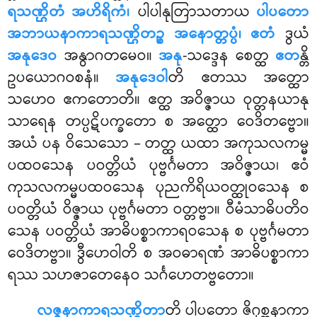
ရသဏ္ဌိတံ အဟိရိကံ၊
ပါပါနုတြာသတာယ
ပါပတော
အဘာယနာကာရသဏ္ဌိတဉ္စ အနောတ္တပ္ပံ၊ ဧတံ
ဒွယံ
အနုဒေဝ
အနွာဂတမေဝ။
အနု
-သဒ္ဒေန စေတ္ထ
ဧတ
န္တိ
ဥပယောဂဝစနံ။
အနုဒေဝါ
တိ ဧတဿ အတ္ထော
သဟေဝ ဧကတောတိ။ ဧတ္ထ အဝိဇ္ဇာယ ဝုတ္တနယာနု
သာရေန တပ္ပဋိပက္ခတော စ အတ္ထော ဝေဒိတဗ္ဗော။
အယံ ပန ဝိသေသော – တတ္ထ ယထာ အကုသလကမ္မ
ပထဝသေန ပဝတ္တိယံ ပုဗ္ဗင်္ဂမတာ အဝိဇ္ဇာယ၊ ဧဝံ
ကုသလကမ္မပထဝသေန ပုညကိရိယဝတ္ထုဝသေန စ
ပဝတ္တိယံ ဝိဇ္ဇာယ ပုဗ္ဗင်္ဂမတာ ဝတ္တဗ္ဗာ။ ဝီမံသာဓိပတိဝ
သေန ပဝတ္တိယံ အာဓိပစ္စာကာရဝသေန စ ပုဗ္ဗင်္ဂမတာ
ဝေဒိတဗ္ဗာ။ ဒွီဟေဝါတိ စ အဝဓာရဏံ အာဓိပစ္စာကာ
ရဿ သဟဇာတေနေဝ သင်္ဂဟေတဗ္ဗတော။
လဇ္ဇနာကာရသဏ္ဌိတာ
တိ ပါပတော ဇိဂုစ္ဆနာကာ