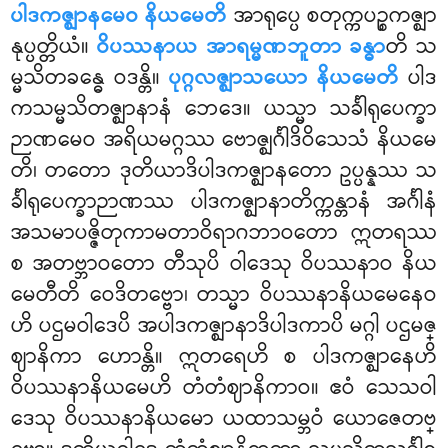
ပါဒကဇ္ဈာနမေဝ နိယမေတိ
အာရုပ္ပေ စတုက္ကပဉ္စကဇ္ဈာ
နုပ္ပတ္တိယံ။
ဝိပဿနာယ အာရမ္မဏဘူတာ ခန္ဓာ
တိ သ
မ္မသိတခန္ဓေ ဝဒန္တိ။
ပုဂ္ဂလဇ္ဈာသယော နိယမေတိ
ပါဒ
ကသမ္မသိတဇ္ဈာနာနံ ဘေဒေ။ ယသ္မာ သင်္ခါရုပေက္ခာ
ဉာဏမေဝ အရိယမဂ္ဂဿ ဗောဇ္ဈင်္ဂါဒိဝိသေသံ နိယမေ
တိ၊ တတော ဒုတိယာဒိပါဒကဇ္ဈာနတော ဥပ္ပန္နဿ သ
င်္ခါရုပေက္ခာဉာဏဿ ပါဒကဇ္ဈာနာတိက္ကန္တာနံ အင်္ဂါနံ
အသမာပဇ္ဇိတုကာမတာဝိရာဂဘာဝတော ဣတရဿ
စ အတဗ္ဘာဝတော တီသုပိ ဝါဒေသု ဝိပဿနာဝ နိယ
မေတီတိ ဝေဒိတဗ္ဗော၊ တသ္မာ ဝိပဿနာနိယမေနေဝ
ဟိ ပဌမဝါဒေပိ အပါဒကဇ္ဈာနာဒိပါဒကာပိ မဂ္ဂါ ပဌမဇ္
ဈာနိကာ ဟောန္တိ။ ဣတရေဟိ စ ပါဒကဇ္ဈာနေဟိ
ဝိပဿနာနိယမေဟိ တံတံဈာနိကာဝ။ ဧဝံ သေသဝါ
ဒေသု ဝိပဿနာနိယမော ယထာသမ္ဘဝံ ယောဇေတဗ္