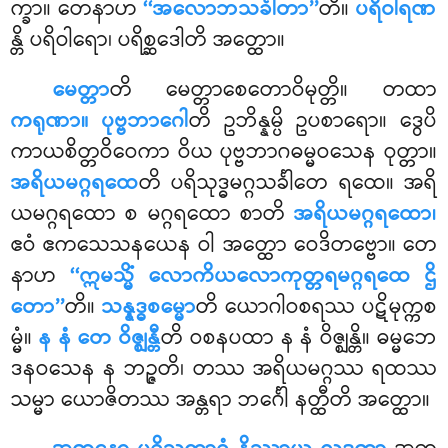
က္ခာ။ တေနာဟ
‘‘အလောဘသင်္ခါတာ’’
တိ။
ပရိဝါရဏ
န္တိ ပရိဝါရော၊ ပရိစ္ဆဒေါတိ အတ္ထော။
မေတ္တာ
တိ မေတ္တာစေတောဝိမုတ္တိ။ တထာ
ကရုဏာ။ ပုဗ္ဗဘာဂေါ
တိ ဥဘိန္နမ္ပိ ဥပစာရော။ ဒွေပိ
ကာယစိတ္တဝိဝေကာ ဝိယ ပုဗ္ဗဘာဂဓမ္မဝသေန ဝုတ္တာ။
အရိယမဂ္ဂရထေ
တိ ပရိသုဒ္ဓမဂ္ဂသင်္ခါတေ ရထေ။ အရိ
ယမဂ္ဂရထော စ မဂ္ဂရထော စာတိ
အရိယမဂ္ဂရထော၊
ဧဝံ ဧကသေသနယေန ဝါ အတ္ထော ဝေဒိတဗ္ဗော။ တေ
နာဟ
‘‘ဣမသ္မိံ လောကိယလောကုတ္တရမဂ္ဂရထေ ဌိ
တော’’
တိ။
သန္နဒ္ဓစမ္မော
တိ ယောဂါဝစရဿ ပဋိမုက္ကစ
မ္မံ။
န နံ တေ ဝိဇ္ဈန္တီ
တိ ဝစနပထာ န နံ ဝိဇ္ဈန္တိ။ ဓမ္မဘေ
ဒနဝသေန န ဘဉ္ဇတိ၊ တဿ အရိယမဂ္ဂဿ ရထဿ
သမ္မာ ယောဇိတဿ အန္တရာ ဘင်္ဂေါ နတ္ထီတိ အတ္ထော။