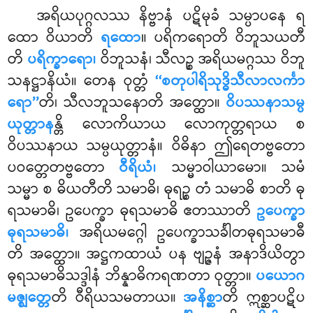
အရိယပုဂ္ဂလဿ နိဗ္ဗာနံ ပဋိမုခံ သမ္ပာပနေ ရ
ထော ဝိယာတိ
ရထော
။ ပရိကရောတိ ဝိဘူသယတီ
တိ
ပရိက္ခာရော၊
ဝိဘူသနံ၊ သီလဉ္စ အရိယမဂ္ဂဿ ဝိဘူ
သနဋ္ဌာနိယံ။ တေန ဝုတ္တံ
‘‘စတုပါရိသုဒ္ဓိသီလာလင်္ကာ
ရော’’
တိ၊ သီလဘူသနောတိ အတ္ထော။
ဝိပဿနာသမ္ပ
ယုတ္တာန
န္တိ လောကိယာယ လောကုတ္တရာယ စ
ဝိပဿနာယ သမ္ပယုတ္တာနံ။ ဝိဓိနာ ဤရေတဗ္ဗတော
ပဝတ္တေတဗ္ဗတော
ဝီရိယံ၊
သမ္မာဝါယာမော။ သမံ
သမ္မာ စ ဓိယတီတိ သမာဓိ၊ ဓုရဉ္စ တံ သမာဓိ စာတိ ဓု
ရသမာဓိ၊ ဥပေက္ခာ ဓုရသမာဓိ ဧတဿာတိ
ဥပေက္ခာ
ဓုရသမာဓိ၊
အရိယမဂ္ဂေါ ဥပေက္ခာသင်္ခါတဓုရသမာဓီ
တိ အတ္ထော။ အဋ္ဌကထာယံ ပန ဗျဉ္ဇနံ အနာဒိယိတွာ
ဓုရသမာဓိသဒ္ဒါနံ ဘိန္နာဓိကရဏတာ ဝုတ္တာ။
ပယောဂ
မဇ္ဈတ္တေ
တိ ဝီရိယသမတာယ။
အနိစ္ဆာ
တိ ဣစ္ဆာပဋိပ