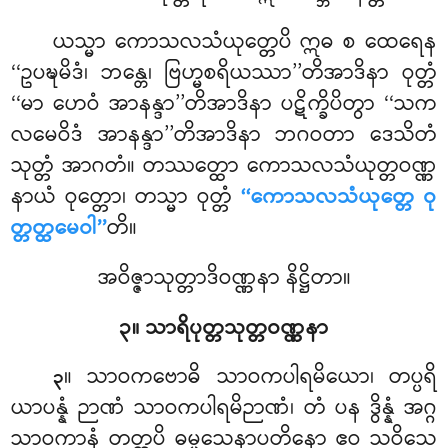
ယသ္မာ ကောသလသံယုတ္တေပိ ဣဓ စ ထေရေန
‘‘ဥပဍ္ဎမိဒံ၊ ဘန္တေ၊ ဗြဟ္မစရိယဿာ’’တိအာဒိနာ ဝုတ္တံ
‘‘မာ ဟေဝံ အာနန္ဒာ’’တိအာဒိနာ ပဋိက္ခိပိတွာ ‘‘သက
လမေဝိဒံ အာနန္ဒာ’’တိအာဒိနာ ဘဂဝတာ ဒေသိတံ
သုတ္တံ အာဂတံ။ တဿတ္ထော ကောသလသံယုတ္တဝဏ္ဏ
နာယံ ဝုတ္တော၊ တသ္မာ ဝုတ္တံ
‘‘ကောသလသံယုတ္တေ ဝု
တ္တတ္ထမေဝါ’’
တိ။
အဝိဇ္ဇာသုတ္တာဒိဝဏ္ဏနာ နိဋ္ဌိတာ။
၃။ သာရိပုတ္တသုတ္တဝဏ္ဏနာ
။ သာဝကဗောဓိ
သာဝကပါရမိယော၊ တပ္ပရိ
၃
ယာပန္နံ ဉာဏံ သာဝကပါရမိဉာဏံ၊ တံ ပန ဒွိန္နံ အဂ္ဂ
သာဝကာနံ တတ္ထပိ ဓမ္မသေနာပတိနော ဧဝ သဝိသေ