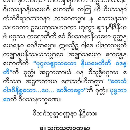
ဗော။ ဒုတိယဝါဒေ တံတံဈာနိကတာ သမ္မသိတသင်္ခါရ
ဝိပဿနာနိယမေဟိ ဟောတိ။ တတြ ဟိ ဝိပဿနာ
တံတံဝိရာဂဘာဝနာ ဘာဝေတဗ္ဗာ၊ န သောမနဿ
သဟဂတာ ဥပေက္ခာသဟဂတာ ဟုတွာ ဈာနင်္ဂါဒိနိယ
မံ မဂ္ဂဿ ကရောတီတိ ဧဝံ ဝိပဿနာနိယမော ဝုတ္တန
ယေနေဝ ဝေဒိတဗ္ဗော။ ဣမသ္မိဉ္စ ဝါဒေ ပါဒကသမ္မသိ
တဇ္ဈာနုပနိဿယသဗ္ဘာဝေ အဇ္ဈာသယော ဧကန္တေန
ဟောတီတိ
‘‘ပုဂ္ဂလဇ္ဈာသယော နိယမေတီတိ ဝဒန္
တီ’’
တိ ဝုတ္တံ၊ အဋ္ဌကထာယံ ပန ဝိသုဒ္ဓိမဂ္ဂဿ ဧ
တိဿာ အဋ္ဌကထာယ ဧကသင်္ဂဟိတတ္တာ
‘‘တေသံ
ဝါဒဝိနိစ္ဆယော…ပေ… ဝေဒိတဗ္ဗော’’
တိ ဝုတ္တံ။
ပုဗ္ဗဘာ
ဂေ
တိ ဝိပဿနာက္ခဏေ။
ဝိဘင်္ဂသုတ္တဝဏ္ဏနာ နိဋ္ဌိတာ။
၉။ သူကသုတ္တဝဏ္ဏနာ