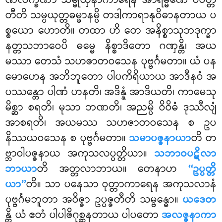
ဏလက္ခဏာ သမ္မုယှနာကာရေန အာရမ္မဏေ ပဝတ္တ
တီတိ သမ္ပယုတ္တဓမ္မာနမ္ပိ တဒါကာရာနုဝိဓာနတာယ ပ
စ္စယော ဟောတိ။ တထာ ဟိ တေ အနိစ္စာသုဘဒုက္ခာ
နတ္တသဘာဝေပိ ဓမ္မေ နိစ္စာဒိတော ဂဏှန္တိ၊ အယ
မဿာ တေသံ သဟဇာတဝသေန ပုဗ္ဗင်္ဂမတာ။ ယံ ပန
မောဟေန အဘိဘူတော ပါပကိရိယာယ အာဒီနဝံ အ
ပဿန္တော ပါဏံ ဟနတိ၊ အဒိန္နံ အာဒိယတိ၊ ကာမေသု
မိစ္ဆာ စရတိ၊ မုသာ ဘဏတိ၊ အညမ္ပိ ဝိဝိဓံ ဒုဿီလျံ
အာစရတိ၊ အယမဿ သဟဇာတဝသေန စ ဥပ
နိဿယဝသေန စ ပုဗ္ဗင်္ဂမတာ။
သမာပဇ္ဇနာယာ
တိ တ
ဗ္ဘာဝါပဇ္ဇနာယ
အကုသလပ္ပတ္တိယာ။
သဘာဝပဋိလာ
ဘာယာ
တိ အတ္တလာဘာယ။ တေနာဟ
‘‘ဥပ္ပတ္တိ
ယာ’’
တိ။ သာ ပနေသာ ဝုတ္တာကာရေန အကုသလာနံ
ပုဗ္ဗင်္ဂမဘူတာ အဝိဇ္ဇာ ဥပ္ပဇ္ဇတီတိ သမ္ဗန္ဓော။
ယဒေတ
န္တိ ယံ ဧတံ ပါပါဇိဂုစ္ဆနတာယ ပါပတော
အလဇ္ဇနာကာ