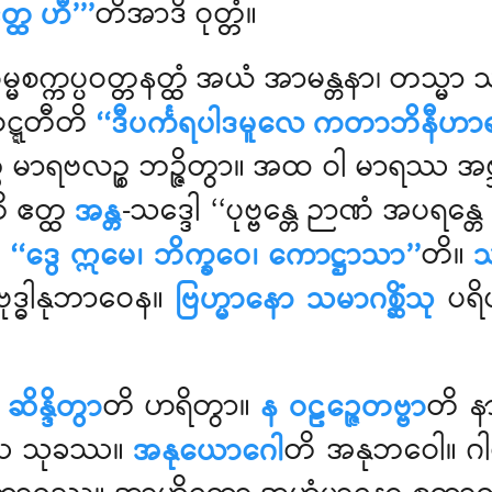
တ္ထ ဟီ’’’
တိအာဒိ ဝုတ္တံ။
မ္မစက္ကပ္ပဝတ္တနတ္ထံ အယံ အာမန္တနာ၊ တသ္မာ
ဋ္ဋတီတိ
‘‘ဒီပင်္ကရပါဒမူလေ ကတာဘိနီဟာ
စ မာရဗလဉ္စ ဘဉ္ဇိတွာ။ အထ ဝါ မာရဿ အဗ္ဘန္တ
ိ ဧတ္ထ
အန္တ
-သဒ္ဒေါ ‘‘ပုဗ္ဗန္တေ ဉာဏံ အပရန္
ဟ
‘‘ဒွေ ဣမေ၊ ဘိက္ခဝေ၊ ကောဋ္ဌာသာ’’
တိ။
ုဒ္ဓါနုဘာဝေန။
ဗြဟ္မာနော သမာဂစ္ဆိံသု
ပရိ
။
ဆိန္ဒိတွာ
တိ ဟရိတွာ။
န ဝဠဉ္ဇေတဗ္ဗာ
တိ နာ
တဿ သုခဿ။
အနုယောဂေါ
တိ အနုဘဝေါ။ ဂါ