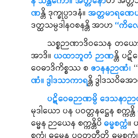
နံ သန္တကော။ အတ္တနော
တိ အတ္
ဏ
န္တိ ဒုက္ခုပ္ပာဒနံ။
အတ္တမာရဏေ
ဒတ္ထသမ္ပဒါနဝစနန္တိ အာဟ
‘‘ကိလ
သစ္စဉာဏာဒိဝသေန တယော
အာဒိ။
ယထာဘူတံ ဉာဏ
န္တိ 
ဝေဓာဒိကိစ္စဿ စ
ဇာနနဉာဏံ၊
‘
ဏံ။ ဒွါဒသာကာရ
န္တိ ဒွါဒသဝိ
ပဋိဝေဓဉာဏမ္ပိ ဒေသနာဉာဏမ္
မုဒါယော ပန ပဝတ္တနဋ္ဌေန စက္ကန္တိ
မ္မေန ဉာယေန စက္ကန္တိပိ
ဓမ္မစက္ကံ
။ ယ
စက္ကံ၊ ဓမ္မေန ပဝတ္တတီတိ ဓမ္မစက္