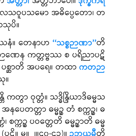
တိ
အတ္တာ၊
အတ္တဘာဝေါ။
ဒုက္ခကရ
လေသဝူပသမော အဓိပ္ပေတော၊ တ
သုပိ။
နံ။ တေနာဟ
‘‘သစ္စဉာဏာ’’
တိ
ဉာဏေန ကတ္တဗ္ဗဿ စ ပရိညာပဋိ
ိ။ ပစ္ဆာတိ အပရေ။ တထာ
ကတဉာ
သု။
ိ ကတွာ ဝုတ္တံ။ သဒ္ဓိန္ဒြိယာဒိဓမ္မသ
နပေတတ္တာ ဓမ္မဉ္စ တံ စက္ကဉ္စ၊ ဓ
၊ စက္ကဉ္စ ပဝတ္တေတိ ဓမ္မဉ္စာတိ ဓမ္မ
ဒိ (ပဋိ။ မ။ ၂။၄၀-၄၁)။
ဥဘယမ္ပီ
တိ