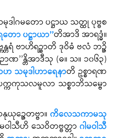
 သမုဒါဂမတော ပဋ္ဌာယ သတ္ထု ပုဗ္ဗစ
ရတော ပဋ္ဌာယာ’’
တိအာဒိ အာရဒ္ဓံ။
ရံ ဗာဟိရဉ္စာတိ ဒုဝိဓံ ဗလံ ဘဉ္ဇိ
တေ ဉာဏ’’န္တိအာဒီသု (ဓ။ သ။ ၁၀၆၃)
သဟ သမုဒါဟာရေနာ
တိ ဥစ္စာရဏ
ပက္ကကုသလမူလာ သစ္စာဘိသမ္ဗော
နုယုဉ္ဇေတဗ္ဗာ။
ကိလေသကာမသု
မဝါသီဟိ သေဝိတဗ္ဗတ္တာ
ဂါမဝါသီ