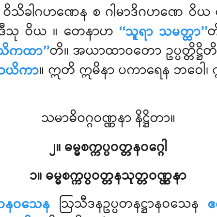
 ဝိသိခါဂဟဏေန စ ဂါမာဒိဂဟဏေ ဝိယ တ
ဒီသု ဝိယ
။ တေနာဟ
‘‘သူရာ သမတ္ထာ’’
တ
ဒါသိကထာ’’
တိ။ အယာထာဝတော ဥပ္ပတ္တိဋ္
ခာယိကာ
။ ဣတိ ဣမိနာ ပကာရေန ဘဝေါ၊ 
သမာဓိဝဂ္ဂဝဏ္ဏနာ နိဋ္ဌိတာ။
၂။ ဓမ္မစက္ကပ္ပဝတ္တနဝဂ္ဂေါ
၁။ ဓမ္မစက္ကပ္ပဝတ္တနသုတ္တဝဏ္ဏနာ
္ပတနဝသေန
ဩသီဒနဥပ္ပတနဋ္ဌာနဝသေန
ဧ