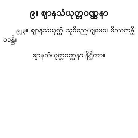
၉။ ဈာနသံယုတ္တဝဏ္ဏနာ
။ ဈာနသံယုတ္တံ
သုဝိညေယျမေဝ၊ မိဿကန္တိ
၉၂၃
ဝဒန္တိ။
ဈာနသံယုတ္တဝဏ္ဏနာ နိဋ္ဌိတာ။