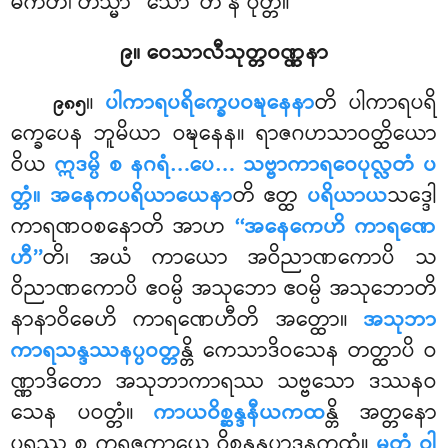
မကတံ၊ တသ္မာ ‘‘သော’’တိ န ဝုတ္တံ။
၉။ ဝေသာလီသုတ္တဝဏ္ဏနာ
။
ပါကာရပရိက္ခေပဝဍ္ဎနေနာ
တိ ပါကာရပရိ
၉၈၅
က္ခေပေန ဘူမိယာ ဝဍ္ဎနေန။ ရာဇဂဟသာဝတ္ထိယော
ဝိယ
ဣဒမ္ပိ စ နဂရံ…ပေ… သဗ္ဗာကာရဝေပုလ္လတံ ပ
တ္တံ။ အနေကပရိယာယေနာ
တိ ဧတ္ထ
ပရိယာယ
သဒ္ဒေါ
ကာရဏဝစနောတိ အာဟ
‘‘အနေကေဟိ ကာရဏေ
ဟီ’’
တိ၊ အယံ ကာယော အဝိညာဏကောပိ သ
ဝိညာဏကောပိ ဧဝမ္ပိ အသုဘော ဧဝမ္ပိ အသုဘောတိ
နာနာဝိဓေဟိ ကာရဏေဟီတိ အတ္ထော။
အသုဘာ
ကာရသန္ဒဿနပ္ပဝတ္တ
န္တိ ကေသာဒိဝသေန တတ္ထာပိ ဝ
ဏ္ဏာဒိတော အသုဘာကာရဿ သဗ္ဗသော ဒဿနဝ
သေန ပဝတ္တံ။
ကာယဝိစ္ဆန္ဒနီယကထ
န္တိ အတ္တနော
ပရဿ စ ကရဇကာယေ ဝိစ္ဆန္ဒနုပ္ပာဒနကထံ။
မုတ္တံ ဝါ