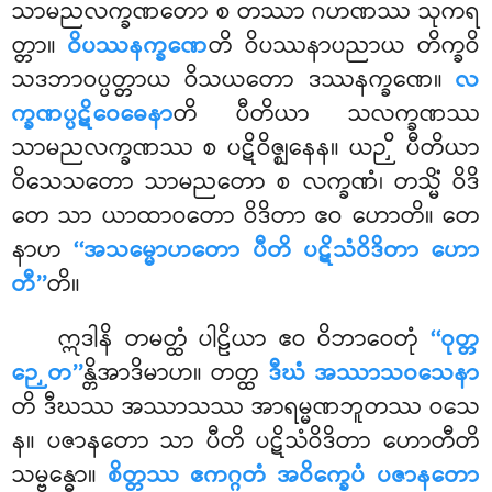
သာမညလက္ခဏတော စ တဿာ ဂဟဏဿ သုကရ
တ္တာ။
ဝိပဿနက္ခဏေ
တိ ဝိပဿနာပညာယ တိက္ခဝိ
သဒဘာဝပ္ပတ္တာယ
ဝိသယတော ဒဿနက္ခဏေ။
လ
က္ခဏပ္ပဋိဝေဓေနာ
တိ ပီတိယာ သလက္ခဏဿ
သာမညလက္ခဏဿ စ ပဋိဝိဇ္ဈနေန။ ယဉှိ ပီတိယာ
ဝိသေသတော သာမညတော စ လက္ခဏံ၊ တသ္မိံ ဝိဒိ
တေ သာ ယာထာဝတော ဝိဒိတာ ဧဝ ဟောတိ။ တေ
နာဟ
‘‘အသမ္မောဟတော ပီတိ ပဋိသံဝိဒိတာ ဟော
တီ’’
တိ။
ဣဒါနိ တမတ္ထံ ပါဠိယာ ဧဝ ဝိဘာဝေတုံ
‘‘ဝုတ္တ
ဉှေတ’’
န္တိအာဒိမာဟ။ တတ္ထ
ဒီဃံ အဿာသဝသေနာ
တိ ဒီဃဿ အဿာသဿ အာရမ္မဏဘူတဿ ဝသေ
န။ ပဇာနတော သာ ပီတိ ပဋိသံဝိဒိတာ ဟောတီတိ
သမ္ဗန္ဓော။
စိတ္တဿ ဧကဂ္ဂတံ အဝိက္ခေပံ ပဇာနတော