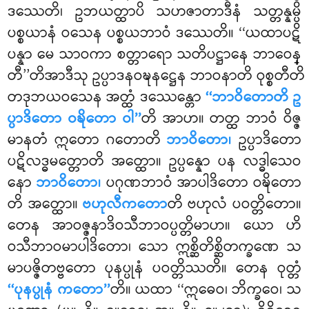
ဒဿေတိ၊ ဥဘယတ္ထာပိ သဟဇာတာဒီနံ သတ္တန္နမ္ပိ
ပစ္စယာနံ ဝသေန ပစ္စယဘာဝံ ဒဿေတိ။ ‘‘ယထာပဋိ
ပန္နာ မေ သာဝကာ စတ္တာရော သတိပဋ္ဌာနေ ဘာဝေန္
တီ’’တိအာဒီသု ဥပ္ပာဒနဝဍ္ဎနဋ္ဌေန ဘာဝနာတိ ဝုစ္စတီတိ
တဒုဘယဝသေန အတ္ထံ ဒဿေန္တော
‘‘ဘာဝိတောတိ ဥ
ပ္ပာဒိတော ဝဍ္ဎိတော ဝါ’’
တိ အာဟ။ တတ္ထ ဘာဝံ ဝိဇ္ဇ
မာနတံ ဣတော ဂတောတိ
ဘာဝိတော၊
ဥပ္ပာဒိတော
ပဋိလဒ္ဓမတ္တောတိ အတ္ထော။ ဥပ္ပန္နော ပန လဒ္ဓါသေဝ
နော
ဘာဝိတော၊
ပဂုဏဘာဝံ အာပါဒိတော ဝဍ္ဎိတော
တိ အတ္ထော။
ဗဟုလီကတော
တိ ဗဟုလံ ပဝတ္တိတော။
တေန အာဝဇ္ဇနာဒိဝသီဘာဝပ္ပတ္တိမာဟ။ ယော ဟိ
ဝသီဘာဝမာပါဒိတော၊ သော ဣစ္ဆိတိစ္ဆိတက္ခဏေ သ
မာပဇ္ဇိတဗ္ဗတော ပုနပ္ပုနံ ပဝတ္တိဿတိ။ တေန ဝုတ္တံ
‘‘ပုနပ္ပုနံ ကတော’’
တိ။ ယထာ ‘‘ဣဓေဝ၊ ဘိက္ခဝေ၊ သ