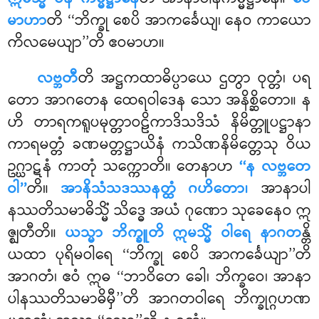
မာဟာ
တိ ‘‘ဘိက္ခု စေပိ အာကင်္ခေယျ၊ နေဝ ကာယော
ကိလမေယျာ’’တိ ဧဝမာဟ။
လဗ္ဘတီ
တိ အဋ္ဌကထာဓိပ္ပာယေ ဌတွာ ဝုတ္တံ၊ ပရ
တော အာဂတေန ထေရဝါဒေန သော အနိစ္ဆိတော။ န
ဟိ တာရကရူပမုတ္တာဝဠိကာဒိသဒိသံ နိမိတ္တူပဋ္ဌာနာ
ကာရမတ္တံ ခဏမတ္တဋ္ဌာယိနံ ကသိဏနိမိတ္တေသု ဝိယ
ဥဂ္ဃာဋနံ ကာတုံ သက္ကောတိ။ တေနာဟ
‘‘န လဗ္ဘတေ
ဝါ’’
တိ။
အာနိသံသဒဿနတ္ထံ ဂဟိတော၊
အာနာပါ
နဿတိသမာဓိသ္မိံ သိဒ္ဓေ အယံ ဂုဏော သုခေနေဝ ဣ
ဇ္ဈတီတိ။
ယသ္မာ ဘိက္ခူတိ ဣမသ္မိံ ဝါရေ နာဂတ
န္တိ
ယထာ ပုရိမဝါရေ ‘‘ဘိက္ခု စေပိ အာကင်္ခေယျာ’’တိ
အာဂတံ၊ ဧဝံ ဣဓ ‘‘ဘာဝိတေ ခေါ၊ ဘိက္ခဝေ၊ အာနာ
ပါနဿတိသမာဓိမှီ’’တိ အာဂတဝါရေ ဘိက္ခုဂ္ဂဟဏ