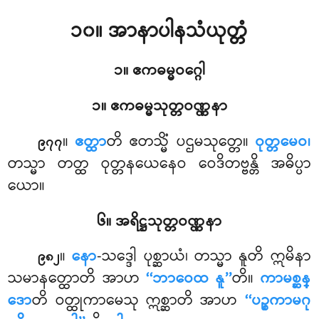
၁၀။ အာနာပါနသံယုတ္တံ
၁။ ဧကဓမ္မဝဂ္ဂေါ
၁။ ဧကဓမ္မသုတ္တဝဏ္ဏနာ
။
ဧတ္ထာ
တိ
ဧတသ္မိံ ပဌမသုတ္တေ။
ဝုတ္တမေဝ၊
၉၇၇
တသ္မာ တတ္ထ ဝုတ္တနယေနေဝ ဝေဒိတဗ္ဗန္တိ အဓိပ္ပာ
ယော။
၆။ အရိဋ္ဌသုတ္တဝဏ္ဏနာ
။
နော
-သဒ္ဒေါ ပုစ္ဆာယံ၊ တသ္မာ နူတိ ဣမိနာ
၉၈၂
သမာနတ္ထောတိ အာဟ
‘‘ဘာဝေထ နူ’’
တိ။
ကာမစ္ဆန္
ဒော
တိ ဝတ္ထုကာမေသု ဣစ္ဆာတိ အာဟ
‘‘ပဉ္စကာမဂု