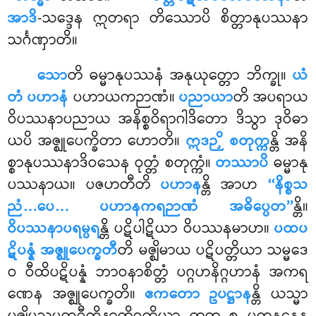
အာဒိ
-သဒ္ဒေန ဣတရာ တိဿောပိ စိတ္တာနုပဿနာ
သင်္ဂဏှာတိ။
သော
တိ ဓမ္မာနုပဿနံ အနုယုတ္တော ဘိက္ခု။
ယံ
တံ ပဟာနံ
ပဟာယကဉာဏံ။
ပညာယာ
တိ အပရာယ
ဝိပဿနာပညာယ အနိစ္စဝိရာဂါဒိတော ဒိသွာ ဒုဝိဓာ
ယပိ အဇ္ဈုပေက္ခိတာ ဟောတိ။
ဣဒဉှိ စတုက္က
န္တိ အနိ
စ္စာနုပဿနာဒိဝသေန ဝုတ္တံ စတုက္ကံ။
တဿာပိ
ဓမ္မာနု
ပဿနာယ။ ပဇဟတီတိ
ပဟာန
န္တိ အာဟ
‘‘နိစ္စသ
ညံ…ပေ… ပဟာနကရဉာဏံ အဓိပ္ပေတ’’
န္တိ။
ဝိပဿနာပရမ္ပရ
န္တိ ပဋိပါဋိယာ ဝိပဿနမာဟ။
ပထပ
ဋိပန္နံ အဇ္ဈုပေက္ခတီ
တိ မဇ္ဈိမာယ ပဋိပတ္တိယာ သမ္မဒေ
ဝ ဝီထိပဋိပန္နံ ဘာဝနာစိတ္တံ ပဂ္ဂဟနိဂ္ဂဟာနံ အကရ
ဏေန အဇ္ဈုပေက္ခတိ။
ဧကတော ဥပဋ္ဌာန
န္တိ ယသ္မာ