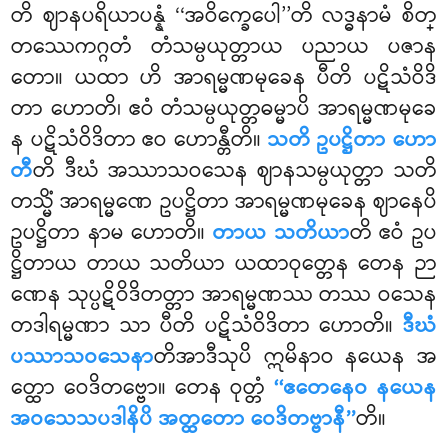
တိ ဈာနပရိယာပန္နံ ‘‘အဝိက္ခေပေါ’’တိ လဒ္ဓနာမံ စိတ္
တဿေကဂ္ဂတံ တံသမ္ပယုတ္တာယ ပညာယ ပဇာန
တော။ ယထာ ဟိ အာရမ္မဏမုခေန ပီတိ ပဋိသံဝိဒိ
တာ ဟောတိ၊ ဧဝံ တံသမ္ပယုတ္တဓမ္မာပိ အာရမ္မဏမုခေ
န ပဋိသံဝိဒိတာ ဧဝ ဟောန္တီတိ။
သတိ ဥပဋ္ဌိတာ ဟော
တီ
တိ ဒီဃံ အဿာသဝသေန ဈာနသမ္ပယုတ္တာ သတိ
တသ္မိံ အာရမ္မဏေ ဥပဋ္ဌိတာ အာရမ္မဏမုခေန ဈာနေပိ
ဥပဋ္ဌိတာ နာမ ဟောတိ။
တာယ သတိယာ
တိ ဧဝံ ဥပ
ဋ္ဌိတာယ တာယ သတိယာ ယထာဝုတ္တေန တေန ဉာ
ဏေန သုပ္ပဋိဝိဒိတတ္တာ အာရမ္မဏဿ တဿ ဝသေန
တဒါရမ္မဏာ သာ ပီတိ ပဋိသံဝိဒိတာ ဟောတိ။
ဒီဃံ
ပဿာသဝသေနာ
တိအာဒီသုပိ ဣမိနာဝ နယေန အ
တ္ထော ဝေဒိတဗ္ဗော။ တေန ဝုတ္တံ
‘‘ဧတေနေဝ နယေန
အဝသေသပဒါနိပိ အတ္ထတော ဝေဒိတဗ္ဗာနီ’’
တိ။