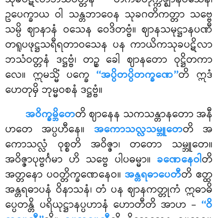
သုခပဋိလာဘသံဝတ္တနံ တိကစတုက္ကဇ္ဈာနဝသေန၊
ဥပေက္ခာယ ဝါ သန္တဘာဝေန သုခဂတိကတ္တာ သဗ္ဗေ
သမ္ပိ ဈာနာနံ ဝသေန ဝေဒိတဗ္ဗံ။ ဈာနသမုဋ္ဌာနပဏီ
တရူပဖုဋ္ဌသရီရတာဝသေန ပန ကာယိကသုခပဋိလာ
ဘသံဝတ္တနံ ဒဋ္ဌဗ္ဗံ၊ တဉ္စ ခေါ ဈာနတော ဝုဋ္ဌိတကာ
လေ။ ဣမသ္မိံ ပက္ခေ
‘‘အပ္ပိတပ္ပိတက္ခဏေ’’
တိ ဣဒံ
ဟေတုမှိ ဘုမ္မဝစနံ ဒဋ္ဌဗ္ဗံ။
အဝိက္ခမ္ဘိတေ
တိ ဈာနေန သကသန္တာနတော အနီ
ဟတေ အပ္ပဟီနေ။
အကောသလ္လသမ္ဘူတေ
တိ အ
ကောသလ္လံ ဝုစ္စတိ အဝိဇ္ဇာ၊ တတော သမ္ဘူတေ။
အဝိဇ္ဇာပုဗ္ဗင်္ဂမာ ဟိ သဗ္ဗေ ပါပဓမ္မာ။
ခဏေနေဝါ
တိ
အတ္တနော ပဝတ္တိက္ခဏေနေဝ။
အန္တရဓာပေတီ
တိ ဧတ္ထ
အန္တရဓာပနံ ဝိနာသနံ၊ တံ ပန ဈာနကတ္တုကံ
ဣဓာဓိ
ပ္ပေတန္တိ ပရိယုဋ္ဌာနပ္ပဟာနံ ဟောတီတိ အာဟ –
‘‘ဝိ