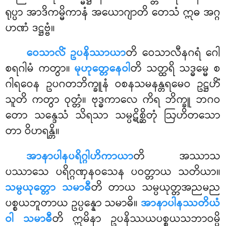
ရုပ္ပာ အာဒိကမ္မိကာနံ အယောဂျာတိ တေသံ ဣဓ အဂ္ဂ
ဟဏံ ဒဋ္ဌဗ္ဗံ။
ဝေသာလိံ ဥပနိဿာယာ
တိ ဝေသာလီနဂရံ ဂေါ
စရဂါမံ ကတွာ။
မုဟုတ္တေနေဝါ
တိ သတ္ထရိ သဒ္ဓမ္မေ စ
ဂါရဝေန ဥပဂတဘိက္ခူနံ ဝစနသမနန္တရမေဝ ဥဋ္ဌဟိံ
သူတိ ကတွာ ဝုတ္တံ။ ဗုဒ္ဓကာလေ ကိရ ဘိက္ခူ ဘဂဝ
တော သန္ဒေသံ သိရသာ သမ္ပဋိစ္ဆိတုံ ဩဟိတသော
တာ ဝိဟရန္တိ။
အာနာပါနပရိဂ္ဂါဟိကာယာ
တိ အဿာသ
ပဿာသေ ပရိဂ္ဂဏှနဝသေန ပဝတ္တာယ သတိယာ။
သမ္ပယုတ္တော သမာဓီ
တိ တာယ သမ္ပယုတ္တအညမည
ပစ္စယဘူတာယ ဥပ္ပန္နော သမာဓိ။
အာနာပါနဿတိယံ
ဝါ သမာဓီ
တိ ဣမိနာ ဥပနိဿယပစ္စယသဘာဝမ္ပိ