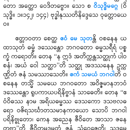
တော အတ္ထော ဝေဒိတဗ္ဗော။ သော စ
ဝိသုဒ္ဓိမဂ္ဂေ
(ဝိ
သုဒ္ဓိ။ ၁။၁၄၂၊ ၁၄၄) ဗုဒ္ဓါနုဿတိနိဒ္ဒေသေ ဝုတ္တောယေ
ဝ။
ဧတ္တာဝတာ စေတ္ထ
ဧဝံ မေ သုတ
န္တိ ဝစနေန ယ
ထာသုတံ ဓမ္မံ ဒဿေန္တော ဘဂဝတော ဓမ္မသရီရံ ပစ္စ
က္ခံ ကရောတိ။ တေန ‘‘န ဣဒံ အတိက္ကန္တသတ္ထုကံ ပါဝ
စနံ၊ အယံ ဝေါ သတ္ထာ’’တိ သတ္ထု အဒဿနေန ဥက္က
ဏ္ဌိတံ ဇနံ သမဿာသေတိ။
ဧကံ သမယံ ဘဂဝါ
တိ ဝ
စနေန တသ္မိံ သမယေ ဘဂဝတော အဝိဇ္ဇမာနဘာဝံ
ဒဿေန္တော ရူပကာယပရိနိဗ္ဗာနံ သာဓေတိ။ တေန ‘‘ဧ
ဝံဝိဓဿ နာမ အရိယဓမ္မဿ ဒေသကော ဒသဗလဓ
ရော ဝဇိရသင်္ဃာတသမာနကာယော သောပိ ဘဂဝါ
ပရိနိဗ္ဗုတော၊ ကေန အညေန ဇီဝိတေ အာသာ ဇနေ
တဗ္ဗာ’’တိ ဇီဝိတမဒမတ္တံ ဇနံ သံဝေဇေတိ၊ သဒ္ဓမ္မေ