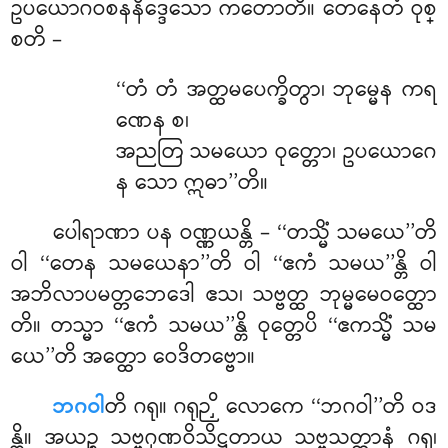
ဥပယောဂဝစနနိဒ္ဒေသော ကတောတိ။ တေနေတံ ဝုစ္
စတိ –
‘‘တံ တံ အတ္ထမပေက္ခိတွာ၊ ဘုမ္မေန ကရ
ဏေန စ၊
အညတြ သမယော ဝုတ္တော၊ ဥပယောဂေ
န သော ဣဓာ’’တိ။
ပေါရာဏာ ပန ဝဏ္ဏယန္တိ – ‘‘တသ္မိံ သမယေ’’တိ
ဝါ ‘‘တေန သမယေနာ’’တိ ဝါ ‘‘ဧကံ သမယ’’န္တိ ဝါ
အဘိလာပမတ္တဘေဒေါ ဧသ၊ သဗ္ဗတ္ထ ဘုမ္မမေဝတ္ထော
တိ။ တသ္မာ ‘‘ဧကံ
သမယ’’န္တိ ဝုတ္တေပိ ‘‘ဧကသ္မိံ သမ
ယေ’’တိ အတ္ထော ဝေဒိတဗ္ဗော။
ဘဂဝါ
တိ ဂရု။ ဂရုဉှိ လောကေ ‘‘ဘဂဝါ’’တိ ဝဒ
န္တိ။ အယဉ္စ သဗ္ဗဂုဏဝိသိဋ္ဌတာယ သဗ္ဗသတ္တာနံ ဂရု၊