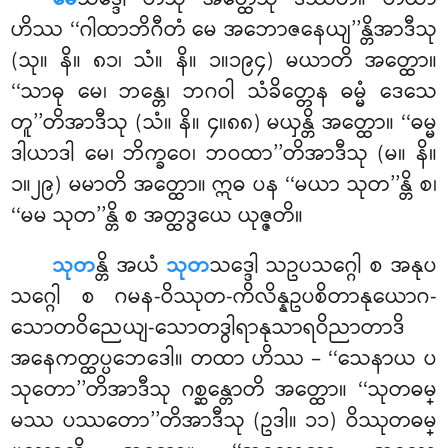
ဟိဿ ‘‘ဂါထာဘိဂီတံ မေ အဘောဇနေယျ’’န္တိအာဒီသု
(သု။ နိ။ ၈၁၊ သံ။ နိ။ ၁။၁၉၄) မယာတိ အတ္ထော။
‘‘သာဓု မေ၊ ဘန္တေ၊ ဘဂဝါ သံခိတ္တေန ဓမ္မံ ဒေသေ
တူ’’တိအာဒီသု (သံ။ နိ။ ၄။၈၈) မယှန္တိ အတ္ထော။ ‘‘ဓမ္မ
ဒါယာဒါ မေ၊ ဘိက္ခဝေ၊ ဘဝထာ’’တိအာဒီသု (မ။ နိ။
၁။၂၉) မမာတိ အတ္ထော။ ဣဓ ပန ‘‘မယာ သုတ’’န္တိ စ၊
‘‘မမ သုတ’’န္တိ စ အတ္ထဒွယေ ယုဇ္ဇတိ။
သုတ
န္တိ အယံ
သုတ
သဒ္ဒေါ သဥပသဂ္ဂေါ စ အနုပ
သဂ္ဂေါ စ ဂမန-ဝိဿုတ-ကိလိန္နဥပစိတာနုယောဂ-
သောတဝိညေယျ-သောတဒွါရာနုသာရဝိညာတာဒိ
အနေကတ္ထပ္ပဘေဒေါ။ တထာ ဟိဿ – ‘‘သေနာယ ပ
သုတော’’တိအာဒီသု ဂစ္ဆန္တောတိ အတ္ထော။ ‘‘သုတဓမ္
မဿ ပဿတော’’တိအာဒီသု (ဥဒါ။ ၁၁) ဝိဿုတဓမ္