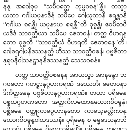
နနု အဝေါစုမှ ‘‘သမီပတ္ထေ ဘုမ္မဝစန’’န္တိ။ တသ္မာ
ယထာ ဂင်္ဂါယမုနာဒီနံ သမီပေ ဂေါယူထာနိ စရန္တာနိ
‘‘ဂင်္ဂါယ စရန္တိ၊ ယမုနာယ စရန္တီ’’တိ ဝုစ္စန္တိ၊ ဧဝမိဓာပိ
ယဒိဒံ သာဝတ္ထိယာ သမီပေ ဇေတဝနံ၊ တတ္ထ ဝိဟရန္
တော ဝုစ္စတိ ‘‘သာဝတ္ထိယံ ဝိဟရတိ ဇေတဝနေ’’တိ။
ဂေါစရဂါမနိဒဿနတ္ထံ ဟိဿ သာဝတ္ထိဝစနံ၊ ပဗ္ဗဇိတာ
နုရူပနိဝါသနဋ္ဌာနနိဒဿနတ္ထံ သေသဝစနံ။
တတ္ထ
သာဝတ္ထိဝစနေန အာယသ္မာ အာနန္ဒော ဘ
ဂဝတော ဂဟဋ္ဌာနုဂ္ဂဟကရဏံ ဒဿေတိ၊ ဇေတဝနာ
ဒိကိတ္တနေန ပဗ္ဗဇိတာနုဂ္ဂဟကရဏံ။ တထာ ပုရိမေန
ပစ္စယဂ္ဂဟဏတော အတ္တကိလမထာနုယောဂဝိဝဇ္ဇနံ၊
ပစ္ဆိမေန ဝတ္ထုကာမပ္ပဟာနတော ကာမသုခလ္လိကာနု
ယောဂဝိဝဇ္ဇနူပါယဒဿနံ။ ပုရိမေန စ ဓမ္မဒေသနာဘိ
ယောဂံ၊ ပစ္ဆိမေန ဝိဝေကာဓိမုတ္တိံ။ ပုရိမေန ကရုဏာ