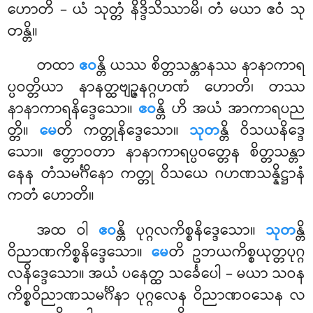
ဟောတိ – ယံ သုတ္တံ နိဒ္ဒိသိဿာမိ၊ တံ မယာ ဧဝံ သု
တန္တိ။
တထာ
ဧဝ
န္တိ ယဿ စိတ္တသန္တာနဿ နာနာကာရ
ပ္ပဝတ္တိယာ နာနတ္ထဗျဉ္ဇနဂ္ဂဟဏံ ဟောတိ၊ တဿ
နာနာကာရနိဒ္ဒေသော။
ဧဝ
န္တိ ဟိ အယံ အာကာရပည
တ္တိ။
မေ
တိ ကတ္တုနိဒ္ဒေသော။
သုတ
န္တိ ဝိသယနိဒ္ဒေ
သော။ ဧတ္တာဝတာ နာနာကာရပ္ပဝတ္တေန စိတ္တသန္တာ
နေန
တံသမင်္ဂိနော ကတ္တု ဝိသယေ ဂဟဏသန္နိဋ္ဌာနံ
ကတံ ဟောတိ။
အထ ဝါ
ဧဝ
န္တိ ပုဂ္ဂလကိစ္စနိဒ္ဒေသော။
သုတ
န္တိ
ဝိညာဏကိစ္စနိဒ္ဒေသော။
မေ
တိ ဥဘယကိစ္စယုတ္တပုဂ္ဂ
လနိဒ္ဒေသော။ အယံ ပနေတ္ထ သင်္ခေပေါ – မယာ သဝန
ကိစ္စဝိညာဏသမင်္ဂိနာ ပုဂ္ဂလေန ဝိညာဏဝသေန လ