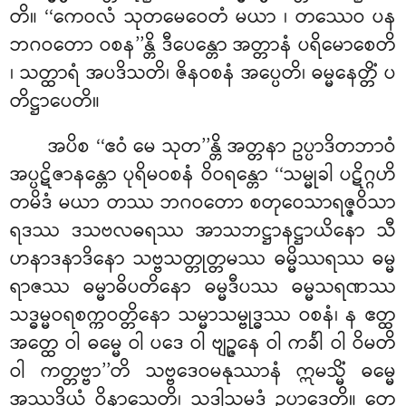
တိ။ ‘‘ကေဝလံ သုတမေဝေတံ မယာ
၊ တဿေဝ ပန
ဘဂဝတော ဝစန’’န္တိ ဒီပေန္တော အတ္တာနံ ပရိမောစေတိ
၊ သတ္ထာရံ အပဒိသတိ၊ ဇိနဝစနံ အပ္ပေတိ၊ ဓမ္မနေတ္တိံ ပ
တိဋ္ဌာပေတိ။
အပိစ ‘‘ဧဝံ မေ သုတ’’န္တိ အတ္တနာ ဥပ္ပာဒိတဘာဝံ
အပ္ပဋိဇာနန္တော ပုရိမဝစနံ ဝိဝရန္တော ‘‘သမ္မုခါ ပဋိဂ္ဂဟိ
တမိဒံ မယာ တဿ ဘဂဝတော စတုဝေသာရဇ္ဇဝိသာ
ရဒဿ ဒသဗလဓရဿ အာသဘဋ္ဌာနဋ္ဌာယိနော သီ
ဟနာဒနာဒိနော သဗ္ဗသတ္တုတ္တမဿ ဓမ္မိဿရဿ ဓမ္မ
ရာဇဿ ဓမ္မာဓိပတိနော ဓမ္မဒီပဿ ဓမ္မသရဏဿ
သဒ္ဓမ္မဝရစက္ကဝတ္တိနော သမ္မာသမ္ဗုဒ္ဓဿ ဝစနံ၊ န ဧတ္ထ
အတ္ထေ ဝါ ဓမ္မေ ဝါ ပဒေ ဝါ ဗျဉ္ဇနေ ဝါ ကင်္ခါ ဝါ ဝိမတိ
ဝါ ကတ္တဗ္ဗာ’’တိ သဗ္ဗဒေဝမနုဿာနံ ဣမသ္မိံ ဓမ္မေ
အဿဒ္ဓိယံ ဝိနာသေတိ၊ သဒ္ဓါသမ္ပဒံ ဥပ္ပာဒေတိ။ တေ