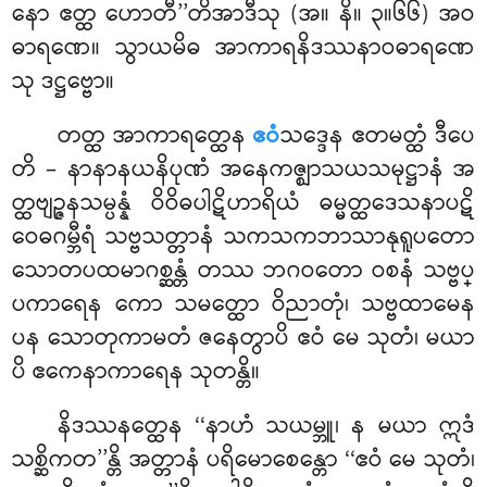
နော ဧတ္ထ ဟောတီ’’တိအာဒီသု (အ။ နိ။ ၃။၆၆) အဝ
ဓာရဏေ။ သွာယမိဓ အာကာရနိဒဿနာဝဓာရဏေ
သု ဒဋ္ဌဗ္ဗော။
တတ္ထ အာကာရတ္ထေန
ဧဝံ
သဒ္ဒေန ဧတမတ္ထံ ဒီပေ
တိ – နာနာနယနိပုဏံ အနေကဇ္ဈာသယသမုဋ္ဌာနံ အ
တ္ထဗျဉ္ဇနသမ္ပန္နံ ဝိဝိဓပါဋိဟာရိယံ ဓမ္မတ္ထဒေသနာပဋိ
ဝေဓဂမ္ဘီရံ သဗ္ဗသတ္တာနံ သကသကဘာသာနုရူပတော
သောတပထမာဂစ္ဆန္တံ တဿ ဘဂဝတော ဝစနံ သဗ္ဗပ္
ပကာရေန ကော သမတ္ထော ဝိညာတုံ၊ သဗ္ဗထာမေန
ပန သောတုကာမတံ ဇနေတွာပိ ဧဝံ မေ သုတံ၊ မယာ
ပိ ဧကေနာကာရေန သုတန္တိ။
နိဒဿနတ္ထေန ‘‘နာဟံ သယမ္ဘူ၊ န မယာ ဣဒံ
သစ္ဆိကတ’’န္တိ အတ္တာနံ ပရိမောစေန္တော ‘‘ဧဝံ မေ သုတံ၊