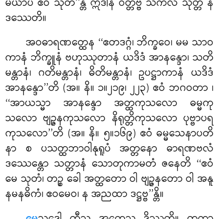
မယာပိ ဧဝံ သုတ’’န္တိ ဣဒါနိ ဝတ္တဗ္ဗံ သကလံ သုတ္တံ နိ
ဒဿေတိ။
အဝဓာရဏတ္ထေန ‘‘ဧတဒဂ္ဂံ၊ ဘိက္ခဝေ၊ မမ သာဝ
ကာနံ ဘိက္ခူနံ ဗဟုဿုတာနံ ယဒိဒံ အာနန္ဒော၊ သတိ
မန္တာနံ၊ ဂတိမန္တာနံ၊ ဓိတိမန္တာနံ၊ ဥပဋ္ဌာကာနံ ယဒိဒံ
အာနန္ဒော’’တိ (အ။ နိ။ ၁။၂၁၉၊ ၂၂၃) ဧဝံ ဘဂဝတာ
၊
‘‘အာယသ္မာ အာနန္ဒော အတ္ထကုသလော ဓမ္မကု
သလော ဗျဉ္ဇနကုသလော နိရုတ္တိကုသလော ပုဗ္ဗာပရ
ကုသလော’’တိ (အ။ နိ။ ၅။၁၆၉) ဧဝံ ဓမ္မသေနာပတိ
နာ စ ပသတ္ထဘာဝါနုရူပံ အတ္တနော ဓာရဏဗလံ
ဒဿေန္တော သတ္တာနံ သောတုကာမတံ ဇနေတိ ‘‘ဧဝံ
မေ သုတံ၊ တဉ္စ ခေါ အတ္ထတော ဝါ ဗျဉ္ဇနတော ဝါ အနူ
နမနဓိကံ၊ ဧဝမေဝ၊ န အညထာ ဒဋ္ဌဗ္ဗ’’န္တိ။
မေ
သဒ္ဒေါ
တီသု အတ္ထေသု ဒိဿတိ။ တထာ