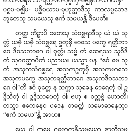
မာသ-အဍ္ဎမာသ-ရတ္တိ-ဒိဝ-ပုဗ္ဗဏှ-မဇ္ဈနှိက-သာယနှ-
ပဌမ-မဇ္ဈိမ- ပစ္ဆိမယာမ-မုဟုတ္တာဒီသု ကာလပ္ပဘေဒ
ဘူတေသု သမယေသု ဧကံ သမယန္တိ ဒီပေတိ။
တတ္ထ ကိဉ္စာပိ ဧတေသု သံဝစ္ဆရာဒီသု ယံ ယံ သု
တ္တံ ယမှိ ယမှိ သံဝစ္ဆရေ ဥတုမှိ မာသေ ပက္ခေ ရတ္တိဘာ
ဂေ ဒိဝသဘာဂေ ဝါ ဝုတ္တံ၊ သဗ္ဗံ တံ ထေရဿ သုဝိဒိ
တံ သုဝဝတ္ထာပိတံ ပညာယ။ ယသ္မာ ပန ‘‘ဧဝံ မေ သု
တံ အသုကသံဝစ္ဆရေ အသုကဥတုမှိ အသုကမာသေ
အသုကပက္ခေ အသုကရတ္တိဘာဂေ အသုကဒိဝသဘာ
ဂေ ဝါ’’တိ ဧဝံ ဝုတ္တေ န သက္ကာ သုခေန ဓာရေတုံ ဝါ ဥ
ဒ္ဒိသိတုံ ဝါ ဥဒ္ဒိသာပေတုံ ဝါ၊ ဗဟု စ ဝတ္တဗ္ဗံ ဟောတိ၊
တသ္မာ ဧကေနေဝ ပဒေန တမတ္ထံ သမောဓာနေတွာ
‘‘ဧကံ သမယ’’န္တိ အာဟ။
ယေ ဝါ ဣမေ ဂဗ္ဘောက္ကန္တိသမယော ဇာတိသမ