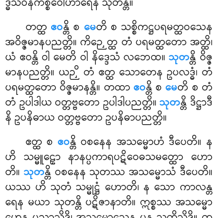
ဒ္ဓသဝနကိစ္စဝေါဟာရေန သုတန္တိ။
တတ္ထ
ဧဝ
န္တိ စ
မေ
တိ စ သစ္စိကဋ္ဌပရမတ္ထဝသေန
အဝိဇ္ဇမာနပညတ္တိ။ ကိဉှေတ္ထ တံ ပရမတ္ထတော အတ္ထိ၊
ယံ ဧဝန္တိ ဝါ မေတိ ဝါ နိဒ္ဒေသံ လဘေထ။
သုတ
န္တိ ဝိဇ္ဇ
မာနပညတ္တိ။ ယဉှိ တံ ဧတ္ထ သောတေန ဥပလဒ္ဓံ၊ တံ
ပရမတ္ထတော ဝိဇ္ဇမာနန္တိ။ တထာ
ဧဝ
န္တိ စ
မေ
တိ စ တံ
တံ ဥပါဒါယ ဝတ္တဗ္ဗတော ဥပါဒါပညတ္တိ။
သုတ
န္တိ ဒိဋ္ဌာဒီ
နိ ဥပနိဓာယ ဝတ္တဗ္ဗတော ဥပနိဓာပညတ္တိ။
ဧတ္ထ စ
ဧဝ
န္တိ ဝစနေန အသမ္မောဟံ ဒီပေတိ။ န
ဟိ သမ္မူဠှော နာနပ္ပကာရပဋိဝေဓသမတ္ထော ဟော
တိ။
သုတ
န္တိ ဝစနေန သုတဿ အသမ္မောသံ ဒီပေတိ။
ယဿ ဟိ သုတံ သမ္မုဋ္ဌံ ဟောတိ၊ န သော ကာလန္တ
ရေန မယာ သုတန္တိ ပဋိဇာနာတိ။ ဣစ္စဿ အသမ္မော