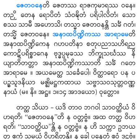
ဇေတဝနေ
တိ ဇေတဿ ရာဇကုမာရဿ ဝနေ။
တဉှိ တေန ရောပိတံ သံဝဍ္ဎိတံ ပရိပါလိတံ၊ သော
စဿ
သာမီ အဟောသိ၊ တသ္မာ ဇေတဝနန္တိ သင်္ခံ ဂတံ၊
တသ္မိံ ဇေတဝနေ။
အနာထပိဏ္ဍိကဿ အာရာမေ
တိ
အနာထပိဏ္ဍိကေန ဂဟပတိနာ စတုပညာသဟိရည
ကောဋိပရိစ္စာဂေန ဗုဒ္ဓပ္ပမုခဿ ဘိက္ခုသင်္ဃဿ နိ
ယျာတိတတ္တာ အနာထပိဏ္ဍိကဿာတိ သင်္ခံ ဂတေ
အာရာမေ
။ အယမေတ္ထ သင်္ခေပေါ၊ ဝိတ္ထာရော ပန ပ
ပဉ္စသူဒနိယာ မဇ္ဈိမဋ္ဌကထာယ သဗ္ဗာသဝသုတ္တဝဏ္ဏ
နာယံ (မ။ နိ။ အဋ္ဌ။ ၁။၁၄ အာဒယော) ဝုတ္တော။
တတ္ထ သိယာ – ယဒိ တာဝ ဘဂဝါ သာဝတ္ထိယံ ဝိ
ဟရတိ၊ ‘‘ဇေတဝနေ’’တိ န ဝတ္တဗ္ဗံ။ အထ တတ္ထ ဝိဟ
ရတိ၊ ‘‘သာဝတ္ထိယ’’န္တိ န ဝတ္တဗ္ဗံ။ န ဟိ သက္ကာ ဥဘယ
တ္ထ ဧကံ သမယံ ဝိဟရိတုန္တိ။ န ခေါ ပနေတံ ဧဝံ ဒဋ္ဌဗ္ဗံ။