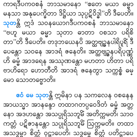
ကာရဒီပကဝစနံ ဘာသမာနော ‘‘ဧတေ မယာ ဓမ္မာ
မနသာ အနုပေက္ခိတာ ဒိဋ္ဌိယာ သုပ္ပဋိဝိဒ္ဓါ’’တိ ဒီပေတိ။
သုတ
န္တိ ဣဒံ သဝနယောဂဒီပကဝစနံ ဘာသမာနော
‘‘ဗဟူ မယာ ဓမ္မာ သုတာ ဓာတာ ဝစသာ ပရိစိ
တာ’’တိ ဒီပေတိ။ တဒုဘယေနပိ အတ္ထဗျဉ္ဇနပါရိပူရိံ ဒီ
ပေန္တော သဝနေ အာဒရံ ဇနေတိ။ အတ္ထဗျဉ္ဇနပရိပုဏ္ဏံ
ဟိ ဓမ္မံ အာဒရေန အဿုဏန္တော မဟတာ ဟိတာ ပရိ
ဗာဟိရော ဟောတီတိ အာဒရံ ဇနေတွာ သက္ကစ္စံ ဓမ္
မော သောတဗ္ဗောတိ။
ဧဝံ မေ သုတ
န္တိ ဣမိနာ ပန သကလေန ဝစနေန
အာယသ္မာ အာနန္ဒော တထာဂတပ္ပဝေဒိတံ ဓမ္မံ အတ္တ
နော အဒဟန္တော အသပ္ပုရိသဘူမိံ အတိက္ကမတိ၊ သာဝ
ကတ္တံ ပဋိဇာနန္တော သပ္ပုရိသဘူမိံ ဩက္ကမတိ။ တထာ
အသဒ္ဓမ္မာ စိတ္တံ ဝုဋ္ဌာပေတိ၊ သဒ္ဓမ္မေ စိတ္တံ ပတိဋ္ဌာပေ